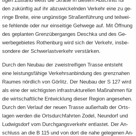
ti­gen Zu­stand weist die Stra­ße in die­sem Ab­schnitt für
den zu­künf­tig auf ihr ab­zu­wi­ckeln­den Ver­kehr eine zu ge­
rin­ge Brei­te, eine un­güns­ti­ge Stra­ßen­füh­rung und teil­wei­
se feh­len­de oder nur ein­sei­ti­ge Geh­we­ge auf. Mit Öff­nung
des ge­plan­ten Grenz­über­gan­ges Deschka und des Ge­
wer­be­ge­bie­tes Ro­then­burg wird sich der Ver­kehr, ins­be­
son­de­re der Schwer­last­ver­kehr ver­stär­ken.
Durch den Neu­bau der zwei­strei­fi­gen Tras­se ent­steht
eine leis­tungs­fä­hi­ge Ver­kehrs­an­bin­dung des grenz­na­hen
Rau­mes nörd­lich von Gör­litz. Der Neu­bau der S 127 wird
als eine der wich­tigs­ten in­fra­struk­tu­rel­len Maß­nah­men für
die wirt­schaft­li­che Ent­wick­lung die­ser Re­gi­on an­ge­se­hen.
Durch den Ver­lauf der neuen Tras­se au­ßer­halb der Orts­
la­gen wer­den die Orts­durch­fahr­ten Zodel, Neun­dorf und
Lud­wigs­dorf vom Durch­gangs­ver­kehr ent­las­tet. Der An­
schluss an die B 115 und von dort die nahe ge­le­ge­nen An­