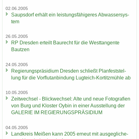
02.06.2005
Saups­dorf er­hält ein leis­tungs­fä­hi­ge­res Ab­was­ser­sys­
tem
26.05.2005
RP Dres­den er­teilt Bau­recht für die West­tan­gen­te
Baut­zen
24.05.2005
Re­gie­rungs­prä­si­di­um Dres­den schließt Plan­fest­stel­
lung für die Vor­flut­an­bin­dung Lugteich-​Kortitzmühle ab
10.05.2005
Zeit­wech­sel - Blick­wech­sel: Alte und neue Fo­to­gra­fien
von Burg und Klos­ter Oybin in einer Aus­stel­lung der
GA­LE­RIE IM RE­GIE­RUNGS­PRÄ­SI­DI­UM
04.05.2005
Land­kreis Mei­ßen kann 2005 er­neut mit aus­ge­gli­che­