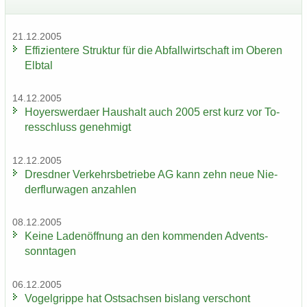
21.12.2005
Ef­fi­zi­en­te­re Struk­tur für die Ab­fall­wirt­schaft im Obe­ren
Elb­tal
14.12.2005
Ho­yers­wer­da­er Haus­halt auch 2005 erst kurz vor To­
res­schluss ge­neh­migt
12.12.2005
Dresd­ner Ver­kehrs­be­trie­be AG kann zehn neue Nie­
der­flur­wa­gen an­zah­len
08.12.2005
Keine La­den­öff­nung an den kom­men­den Ad­vents­
sonn­ta­gen
06.12.2005
Vo­gel­grip­pe hat Ost­sach­sen bis­lang ver­schont