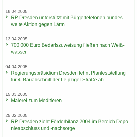
18.04.2005
RP Dres­den un­ter­stützt mit Bür­ger­te­le­fo­nen bun­des­
wei­te Ak­ti­on gegen Lärm
13.04.2005
700 000 Euro Be­darfs­zu­wei­sung flie­ßen nach Weiß­
was­ser
04.04.2005
Re­gie­rungs­prä­si­di­um Dres­den lehnt Plan­fest­stel­lung
für 4. Bau­ab­schnitt der Leip­zi­ger Stra­ße ab
15.03.2005
Ma­le­rei zum Me­di­tie­ren
25.02.2005
RP Dres­den zieht För­der­bi­lanz 2004 im Be­reich De­po­
nie­ab­schluss und -​nachsorge