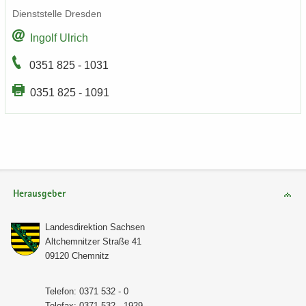
Dienst­stel­le Dres­den
In­golf Ul­rich
0351 825 - 1031
0351 825 - 1091
Herausgeber
Lan­des­di­rek­ti­on Sach­sen
Alt­chem­nit­zer Stra­ße 41
09120 Chem­nitz
Te­le­fon: 0371 532 - 0
Te­le­fax: 0371 532 - 1929