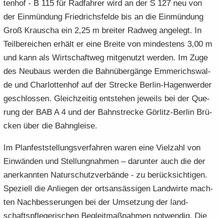
ten­hof - B 115 für Rad­fah­rer wird an der S 127 neu von
der Ein­mün­dung Fried­richs­fel­de bis an die Ein­mün­dung
Groß Krau­scha ein 2,25 m brei­ter Rad­weg an­ge­legt. In
Teil­be­rei­chen er­hält er eine Brei­te von min­des­tens 3,00 m
und kann als Wirt­schaft­weg mit­ge­nutzt wer­den. Im Zuge
des Neu­baus wer­den die Bahn­über­gän­ge Em­me­richs­wal­
de und Char­lot­ten­hof auf der Stre­cke Berlin-​Hagenwerder
ge­schlos­sen. Gleich­zei­tig ent­ste­hen je­weils bei der Que­
rung der BAB A 4 und der Bahn­stre­cke Görlitz-​Berlin Brü­
cken über die Bahn­glei­se.
Im Plan­fest­stel­lungs­ver­fah­ren waren eine Viel­zahl von
Ein­wän­den und Stel­lung­nah­men – dar­un­ter auch die der
an­er­kann­ten Na­tur­schutz­ver­bän­de - zu be­rück­sich­ti­gen.
Spe­zi­ell die An­lie­gen der orts­an­säs­si­gen Land­wir­te mach­
ten Nach­bes­se­run­gen bei der Um­set­zung der land­
schafts­pfle­ge­ri­schen Be­gleit­maß­nah­men not­wen­dig. Die