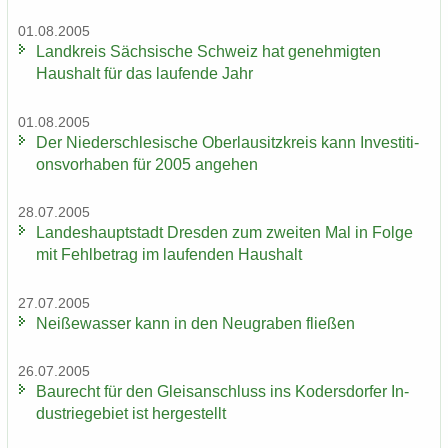
01.08.2005
Land­kreis Säch­si­sche Schweiz hat ge­neh­mig­ten
Haus­halt für das lau­fen­de Jahr
01.08.2005
Der Nie­der­schle­si­sche Ober­lau­sitz­kreis kann In­ves­ti­ti­
ons­vor­ha­ben für 2005 an­ge­hen
28.07.2005
Lan­des­haupt­stadt Dres­den zum zwei­ten Mal in Folge
mit Fehl­be­trag im lau­fen­den Haus­halt
27.07.2005
Nei­ße­was­ser kann in den Neu­gra­ben flie­ßen
26.07.2005
Bau­recht für den Gleis­an­schluss ins Ko­ders­dor­fer In­
dus­trie­ge­biet ist her­ge­stellt