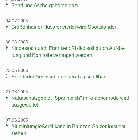
Sand und Asche ge­hö­ren dazu
04.07.2005
Gro­ßen­hai­ner Hu­sa­ren­vier­tel wird Sport­stand­ort
30.06.2005
Kin­des­tod durch Er­trin­ken: Ri­si­ko soll durch Auf­klä­
rung und Kon­trol­le ver­rin­gert wer­den
23.06.2005
Berz­dor­fer See wird für einen Tag schiff­bar
21.06.2005
Na­tur­schutz­ge­biet "Spann­teich" in Knap­pen­ro­de wird
aus­ge­wei­tet
07.06.2005
Alu­mi­ni­um­gie­ße­rei kann in Bautzen-​Salzenforst ent­
ste­hen