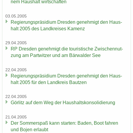
nem Haus­halt wirt­schaf­ten
03.05.2005
Re­gie­rungs­prä­si­di­um Dres­den ge­neh­migt den Haus­
halt 2005 des Land­krei­ses Ka­menz
29.04.2005
RP Dres­den ge­neh­migt die tou­ris­ti­sche Zwi­schen­nut­
zung am Part­wit­zer und am Bär­wal­der See
22.04.2005
Re­gie­rungs­prä­si­di­um Dres­den ge­neh­migt den Haus­
halt 2005 für den Land­kreis Baut­zen
22.04.2005
Gör­litz auf dem Weg der Haus­halts­kon­so­li­die­rung
21.04.2005
Der Som­mer­spaß kann star­ten: Baden, Boot fah­ren
und Bojen er­laubt