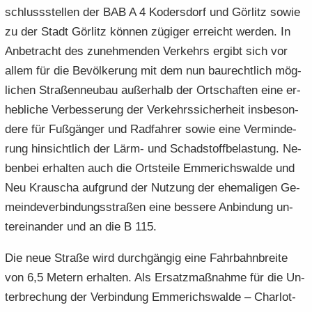
schluss­stel­len der BAB A 4 Ko­ders­dorf und Gör­litz sowie
zu der Stadt Gör­litz kön­nen zü­gi­ger er­reicht wer­den. In
An­be­tracht des zu­neh­men­den Ver­kehrs er­gibt sich vor
allem für die Be­völ­ke­rung mit dem nun bau­recht­lich mög­
li­chen Stra­ßen­neu­bau au­ßer­halb der Ort­schaf­ten eine er­
heb­li­che Ver­bes­se­rung der Ver­kehrs­si­cher­heit ins­be­son­
de­re für Fuß­gän­ger und Rad­fah­rer sowie eine Ver­min­de­
rung hin­sicht­lich der Lärm- und Schad­stoff­be­las­tung. Ne­
ben­bei er­hal­ten auch die Orts­tei­le Em­me­richs­wal­de und
Neu Krau­scha auf­grund der Nut­zung der ehe­ma­li­gen Ge­
mein­de­ver­bin­dungs­stra­ßen eine bes­se­re An­bin­dung un­
ter­ein­an­der und an die B 115.
Die neue Stra­ße wird durch­gän­gig eine Fahr­bahn­brei­te
von 6,5 Me­tern er­hal­ten. Als Er­satz­maß­nah­me für die Un­
ter­bre­chung der Ver­bin­dung Em­me­richs­wal­de – Char­lot­