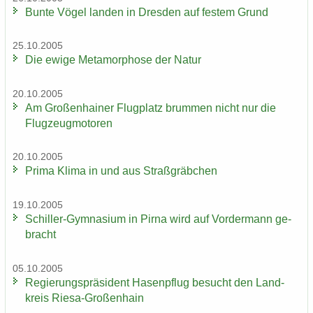
Bunte Vögel lan­den in Dres­den auf fes­tem Grund
25.10.2005
Die ewige Me­ta­mor­pho­se der Natur
20.10.2005
Am Gro­ßen­hai­ner Flug­platz brum­men nicht nur die
Flug­zeug­mo­to­ren
20.10.2005
Prima Klima in und aus Straß­gräb­chen
19.10.2005
Schiller-​Gymnasium in Pirna wird auf Vor­der­mann ge­
bracht
05.10.2005
Re­gie­rungs­prä­si­dent Ha­sen­pflug be­sucht den Land­
kreis Riesa-​Großenhain