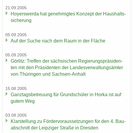
21.09.2005
Ho­yers­wer­da hat ge­neh­mig­tes Kon­zept der Haus­halts­
si­che­rung
05.09.2005
Auf der Suche nach dem Raum in der Flä­che
05.09.2005
Gör­litz: Tref­fen der säch­si­schen Re­gie­rungs­prä­si­den­
ten mit den Prä­si­den­ten der Lan­des­ver­wal­tungs­äm­ter
von Thü­rin­gen und Sachsen-​Anhalt
15.08.2005
Ganz­tags­be­treu­ung für Grund­schü­ler in Horka ist auf
gutem Weg
03.08.2005
Klar­stel­lung zu För­der­vor­aus­set­zun­gen für den 4. Bau­
ab­schnitt der Leip­zi­ger Stra­ße in Dres­den