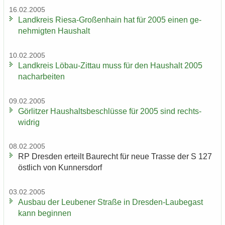
16.02.2005
Land­kreis Riesa-​Großenhain hat für 2005 einen ge­
neh­mig­ten Haus­halt
10.02.2005
Land­kreis Löbau-​Zittau muss für den Haus­halt 2005
nach­ar­bei­ten
09.02.2005
Gör­lit­zer Haus­halts­be­schlüs­se für 2005 sind rechts­
wid­rig
08.02.2005
RP Dres­den er­teilt Bau­recht für neue Tras­se der S 127
öst­lich von Kun­ners­dorf
03.02.2005
Aus­bau der Leu­be­ner Stra­ße in Dresden-​Laubegast
kann be­gin­nen