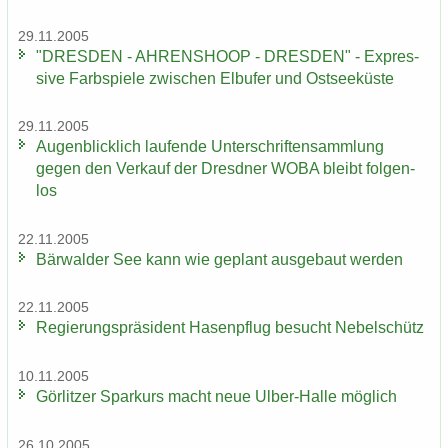
29.11.2005
"DRES­DEN - AH­REN­SHO­OP - DRES­DEN" - Ex­pres­
si­ve Farb­spie­le zwi­schen Elb­ufer und Ost­see­küs­te
29.11.2005
Au­gen­blick­lich lau­fen­de Un­ter­schrif­ten­samm­lung
gegen den Ver­kauf der Dresd­ner WOBA bleibt fol­gen­
los
22.11.2005
Bär­wal­der See kann wie ge­plant aus­ge­baut wer­den
22.11.2005
Re­gie­rungs­prä­si­dent Ha­sen­pflug be­sucht Ne­bel­schütz
10.11.2005
Gör­lit­zer Spar­kurs macht neue Ulber-​Halle mög­lich
26.10.2005