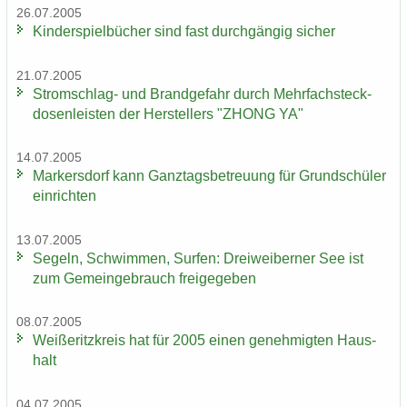
26.07.2005
Kin­der­spiel­bü­cher sind fast durch­gän­gig si­cher
21.07.2005
Stromschlag-​ und Brand­ge­fahr durch Mehr­fach­steck­
do­sen­leis­ten der Her­stel­lers "ZHONG YA"
14.07.2005
Mar­kers­dorf kann Ganz­tags­be­treu­ung für Grund­schü­ler
ein­rich­ten
13.07.2005
Se­geln, Schwim­men, Sur­fen: Drei­wei­ber­ner See ist
zum Ge­mein­ge­brauch frei­ge­ge­ben
08.07.2005
Wei­ße­ritz­kreis hat für 2005 einen ge­neh­mig­ten Haus­
halt
04.07.2005