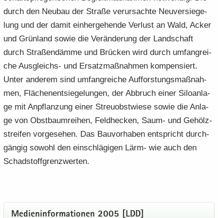
durch den Neu­bau der Stra­ße ver­ur­sach­te Neu­ver­sie­ge­
lung und der damit ein­her­ge­hen­de Ver­lust an Wald, Acker
und Grün­land sowie die Ver­än­de­rung der Land­schaft
durch Stra­ßen­däm­me und Brü­cken wird durch um­fang­rei­
che Ausgleichs-​ und Er­satz­maß­nah­men kom­pen­siert.
Unter an­de­rem sind um­fang­rei­che Auf­forstungs­maß­nah­
men, Flä­chen­ent­sie­ge­lun­gen, der Ab­bruch einer Si­lo­an­la­
ge mit An­pflan­zung einer Streu­obst­wie­se sowie die An­la­
ge von Obst­baum­rei­hen, Feld­he­cken, Saum- und Ge­hölz­
strei­fen vor­ge­se­hen. Das Bau­vor­ha­ben ent­spricht durch­
gän­gig so­wohl den ein­schlä­gi­gen Lärm- wie auch den
Schad­stoff­grenz­wer­ten.
Me­di­en­in­for­ma­tio­nen 2005 [LDD]