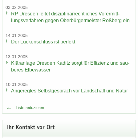
03.02.2005
RP Dres­den lei­tet dis­zi­pli­nar­recht­li­ches Vor­er­mitt­
lungs­ver­fah­ren gegen Ober­bür­ger­meis­ter Roß­berg ein
14.01.2005
Der Lü­cken­schluss ist per­fekt
13.01.2005
Klär­an­la­ge Dres­den Ka­ditz sorgt für Ef­fi­zi­enz und sau­
be­res El­be­was­ser
10.01.2005
An­ge­reg­tes Selbst­ge­spräch vor Land­schaft und Natur
Liste re­du­zie­ren ...
Ihr Kon­takt vor Ort