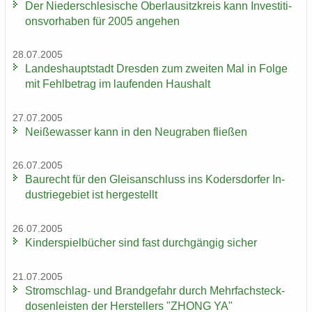
Der Nie­der­schle­si­sche Ober­lau­sitz­kreis kann In­ves­ti­ti­
ons­vor­ha­ben für 2005 an­ge­hen
28.07.2005
Lan­des­haupt­stadt Dres­den zum zwei­ten Mal in Folge
mit Fehl­be­trag im lau­fen­den Haus­halt
27.07.2005
Nei­ße­was­ser kann in den Neu­gra­ben flie­ßen
26.07.2005
Bau­recht für den Gleis­an­schluss ins Ko­ders­dor­fer In­
dus­trie­ge­biet ist her­ge­stellt
26.07.2005
Kin­der­spiel­bü­cher sind fast durch­gän­gig si­cher
21.07.2005
Stromschlag-​ und Brand­ge­fahr durch Mehr­fach­steck­
do­sen­leis­ten der Her­stel­lers "ZHONG YA"