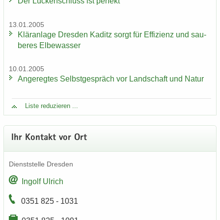
Der Lü­cken­schluss ist per­fekt
13.01.2005
Klär­an­la­ge Dres­den Ka­ditz sorgt für Ef­fi­zi­enz und sau­
be­res El­be­was­ser
10.01.2005
An­ge­reg­tes Selbst­ge­spräch vor Land­schaft und Natur
Liste re­du­zie­ren ...
Ihr Kon­takt vor Ort
Dienst­stel­le Dres­den
In­golf Ul­rich
0351 825 - 1031