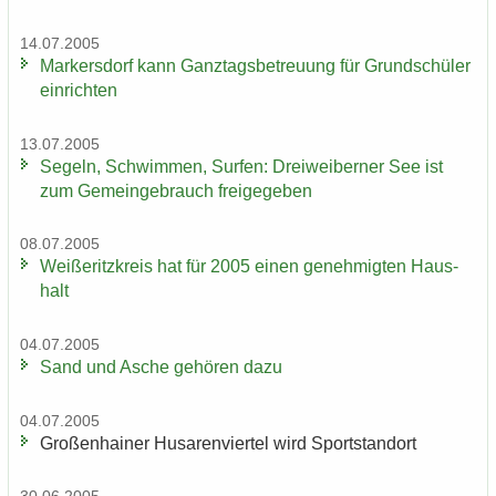
14.07.2005
Mar­kers­dorf kann Ganz­tags­be­treu­ung für Grund­schü­ler
ein­rich­ten
13.07.2005
Se­geln, Schwim­men, Sur­fen: Drei­wei­ber­ner See ist
zum Ge­mein­ge­brauch frei­ge­ge­ben
08.07.2005
Wei­ße­ritz­kreis hat für 2005 einen ge­neh­mig­ten Haus­
halt
04.07.2005
Sand und Asche ge­hö­ren dazu
04.07.2005
Gro­ßen­hai­ner Hu­sa­ren­vier­tel wird Sport­stand­ort