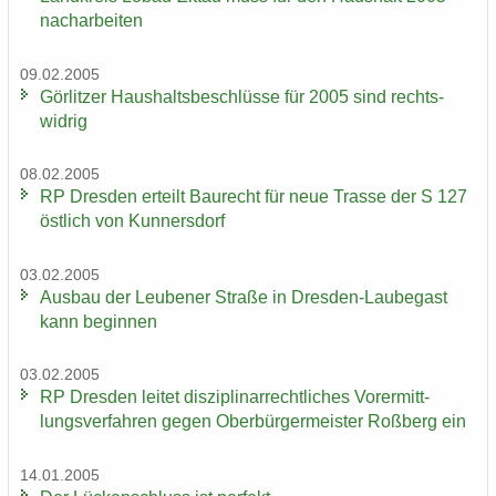
nach­ar­bei­ten
09.02.2005
Gör­lit­zer Haus­halts­be­schlüs­se für 2005 sind rechts­
wid­rig
08.02.2005
RP Dres­den er­teilt Bau­recht für neue Tras­se der S 127
öst­lich von Kun­ners­dorf
03.02.2005
Aus­bau der Leu­be­ner Stra­ße in Dresden-​Laubegast
kann be­gin­nen
03.02.2005
RP Dres­den lei­tet dis­zi­pli­nar­recht­li­ches Vor­er­mitt­
lungs­ver­fah­ren gegen Ober­bür­ger­meis­ter Roß­berg ein
14.01.2005