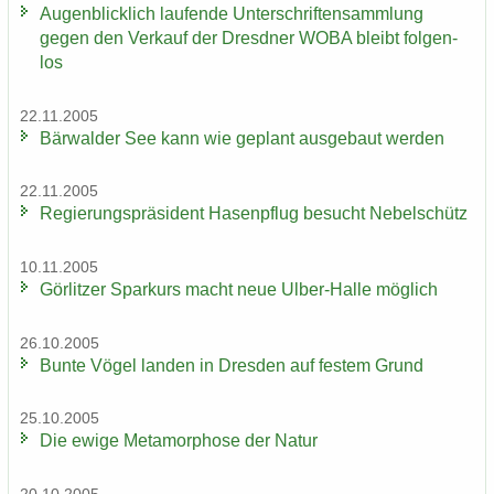
Au­gen­blick­lich lau­fen­de Un­ter­schrif­ten­samm­lung
gegen den Ver­kauf der Dresd­ner WOBA bleibt fol­gen­
los
22.11.2005
Bär­wal­der See kann wie ge­plant aus­ge­baut wer­den
22.11.2005
Re­gie­rungs­prä­si­dent Ha­sen­pflug be­sucht Ne­bel­schütz
10.11.2005
Gör­lit­zer Spar­kurs macht neue Ulber-​Halle mög­lich
26.10.2005
Bunte Vögel lan­den in Dres­den auf fes­tem Grund
25.10.2005
Die ewige Me­ta­mor­pho­se der Natur