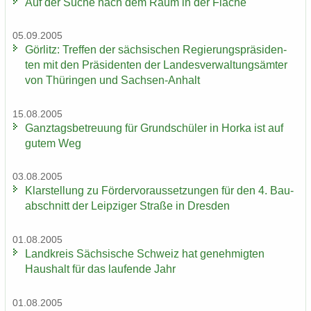
Auf der Suche nach dem Raum in der Flä­che
05.09.2005
Gör­litz: Tref­fen der säch­si­schen Re­gie­rungs­prä­si­den­
ten mit den Prä­si­den­ten der Lan­des­ver­wal­tungs­äm­ter
von Thü­rin­gen und Sachsen-​Anhalt
15.08.2005
Ganz­tags­be­treu­ung für Grund­schü­ler in Horka ist auf
gutem Weg
03.08.2005
Klar­stel­lung zu För­der­vor­aus­set­zun­gen für den 4. Bau­
ab­schnitt der Leip­zi­ger Stra­ße in Dres­den
01.08.2005
Land­kreis Säch­si­sche Schweiz hat ge­neh­mig­ten
Haus­halt für das lau­fen­de Jahr
01.08.2005