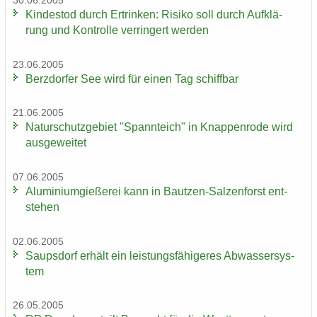
30.06.2005
Kin­des­tod durch Er­trin­ken: Ri­si­ko soll durch Auf­klä­
rung und Kon­trol­le ver­rin­gert wer­den
23.06.2005
Berz­dor­fer See wird für einen Tag schiff­bar
21.06.2005
Na­tur­schutz­ge­biet "Spann­teich" in Knap­pen­ro­de wird
aus­ge­wei­tet
07.06.2005
Alu­mi­ni­um­gie­ße­rei kann in Bautzen-​Salzenforst ent­
ste­hen
02.06.2005
Saups­dorf er­hält ein leis­tungs­fä­hi­ge­res Ab­was­ser­sys­
tem
26.05.2005