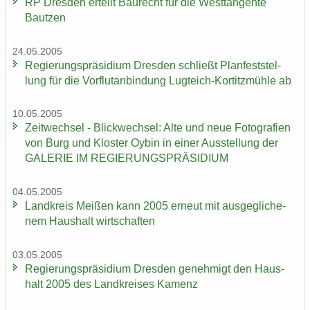
RP Dres­den er­teilt Bau­recht für die West­tan­gen­te
Baut­zen
24.05.2005
Re­gie­rungs­prä­si­di­um Dres­den schließt Plan­fest­stel­
lung für die Vor­flut­an­bin­dung Lugteich-​Kortitzmühle ab
10.05.2005
Zeit­wech­sel - Blick­wech­sel: Alte und neue Fo­to­gra­fien
von Burg und Klos­ter Oybin in einer Aus­stel­lung der
GA­LE­RIE IM RE­GIE­RUNGS­PRÄ­SI­DI­UM
04.05.2005
Land­kreis Mei­ßen kann 2005 er­neut mit aus­ge­gli­che­
nem Haus­halt wirt­schaf­ten
03.05.2005
Re­gie­rungs­prä­si­di­um Dres­den ge­neh­migt den Haus­
halt 2005 des Land­krei­ses Ka­menz