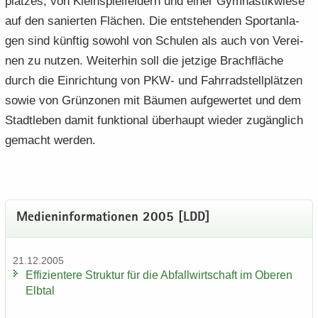
plat­zes, von Klein­spiel­fel­dern und einer Gym­nas­tik­wie­se
auf den sa­nier­ten Flä­chen. Die ent­ste­hen­den Sport­an­la­
gen sind künf­tig so­wohl von Schu­len als auch von Ver­ei­
nen zu nut­zen. Wei­ter­hin soll die jet­zi­ge Brach­flä­che
durch die Ein­rich­tung von PKW- und Fahr­rad­stell­plät­zen
sowie von Grün­zo­nen mit Bäu­men auf­ge­wer­tet und dem
Stadt­le­ben damit funk­tio­nal über­haupt wie­der zu­gäng­lich
ge­macht wer­den.
Me­di­en­in­for­ma­tio­nen 2005 [LDD]
21.12.2005
Ef­fi­zi­en­te­re Struk­tur für die Ab­fall­wirt­schaft im Obe­ren
Elb­tal