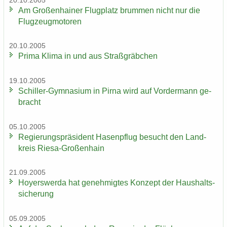
20.10.2005
Am Gro­ßen­hai­ner Flug­platz brum­men nicht nur die
Flug­zeug­mo­to­ren
20.10.2005
Prima Klima in und aus Straß­gräb­chen
19.10.2005
Schiller-​Gymnasium in Pirna wird auf Vor­der­mann ge­
bracht
05.10.2005
Re­gie­rungs­prä­si­dent Ha­sen­pflug be­sucht den Land­
kreis Riesa-​Großenhain
21.09.2005
Ho­yers­wer­da hat ge­neh­mig­tes Kon­zept der Haus­halts­
si­che­rung
05.09.2005