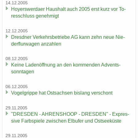
14.12.2005
Ho­yers­wer­da­er Haus­halt auch 2005 erst kurz vor To­
res­schluss ge­neh­migt
12.12.2005
Dresd­ner Ver­kehrs­be­trie­be AG kann zehn neue Nie­
der­flur­wa­gen an­zah­len
08.12.2005
Keine La­den­öff­nung an den kom­men­den Ad­vents­
sonn­ta­gen
06.12.2005
Vo­gel­grip­pe hat Ost­sach­sen bis­lang ver­schont
29.11.2005
"DRES­DEN - AH­REN­SHO­OP - DRES­DEN" - Ex­pres­
si­ve Farb­spie­le zwi­schen Elb­ufer und Ost­see­küs­te
29.11.2005