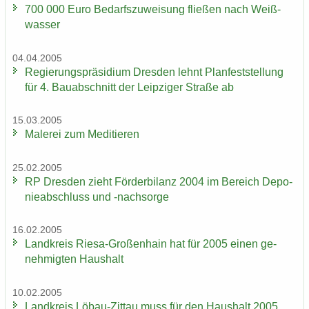
700 000 Euro Be­darfs­zu­wei­sung flie­ßen nach Weiß­
was­ser
04.04.2005
Re­gie­rungs­prä­si­di­um Dres­den lehnt Plan­fest­stel­lung
für 4. Bau­ab­schnitt der Leip­zi­ger Stra­ße ab
15.03.2005
Ma­le­rei zum Me­di­tie­ren
25.02.2005
RP Dres­den zieht För­der­bi­lanz 2004 im Be­reich De­po­
nie­ab­schluss und -​nachsorge
16.02.2005
Land­kreis Riesa-​Großenhain hat für 2005 einen ge­
neh­mig­ten Haus­halt
10.02.2005
Land­kreis Löbau-​Zittau muss für den Haus­halt 2005