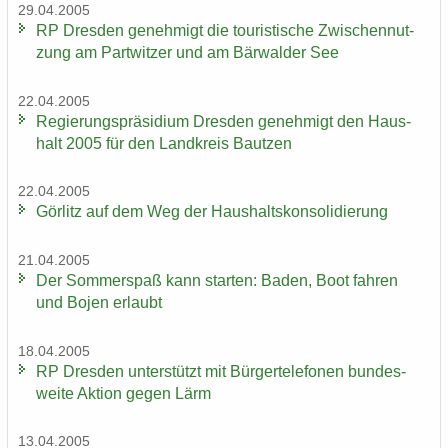
29.04.2005
RP Dres­den ge­neh­migt die tou­ris­ti­sche Zwi­schen­nut­
zung am Part­wit­zer und am Bär­wal­der See
22.04.2005
Re­gie­rungs­prä­si­di­um Dres­den ge­neh­migt den Haus­
halt 2005 für den Land­kreis Baut­zen
22.04.2005
Gör­litz auf dem Weg der Haus­halts­kon­so­li­die­rung
21.04.2005
Der Som­mer­spaß kann star­ten: Baden, Boot fah­ren
und Bojen er­laubt
18.04.2005
RP Dres­den un­ter­stützt mit Bür­ger­te­le­fo­nen bun­des­
wei­te Ak­ti­on gegen Lärm
13.04.2005