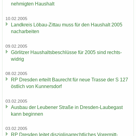
neh­mig­ten Haus­halt
10.02.2005
Land­kreis Löbau-​Zittau muss für den Haus­halt 2005
nach­ar­bei­ten
09.02.2005
Gör­lit­zer Haus­halts­be­schlüs­se für 2005 sind rechts­
wid­rig
08.02.2005
RP Dres­den er­teilt Bau­recht für neue Tras­se der S 127
öst­lich von Kun­ners­dorf
03.02.2005
Aus­bau der Leu­be­ner Stra­ße in Dresden-​Laubegast
kann be­gin­nen
03.02.2005
RP Dres­den lei­tet dis­zi­pli­nar­recht­li­ches Vor­er­mitt­