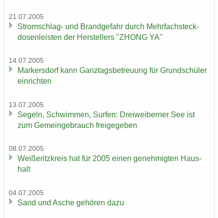
21.07.2005
Stromschlag-​ und Brand­ge­fahr durch Mehr­fach­steck­
do­sen­leis­ten der Her­stel­lers "ZHONG YA"
14.07.2005
Mar­kers­dorf kann Ganz­tags­be­treu­ung für Grund­schü­ler
ein­rich­ten
13.07.2005
Se­geln, Schwim­men, Sur­fen: Drei­wei­ber­ner See ist
zum Ge­mein­ge­brauch frei­ge­ge­ben
08.07.2005
Wei­ße­ritz­kreis hat für 2005 einen ge­neh­mig­ten Haus­
halt
04.07.2005
Sand und Asche ge­hö­ren dazu