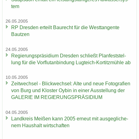
tem
26.05.2005
RP Dres­den er­teilt Bau­recht für die West­tan­gen­te
Baut­zen
24.05.2005
Re­gie­rungs­prä­si­di­um Dres­den schließt Plan­fest­stel­
lung für die Vor­flut­an­bin­dung Lugteich-​Kortitzmühle ab
10.05.2005
Zeit­wech­sel - Blick­wech­sel: Alte und neue Fo­to­gra­fien
von Burg und Klos­ter Oybin in einer Aus­stel­lung der
GA­LE­RIE IM RE­GIE­RUNGS­PRÄ­SI­DI­UM
04.05.2005
Land­kreis Mei­ßen kann 2005 er­neut mit aus­ge­gli­che­
nem Haus­halt wirt­schaf­ten