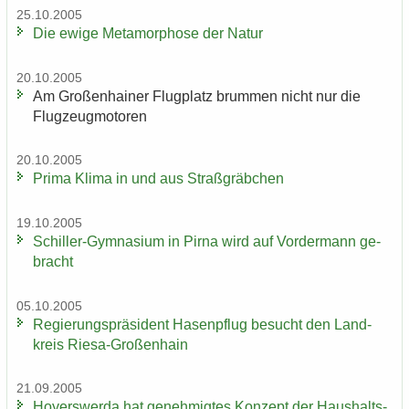
25.10.2005
Die ewige Me­ta­mor­pho­se der Natur
20.10.2005
Am Gro­ßen­hai­ner Flug­platz brum­men nicht nur die
Flug­zeug­mo­to­ren
20.10.2005
Prima Klima in und aus Straß­gräb­chen
19.10.2005
Schiller-​Gymnasium in Pirna wird auf Vor­der­mann ge­
bracht
05.10.2005
Re­gie­rungs­prä­si­dent Ha­sen­pflug be­sucht den Land­
kreis Riesa-​Großenhain
21.09.2005
Ho­yers­wer­da hat ge­neh­mig­tes Kon­zept der Haus­halts­