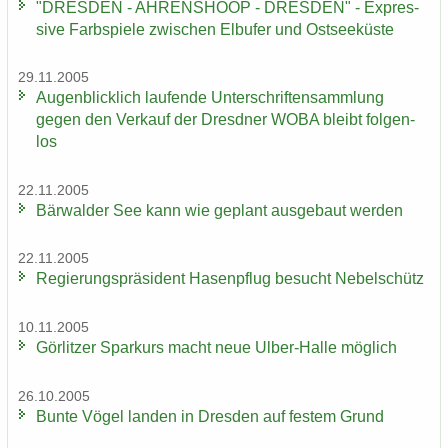
"DRES­DEN - AH­REN­SHO­OP - DRES­DEN" - Ex­pres­
si­ve Farb­spie­le zwi­schen Elb­ufer und Ost­see­küs­te
29.11.2005
Au­gen­blick­lich lau­fen­de Un­ter­schrif­ten­samm­lung
gegen den Ver­kauf der Dresd­ner WOBA bleibt fol­gen­
los
22.11.2005
Bär­wal­der See kann wie ge­plant aus­ge­baut wer­den
22.11.2005
Re­gie­rungs­prä­si­dent Ha­sen­pflug be­sucht Ne­bel­schütz
10.11.2005
Gör­lit­zer Spar­kurs macht neue Ulber-​Halle mög­lich
26.10.2005
Bunte Vögel lan­den in Dres­den auf fes­tem Grund