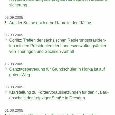
si­che­rung
05.09.2005
Auf der Suche nach dem Raum in der Flä­che
05.09.2005
Gör­litz: Tref­fen der säch­si­schen Re­gie­rungs­prä­si­den­
ten mit den Prä­si­den­ten der Lan­des­ver­wal­tungs­äm­ter
von Thü­rin­gen und Sachsen-​Anhalt
15.08.2005
Ganz­tags­be­treu­ung für Grund­schü­ler in Horka ist auf
gutem Weg
03.08.2005
Klar­stel­lung zu För­der­vor­aus­set­zun­gen für den 4. Bau­
ab­schnitt der Leip­zi­ger Stra­ße in Dres­den
01.08.2005