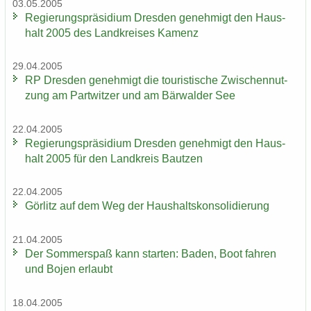
03.05.2005
Re­gie­rungs­prä­si­di­um Dres­den ge­neh­migt den Haus­
halt 2005 des Land­krei­ses Ka­menz
29.04.2005
RP Dres­den ge­neh­migt die tou­ris­ti­sche Zwi­schen­nut­
zung am Part­wit­zer und am Bär­wal­der See
22.04.2005
Re­gie­rungs­prä­si­di­um Dres­den ge­neh­migt den Haus­
halt 2005 für den Land­kreis Baut­zen
22.04.2005
Gör­litz auf dem Weg der Haus­halts­kon­so­li­die­rung
21.04.2005
Der Som­mer­spaß kann star­ten: Baden, Boot fah­ren
und Bojen er­laubt
18.04.2005