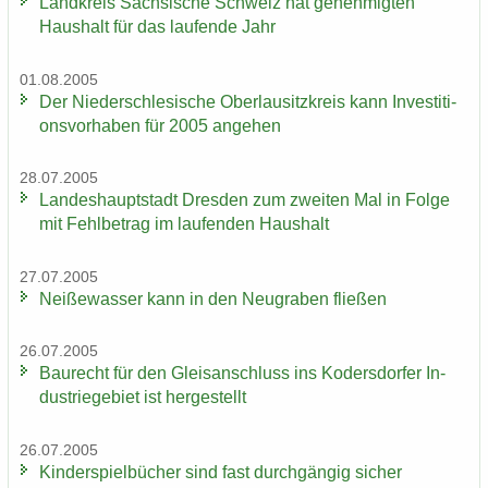
Land­kreis Säch­si­sche Schweiz hat ge­neh­mig­ten
Haus­halt für das lau­fen­de Jahr
01.08.2005
Der Nie­der­schle­si­sche Ober­lau­sitz­kreis kann In­ves­ti­ti­
ons­vor­ha­ben für 2005 an­ge­hen
28.07.2005
Lan­des­haupt­stadt Dres­den zum zwei­ten Mal in Folge
mit Fehl­be­trag im lau­fen­den Haus­halt
27.07.2005
Nei­ße­was­ser kann in den Neu­gra­ben flie­ßen
26.07.2005
Bau­recht für den Gleis­an­schluss ins Ko­ders­dor­fer In­
dus­trie­ge­biet ist her­ge­stellt
26.07.2005
Kin­der­spiel­bü­cher sind fast durch­gän­gig si­cher