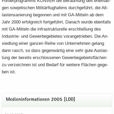
Förderprogramms KON­VER die Be­räu­mung des ehe­ma­li­
gen so­wje­ti­schen Mi­li­tär­flug­ha­fens durch­ge­führt, die Alt­
las­ten­sa­nie­rung be­gon­nen und mit GA-​Mitteln ab dem
Jahr 2000 er­folg­reich fort­ge­führt. Da­nach wurde eben­falls
mit GA-​Mitteln die in­fra­struk­tu­rel­le er­schlie­ßung des
Industrie-​ und Ge­wer­be­ge­bie­tes vor­an­ge­trie­ben. Die An­
sied­lung einer gan­zen Reihe von Un­ter­neh­men ge­lang
dann rasch, so dass ge­gen­wär­tig eine sehr gute Aus­las­
tung der be­reits er­schlos­se­nen Ge­wer­be­ge­biets­flä­chen
zu ver­zeich­nen ist und Be­darf für wei­te­re Flä­chen ge­ge­
ben ist.
Me­di­en­in­for­ma­tio­nen 2005 [LDD]