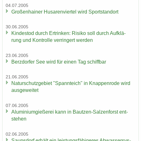
04.07.2005
Gro­ßen­hai­ner Hu­sa­ren­vier­tel wird Sport­stand­ort
30.06.2005
Kin­des­tod durch Er­trin­ken: Ri­si­ko soll durch Auf­klä­
rung und Kon­trol­le ver­rin­gert wer­den
23.06.2005
Berz­dor­fer See wird für einen Tag schiff­bar
21.06.2005
Na­tur­schutz­ge­biet "Spann­teich" in Knap­pen­ro­de wird
aus­ge­wei­tet
07.06.2005
Alu­mi­ni­um­gie­ße­rei kann in Bautzen-​Salzenforst ent­
ste­hen
02.06.2005
Saups­dorf er­hält ein leis­tungs­fä­hi­ge­res Ab­was­ser­sys­