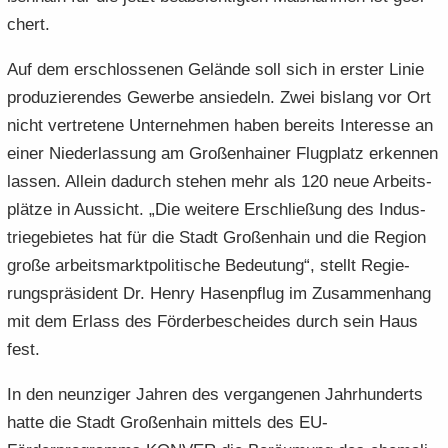
chert.
Auf dem er­schlos­se­nen Ge­län­de soll sich in ers­ter Linie
pro­du­zie­ren­des Ge­wer­be an­sie­deln. Zwei bis­lang vor Ort
nicht ver­tre­te­ne Un­ter­neh­men haben be­reits In­ter­es­se an
einer Nie­der­las­sung am Gro­ßen­hai­ner Flug­platz er­ken­nen
las­sen. Al­lein da­durch ste­hen mehr als 120 neue Ar­beits­
plät­ze in Aus­sicht. „Die wei­te­re Er­schlie­ßung des In­dus­
trie­ge­bie­tes hat für die Stadt Gro­ßen­hain und die Re­gi­on
große ar­beits­markt­po­li­ti­sche Be­deu­tung“, stellt Re­gie­
rungs­prä­si­dent Dr. Henry Ha­sen­pflug im Zu­sam­men­hang
mit dem Er­lass des För­der­be­schei­des durch sein Haus
fest.
In den neun­zi­ger Jah­ren des ver­gan­ge­nen Jahr­hun­derts
hatte die Stadt Gro­ßen­hain mit­tels des EU-​