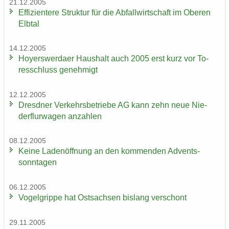
21.12.2005
Ef­fi­zi­en­te­re Struk­tur für die Ab­fall­wirt­schaft im Obe­ren
Elb­tal
14.12.2005
Ho­yers­wer­da­er Haus­halt auch 2005 erst kurz vor To­
res­schluss ge­neh­migt
12.12.2005
Dresd­ner Ver­kehrs­be­trie­be AG kann zehn neue Nie­
der­flur­wa­gen an­zah­len
08.12.2005
Keine La­den­öff­nung an den kom­men­den Ad­vents­
sonn­ta­gen
06.12.2005
Vo­gel­grip­pe hat Ost­sach­sen bis­lang ver­schont
29.11.2005