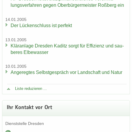
lungs­ver­fah­ren gegen Ober­bür­ger­meis­ter Roß­berg ein
14.01.2005
Der Lü­cken­schluss ist per­fekt
13.01.2005
Klär­an­la­ge Dres­den Ka­ditz sorgt für Ef­fi­zi­enz und sau­
be­res El­be­was­ser
10.01.2005
An­ge­reg­tes Selbst­ge­spräch vor Land­schaft und Natur
Liste re­du­zie­ren ...
Ihr Kon­takt vor Ort
Dienst­stel­le Dres­den