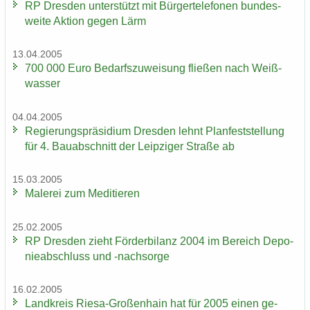
RP Dres­den un­ter­stützt mit Bür­ger­te­le­fo­nen bun­des­
wei­te Ak­ti­on gegen Lärm
13.04.2005
700 000 Euro Be­darfs­zu­wei­sung flie­ßen nach Weiß­
was­ser
04.04.2005
Re­gie­rungs­prä­si­di­um Dres­den lehnt Plan­fest­stel­lung
für 4. Bau­ab­schnitt der Leip­zi­ger Stra­ße ab
15.03.2005
Ma­le­rei zum Me­di­tie­ren
25.02.2005
RP Dres­den zieht För­der­bi­lanz 2004 im Be­reich De­po­
nie­ab­schluss und -​nachsorge
16.02.2005
Land­kreis Riesa-​Großenhain hat für 2005 einen ge­