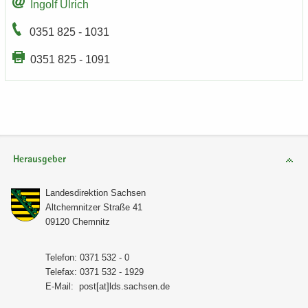
In­golf Ul­rich
0351 825 - 1031
0351 825 - 1091
Herausgeber
Lan­des­di­rek­ti­on Sach­sen
Alt­chem­nit­zer Stra­ße 41
09120 Chem­nitz
Te­le­fon: 0371 532 - 0
Te­le­fax: 0371 532 - 1929
E-​Mail:
post[at]lds.sach­sen.de