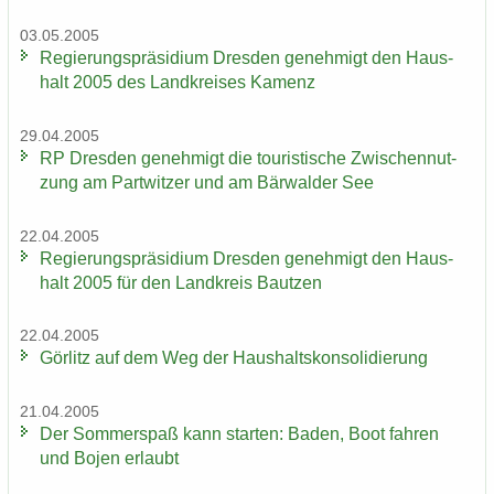
03.05.2005
Re­gie­rungs­prä­si­di­um Dres­den ge­neh­migt den Haus­
halt 2005 des Land­krei­ses Ka­menz
29.04.2005
RP Dres­den ge­neh­migt die tou­ris­ti­sche Zwi­schen­nut­
zung am Part­wit­zer und am Bär­wal­der See
22.04.2005
Re­gie­rungs­prä­si­di­um Dres­den ge­neh­migt den Haus­
halt 2005 für den Land­kreis Baut­zen
22.04.2005
Gör­litz auf dem Weg der Haus­halts­kon­so­li­die­rung
21.04.2005
Der Som­mer­spaß kann star­ten: Baden, Boot fah­ren
und Bojen er­laubt