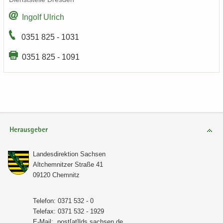
In­golf Ul­rich
0351 825 - 1031
0351 825 - 1091
Herausgeber
Lan­des­di­rek­ti­on Sach­sen
Alt­chem­nit­zer Stra­ße 41
09120 Chem­nitz
Te­le­fon: 0371 532 - 0
Te­le­fax: 0371 532 - 1929
E-​Mail:
post[at]lds.sach­sen.de