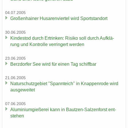
04.07.2005
Gro­ßen­hai­ner Hu­sa­ren­vier­tel wird Sport­stand­ort
30.06.2005
Kin­des­tod durch Er­trin­ken: Ri­si­ko soll durch Auf­klä­
rung und Kon­trol­le ver­rin­gert wer­den
23.06.2005
Berz­dor­fer See wird für einen Tag schiff­bar
21.06.2005
Na­tur­schutz­ge­biet "Spann­teich" in Knap­pen­ro­de wird
aus­ge­wei­tet
07.06.2005
Alu­mi­ni­um­gie­ße­rei kann in Bautzen-​Salzenforst ent­
ste­hen