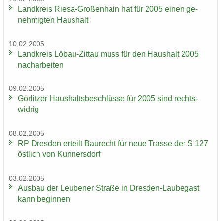
Land­kreis Riesa-​Großenhain hat für 2005 einen ge­
neh­mig­ten Haus­halt
10.02.2005
Land­kreis Löbau-​Zittau muss für den Haus­halt 2005
nach­ar­bei­ten
09.02.2005
Gör­lit­zer Haus­halts­be­schlüs­se für 2005 sind rechts­
wid­rig
08.02.2005
RP Dres­den er­teilt Bau­recht für neue Tras­se der S 127
öst­lich von Kun­ners­dorf
03.02.2005
Aus­bau der Leu­be­ner Stra­ße in Dresden-​Laubegast
kann be­gin­nen