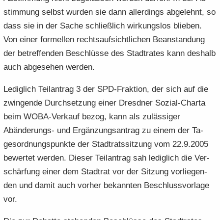
stim­mung selbst wur­den sie dann al­ler­dings ab­ge­lehnt, so
dass sie in der Sache schließ­lich wir­kungs­los blie­ben.
Von einer for­mel­len rechts­auf­sicht­li­chen Be­an­stan­dung
der be­tref­fen­den Be­schlüs­se des Stadt­ra­tes kann des­halb
auch ab­ge­se­hen wer­den.
Le­dig­lich Teil­an­trag 3 der SPD-​Fraktion, der sich auf die
zwin­gen­de Durch­set­zung einer Dresd­ner Sozial-​Charta
beim WOBA-​Verkauf bezog, kann als zu­läs­si­ger
Abänderungs-​ und Er­gän­zungs­an­trag zu einem der Ta­
ges­ord­nungs­punk­te der Stadt­rats­sit­zung vom 22.9.2005
be­wer­tet wer­den. Die­ser Teil­an­trag sah le­dig­lich die Ver­
schär­fung einer dem Stadt­rat vor der Sit­zung vor­lie­gen­
den und damit auch vor­her be­kann­ten Be­schluss­vor­la­ge
vor.