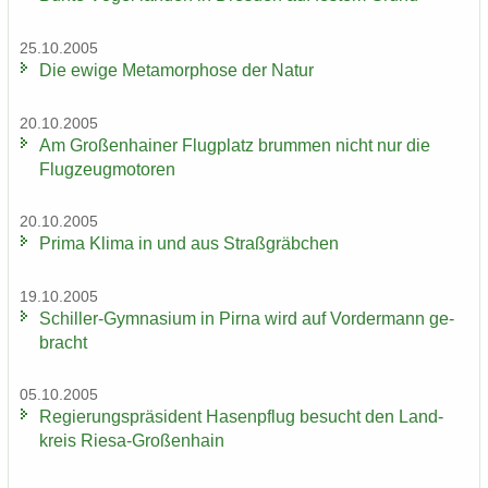
25.10.2005
Die ewige Me­ta­mor­pho­se der Natur
20.10.2005
Am Gro­ßen­hai­ner Flug­platz brum­men nicht nur die
Flug­zeug­mo­to­ren
20.10.2005
Prima Klima in und aus Straß­gräb­chen
19.10.2005
Schiller-​Gymnasium in Pirna wird auf Vor­der­mann ge­
bracht
05.10.2005
Re­gie­rungs­prä­si­dent Ha­sen­pflug be­sucht den Land­
kreis Riesa-​Großenhain