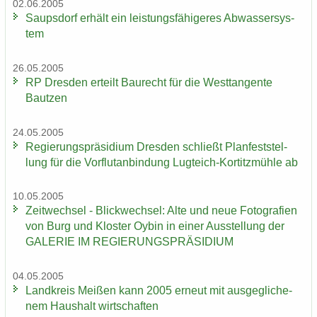
02.06.2005
Saups­dorf er­hält ein leis­tungs­fä­hi­ge­res Ab­was­ser­sys­
tem
26.05.2005
RP Dres­den er­teilt Bau­recht für die West­tan­gen­te
Baut­zen
24.05.2005
Re­gie­rungs­prä­si­di­um Dres­den schließt Plan­fest­stel­
lung für die Vor­flut­an­bin­dung Lugteich-​Kortitzmühle ab
10.05.2005
Zeit­wech­sel - Blick­wech­sel: Alte und neue Fo­to­gra­fien
von Burg und Klos­ter Oybin in einer Aus­stel­lung der
GA­LE­RIE IM RE­GIE­RUNGS­PRÄ­SI­DI­UM
04.05.2005
Land­kreis Mei­ßen kann 2005 er­neut mit aus­ge­gli­che­
nem Haus­halt wirt­schaf­ten