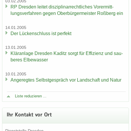
03.02.2005
RP Dres­den lei­tet dis­zi­pli­nar­recht­li­ches Vor­er­mitt­
lungs­ver­fah­ren gegen Ober­bür­ger­meis­ter Roß­berg ein
14.01.2005
Der Lü­cken­schluss ist per­fekt
13.01.2005
Klär­an­la­ge Dres­den Ka­ditz sorgt für Ef­fi­zi­enz und sau­
be­res El­be­was­ser
10.01.2005
An­ge­reg­tes Selbst­ge­spräch vor Land­schaft und Natur
Liste re­du­zie­ren ...
Ihr Kon­takt vor Ort
Dienst­stel­le Dres­den