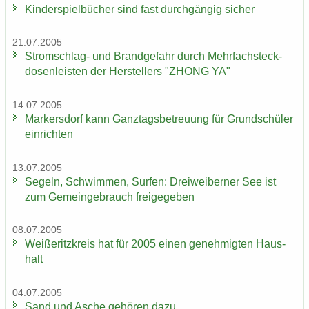
Kin­der­spiel­bü­cher sind fast durch­gän­gig si­cher
21.07.2005
Stromschlag-​ und Brand­ge­fahr durch Mehr­fach­steck­
do­sen­leis­ten der Her­stel­lers "ZHONG YA"
14.07.2005
Mar­kers­dorf kann Ganz­tags­be­treu­ung für Grund­schü­ler
ein­rich­ten
13.07.2005
Se­geln, Schwim­men, Sur­fen: Drei­wei­ber­ner See ist
zum Ge­mein­ge­brauch frei­ge­ge­ben
08.07.2005
Wei­ße­ritz­kreis hat für 2005 einen ge­neh­mig­ten Haus­
halt
04.07.2005
Sand und Asche ge­hö­ren dazu