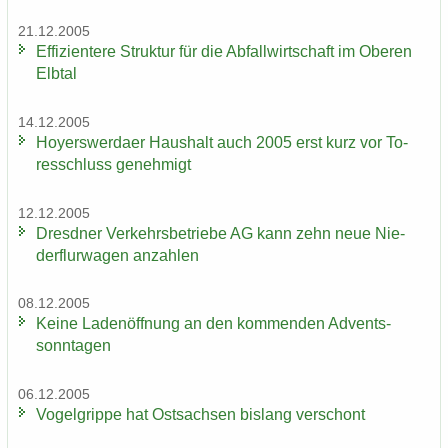
21.12.2005
Ef­fi­zi­en­te­re Struk­tur für die Ab­fall­wirt­schaft im Obe­ren
Elb­tal
14.12.2005
Ho­yers­wer­da­er Haus­halt auch 2005 erst kurz vor To­
res­schluss ge­neh­migt
12.12.2005
Dresd­ner Ver­kehrs­be­trie­be AG kann zehn neue Nie­
der­flur­wa­gen an­zah­len
08.12.2005
Keine La­den­öff­nung an den kom­men­den Ad­vents­
sonn­ta­gen
06.12.2005
Vo­gel­grip­pe hat Ost­sach­sen bis­lang ver­schont