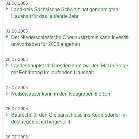
01.08.2005
Land­kreis Säch­si­sche Schweiz hat ge­neh­mig­ten
Haus­halt für das lau­fen­de Jahr
01.08.2005
Der Nie­der­schle­si­sche Ober­lau­sitz­kreis kann In­ves­ti­ti­
ons­vor­ha­ben für 2005 an­ge­hen
28.07.2005
Lan­des­haupt­stadt Dres­den zum zwei­ten Mal in Folge
mit Fehl­be­trag im lau­fen­den Haus­halt
27.07.2005
Nei­ße­was­ser kann in den Neu­gra­ben flie­ßen
26.07.2005
Bau­recht für den Gleis­an­schluss ins Ko­ders­dor­fer In­
dus­trie­ge­biet ist her­ge­stellt
26.07.2005