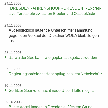
29.11.2005
"DRES­DEN - AH­REN­SHO­OP - DRES­DEN" - Ex­pres­
si­ve Farb­spie­le zwi­schen Elb­ufer und Ost­see­küs­te
29.11.2005
Au­gen­blick­lich lau­fen­de Un­ter­schrif­ten­samm­lung
gegen den Ver­kauf der Dresd­ner WOBA bleibt fol­gen­
los
22.11.2005
Bär­wal­der See kann wie ge­plant aus­ge­baut wer­den
22.11.2005
Re­gie­rungs­prä­si­dent Ha­sen­pflug be­sucht Ne­bel­schütz
10.11.2005
Gör­lit­zer Spar­kurs macht neue Ulber-​Halle mög­lich
26.10.2005
Bunte Vögel lan­den in Dres­den auf fes­tem Grund