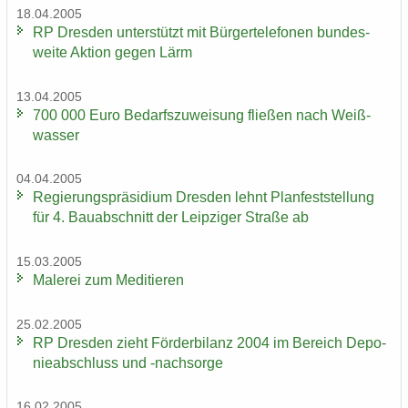
18.04.2005
RP Dres­den un­ter­stützt mit Bür­ger­te­le­fo­nen bun­des­
wei­te Ak­ti­on gegen Lärm
13.04.2005
700 000 Euro Be­darfs­zu­wei­sung flie­ßen nach Weiß­
was­ser
04.04.2005
Re­gie­rungs­prä­si­di­um Dres­den lehnt Plan­fest­stel­lung
für 4. Bau­ab­schnitt der Leip­zi­ger Stra­ße ab
15.03.2005
Ma­le­rei zum Me­di­tie­ren
25.02.2005
RP Dres­den zieht För­der­bi­lanz 2004 im Be­reich De­po­
nie­ab­schluss und -​nachsorge
16.02.2005