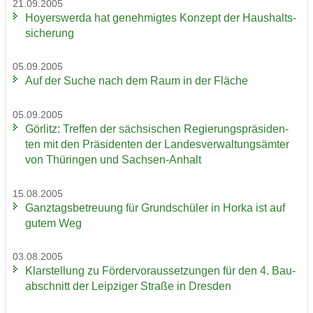
21.09.2005
Ho­yers­wer­da hat ge­neh­mig­tes Kon­zept der Haus­halts­
si­che­rung
05.09.2005
Auf der Suche nach dem Raum in der Flä­che
05.09.2005
Gör­litz: Tref­fen der säch­si­schen Re­gie­rungs­prä­si­den­
ten mit den Prä­si­den­ten der Lan­des­ver­wal­tungs­äm­ter
von Thü­rin­gen und Sachsen-​Anhalt
15.08.2005
Ganz­tags­be­treu­ung für Grund­schü­ler in Horka ist auf
gutem Weg
03.08.2005
Klar­stel­lung zu För­der­vor­aus­set­zun­gen für den 4. Bau­
ab­schnitt der Leip­zi­ger Stra­ße in Dres­den