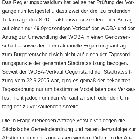
Das Re­gie­rungs­prä­si­di­um hat bei sei­ner Prü­fung der Vor­
gän­ge nun fest­ge­stellt, dass zwei der drei zu prü­fen­den
Teil­an­trä­ge des SPD-​Fraktionsvorsitzenden – der An­trag
auf einen nur 49,9pro­zen­ti­gen Ver­kauf der WOBA und der
An­trag zur Um­wand­lung der WOBA in einen Ge­nos­sen­
schaft – sowie der in­ter­frak­tio­nel­le Er­gän­zungs­an­trag
zum Bür­ger­ent­scheid sich nicht auf einen der Ta­ges­ord­
nungs­punk­te der ge­nann­ten Stadt­rats­sit­zung be­zo­gen.
So­weit der WOBA-​Verkauf Ge­gen­stand der Stadt­rats­sit­
zung vom 22.9.2005 war, ging es gemäß der be­kann­ten
Ta­ges­ord­nung nur um be­stimm­te Mo­da­li­tä­ten des Ver­kau­
fes, nicht je­doch um den Ver­kauf an sich oder den Um­
fang der zu ver­kau­fen­den An­tei­le.
Die in Frage ste­hen­den An­trä­ge ver­stie­ßen gegen die
Säch­si­sche Ge­mein­de­ord­nung und hät­ten dem­zu­fol­ge zur
Ab­stim­mung nicht zu­ge­las­sen wer­den dür­fen. In der Ab­