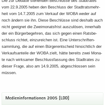
Die zur De­bat­te ste­hen­den Be­schlüs­se des Stadt­ra­tes
vom 22.9.2005 heben den Be­schluss der Stadt­rats­mehr­
heit vom 14.7.2005 zum Ver­kauf der WOBA weder auf
noch än­dern sie ihn. Diese Be­schlüs­se sind des­halb auch
nicht ge­eig­net die Zwei­mo­nats­frist aus­zu­lö­sen, in­ner­halb
der ein Bür­ger­be­geh­ren, das sich gegen einen Rats­be­
schluss rich­tet, ein­zu­rei­chen ist. Eine Un­ter­schrif­ten­
samm­lung, die auf einen Bür­ger­ent­scheid hin­sicht­lich der
Ver­kaufs­an­tei­le der WOBA zielt, hätte be­reits zwei Mo­na­
te nach wirk­sa­mer Be­schluss­fas­sung des Stadt­ra­tes zu
die­ser Frage, also am 14.9.2005, ab­ge­schlos­sen sein
müs­sen.
Me­di­en­in­for­ma­tio­nen 2005 [LDD]