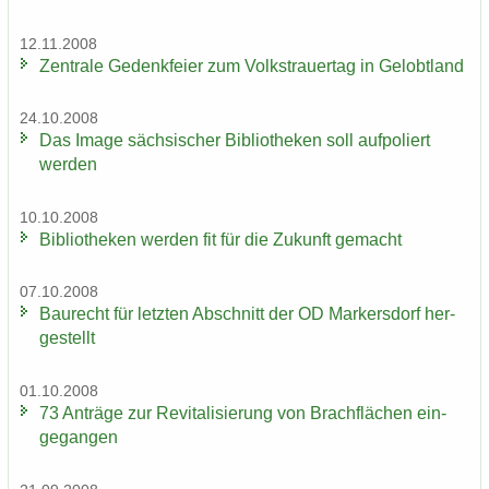
12.11.2008
Zen­tra­le Ge­denk­fei­er zum Volks­trau­er­tag in Ge­lobt­land
24.10.2008
Das Image säch­si­scher Bi­blio­the­ken soll auf­po­liert
wer­den
10.10.2008
Bi­blio­the­ken wer­den fit für die Zu­kunft ge­macht
07.10.2008
Bau­recht für letz­ten Ab­schnitt der OD Mar­kers­dorf her­
ge­stellt
01.10.2008
73 An­trä­ge zur Re­vi­ta­li­sie­rung von Brach­flä­chen ein­
ge­gan­gen