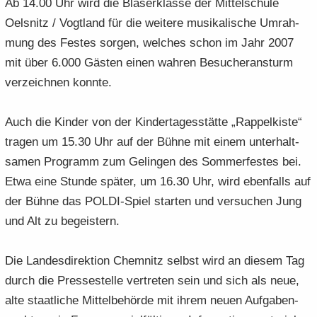
Ab 14.00 Uhr wird die Blä­ser­klas­se der Mit­tel­schu­le
Oels­nitz / Vogt­land für die wei­te­re mu­si­ka­li­sche Um­rah­
mung des Fes­tes sor­gen, wel­ches schon im Jahr 2007
mit über 6.000 Gäs­ten einen wah­ren Be­su­cher­an­sturm
ver­zeich­nen konn­te.
Auch die Kin­der von der Kin­der­ta­ges­stät­te „Rap­pel­kis­te“
tra­gen um 15.30 Uhr auf der Bühne mit einem un­ter­halt­
sa­men Pro­gramm zum Ge­lin­gen des Som­mer­fes­tes bei.
Etwa eine Stun­de spä­ter, um 16.30 Uhr, wird eben­falls auf
der Bühne das POLDI-​Spiel star­ten und ver­su­chen Jung
und Alt zu be­geis­tern.
Die Lan­des­di­rek­ti­on Chem­nitz selbst wird an die­sem Tag
durch die Pres­se­stel­le ver­tre­ten sein und sich als neue,
alte staat­li­che Mit­tel­be­hör­de mit ihrem neuen Auf­ga­ben­