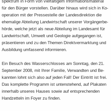
spek­trum in Form von viel­fäl­ti­gem In­for­ma­ti­ons­ma­te­ri­al
für den Bür­ger vor­stel­len. Dar­über hin­aus wird sich in Ko­
ope­ra­ti­on mit der Pres­se­stel­le der Lan­des­di­rek­ti­on die
ehe­ma­li­ge Ab­tei­lung Land­wirt­schaft un­se­rer Vor­gän­ger­be­
hör­de, wel­che jetzt als neue Ab­tei­lung im Lan­des­amt für
Land­wirt­schaft, Um­welt und Geo­lo­gie auf­ge­gan­gen ist,
prä­sen­tie­ren und zu den The­men Di­rekt­ver­mark­tung und
Aus­bil­dung um­fas­send in­for­mie­ren.
Ein Be­such des Was­ser­schlos­ses am Sonn­tag, den 21.
Sep­tem­ber 2008, mit Ihrer Fa­mi­lie, Ver­wand­ten und Be­
kann­ten lohnt sich also auf jeden Fall! Der Ein­tritt ist frei.
Das kom­plet­te Pro­gramm ist un­ten­ste­hend, auf Pla­ka­ten
in­ner­halb un­se­res Hau­ses sowie auf ent­spre­chen­den
Hand­zet­teln im Foyer zu fin­den.