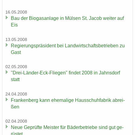
16.05.2008
Bau der Bio­gas­an­la­ge in Mül­sen St. Jacob wei­ter auf
Eis
13.05.2008
Re­gie­rungs­prä­si­dent bei Land­wirt­schafts­be­trie­ben zu
Gast
02.05.2008
"Drei-​Länder-Eck-Fliegen" fin­det 2008 in Jahns­dorf
statt
24.04.2008
Fran­ken­berg kann ehe­ma­li­ge Haus­schuh­fa­brik ab­rei­
ßen
02.04.2008
Neue Ge­prüf­te Meis­ter für Bä­der­be­trie­be sind gut ge­
rüs­tet