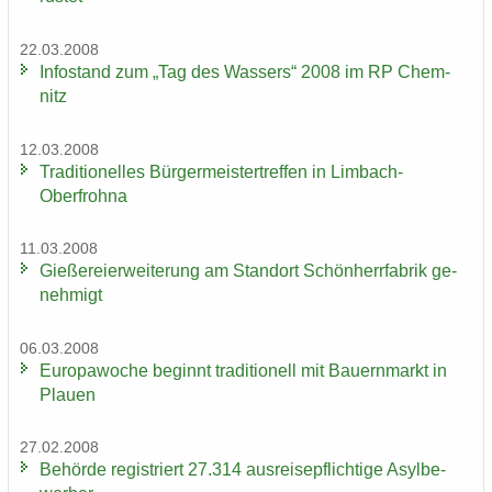
22.03.2008
In­fo­stand zum „Tag des Was­sers“ 2008 im RP Chem­
nitz
12.03.2008
Tra­di­tio­nel­les Bür­ger­meis­ter­tref­fen in Limbach-​
Oberfrohna
11.03.2008
Gie­ße­rei­er­wei­te­rung am Stand­ort Schön­herr­fa­brik ge­
neh­migt
06.03.2008
Eu­ro­pa­wo­che be­ginnt tra­di­tio­nell mit Bau­ern­markt in
Plau­en
27.02.2008
Be­hör­de re­gis­triert 27.314 aus­rei­se­pflich­ti­ge Asyl­be­