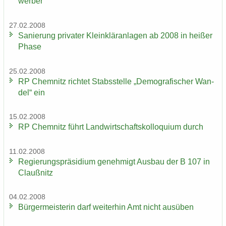
wer­ber
27.02.2008
Sa­nie­rung pri­va­ter Klein­klär­an­la­gen ab 2008 in hei­ßer
Phase
25.02.2008
RP Chem­nitz rich­tet Stabs­stel­le „De­mo­gra­fi­scher Wan­
del“ ein
15.02.2008
RP Chem­nitz führt Land­wirt­schafts­kol­lo­qui­um durch
11.02.2008
Re­gie­rungs­prä­si­di­um ge­neh­migt Aus­bau der B 107 in
Clau­ß­nitz
04.02.2008
Bür­ger­meis­te­rin darf wei­ter­hin Amt nicht aus­üben