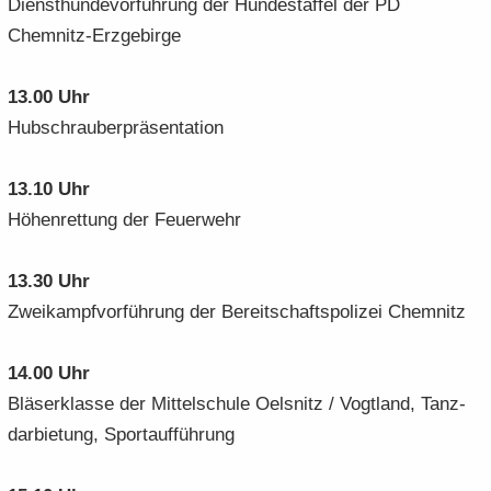
Dienst­hun­de­vor­füh­rung der Hun­de­staf­fel der PD
Chemnitz-​Erzgebirge
13.00 Uhr
Hub­schrau­ber­prä­sen­ta­ti­on
13.10 Uhr
Hö­hen­ret­tung der Feu­er­wehr
13.30 Uhr
Zwei­kampf­vor­füh­rung der Be­reit­schafts­po­li­zei Chem­nitz
14.00 Uhr
Blä­ser­klas­se der Mit­tel­schu­le Oels­nitz / Vogt­land, Tanz­
dar­bie­tung, Sport­auf­füh­rung