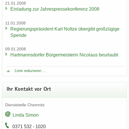
21.01.2008
Ein­la­dung zur Jah­res­pres­se­kon­fe­renz 2008
11.01.2008
Re­gie­rungs­prä­si­dent Karl Nolt­ze über­gibt groß­zü­gi­ge
Spen­de
09.01.2008
Hart­manns­dor­fer Bür­ger­meis­te­rin Ni­co­laus be­ur­laubt
Liste re­du­zie­ren ...
Ihr Kon­takt vor Ort
Dienst­stel­le Chem­nitz
Linda Simon
0371 532 - 1020