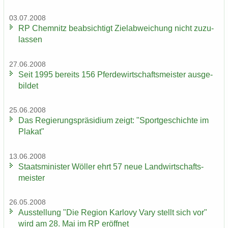
03.07.2008
RP Chem­nitz be­ab­sich­tigt Ziel­ab­wei­chung nicht zu­zu­
las­sen
27.06.2008
Seit 1995 be­reits 156 Pfer­de­wirt­schafts­meis­ter aus­ge­
bil­det
25.06.2008
Das Re­gie­rungs­prä­si­di­um zeigt: "Sport­ge­schich­te im
Pla­kat"
13.06.2008
Staats­mi­nis­ter Wöl­ler ehrt 57 neue Land­wirt­schafts­
meis­ter
26.05.2008
Aus­stel­lung "Die Re­gi­on Kar­lo­vy Vary stellt sich vor"
wird am 28. Mai im RP er­öff­net