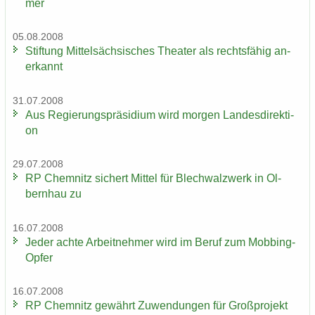
mer
05.08.2008
Stif­tung Mit­tel­säch­si­sches Thea­ter als rechts­fä­hig an­
er­kannt
31.07.2008
Aus Re­gie­rungs­prä­si­di­um wird mor­gen Lan­des­di­rek­ti­
on
29.07.2008
RP Chem­nitz si­chert Mit­tel für Blech­walz­werk in Ol­
bern­hau zu
16.07.2008
Jeder achte Ar­beit­neh­mer wird im Beruf zum Mobbing-​
Opfer
16.07.2008
RP Chem­nitz ge­währt Zu­wen­dun­gen für Groß­pro­jekt