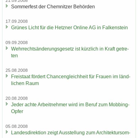
21.09.2008
Som­mer­fest der Chem­nit­zer Be­hör­den
17.09.2008
Grü­nes Licht für die Hetz­ner On­line AG in Fal­ken­stein
09.09.2008
Wehr­rechts­än­de­rungs­ge­setz ist kürz­lich in Kraft ge­tre­
ten
25.08.2008
Frei­staat för­dert Chan­cen­gleich­heit für Frau­en im länd­
li­chen Raum
20.08.2008
Jeder achte Ar­beit­neh­mer wird im Beruf zum Mobbing-​
Opfer
05.08.2008
Lan­des­di­rek­ti­on zeigt Aus­stel­lung zum Ar­chi­tek­tur­som­