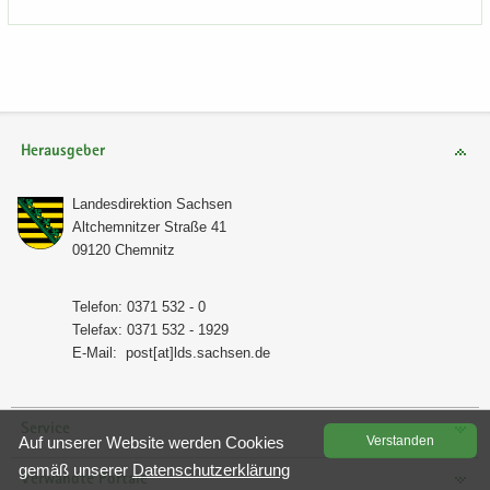
Herausgeber
Lan­des­di­rek­ti­on Sach­sen
Alt­chem­nit­zer Stra­ße 41
09120 Chem­nitz
Te­le­fon: 0371 532 - 0
Te­le­fax: 0371 532 - 1929
E-​Mail:
post[at]lds.sach­sen.de
Service
Auf un­se­rer Web­site wer­den Coo­kies
Ver­stan­den
gemäß un­se­rer
Da­ten­schutz­er­klä­rung
Verwandte Portale