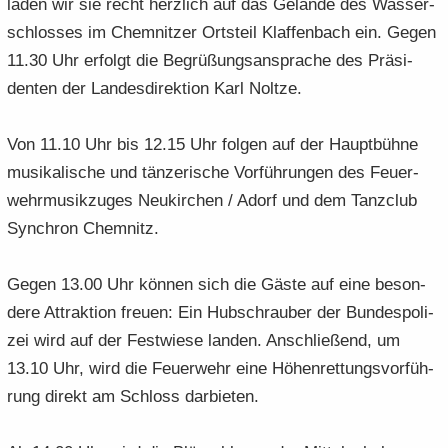
laden wir sie recht herz­lich auf das Ge­län­de des Was­ser­
schlos­ses im Chem­nit­zer Orts­teil Klaf­fen­bach ein. Gegen
11.30 Uhr er­folgt die Be­grü­ßungs­an­spra­che des Prä­si­
den­ten der Lan­des­di­rek­ti­on Karl Nolt­ze.
Von 11.10 Uhr bis 12.15 Uhr fol­gen auf der Haupt­büh­ne
mu­si­ka­li­sche und tän­ze­ri­sche Vor­füh­run­gen des Feu­er­
wehr­mu­sik­zu­ges Neu­kir­chen / Adorf und dem Tanz­club
Syn­chron Chem­nitz.
Gegen 13.00 Uhr kön­nen sich die Gäste auf eine be­son­
de­re At­trak­ti­on freu­en: Ein Hub­schrau­ber der Bun­des­po­li­
zei wird auf der Fest­wie­se lan­den. An­schlie­ßend, um
13.10 Uhr, wird die Feu­er­wehr eine Hö­hen­ret­tungs­vor­füh­
rung di­rekt am Schloss dar­bie­ten.