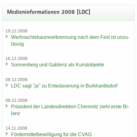
Me­di­en­in­for­ma­tio­nen 2008 [LDC]
19.12.2008
Weih­nachts­baum­ver­bren­nung nach dem Fest ist un­zu­
läs­sig
16.12.2008
Son­nen­berg und Gab­lenz als Kunst­ob­jek­te
08.12.2008
LDC sagt "ja" zu Ent­wäs­se­rung in Burk­hardts­dorf
08.12.2008
Prä­si­dent der Lan­des­di­rek­ti­on Chem­nitz zieht erste Bi­
lanz
14.11.2008
För­der­mit­tel­be­wil­li­gung für die CVAG