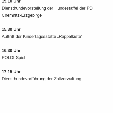
15.10 Uhr
Dienst­hun­de­vor­stel­lung der Hun­de­staf­fel der PD
Chemnitz-​Erzgebirge
15.30 Uhr
Auf­tritt der Kin­der­ta­ges­stät­te „Rap­pel­kis­te“
16.30 Uhr
POLDI-​Spiel
17.15 Uhr
Dienst­hun­de­vor­füh­rung der Zoll­ver­wal­tung