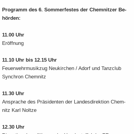
Pro­gramm des 6. Som­mer­fes­tes der Chem­nit­zer Be­
hör­den:
11.00 Uhr
Er­öff­nung
11.10 Uhr bis 12.15 Uhr
Feu­er­wehr­mu­sik­zug Neu­kir­chen / Adorf und Tanz­club
Syn­chron Chem­nitz
11.30 Uhr
An­spra­che des Prä­si­den­ten der Lan­des­di­rek­ti­on Chem­
nitz Karl Nolt­ze
12.30 Uhr