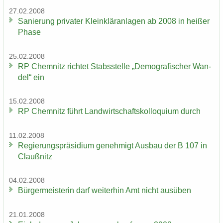
27.02.2008
Sa­nie­rung pri­va­ter Klein­klär­an­la­gen ab 2008 in hei­ßer
Phase
25.02.2008
RP Chem­nitz rich­tet Stabs­stel­le „De­mo­gra­fi­scher Wan­
del“ ein
15.02.2008
RP Chem­nitz führt Land­wirt­schafts­kol­lo­qui­um durch
11.02.2008
Re­gie­rungs­prä­si­di­um ge­neh­migt Aus­bau der B 107 in
Clau­ß­nitz
04.02.2008
Bür­ger­meis­te­rin darf wei­ter­hin Amt nicht aus­üben
21.01.2008