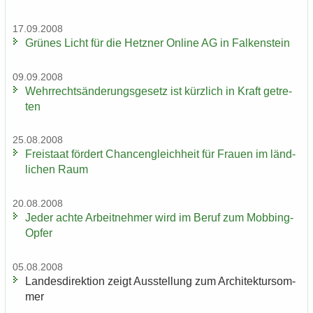
17.09.2008
Grü­nes Licht für die Hetz­ner On­line AG in Fal­ken­stein
09.09.2008
Wehr­rechts­än­de­rungs­ge­setz ist kürz­lich in Kraft ge­tre­
ten
25.08.2008
Frei­staat för­dert Chan­cen­gleich­heit für Frau­en im länd­
li­chen Raum
20.08.2008
Jeder achte Ar­beit­neh­mer wird im Beruf zum Mobbing-​
Opfer
05.08.2008
Lan­des­di­rek­ti­on zeigt Aus­stel­lung zum Ar­chi­tek­tur­som­
mer