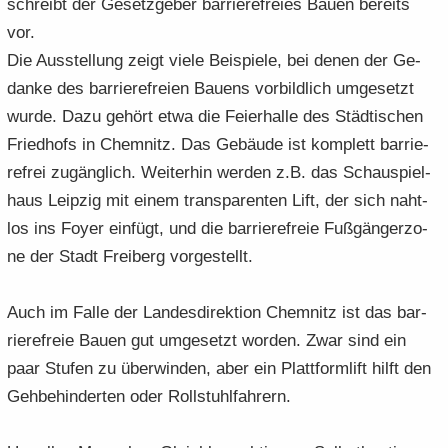
schreibt der Ge­setz­ge­ber bar­rie­re­frei­es Bauen be­reits
vor.
Die Aus­stel­lung zeigt viele Bei­spie­le, bei denen der Ge­
dan­ke des bar­rie­re­frei­en Bau­ens vor­bild­lich um­ge­setzt
wurde. Dazu ge­hört etwa die Fei­er­hal­le des Städ­ti­schen
Fried­hofs in Chem­nitz. Das Ge­bäu­de ist kom­plett bar­rie­
re­frei zu­gäng­lich. Wei­ter­hin wer­den z.B. das Schau­spiel­
haus Leip­zig mit einem trans­pa­ren­ten Lift, der sich naht­
los ins Foyer ein­fügt, und die bar­rie­re­freie Fuß­gän­ger­zo­
ne der Stadt Frei­berg vor­ge­stellt.
Auch im Falle der Lan­des­di­rek­ti­on Chem­nitz ist das bar­
rie­re­freie Bauen gut um­ge­setzt wor­den. Zwar sind ein
paar Stu­fen zu über­win­den, aber ein Platt­form­lift hilft den
Geh­be­hin­der­ten oder Roll­stuhl­fah­rern.