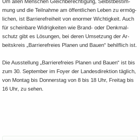
Um allen Men­schen Gleich­be­rech­ti­gung, Selbst­be­stim­
mung und die Teil­nah­me am öf­fent­li­chen Leben zu er­mög­
li­chen, ist Bar­rie­re­frei­heit von enor­mer Wich­tig­keit. Auch
für schein­ba­re Wid­rig­kei­ten wie Brand-​ oder Denk­mal­
schutz gibt es Lö­sun­gen, bei deren Um­set­zung der Ar­
beits­kreis „Bar­rie­re­frei­es Pla­nen und Bauen“ be­hilf­lich ist.
Die Aus­stel­lung „Bar­rie­re­frei­es Pla­nen und Bauen“ ist bis
zum 30. Sep­tem­ber im Foyer der Lan­des­di­rek­ti­on täg­lich,
von Mon­tag bis Don­ners­tag von 8 bis 18 Uhr, Frei­tag bis
16 Uhr, zu sehen.