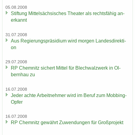
05.08.2008
Stif­tung Mit­tel­säch­si­sches Thea­ter als rechts­fä­hig an­
er­kannt
31.07.2008
Aus Re­gie­rungs­prä­si­di­um wird mor­gen Lan­des­di­rek­ti­
on
29.07.2008
RP Chem­nitz si­chert Mit­tel für Blech­walz­werk in Ol­
bern­hau zu
16.07.2008
Jeder achte Ar­beit­neh­mer wird im Beruf zum Mobbing-​
Opfer
16.07.2008
RP Chem­nitz ge­währt Zu­wen­dun­gen für Groß­pro­jekt