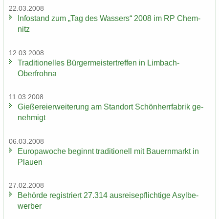
22.03.2008
In­fo­stand zum „Tag des Was­sers“ 2008 im RP Chem­
nitz
12.03.2008
Tra­di­tio­nel­les Bür­ger­meis­ter­tref­fen in Limbach-​
Oberfrohna
11.03.2008
Gie­ße­rei­er­wei­te­rung am Stand­ort Schön­herr­fa­brik ge­
neh­migt
06.03.2008
Eu­ro­pa­wo­che be­ginnt tra­di­tio­nell mit Bau­ern­markt in
Plau­en
27.02.2008
Be­hör­de re­gis­triert 27.314 aus­rei­se­pflich­ti­ge Asyl­be­
wer­ber