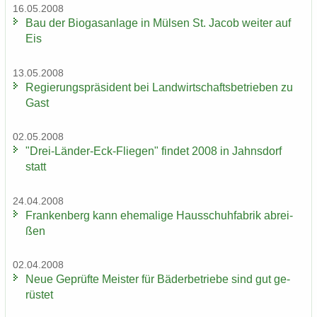
16.05.2008
Bau der Bio­gas­an­la­ge in Mül­sen St. Jacob wei­ter auf
Eis
13.05.2008
Re­gie­rungs­prä­si­dent bei Land­wirt­schafts­be­trie­ben zu
Gast
02.05.2008
"Drei-​Länder-Eck-Fliegen" fin­det 2008 in Jahns­dorf
statt
24.04.2008
Fran­ken­berg kann ehe­ma­li­ge Haus­schuh­fa­brik ab­rei­
ßen
02.04.2008
Neue Ge­prüf­te Meis­ter für Bä­der­be­trie­be sind gut ge­
rüs­tet