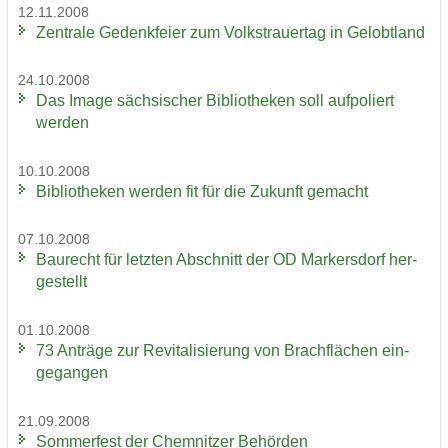
12.11.2008
Zen­tra­le Ge­denk­fei­er zum Volks­trau­er­tag in Ge­lobt­land
24.10.2008
Das Image säch­si­scher Bi­blio­the­ken soll auf­po­liert
wer­den
10.10.2008
Bi­blio­the­ken wer­den fit für die Zu­kunft ge­macht
07.10.2008
Bau­recht für letz­ten Ab­schnitt der OD Mar­kers­dorf her­
ge­stellt
01.10.2008
73 An­trä­ge zur Re­vi­ta­li­sie­rung von Brach­flä­chen ein­
ge­gan­gen
21.09.2008
Som­mer­fest der Chem­nit­zer Be­hör­den