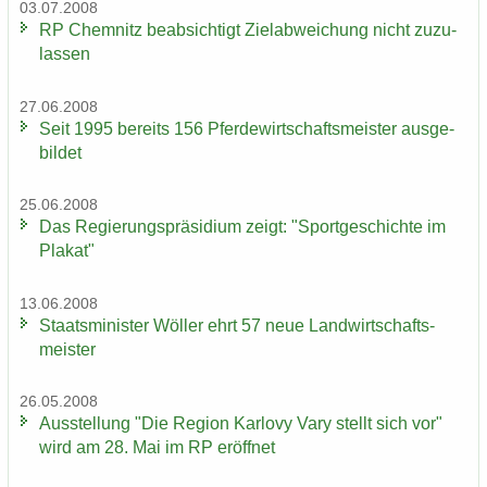
03.07.2008
RP Chem­nitz be­ab­sich­tigt Ziel­ab­wei­chung nicht zu­zu­
las­sen
27.06.2008
Seit 1995 be­reits 156 Pfer­de­wirt­schafts­meis­ter aus­ge­
bil­det
25.06.2008
Das Re­gie­rungs­prä­si­di­um zeigt: "Sport­ge­schich­te im
Pla­kat"
13.06.2008
Staats­mi­nis­ter Wöl­ler ehrt 57 neue Land­wirt­schafts­
meis­ter
26.05.2008
Aus­stel­lung "Die Re­gi­on Kar­lo­vy Vary stellt sich vor"
wird am 28. Mai im RP er­öff­net