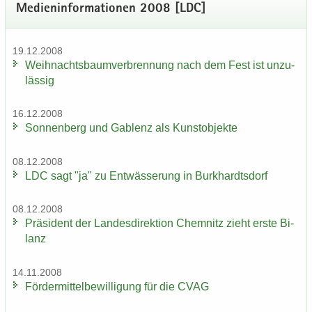
Me­di­en­in­for­ma­tio­nen 2008 [LDC]
19.12.2008
Weih­nachts­baum­ver­bren­nung nach dem Fest ist un­zu­
läs­sig
16.12.2008
Son­nen­berg und Gab­lenz als Kunst­ob­jek­te
08.12.2008
LDC sagt "ja" zu Ent­wäs­se­rung in Burk­hardts­dorf
08.12.2008
Prä­si­dent der Lan­des­di­rek­ti­on Chem­nitz zieht erste Bi­
lanz
14.11.2008
För­der­mit­tel­be­wil­li­gung für die CVAG