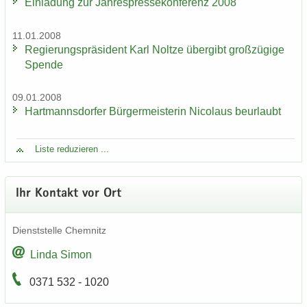
Ein­la­dung zur Jah­res­pres­se­kon­fe­renz 2008
11.01.2008
Re­gie­rungs­prä­si­dent Karl Nolt­ze über­gibt groß­zü­gi­ge
Spen­de
09.01.2008
Hart­manns­dor­fer Bür­ger­meis­te­rin Ni­co­laus be­ur­laubt
Liste re­du­zie­ren ...
Ihr Kon­takt vor Ort
Dienst­stel­le Chem­nitz
Linda Simon
0371 532 - 1020