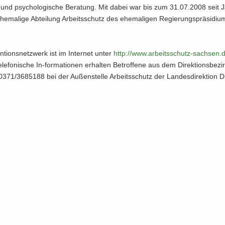
che und psy­cho­lo­gi­sche Be­ra­tung. Mit dabei war bis zum 31.07.2008 seit 
e­ma­li­ge Ab­tei­lung Ar­beits­schutz des ehe­ma­li­gen Re­gie­rungs­prä­si­d
­ti­ons­netz­werk ist im In­ter­net unter
http:/​/​www.​arbeitsschutz-​​sachsen.​
e­le­fo­ni­sche In-​formationen er­hal­ten Be­trof­fe­ne aus dem Di­rek­ti­ons­be­
0371/3685188 bei der Au­ßen­stel­le Ar­beits­schutz der Lan­des­di­rek­ti­on 