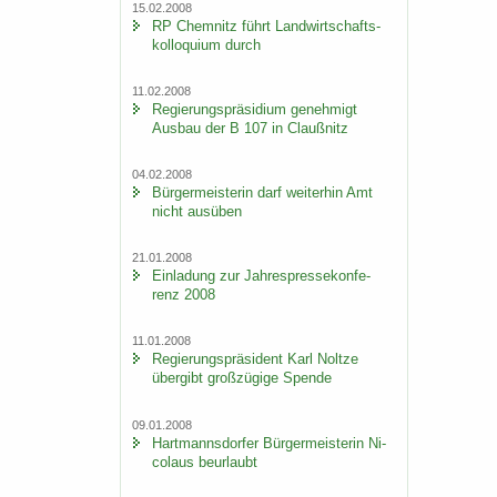
15.02.2008
RP Chem­nitz führt Land­wirt­schafts­
kol­lo­qui­um durch
11.02.2008
Re­gie­rungs­prä­si­di­um ge­neh­migt
Aus­bau der B 107 in Clau­ß­nitz
04.02.2008
Bür­ger­meis­te­rin darf wei­ter­hin Amt
nicht aus­üben
21.01.2008
Ein­la­dung zur Jah­res­pres­se­kon­fe­
renz 2008
11.01.2008
Re­gie­rungs­prä­si­dent Karl Nolt­ze
über­gibt groß­zü­gi­ge Spen­de
09.01.2008
Hart­manns­dor­fer Bür­ger­meis­te­rin Ni­
co­laus be­ur­laubt