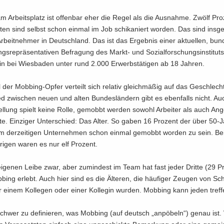
 Ar­beits­platz ist of­fen­bar eher die Regel als die Aus­nah­me. Zwölf Pro
g­ten sind selbst schon ein­mal im Job schi­ka­niert wor­den. Das sind ins­g
 Ar­beit­neh­mer in Deutsch­land. Das ist das Er­geb­nis einer ak­tu­el­len, bun­
ngs­re­prä­sen­ta­ti­ven Be­fra­gung des Markt-​ und So­zi­al­for­schungs­in­sti­tuts
in bei Wies­ba­den unter rund 2.000 Er­werbs­tä­ti­gen ab 18 Jah­ren.
 der Mobbing-​Opfer ver­teilt sich re­la­tiv gleich­mä­ßig auf das Ge­schlech
ied zwi­schen neuen und alten Bun­des­län­dern gibt es eben­falls nicht. Au
Stel­lung spielt keine Rolle, ge­mobbt wer­den so­wohl Ar­bei­ter als auch An­ge­
te. Ein­zi­ger Un­ter­schied: Das Alter. So gaben 16 Pro­zent der über 50-​
em der­zei­ti­gen Un­ter­neh­men schon ein­mal ge­mobbt wor­den zu sein. B
hrigen waren es nur elf Pro­zent.
i­ge­nen Leibe zwar, aber zu­min­dest im Team hat fast jeder Drit­te (29 Pr
ing er­lebt. Auch hier sind es die Äl­te­ren, die häu­fi­ger Zeu­gen von Sch
 einem Kol­le­gen oder einer Kol­le­gin wur­den. Mob­bing kann jeden tref­f
schwer zu de­fi­nie­ren, was Mob­bing (auf deutsch „an­pö­beln“) genau ist