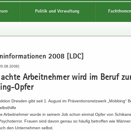
hsen
Politik und Verwaltung
Fachthemen
en­in­for­ma­tio­nen 2008 [LDC]
20.08.2008]
 achte Ar­beit­neh­mer wird im Beruf z
ng-​Opfer
rek­ti­on Dres­den gibt seit 1. Au­gust im Prä­ven­ti­ons­netz­werk „Mob­bing“ Be
lbst­hil­fe
e Ar­beit­neh­mer wurde in sei­nem Job schon ein­mal Opfer von Schi­ka­nen,
sy­cho­ter­ror. Frau­en sind davon genau so häu­fig be­trof­fen wie Män­ne
uch den Un­ter­neh­men selbst.