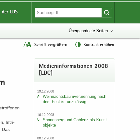
 der LDS
Übergeordnete Seiten
Schrift vergrößern
Kontrast erhöhen
Me­di­en­in­for­ma­tio­nen 2008
[LDC]
um
19.12.2008
Weih­nachts­baum­ver­bren­nung nach
dem Fest ist un­zu­läs­sig
­trof­fe­nen
16.12.2008
Son­nen­berg und Gab­lenz als Kunst­
 In­tri­
ob­jek­te
r. Das
08.12.2008