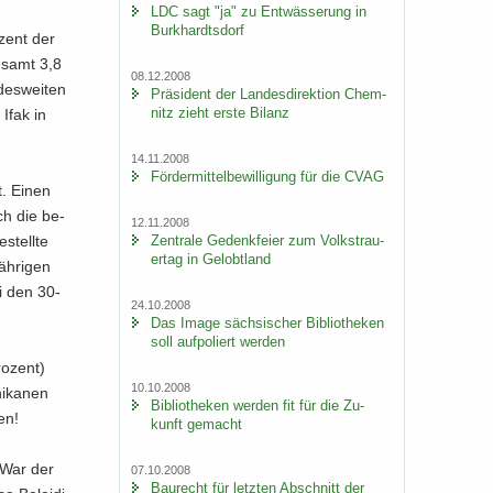
LDC sagt "ja" zu Ent­wäs­se­rung in
Burk­hardts­dorf
­zent der
e­samt 3,8
08.12.2008
des­wei­ten
Prä­si­dent der Lan­des­di­rek­ti­on Chem­
nitz zieht erste Bi­lanz
 Ifak in
14.11.2008
För­der­mit­tel­be­wil­li­gung für die CVAG
t. Einen
ch die be­
12.11.2008
Zen­tra­le Ge­denk­fei­er zum Volks­trau­
stell­te
er­tag in Ge­lobt­land
Jährigen
ei den 30-
24.10.2008
Das Image säch­si­scher Bi­blio­the­ken
soll auf­po­liert wer­den
o­zent)
10.10.2008
i­ka­nen
Bi­blio­the­ken wer­den fit für die Zu­
en!
kunft ge­macht
. War der
07.10.2008
Bau­recht für letz­ten Ab­schnitt der