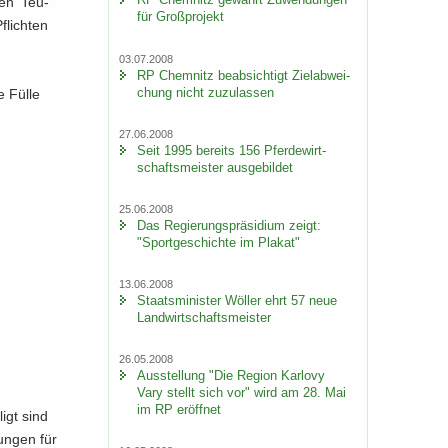
den 'Teu­
für Groß­pro­jekt
flich­ten
03.07.2008
RP Chem­nitz be­ab­sich­tigt Ziel­ab­wei­
chung nicht zu­zu­las­sen
e Fülle
27.06.2008
Seit 1995 be­reits 156 Pfer­de­wirt­
schafts­meis­ter aus­ge­bil­det
25.06.2008
Das Re­gie­rungs­prä­si­di­um zeigt:
"Sport­ge­schich­te im Pla­kat"
13.06.2008
Staats­mi­nis­ter Wöl­ler ehrt 57 neue
Land­wirt­schafts­meis­ter
26.05.2008
Aus­stel­lung "Die Re­gi­on Kar­lo­vy
Vary stellt sich vor" wird am 28. Mai
im RP er­öff­net
ligt sind
tun­gen für