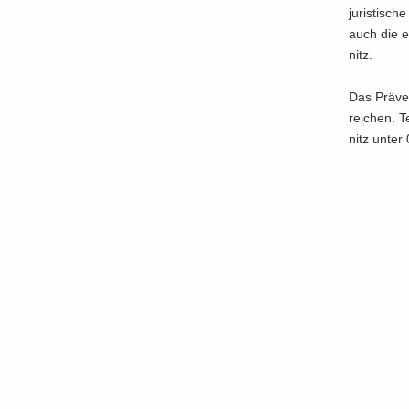
ju­ris­ti­s
auch die eh
nitz.
Das Prä­ven
rei­chen. T
nitz unter 