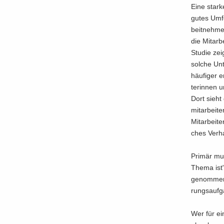
Eine star­ke
gutes Um­fe
beit­neh­me
die Mit­ar­b
Stu­die zei
sol­che Un­t
häu­fi­ger 
te­rin­nen u
Dort sieht 
mit­ar­bei­t
Mit­ar­bei­
ches Ver­ha
Pri­mär mu
Thema ist"
ge­nom­men.
rungs­auf­g
Wer für ei