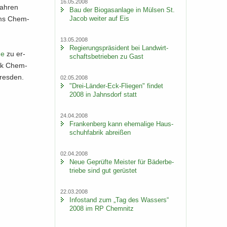
16.05.2008
Jah­ren
Bau der Bio­gas­an­la­ge in Mül­sen St.
Jacob wei­ter auf Eis
i­ums Chem­
13.05.2008
Re­gie­rungs­prä­si­dent bei Land­wirt­
de
zu er­
schafts­be­trie­ben zu Gast
zirk Chem­
Dres­den.
02.05.2008
"Drei-​Länder-Eck-Fliegen" fin­det
2008 in Jahns­dorf statt
24.04.2008
Fran­ken­berg kann ehe­ma­li­ge Haus­
schuh­fa­brik ab­rei­ßen
02.04.2008
Neue Ge­prüf­te Meis­ter für Bä­der­be­
trie­be sind gut ge­rüs­tet
22.03.2008
In­fo­stand zum „Tag des Was­sers“
2008 im RP Chem­nitz