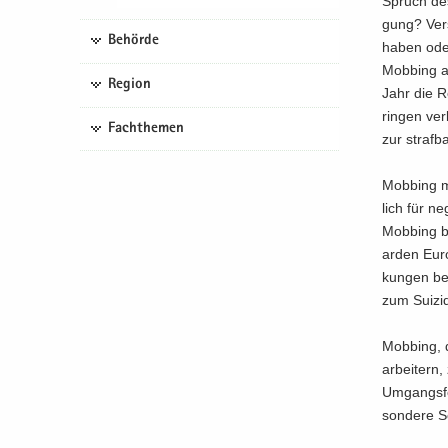
Spruch des 
gung? Ver­s
Behörde
haben oder 
Mob­bing au
Region
Jahr die Re
rin­gen ve
Fachthemen
zur straf­ba
Mob­bing m
lich für ne­
Mob­bing be­
ar­den Euro
kun­gen bei
zum Sui­zid
Mob­bing, d
ar­bei­tern
Um­gangs­fo
son­de­re Sc