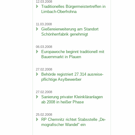
12.03.2008
Tra­di­tio­nel­les Bür­ger­meis­ter­tref­fen in
Limbach-​Oberfrohna
11.03.2008
Gie­ße­rei­er­wei­te­rung am Stand­ort
Schön­herr­fa­brik ge­neh­migt
06.03.2008
Eu­ro­pa­wo­che be­ginnt tra­di­tio­nell mit
Bau­ern­markt in Plau­en
27.02.2008
Be­hör­de re­gis­triert 27.314 aus­rei­se­
pflich­ti­ge Asyl­be­wer­ber
27.02.2008
Sa­nie­rung pri­va­ter Klein­klär­an­la­gen
ab 2008 in hei­ßer Phase
25.02.2008
RP Chem­nitz rich­tet Stabs­stel­le „De­
mo­gra­fi­scher Wan­del“ ein