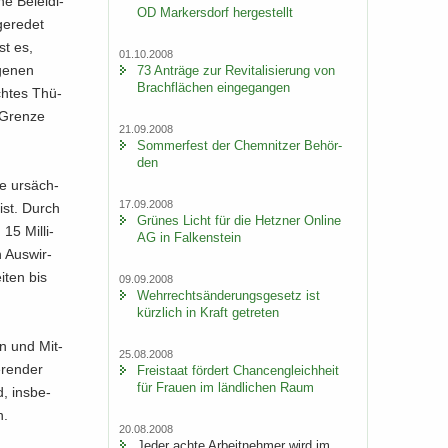
 Be­lei­di­
OD Mar­kers­dorf her­ge­stellt
e­re­det
st es,
01.10.2008
ge­nen
73 An­trä­ge zur Re­vi­ta­li­sie­rung von
Brach­flä­chen ein­ge­gan­gen
ch­tes Thü­
 Gren­ze
21.09.2008
Som­mer­fest der Chem­nit­zer Be­hör­
den
e ur­säch­
17.09.2008
n ist. Durch
Grü­nes Licht für die Hetz­ner On­line
15 Mil­li­
AG in Fal­ken­stein
n Aus­wir­
­ten bis
09.09.2008
Wehr­rechts­än­de­rungs­ge­setz ist
kürz­lich in Kraft ge­tre­ten
nen und Mit­
25.08.2008
­ren­der
Frei­staat för­dert Chan­cen­gleich­heit
für Frau­en im länd­li­chen Raum
, ins­be­
n.
20.08.2008
Jeder achte Ar­beit­neh­mer wird im