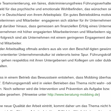
 Team­ori­en­tie­rung, ein fai­res, dis­kri­mi­nie­rungs­frei­es Füh­rungs­ver­hal­
ld für das psy­chi­sche und emo­tio­na­le Wohl­be­fin­den, das wün­schen si
r in Deutsch­land von ihrem Ar­beits­platz. Ein gutes Be­triebs­kli­ma mo­ti­v
ei­te­rin­nen und Mit­ar­bei­ter en­ga­gie­ren sich stär­ker für ihr Un­ter­neh­me
gt dar­über hin­aus, dass ge­mes­sen am fi­nan­zi­el­len Er­folg eines Un­ter­
er­neh­men mit höher en­ga­gier­ten Mit­ar­bei­te­rin­nen und Mit­ar­bei­tern si­gn
er­folg­reich sind als Un­ter­neh­men mit einem ge­rin­ge­ren En­ga­ge­ment der 
nd Mit­ar­bei­ter.
der Ar­beits­all­tag oft­mals an­ders aus als von den Beschäf-​tigten ge­wü
er­ori­en­tier­ter Un­ter­neh­mens­kul­tur ist vie­ler­orts keine Spur. Füh­rungs­krä
ter gehen re­spekt­los mit ihren Un­ter­ge­be­nen und Kol­le­gen um oder dul­d
l­ten.
ss in einem Be­trieb das Be­wusst­sein ent­ste­hen, dass Mob­bing über­ha
. Er­fah­rungs­ge­mäß wird in vie­len Be­trie­ben das Thema nicht wahr- od
 Noch sel­te­ner wird die In­ter­ven­ti­on und Prä­ven­ti­on als Auf­ga­be bzw
a­be ge­se­hen. (Hin­wei­se unter
http:/​/​www.​beratung-​​mobbing.​de
)
ne neue Qua­li­tät der Ar­beit ein­tritt, kommt daher um das Thema nicht