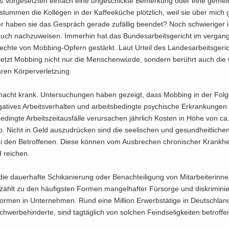
Vor­ge­setz­ten ein­fach eine un­ge­schick­te Be­mer­kung oder eine ge­mei­ne
tum­men die Kol­le­gen in der Kaf­fee­kü­che plötz­lich, weil sie über mich g
haben sie das Ge­spräch ge­ra­de zu­fäl­lig be­en­det? Noch schwie­ri­ger i
ch nach­zu­wei­sen. Im­mer­hin hat das Bun­des­ar­beits­ge­richt im ver­gan­
ch­te von Mobbing-​Opfern ge­stärkt. Laut Ur­teil des Lan­des­ar­beits­ge­ri
r­letzt Mob­bing nicht nur die Men­schen­wür­de, son­dern be­rührt auch die
­ren Kör­per­ver­let­zung.
acht krank. Un­ter­su­chun­gen haben ge­zeigt, dass Mob­bing in der Folg
ga­ti­ves Ar­beits­ver­hal­ten und ar­beits­be­ding­te psy­chi­sche Er­kran­kun­ge
ding­te Ar­beits­zeit­aus­fäl­le ver­ur­sa­chen jähr­lich Kos­ten in Höhe von ca. 
. Nicht in Geld aus­zu­drü­cken sind die see­li­schen und ge­sund­heit­li­che
 den Be­trof­fe­nen. Diese kön­nen vom Aus­bre­chen chro­ni­scher Krank­hei
 rei­chen.
ie dau­er­haf­te Schi­ka­nie­rung oder Be­nach­tei­li­gung von Mit­ar­bei­te­rin­
, zählt zu den häu­figs­ten For­men man­gel­haf­ter Für­sor­ge und dis­kri­mi­nie
r­men in Un­ter­neh­men. Rund eine Mil­li­on Er­werbs­tä­ti­ge in Deutsch­land
hwer­be­hin­der­te, sind tag­täg­lich von sol­chen Feind­se­lig­kei­ten be­trof­fe