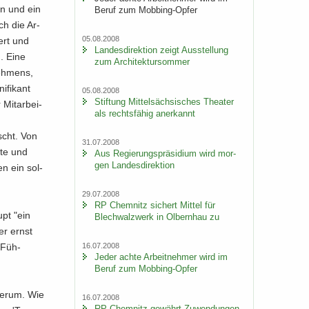
ten und ein
Beruf zum Mobbing-​Opfer
ch die Ar­
05.08.2008
iert und
Lan­des­di­rek­ti­on zeigt Aus­stel­lung
n. Eine
zum Ar­chi­tek­tur­som­mer
neh­mens,
i­fi­kant
05.08.2008
Stif­tung Mit­tel­säch­si­sches Thea­ter
Mit­ar­bei­
als rechts­fä­hig an­er­kannt
nscht. Von
31.07.2008
f­te und
Aus Re­gie­rungs­prä­si­di­um wird mor­
gen Lan­des­di­rek­ti­on
en ein sol­
29.07.2008
RP Chem­nitz si­chert Mit­tel für
upt "ein
Blech­walz­werk in Ol­bern­hau zu
er ernst
. Füh­
16.07.2008
Jeder achte Ar­beit­neh­mer wird im
Beruf zum Mobbing-​Opfer
 herum. Wie
16.07.2008
RP Chem­nitz ge­währt Zu­wen­dun­gen