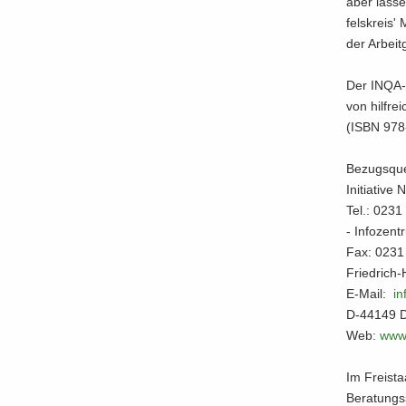
aber las­se
fels­kreis'
der Ar­beit
Der INQA-​R
von hilf­re
(ISBN 978-
Be­zugs­que
In­itia­ti­v
Tel.: 023
- In­fo­zen­
Fax: 0231
Friedrich
E-​Mail:
in
D-44149 
Web:
www.
Im Frei­sta
Be­ra­tungs­