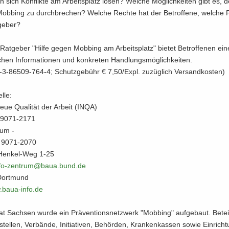
n sich Kon­flik­te am Ar­beits­platz lösen? Wel­che Mög­lich­kei­ten gibt es, 
 Mob­bing zu durch­bre­chen? Wel­che Rech­te hat der Be­trof­fe­ne, wel­che P
­ge­ber?
atgeber "Hilfe gegen Mob­bing am Ar­beits­platz" bie­tet Be­trof­fe­nen ein
i­chen In­for­ma­tio­nen und kon­kre­ten Hand­lungs­mög­lich­kei­ten.
3-86509-764-4; Schutz­ge­bühr € 7,50/Expl. zu­züg­lich Ver­sand­kos­ten)
l­le:
e Neue Qua­li­tät der Ar­beit (INQA)
1 9071-2171
trum -
 9071-2070
-​Henkel-Weg 1-25
fo-​​zentrum@baua.​bund.​de
Dort­mund
​baua-​​info.​de
at Sach­sen wurde ein Prä­ven­ti­ons­netz­werk "Mob­bing" auf­ge­baut. Be­tei­
stel­len, Ver­bän­de, In­itia­ti­ven, Be­hör­den, Kran­ken­kas­sen sowie Ein­rich­