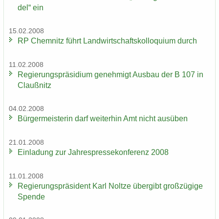
del“ ein
15.02.2008
RP Chem­nitz führt Land­wirt­schafts­kol­lo­qui­um durch
11.02.2008
Re­gie­rungs­prä­si­di­um ge­neh­migt Aus­bau der B 107 in
Clau­ß­nitz
04.02.2008
Bür­ger­meis­te­rin darf wei­ter­hin Amt nicht aus­üben
21.01.2008
Ein­la­dung zur Jah­res­pres­se­kon­fe­renz 2008
11.01.2008
Re­gie­rungs­prä­si­dent Karl Nolt­ze über­gibt groß­zü­gi­ge
Spen­de