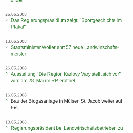
bil­det
25.06.2008
Das Re­gie­rungs­prä­si­di­um zeigt: "Sport­ge­schich­te im
Pla­kat"
13.06.2008
Staats­mi­nis­ter Wöl­ler ehrt 57 neue Land­wirt­schafts­
meis­ter
26.05.2008
Aus­stel­lung "Die Re­gi­on Kar­lo­vy Vary stellt sich vor"
wird am 28. Mai im RP er­öff­net
16.05.2008
Bau der Bio­gas­an­la­ge in Mül­sen St. Jacob wei­ter auf
Eis
13.05.2008
Re­gie­rungs­prä­si­dent bei Land­wirt­schafts­be­trie­ben zu