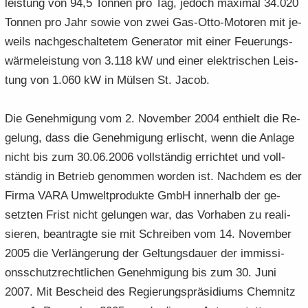
leis­tung von 94,5 Ton­nen pro Tag, je­doch ma­xi­mal 34.020
Ton­nen pro Jahr sowie von zwei Gas-​Otto-Motoren mit je­
weils nach­ge­schal­te­tem Ge­ne­ra­tor mit einer Feue­rungs­
wär­me­leis­tung von 3.118 kW und einer elek­tri­schen Leis­
tung von 1.060 kW in Mül­sen St. Jacob.
Die Ge­neh­mi­gung vom 2. No­vem­ber 2004 ent­hielt die Re­
ge­lung, dass die Ge­neh­mi­gung er­lischt, wenn die An­la­ge
nicht bis zum 30.06.2006 voll­stän­dig er­rich­tet und voll­
stän­dig in Be­trieb ge­nom­men wor­den ist. Nach­dem es der
Firma VARA Um­welt­pro­duk­te GmbH in­ner­halb der ge­
setz­ten Frist nicht ge­lun­gen war, das Vor­ha­ben zu rea­li­
sie­ren, be­an­trag­te sie mit Schrei­ben vom 14. No­vem­ber
2005 die Ver­län­ge­rung der Gel­tungs­dau­er der im­mis­si­
ons­schutz­recht­li­chen Ge­neh­mi­gung bis zum 30. Juni
2007. Mit Be­scheid des Re­gie­rungs­prä­si­di­ums Chem­nitz