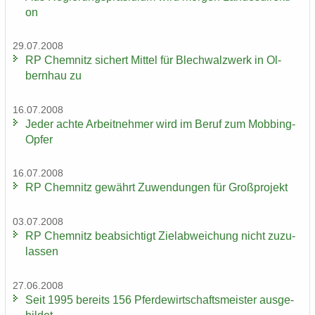
on
29.07.2008
RP Chem­nitz si­chert Mit­tel für Blech­walz­werk in Ol­
bern­hau zu
16.07.2008
Jeder achte Ar­beit­neh­mer wird im Beruf zum Mobbing-​
Opfer
16.07.2008
RP Chem­nitz ge­währt Zu­wen­dun­gen für Groß­pro­jekt
03.07.2008
RP Chem­nitz be­ab­sich­tigt Ziel­ab­wei­chung nicht zu­zu­
las­sen
27.06.2008
Seit 1995 be­reits 156 Pfer­de­wirt­schafts­meis­ter aus­ge­