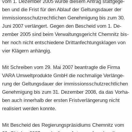
vom 1. De­zem­ber 2005 wurde die­sem An­trag statt­ge­ge­
ben und die Frist für den Ab­lauf der Gel­tungs­dau­er der
im­mis­si­ons­schutz­recht­li­chen Ge­neh­mi­gung bis zum 30.
Juni 2007 ver­län­gert. Gegen den Be­scheid vom 1. De­
zem­ber 2005 sind beim Ver­wal­tungs­ge­richt Chem­nitz bis­
her noch nicht ent­schie­de­ne Dritt­an­fech­tungs­kla­gen von
vier Klä­gern an­hän­gig.
Mit Schrei­ben vom 29. Mai 2007 be­an­trag­te die Firma
VARA Um­welt­pro­duk­te GmbH die noch­ma­li­ge Ver­län­ge­
rung der Gel­tungs­dau­er der im­mis­si­ons­schutz­recht­li­chen
Ge­neh­mi­gung bis zum 31. De­zem­ber 2008, da das Vor­ha­
ben auch in­ner­halb der ers­ten Frist­ver­län­ge­rung nicht
rea­li­siert wer­den konn­te.
Mit Be­scheid des Re­gie­rungs­prä­si­di­ums Chem­nitz vom