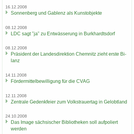
16.12.2008
Son­nen­berg und Gab­lenz als Kunst­ob­jek­te
08.12.2008
LDC sagt "ja" zu Ent­wäs­se­rung in Burk­hardts­dorf
08.12.2008
Prä­si­dent der Lan­des­di­rek­ti­on Chem­nitz zieht erste Bi­
lanz
14.11.2008
För­der­mit­tel­be­wil­li­gung für die CVAG
12.11.2008
Zen­tra­le Ge­denk­fei­er zum Volks­trau­er­tag in Ge­lobt­land
24.10.2008
Das Image säch­si­scher Bi­blio­the­ken soll auf­po­liert
wer­den