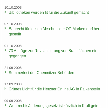
10.10.2008
Bi­blio­the­ken wer­den fit für die Zu­kunft ge­macht
07.10.2008
Bau­recht für letz­ten Ab­schnitt der OD Mar­kers­dorf her­
ge­stellt
01.10.2008
73 An­trä­ge zur Re­vi­ta­li­sie­rung von Brach­flä­chen ein­
ge­gan­gen
21.09.2008
Som­mer­fest der Chem­nit­zer Be­hör­den
17.09.2008
Grü­nes Licht für die Hetz­ner On­line AG in Fal­ken­stein
09.09.2008
Wehr­rechts­än­de­rungs­ge­setz ist kürz­lich in Kraft ge­tre­