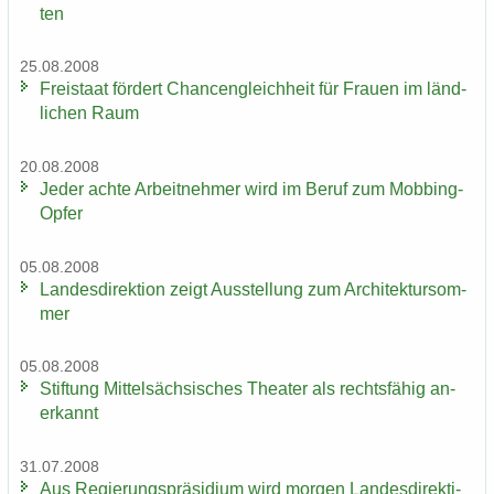
ten
25.08.2008
Frei­staat för­dert Chan­cen­gleich­heit für Frau­en im länd­
li­chen Raum
20.08.2008
Jeder achte Ar­beit­neh­mer wird im Beruf zum Mobbing-​
Opfer
05.08.2008
Lan­des­di­rek­ti­on zeigt Aus­stel­lung zum Ar­chi­tek­tur­som­
mer
05.08.2008
Stif­tung Mit­tel­säch­si­sches Thea­ter als rechts­fä­hig an­
er­kannt
31.07.2008
Aus Re­gie­rungs­prä­si­di­um wird mor­gen Lan­des­di­rek­ti­