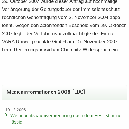
29. Ok­to­ber 2007 wurde die­ser An­trag auf noch­ma­li­ge
Ver­län­ge­rung der Gel­tungs­dau­er der im­mis­si­ons­schutz­
recht­li­chen Ge­neh­mi­gung vom 2. No­vem­ber 2004 ab­ge­
lehnt. Gegen den ab­leh­nen­den Be­scheid vom 29. Ok­to­ber
2007 legte der Ver­fah­rens­be­voll­mäch­tig­te der Firma
VARA Um­welt­pro­duk­te GmbH am 15. No­vem­ber 2007
beim Re­gie­rungs­prä­si­di­um Chem­nitz Wi­der­spruch ein.
Me­di­en­in­for­ma­tio­nen 2008 [LDC]
19.12.2008
Weih­nachts­baum­ver­bren­nung nach dem Fest ist un­zu­
läs­sig