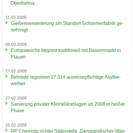
Oberfrohna
11.03.2008
Gie­ße­rei­er­wei­te­rung am Stand­ort Schön­herr­fa­brik ge­
neh­migt
06.03.2008
Eu­ro­pa­wo­che be­ginnt tra­di­tio­nell mit Bau­ern­markt in
Plau­en
27.02.2008
Be­hör­de re­gis­triert 27.314 aus­rei­se­pflich­ti­ge Asyl­be­
wer­ber
27.02.2008
Sa­nie­rung pri­va­ter Klein­klär­an­la­gen ab 2008 in hei­ßer
Phase
25.02.2008
RP Chem­nitz rich­tet Stabs­stel­le „De­mo­gra­fi­scher Wan­