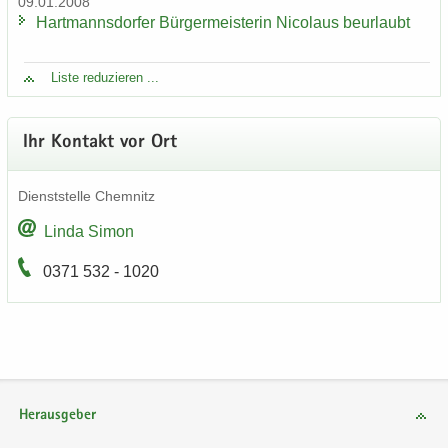
09.01.2008
Hart­manns­dor­fer Bür­ger­meis­te­rin Ni­co­laus be­ur­laubt
Liste re­du­zie­ren ...
Ihr Kon­takt vor Ort
Dienst­stel­le Chem­nitz
Linda Simon
0371 532 - 1020
Herausgeber