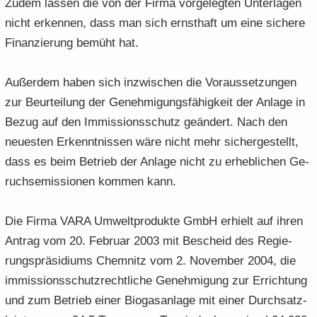
Zudem las­sen die von der Firma vor­ge­leg­ten Un­ter­la­gen
nicht er­ken­nen, dass man sich ernst­haft um eine si­che­re
Fi­nan­zie­rung be­müht hat.
Au­ßer­dem haben sich in­zwi­schen die Vor­aus­set­zun­gen
zur Be­ur­tei­lung der Ge­neh­mi­gungs­fä­hig­keit der An­la­ge in
Bezug auf den Im­mis­si­ons­schutz ge­än­dert. Nach den
neu­es­ten Er­kennt­nis­sen wäre nicht mehr si­cher­ge­stellt,
dass es beim Be­trieb der An­la­ge nicht zu er­heb­li­chen Ge­
ruchs­emis­sio­nen kom­men kann.
Die Firma VARA Um­welt­pro­duk­te GmbH er­hielt auf ihren
An­trag vom 20. Fe­bru­ar 2003 mit Be­scheid des Re­gie­
rungs­prä­si­di­ums Chem­nitz vom 2. No­vem­ber 2004, die
im­mis­si­ons­schutz­recht­li­che Ge­neh­mi­gung zur Er­rich­tung
und zum Be­trieb einer Bio­gas­an­la­ge mit einer Durch­satz­