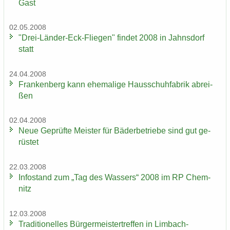
Gast
02.05.2008
"Drei-​Länder-Eck-Fliegen" fin­det 2008 in Jahns­dorf
statt
24.04.2008
Fran­ken­berg kann ehe­ma­li­ge Haus­schuh­fa­brik ab­rei­
ßen
02.04.2008
Neue Ge­prüf­te Meis­ter für Bä­der­be­trie­be sind gut ge­
rüs­tet
22.03.2008
In­fo­stand zum „Tag des Was­sers“ 2008 im RP Chem­
nitz
12.03.2008
Tra­di­tio­nel­les Bür­ger­meis­ter­tref­fen in Limbach-​