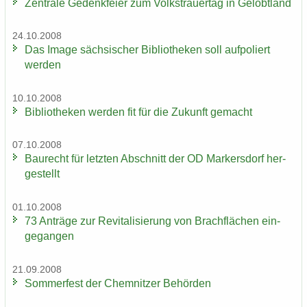
Zen­tra­le Ge­denk­fei­er zum Volks­trau­er­tag in Ge­lobt­land
24.10.2008
Das Image säch­si­scher Bi­blio­the­ken soll auf­po­liert
wer­den
10.10.2008
Bi­blio­the­ken wer­den fit für die Zu­kunft ge­macht
07.10.2008
Bau­recht für letz­ten Ab­schnitt der OD Mar­kers­dorf her­
ge­stellt
01.10.2008
73 An­trä­ge zur Re­vi­ta­li­sie­rung von Brach­flä­chen ein­
ge­gan­gen
21.09.2008
Som­mer­fest der Chem­nit­zer Be­hör­den