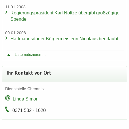
11.01.2008
Re­gie­rungs­prä­si­dent Karl Nolt­ze über­gibt groß­zü­gi­ge
Spen­de
09.01.2008
Hart­manns­dor­fer Bür­ger­meis­te­rin Ni­co­laus be­ur­laubt
Liste re­du­zie­ren ...
Ihr Kon­takt vor Ort
Dienst­stel­le Chem­nitz
Linda Simon
0371 532 - 1020