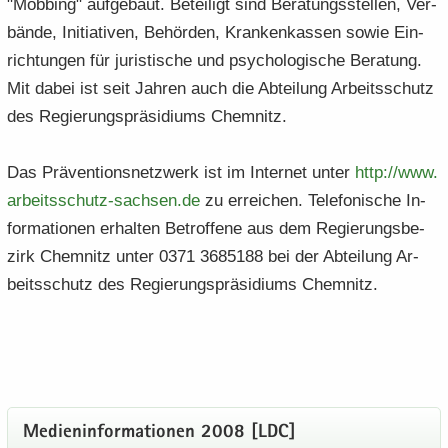
"Mob­bing" auf­ge­baut. Be­tei­ligt sind Be­ra­tungs­stel­len, Ver­
bän­de, In­itia­ti­ven, Be­hör­den, Kran­ken­kas­sen sowie Ein­
rich­tun­gen für ju­ris­ti­sche und psy­cho­lo­gi­sche Be­ra­tung.
Mit dabei ist seit Jah­ren auch die Ab­tei­lung Ar­beits­schutz
des Re­gie­rungs­prä­si­di­ums Chem­nitz.
Das Prä­ven­ti­ons­netz­werk ist im In­ter­net unter
http:/​/​www.​
arbeitsschutz-​​sachsen.​de
zu er­rei­chen. Te­le­fo­ni­sche In­
for­ma­tio­nen er­hal­ten Be­trof­fe­ne aus dem Re­gie­rungs­be­
zirk Chem­nitz unter 0371 3685188 bei der Ab­tei­lung Ar­
beits­schutz des Re­gie­rungs­prä­si­di­ums Chem­nitz.
Me­di­en­in­for­ma­tio­nen 2008 [LDC]