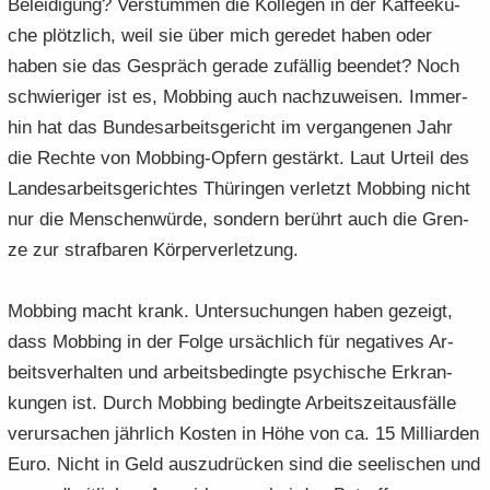
Be­lei­di­gung? Ver­stum­men die Kol­le­gen in der Kaf­fee­kü­
che plötz­lich, weil sie über mich ge­re­det haben oder
haben sie das Ge­spräch ge­ra­de zu­fäl­lig be­en­det? Noch
schwie­ri­ger ist es, Mob­bing auch nach­zu­wei­sen. Im­mer­
hin hat das Bun­des­ar­beits­ge­richt im ver­gan­ge­nen Jahr
die Rech­te von Mobbing-​Opfern ge­stärkt. Laut Ur­teil des
Lan­des­ar­beits­ge­rich­tes Thü­rin­gen ver­letzt Mob­bing nicht
nur die Men­schen­wür­de, son­dern be­rührt auch die Gren­
ze zur straf­ba­ren Kör­per­ver­let­zung.
Mob­bing macht krank. Un­ter­su­chun­gen haben ge­zeigt,
dass Mob­bing in der Folge ur­säch­lich für ne­ga­ti­ves Ar­
beits­ver­hal­ten und ar­beits­be­ding­te psy­chi­sche Er­kran­
kun­gen ist. Durch Mob­bing be­ding­te Ar­beits­zeit­aus­fäl­le
ver­ur­sa­chen jähr­lich Kos­ten in Höhe von ca. 15 Mil­li­ar­den
Euro. Nicht in Geld aus­zu­drü­cken sind die see­li­schen und