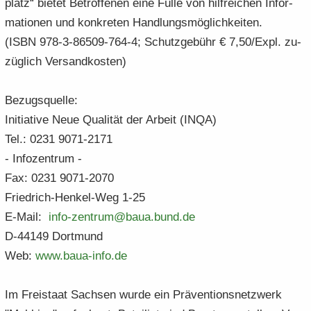
platz“ bie­tet Be­trof­fe­nen eine Fülle von hilf­rei­chen In­for­
ma­tio­nen und kon­kre­ten Hand­lungs­mög­lich­kei­ten.
(ISBN 978-3-86509-764-4; Schutz­ge­bühr € 7,50/Expl. zu­
züg­lich Ver­sand­kos­ten)
Be­zugs­quel­le:
In­itia­ti­ve Neue Qua­li­tät der Ar­beit (INQA)
Tel.: 0231 9071-2171
- In­fo­zen­trum -
Fax: 0231 9071-2070
Friedrich-​Henkel-Weg 1-25
E-​Mail:
info-​​zentrum@baua.​bund.​de
D-44149 Dort­mund
Web:
www.​baua-​​info.​de
Im Frei­staat Sach­sen wurde ein Prä­ven­ti­ons­netz­werk