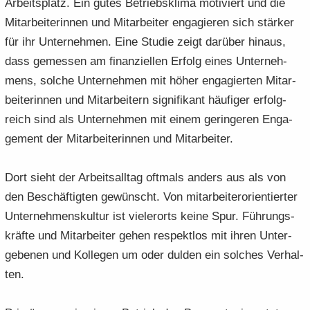
Ar­beits­platz. Ein gutes Be­triebs­kli­ma mo­ti­viert und die
Mit­ar­bei­te­rin­nen und Mit­ar­bei­ter en­ga­gie­ren sich stär­ker
für ihr Un­ter­neh­men. Eine Stu­die zeigt dar­über hin­aus,
dass ge­mes­sen am fi­nan­zi­el­len Er­folg eines Un­ter­neh­
mens, sol­che Un­ter­neh­men mit höher en­ga­gier­ten Mit­ar­
bei­te­rin­nen und Mit­ar­bei­tern si­gni­fi­kant häu­fi­ger er­folg­
reich sind als Un­ter­neh­men mit einem ge­rin­ge­ren En­ga­
ge­ment der Mit­ar­bei­te­rin­nen und Mit­ar­bei­ter.
Dort sieht der Ar­beits­all­tag oft­mals an­ders aus als von
den Be­schäf­tig­ten ge­wünscht. Von mit­ar­bei­ter­ori­en­tier­ter
Un­ter­neh­mens­kul­tur ist vie­ler­orts keine Spur. Füh­rungs­
kräf­te und Mit­ar­bei­ter gehen re­spekt­los mit ihren Un­ter­
ge­be­nen und Kol­le­gen um oder dul­den ein sol­ches Ver­hal­
ten.