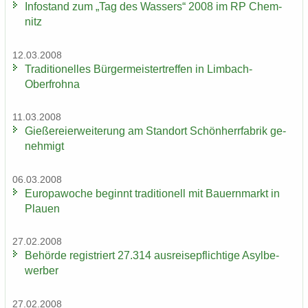
In­fo­stand zum „Tag des Was­sers“ 2008 im RP Chem­
nitz
12.03.2008
Tra­di­tio­nel­les Bür­ger­meis­ter­tref­fen in Limbach-​
Oberfrohna
11.03.2008
Gie­ße­rei­er­wei­te­rung am Stand­ort Schön­herr­fa­brik ge­
neh­migt
06.03.2008
Eu­ro­pa­wo­che be­ginnt tra­di­tio­nell mit Bau­ern­markt in
Plau­en
27.02.2008
Be­hör­de re­gis­triert 27.314 aus­rei­se­pflich­ti­ge Asyl­be­
wer­ber
27.02.2008