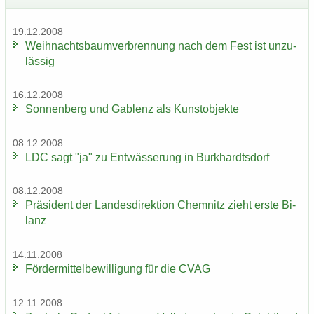
19.12.2008
Weih­nachts­baum­ver­bren­nung nach dem Fest ist un­zu­
läs­sig
16.12.2008
Son­nen­berg und Gab­lenz als Kunst­ob­jek­te
08.12.2008
LDC sagt "ja" zu Ent­wäs­se­rung in Burk­hardts­dorf
08.12.2008
Prä­si­dent der Lan­des­di­rek­ti­on Chem­nitz zieht erste Bi­
lanz
14.11.2008
För­der­mit­tel­be­wil­li­gung für die CVAG
12.11.2008