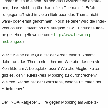
Pri­mär muss in einem Be­trieb das Be­wusst­sein ent­ste­
hen, dass Mob­bing über­haupt "ein Thema ist". Er­fah­
rungs­ge­mäß wird in vie­len Be­trie­ben das Thema nicht
wahr- oder ernst ge­nom­men. Noch sel­te­ner wird die In­ter­
ven­ti­on und Prä­ven­ti­on als Auf­ga­be bzw. Füh­rungs­auf­ga­
be ge­se­hen. (Hin­wei­se unter
http:/​/​www.​beratung-​​
mobbing.​de
)
Wer für eine neue Qua­li­tät der Ar­beit ein­tritt, kommt
daher um das Thema nicht herum. Wie aber las­sen sich
Kon­flik­te am Ar­beits­platz lösen? Wel­che Mög­lich­kei­ten
gibt es, den 'Teu­fels­kreis' Mob­bing zu durch­bre­chen?
Wel­che Rech­te hat der Be­trof­fe­ne, wel­che Pflich­ten der
Ar­beit­ge­ber?
Der INQA-​Ratgeber „Hilfe gegen Mob­bing am Ar­beits­