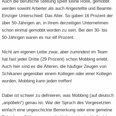
Auch die be­ruf­li­che Stel­lung spielt keine Rolle, ge­mobbt
wer­den so­wohl Ar­bei­ter als auch An­ge­stell­te und Be­am­te.
Ein­zi­ger Un­ter­schied: Das Alter. So gaben 16 Pro­zent der
über 50-​Jährigen an, in ihrem der­zei­ti­gen Un­ter­neh­men
schon ein­mal ge­mobbt wor­den zu sein. Bei den 30- bis
50-​Jährigen waren es nur elf Pro­zent.
Nicht am ei­ge­nen Leibe zwar, aber zu­min­dest im Team
hat fast jeder Drit­te (29 Pro­zent) schon Mob­bing er­lebt.
Auch hier sind es die Äl­te­ren, die häu­fi­ger Zeu­gen von
Schi­ka­nen ge­gen­über einem Kol­le­gen oder einer Kol­le­gin
wur­den. Mob­bing kann jeden tref­fen!
Dabei ist schwer zu de­fi­nie­ren, was Mob­bing (auf deutsch
„an­pö­beln“) genau ist. War der Spruch des Vor­ge­setz­ten
ein­fach eine un­ge­schick­te Be­mer­kung oder eine ge­mei­ne