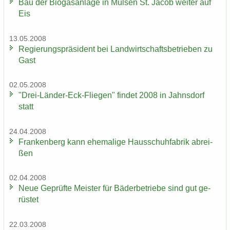
Bau der Bio­gas­an­la­ge in Mül­sen St. Jacob wei­ter auf
Eis
13.05.2008
Re­gie­rungs­prä­si­dent bei Land­wirt­schafts­be­trie­ben zu
Gast
02.05.2008
"Drei-​Länder-Eck-Fliegen" fin­det 2008 in Jahns­dorf
statt
24.04.2008
Fran­ken­berg kann ehe­ma­li­ge Haus­schuh­fa­brik ab­rei­
ßen
02.04.2008
Neue Ge­prüf­te Meis­ter für Bä­der­be­trie­be sind gut ge­
rüs­tet
22.03.2008