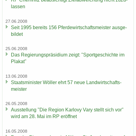
las­sen
27.06.2008
Seit 1995 be­reits 156 Pfer­de­wirt­schafts­meis­ter aus­ge­
bil­det
25.06.2008
Das Re­gie­rungs­prä­si­di­um zeigt: "Sport­ge­schich­te im
Pla­kat"
13.06.2008
Staats­mi­nis­ter Wöl­ler ehrt 57 neue Land­wirt­schafts­
meis­ter
26.05.2008
Aus­stel­lung "Die Re­gi­on Kar­lo­vy Vary stellt sich vor"
wird am 28. Mai im RP er­öff­net
16.05.2008