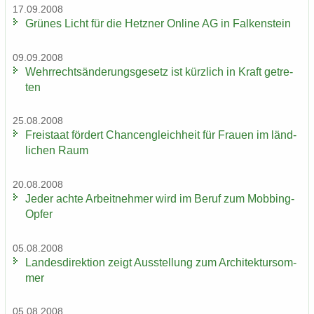
17.09.2008
Grü­nes Licht für die Hetz­ner On­line AG in Fal­ken­stein
09.09.2008
Wehr­rechts­än­de­rungs­ge­setz ist kürz­lich in Kraft ge­tre­
ten
25.08.2008
Frei­staat för­dert Chan­cen­gleich­heit für Frau­en im länd­
li­chen Raum
20.08.2008
Jeder achte Ar­beit­neh­mer wird im Beruf zum Mobbing-​
Opfer
05.08.2008
Lan­des­di­rek­ti­on zeigt Aus­stel­lung zum Ar­chi­tek­tur­som­
mer
05.08.2008