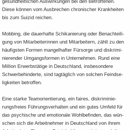
ge­sund­heit­li­chen Aus­wir­kun­gen bei den Be­trof­fe­nen.
Diese kön­nen vom Aus­bre­chen chro­ni­scher Krank­hei­ten
bis zum Sui­zid rei­chen.
Mob­bing, die dau­er­haf­te Schi­ka­nie­rung oder Be­nach­tei­li­
gung von Mit­ar­bei­te­rin­nen und Mit­ar­bei­tern, zählt zu den
häu­figs­ten For­men man­gel­haf­ter Für­sor­ge und dis­kri­mi­
nie­ren­der Um­gangs­for­men in Un­ter­neh­men. Rund eine
Mil­li­on Er­werbs­tä­ti­ge in Deutsch­land, ins­be­son­de­re
Schwer­be­hin­der­te, sind tag­täg­lich von sol­chen Feind­se­
lig­kei­ten be­trof­fen.
Eine star­ke Team­ori­en­tie­rung, ein fai­res, dis­kri­mi­nie­
rungs­frei­es Füh­rungs­ver­hal­ten und ein gutes Um­feld für
das psy­chi­sche und emo­tio­na­le Wohl­be­fin­den, das wün­
schen sich die Ar­beit­neh­mer in Deutsch­land von ihrem