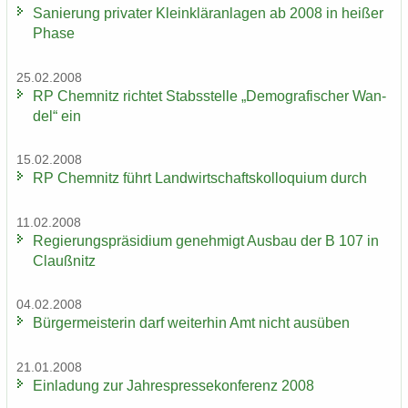
Sa­nie­rung pri­va­ter Klein­klär­an­la­gen ab 2008 in hei­ßer
Phase
25.02.2008
RP Chem­nitz rich­tet Stabs­stel­le „De­mo­gra­fi­scher Wan­
del“ ein
15.02.2008
RP Chem­nitz führt Land­wirt­schafts­kol­lo­qui­um durch
11.02.2008
Re­gie­rungs­prä­si­di­um ge­neh­migt Aus­bau der B 107 in
Clau­ß­nitz
04.02.2008
Bür­ger­meis­te­rin darf wei­ter­hin Amt nicht aus­üben
21.01.2008
Ein­la­dung zur Jah­res­pres­se­kon­fe­renz 2008