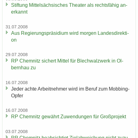
Stif­tung Mit­tel­säch­si­sches Thea­ter als rechts­fä­hig an­
er­kannt
31.07.2008
Aus Re­gie­rungs­prä­si­di­um wird mor­gen Lan­des­di­rek­ti­
on
29.07.2008
RP Chem­nitz si­chert Mit­tel für Blech­walz­werk in Ol­
bern­hau zu
16.07.2008
Jeder achte Ar­beit­neh­mer wird im Beruf zum Mobbing-​
Opfer
16.07.2008
RP Chem­nitz ge­währt Zu­wen­dun­gen für Groß­pro­jekt
03.07.2008
RP Chem­nitz be­ab­sich­tigt Ziel­ab­wei­chung nicht zu­zu­