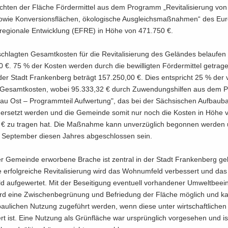
ch­ten der Flä­che För­der­mit­tel aus dem Pro­gramm „Re­vi­ta­li­sie­rung von I
wie Kon­ver­si­ons­flä­chen, öko­lo­gi­sche Aus­gleichs­maß­nah­men“ des Eu­r
re­gio­na­le Ent­wick­lung (EFRE) in Höhe von 471.750 €.
schlag­ten Ge­samt­kos­ten für die Re­vi­ta­li­sie­rung des Ge­län­des be­lau­fen
€. 75 % der Kos­ten wer­den durch die be­wil­lig­ten För­der­mit­tel ge­tra­g
 der Stadt Fran­ken­berg be­trägt 157.250,00 €. Dies ent­spricht 25 % der 
 Ge­samt­kos­ten, wobei 95.333,32 € durch Zu­wen­dungs­hil­fen aus dem
bau Ost – Pro­gramm­teil Auf­wer­tung", das bei der Säch­si­schen Auf­bau­b
st, er­setzt wer­den und die Ge­mein­de somit nur noch die Kos­ten in Höhe 
€ zu tra­gen hat. Die Maß­nah­me kann un­ver­züg­lich be­gon­nen wer­de
Sep­tem­ber die­sen Jah­res ab­ge­schlos­sen sein.
 Ge­mein­de er­wor­be­ne Bra­che ist zen­tral in der Stadt Fran­ken­berg ge­
er­folg­rei­che Re­vi­ta­li­sie­rung wird das Wohn­um­feld ver­bes­sert und das 
d auf­ge­wer­tet. Mit der Be­sei­ti­gung even­tu­ell vor­han­de­ner Um­welt­be­ein­
rd eine Zwi­schen­be­grü­nung und Be­frie­dung der Flä­che mög­lich und k
bau­li­chen Nut­zung zu­ge­führt wer­den, wenn diese unter wirt­schaft­li­che
rt ist. Eine Nut­zung als Grün­flä­che war ur­sprüng­lich vor­ge­se­hen und i