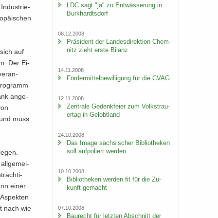
LDC sagt "ja" zu Ent­wäs­se­rung in
n­dus­trie­
Burk­hardts­dorf
o­päi­schen
08.12.2008
Prä­si­dent der Lan­des­di­rek­ti­on Chem­
nitz zieht erste Bi­lanz
 sich auf
en. Der Ei­
14.11.2008
ver­an­
För­der­mit­tel­be­wil­li­gung für die CVAG
 Pro­gramm
ank an­ge­
12.11.2008
Zen­tra­le Ge­denk­fei­er zum Volks­trau­
von
er­tag in Ge­lobt­land
n und muss
24.10.2008
Das Image säch­si­scher Bi­blio­the­ken
soll auf­po­liert wer­den
le­gen.
all­ge­mei­
10.10.2008
träch­ti­
Bi­blio­the­ken wer­den fit für die Zu­
ann einer
kunft ge­macht
n Aspek­ten
st nach wie
07.10.2008
Bau­recht für letz­ten Ab­schnitt der