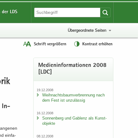
 der LDS
Übergeordnete Seiten
Schrift vergrößern
Kontrast erhöhen
Me­di­en­in­for­ma­tio­nen 2008
[LDC]
rik
19.12.2008
Weih­nachts­baum­ver­bren­nung nach
dem Fest ist un­zu­läs­sig
r In­
16.12.2008
Son­nen­berg und Gab­lenz als Kunst­
ob­jek­te
gan­ge­nen
nd ein­fa­
08.12.2008