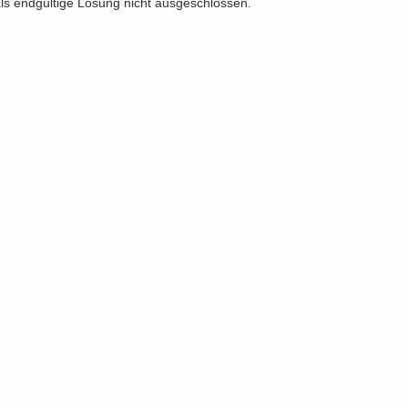
s end­gül­ti­ge Lö­sung nicht aus­ge­schlos­sen.