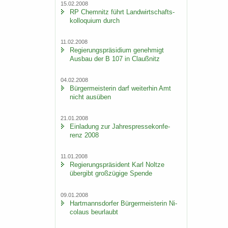
15.02.2008
RP Chem­nitz führt Land­wirt­schafts­
kol­lo­qui­um durch
11.02.2008
Re­gie­rungs­prä­si­di­um ge­neh­migt
Aus­bau der B 107 in Clau­ß­nitz
04.02.2008
Bür­ger­meis­te­rin darf wei­ter­hin Amt
nicht aus­üben
21.01.2008
Ein­la­dung zur Jah­res­pres­se­kon­fe­
renz 2008
11.01.2008
Re­gie­rungs­prä­si­dent Karl Nolt­ze
über­gibt groß­zü­gi­ge Spen­de
09.01.2008
Hart­manns­dor­fer Bür­ger­meis­te­rin Ni­
co­laus be­ur­laubt