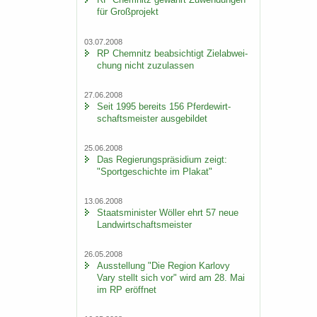
für Groß­pro­jekt
03.07.2008
RP Chem­nitz be­ab­sich­tigt Ziel­ab­wei­
chung nicht zu­zu­las­sen
27.06.2008
Seit 1995 be­reits 156 Pfer­de­wirt­
schafts­meis­ter aus­ge­bil­det
25.06.2008
Das Re­gie­rungs­prä­si­di­um zeigt:
"Sport­ge­schich­te im Pla­kat"
13.06.2008
Staats­mi­nis­ter Wöl­ler ehrt 57 neue
Land­wirt­schafts­meis­ter
26.05.2008
Aus­stel­lung "Die Re­gi­on Kar­lo­vy
Vary stellt sich vor" wird am 28. Mai
im RP er­öff­net