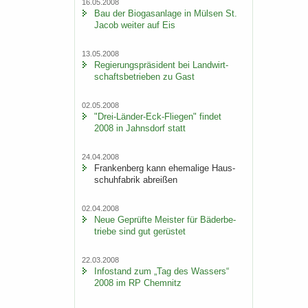
16.05.2008
Bau der Bio­gas­an­la­ge in Mül­sen St.
Jacob wei­ter auf Eis
13.05.2008
Re­gie­rungs­prä­si­dent bei Land­wirt­
schafts­be­trie­ben zu Gast
02.05.2008
"Drei-​Länder-Eck-Fliegen" fin­det
2008 in Jahns­dorf statt
24.04.2008
Fran­ken­berg kann ehe­ma­li­ge Haus­
schuh­fa­brik ab­rei­ßen
02.04.2008
Neue Ge­prüf­te Meis­ter für Bä­der­be­
trie­be sind gut ge­rüs­tet
22.03.2008
In­fo­stand zum „Tag des Was­sers“
2008 im RP Chem­nitz