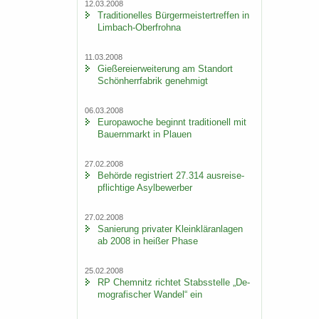
12.03.2008
Tra­di­tio­nel­les Bür­ger­meis­ter­tref­fen in
Limbach-​Oberfrohna
11.03.2008
Gie­ße­rei­er­wei­te­rung am Stand­ort
Schön­herr­fa­brik ge­neh­migt
06.03.2008
Eu­ro­pa­wo­che be­ginnt tra­di­tio­nell mit
Bau­ern­markt in Plau­en
27.02.2008
Be­hör­de re­gis­triert 27.314 aus­rei­se­
pflich­ti­ge Asyl­be­wer­ber
27.02.2008
Sa­nie­rung pri­va­ter Klein­klär­an­la­gen
ab 2008 in hei­ßer Phase
25.02.2008
RP Chem­nitz rich­tet Stabs­stel­le „De­
mo­gra­fi­scher Wan­del“ ein