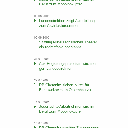
Beruf zum Mobbing-​Opfer
05.08.2008
Lan­des­di­rek­ti­on zeigt Aus­stel­lung
zum Ar­chi­tek­tur­som­mer
05.08.2008
Stif­tung Mit­tel­säch­si­sches Thea­ter
als rechts­fä­hig an­er­kannt
31.07.2008
Aus Re­gie­rungs­prä­si­di­um wird mor­
gen Lan­des­di­rek­ti­on
29.07.2008
RP Chem­nitz si­chert Mit­tel für
Blech­walz­werk in Ol­bern­hau zu
16.07.2008
Jeder achte Ar­beit­neh­mer wird im
Beruf zum Mobbing-​Opfer
16.07.2008
RP Chem­nitz ge­währt Zu­wen­dun­gen