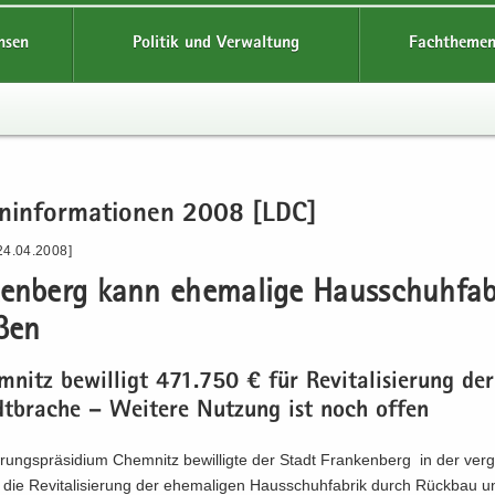
hsen
Politik und Verwaltung
Fachthemen
en­in­for­ma­tio­nen 2008 [LDC]
24.04.2008]
en­berg kann ehe­ma­li­ge Haus­schuh­fa­b
­ßen
nitz be­wil­ligt 471.750 € für Re­vi­ta­li­sie­rung de
dt­bra­che – Wei­te­re Nut­zung ist noch offen
rungs­prä­si­di­um Chem­nitz be­wil­lig­te der Stadt Fran­ken­berg in der ver­
ie Re­vi­ta­li­sie­rung der ehe­ma­li­gen Haus­schuh­fa­brik durch Rück­bau u