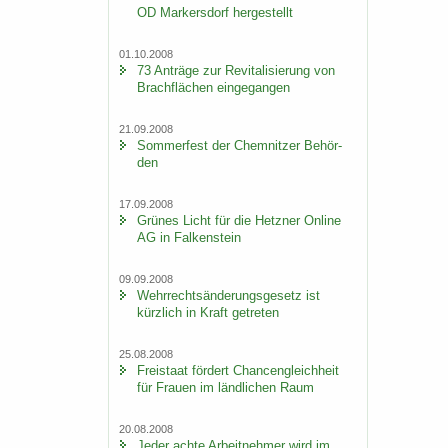
OD Mar­kers­dorf her­ge­stellt
01.10.2008
73 An­trä­ge zur Re­vi­ta­li­sie­rung von
Brach­flä­chen ein­ge­gan­gen
21.09.2008
Som­mer­fest der Chem­nit­zer Be­hör­
den
17.09.2008
Grü­nes Licht für die Hetz­ner On­line
AG in Fal­ken­stein
09.09.2008
Wehr­rechts­än­de­rungs­ge­setz ist
kürz­lich in Kraft ge­tre­ten
25.08.2008
Frei­staat för­dert Chan­cen­gleich­heit
für Frau­en im länd­li­chen Raum
20.08.2008
Jeder achte Ar­beit­neh­mer wird im