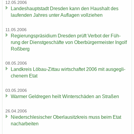
12.05.2006
Lan­des­haupt­stadt Dres­den kann den Haus­halt des
lau­fen­den Jah­res unter Auf­la­gen voll­zie­hen
11.05.2006
Re­gie­rungs­prä­si­di­um Dres­den prüft Ver­bot der Füh­
rung der Dienst­ge­schäf­te von Ober­bür­ger­meis­ter In­golf
Roß­berg
08.05.2006
Land­kreis Löbau-​Zittau wirt­schaf­tet 2006 mit aus­ge­gli­
che­nem Etat
03.05.2006
War­mer Geld­re­gen heilt Win­ter­schä­den an Stra­ßen
26.04.2006
Nie­der­schle­si­scher Ober­lau­sitz­kreis muss beim Etat
nach­ar­bei­ten