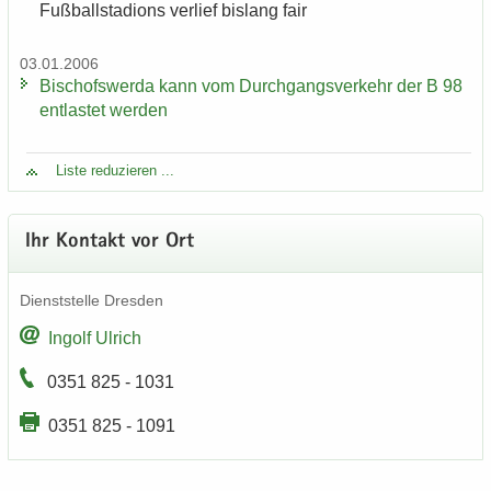
Fuß­ball­sta­di­ons ver­lief bis­lang fair
03.01.2006
Bi­schofs­wer­da kann vom Durch­gangs­ver­kehr der B 98
ent­las­tet wer­den
Liste re­du­zie­ren ...
Ihr Kon­takt vor Ort
Dienst­stel­le Dres­den
In­golf Ul­rich
0351 825 - 1031
0351 825 - 1091