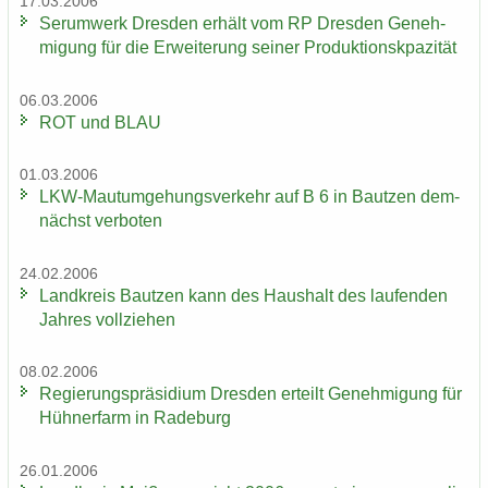
17.03.2006
Ser­um­werk Dres­den er­hält vom RP Dres­den Ge­neh­
mi­gung für die Er­wei­te­rung sei­ner Pro­duk­ti­onskpa­zi­tät
06.03.2006
ROT und BLAU
01.03.2006
LKW-​Mautumgehungsverkehr auf B 6 in Baut­zen dem­
nächst ver­bo­ten
24.02.2006
Land­kreis Baut­zen kann des Haus­halt des lau­fen­den
Jah­res voll­zie­hen
08.02.2006
Re­gie­rungs­prä­si­di­um Dres­den er­teilt Ge­neh­mi­gung für
Hüh­ner­farm in Ra­de­burg
26.01.2006