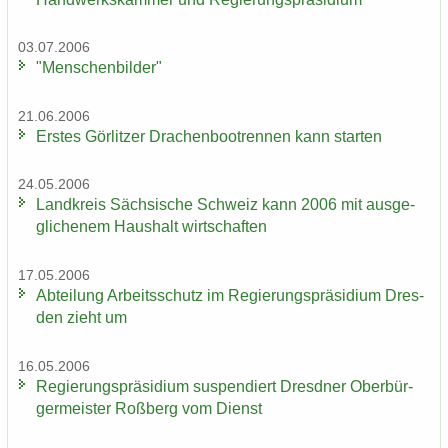
03.07.2006
"Men­schen­bil­der"
21.06.2006
Ers­tes Gör­lit­zer Dra­chen­boot­ren­nen kann star­ten
24.05.2006
Land­kreis Säch­si­sche Schweiz kann 2006 mit aus­ge­
gli­che­nem Haus­halt wirt­schaf­ten
17.05.2006
Ab­tei­lung Ar­beits­schutz im Re­gie­rungs­prä­si­di­um Dres­
den zieht um
16.05.2006
Re­gie­rungs­prä­si­di­um sus­pen­diert Dresd­ner Ober­bür­
ger­meis­ter Roß­berg vom Dienst