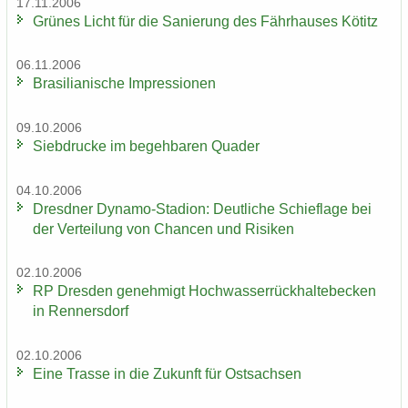
17.11.2006
Grü­nes Licht für die Sa­nie­rung des Fähr­hau­ses Kö­titz
06.11.2006
Bra­si­lia­ni­sche Im­pres­sio­nen
09.10.2006
Sieb­dru­cke im be­geh­ba­ren Qua­der
04.10.2006
Dresd­ner Dynamo-​Stadion: Deut­li­che Schief­la­ge bei
der Ver­tei­lung von Chan­cen und Ri­si­ken
02.10.2006
RP Dres­den ge­neh­migt Hoch­was­ser­rück­hal­te­be­cken
in Ren­ners­dorf
02.10.2006
Eine Tras­se in die Zu­kunft für Ost­sach­sen