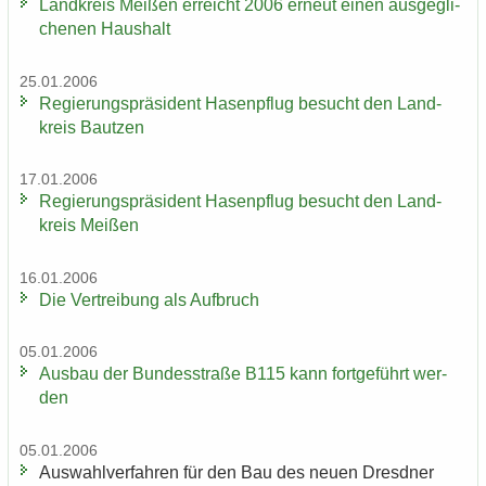
Land­kreis Mei­ßen er­reicht 2006 er­neut einen aus­ge­gli­
che­nen Haus­halt
25.01.2006
Re­gie­rungs­prä­si­dent Ha­sen­pflug be­sucht den Land­
kreis Baut­zen
17.01.2006
Re­gie­rungs­prä­si­dent Ha­sen­pflug be­sucht den Land­
kreis Mei­ßen
16.01.2006
Die Ver­trei­bung als Auf­bruch
05.01.2006
Aus­bau der Bun­des­stra­ße B115 kann fort­ge­führt wer­
den
05.01.2006
Aus­wahl­ver­fah­ren für den Bau des neuen Dresd­ner