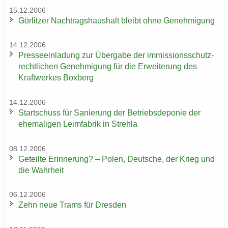
15.12.2006
Gör­lit­zer Nach­trags­haus­halt bleibt ohne Ge­neh­mi­gung
14.12.2006
Pres­se­ein­la­dung zur Über­ga­be der im­mis­si­ons­schutz­
recht­li­chen Ge­neh­mi­gung für die Er­wei­te­rung des
Kraft­wer­kes Box­berg
14.12.2006
Start­schuss für Sa­nie­rung der Be­triebs­de­po­nie der
ehe­ma­li­gen Leim­fa­brik in Streh­la
08.12.2006
Ge­teil­te Er­in­ne­rung? – Polen, Deut­sche, der Krieg und
die Wahr­heit
06.12.2006
Zehn neue Trams für Dres­den