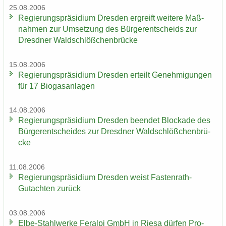
25.08.2006
Re­gie­rungs­prä­si­di­um Dres­den er­greift wei­te­re Maß­
nah­men zur Um­set­zung des Bür­ger­ent­scheids zur
Dresd­ner Wald­schlöß­chen­brü­cke
15.08.2006
Re­gie­rungs­prä­si­di­um Dres­den er­teilt Ge­neh­mi­gun­gen
für 17 Bio­gas­an­la­gen
14.08.2006
Re­gie­rungs­prä­si­di­um Dres­den be­en­det Blo­cka­de des
Bür­ger­ent­schei­des zur Dresd­ner Wald­schlöß­chen­brü­
cke
11.08.2006
Re­gie­rungs­prä­si­di­um Dres­den weist Fastenrath-​
Gutachten zu­rück
03.08.2006
Elbe-​Stahlwerke Fer­al­pi GmbH in Riesa dür­fen Pro­