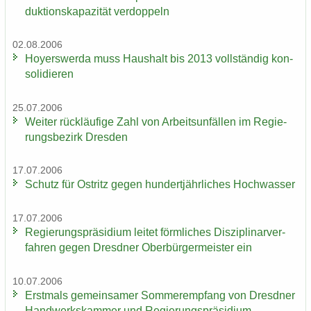
duk­ti­ons­ka­pa­zi­tät ver­dop­peln
02.08.2006
Ho­yers­wer­da muss Haus­halt bis 2013 voll­stän­dig kon­
so­li­die­ren
25.07.2006
Wei­ter rück­läu­fi­ge Zahl von Ar­beits­un­fäl­len im Re­gie­
rungs­be­zirk Dres­den
17.07.2006
Schutz für Ost­ritz gegen hun­dert­jähr­li­ches Hoch­was­ser
17.07.2006
Re­gie­rungs­prä­si­di­um lei­tet förm­li­ches Dis­zi­pli­nar­ver­
fah­ren gegen Dresd­ner Ober­bür­ger­meis­ter ein
10.07.2006
Erst­mals ge­mein­sa­mer Som­mer­emp­fang von Dresd­ner
Hand­werks­kam­mer und Re­gie­rungs­prä­si­di­um