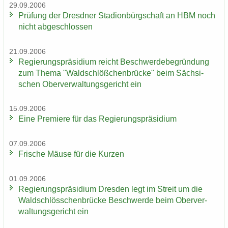
29.09.2006
Prü­fung der Dresd­ner Sta­di­on­bürg­schaft an HBM noch
nicht ab­ge­schlos­sen
21.09.2006
Re­gie­rungs­prä­si­di­um reicht Be­schwer­de­be­grün­dung
zum Thema "Wald­schlöß­chen­brü­cke" beim Säch­si­
schen Ober­ver­wal­tungs­ge­richt ein
15.09.2006
Eine Pre­mie­re für das Re­gie­rungs­prä­si­di­um
07.09.2006
Fri­sche Mäuse für die Kur­zen
01.09.2006
Re­gie­rungs­prä­si­di­um Dres­den legt im Streit um die
Wald­schlöss­chen­brü­cke Be­schwer­de beim Ober­ver­
wal­tungs­ge­richt ein