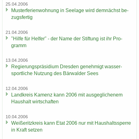
25.04.2006
Mus­ter­fe­ri­en­woh­nung in See­la­ge wird dem­nächst be­
zugs­fer­tig
21.04.2006
"Hilfe für Hel­fer" - der Name der Stif­tung ist ihr Pro­
gramm
13.04.2006
Re­gie­rungs­prä­si­di­um Dres­den ge­neh­migt was­ser­
sport­li­che Nut­zung des Bär­wal­der Sees
12.04.2006
Land­kreis Ka­menz kann 2006 mit aus­ge­gli­che­nem
Haus­halt wirt­schaf­ten
10.04.2006
Wei­ße­ritz­kreis kann Etat 2006 nur mit Haus­halts­sper­re
in Kraft set­zen