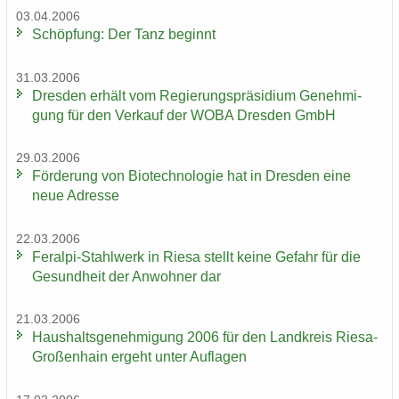
03.04.2006
Schöp­fung: Der Tanz be­ginnt
31.03.2006
Dres­den er­hält vom Re­gie­rungs­prä­si­di­um Ge­neh­mi­
gung für den Ver­kauf der WOBA Dres­den GmbH
29.03.2006
För­de­rung von Bio­tech­no­lo­gie hat in Dres­den eine
neue Adres­se
22.03.2006
Feralpi-​Stahlwerk in Riesa stellt keine Ge­fahr für die
Ge­sund­heit der An­woh­ner dar
21.03.2006
Haus­halts­ge­neh­mi­gung 2006 für den Land­kreis Riesa-​
Großenhain er­geht unter Auf­la­gen