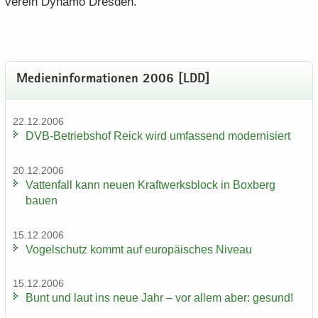
ver­ein Dy­na­mo Dres­den.
Me­di­en­in­for­ma­tio­nen 2006 [LDD]
22.12.2006
DVB-​Betriebshof Reick wird um­fas­send mo­der­ni­siert
20.12.2006
Vat­ten­fall kann neuen Kraft­werks­block in Box­berg
bauen
15.12.2006
Vo­gel­schutz kommt auf eu­ro­päi­sches Ni­veau
15.12.2006
Bunt und laut ins neue Jahr – vor allem aber: ge­sund!