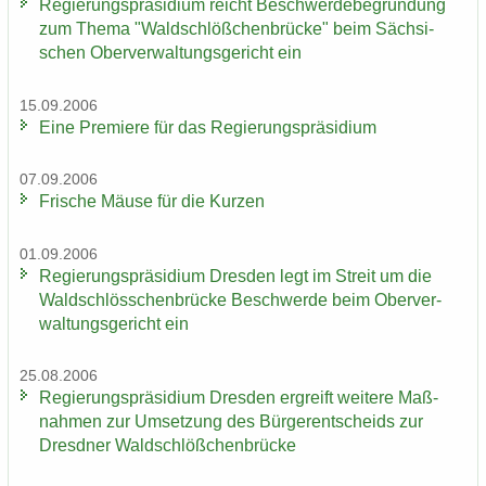
Re­gie­rungs­prä­si­di­um reicht Be­schwer­de­be­grün­dung
zum Thema "Wald­schlöß­chen­brü­cke" beim Säch­si­
schen Ober­ver­wal­tungs­ge­richt ein
15.09.2006
Eine Pre­mie­re für das Re­gie­rungs­prä­si­di­um
07.09.2006
Fri­sche Mäuse für die Kur­zen
01.09.2006
Re­gie­rungs­prä­si­di­um Dres­den legt im Streit um die
Wald­schlöss­chen­brü­cke Be­schwer­de beim Ober­ver­
wal­tungs­ge­richt ein
25.08.2006
Re­gie­rungs­prä­si­di­um Dres­den er­greift wei­te­re Maß­
nah­men zur Um­set­zung des Bür­ger­ent­scheids zur
Dresd­ner Wald­schlöß­chen­brü­cke