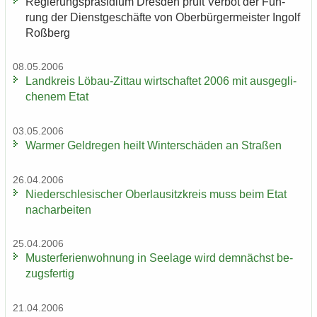
Re­gie­rungs­prä­si­di­um Dres­den prüft Ver­bot der Füh­
rung der Dienst­ge­schäf­te von Ober­bür­ger­meis­ter In­golf
Roß­berg
08.05.2006
Land­kreis Löbau-​Zittau wirt­schaf­tet 2006 mit aus­ge­gli­
che­nem Etat
03.05.2006
War­mer Geld­re­gen heilt Win­ter­schä­den an Stra­ßen
26.04.2006
Nie­der­schle­si­scher Ober­lau­sitz­kreis muss beim Etat
nach­ar­bei­ten
25.04.2006
Mus­ter­fe­ri­en­woh­nung in See­la­ge wird dem­nächst be­
zugs­fer­tig
21.04.2006