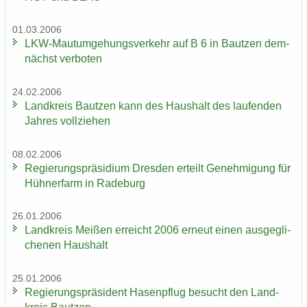
01.03.2006
LKW-​Mautumgehungsverkehr auf B 6 in Baut­zen dem­
nächst ver­bo­ten
24.02.2006
Land­kreis Baut­zen kann des Haus­halt des lau­fen­den
Jah­res voll­zie­hen
08.02.2006
Re­gie­rungs­prä­si­di­um Dres­den er­teilt Ge­neh­mi­gung für
Hüh­ner­farm in Ra­de­burg
26.01.2006
Land­kreis Mei­ßen er­reicht 2006 er­neut einen aus­ge­gli­
che­nen Haus­halt
25.01.2006
Re­gie­rungs­prä­si­dent Ha­sen­pflug be­sucht den Land­