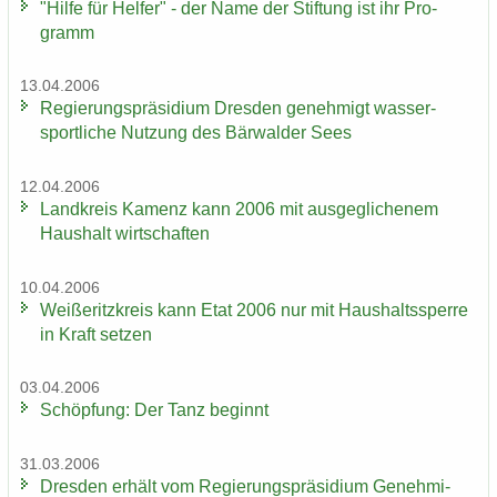
"Hilfe für Hel­fer" - der Name der Stif­tung ist ihr Pro­
gramm
13.04.2006
Re­gie­rungs­prä­si­di­um Dres­den ge­neh­migt was­ser­
sport­li­che Nut­zung des Bär­wal­der Sees
12.04.2006
Land­kreis Ka­menz kann 2006 mit aus­ge­gli­che­nem
Haus­halt wirt­schaf­ten
10.04.2006
Wei­ße­ritz­kreis kann Etat 2006 nur mit Haus­halts­sper­re
in Kraft set­zen
03.04.2006
Schöp­fung: Der Tanz be­ginnt
31.03.2006
Dres­den er­hält vom Re­gie­rungs­prä­si­di­um Ge­neh­mi­