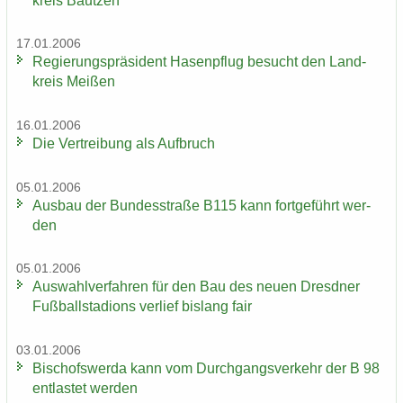
kreis Baut­zen
17.01.2006
Re­gie­rungs­prä­si­dent Ha­sen­pflug be­sucht den Land­
kreis Mei­ßen
16.01.2006
Die Ver­trei­bung als Auf­bruch
05.01.2006
Aus­bau der Bun­des­stra­ße B115 kann fort­ge­führt wer­
den
05.01.2006
Aus­wahl­ver­fah­ren für den Bau des neuen Dresd­ner
Fuß­ball­sta­di­ons ver­lief bis­lang fair
03.01.2006
Bi­schofs­wer­da kann vom Durch­gangs­ver­kehr der B 98
ent­las­tet wer­den