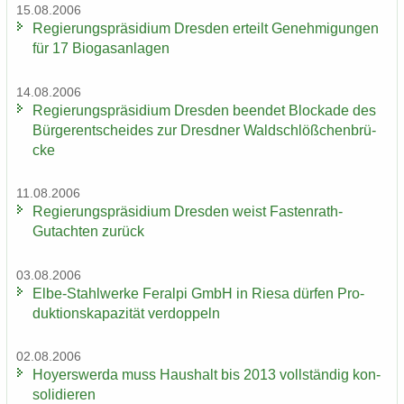
15.08.2006
Re­gie­rungs­prä­si­di­um Dres­den er­teilt Ge­neh­mi­gun­gen
für 17 Bio­gas­an­la­gen
14.08.2006
Re­gie­rungs­prä­si­di­um Dres­den be­en­det Blo­cka­de des
Bür­ger­ent­schei­des zur Dresd­ner Wald­schlöß­chen­brü­
cke
11.08.2006
Re­gie­rungs­prä­si­di­um Dres­den weist Fastenrath-​
Gutachten zu­rück
03.08.2006
Elbe-​Stahlwerke Fer­al­pi GmbH in Riesa dür­fen Pro­
duk­ti­ons­ka­pa­zi­tät ver­dop­peln
02.08.2006
Ho­yers­wer­da muss Haus­halt bis 2013 voll­stän­dig kon­
so­li­die­ren