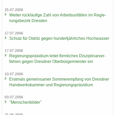
25.07.2006
Wei­ter rück­läu­fi­ge Zahl von Ar­beits­un­fäl­len im Re­gie­
rungs­be­zirk Dres­den
17.07.2006
Schutz für Ost­ritz gegen hun­dert­jähr­li­ches Hoch­was­ser
17.07.2006
Re­gie­rungs­prä­si­di­um lei­tet förm­li­ches Dis­zi­pli­nar­ver­
fah­ren gegen Dresd­ner Ober­bür­ger­meis­ter ein
10.07.2006
Erst­mals ge­mein­sa­mer Som­mer­emp­fang von Dresd­ner
Hand­werks­kam­mer und Re­gie­rungs­prä­si­di­um
03.07.2006
"Men­schen­bil­der"
21.06.2006