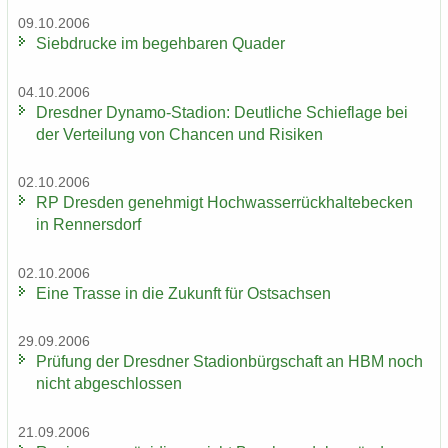
09.10.2006
Sieb­dru­cke im be­geh­ba­ren Qua­der
04.10.2006
Dresd­ner Dynamo-​Stadion: Deut­li­che Schief­la­ge bei
der Ver­tei­lung von Chan­cen und Ri­si­ken
02.10.2006
RP Dres­den ge­neh­migt Hoch­was­ser­rück­hal­te­be­cken
in Ren­ners­dorf
02.10.2006
Eine Tras­se in die Zu­kunft für Ost­sach­sen
29.09.2006
Prü­fung der Dresd­ner Sta­di­on­bürg­schaft an HBM noch
nicht ab­ge­schlos­sen
21.09.2006