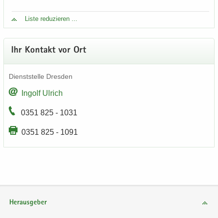
Liste re­du­zie­ren ...
Ihr Kon­takt vor Ort
Dienst­stel­le Dres­den
In­golf Ul­rich
0351 825 - 1031
0351 825 - 1091
Herausgeber