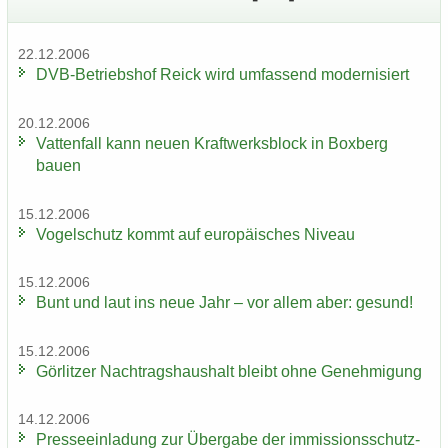
22.12.2006
DVB-​Betriebshof Reick wird um­fas­send mo­der­ni­siert
20.12.2006
Vat­ten­fall kann neuen Kraft­werks­block in Box­berg
bauen
15.12.2006
Vo­gel­schutz kommt auf eu­ro­päi­sches Ni­veau
15.12.2006
Bunt und laut ins neue Jahr – vor allem aber: ge­sund!
15.12.2006
Gör­lit­zer Nach­trags­haus­halt bleibt ohne Ge­neh­mi­gung
14.12.2006
Pres­se­ein­la­dung zur Über­ga­be der im­mis­si­ons­schutz­