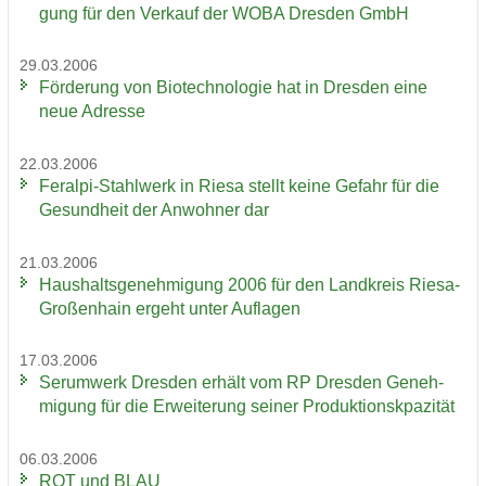
gung für den Ver­kauf der WOBA Dres­den GmbH
29.03.2006
För­de­rung von Bio­tech­no­lo­gie hat in Dres­den eine
neue Adres­se
22.03.2006
Feralpi-​Stahlwerk in Riesa stellt keine Ge­fahr für die
Ge­sund­heit der An­woh­ner dar
21.03.2006
Haus­halts­ge­neh­mi­gung 2006 für den Land­kreis Riesa-​
Großenhain er­geht unter Auf­la­gen
17.03.2006
Ser­um­werk Dres­den er­hält vom RP Dres­den Ge­neh­
mi­gung für die Er­wei­te­rung sei­ner Pro­duk­ti­onskpa­zi­tät
06.03.2006
ROT und BLAU