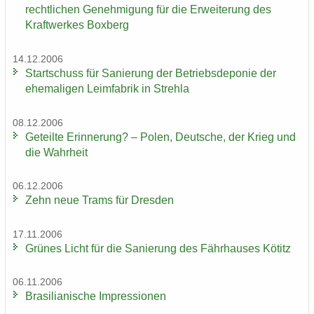
recht­li­chen Ge­neh­mi­gung für die Er­wei­te­rung des
Kraft­wer­kes Box­berg
14.12.2006
Start­schuss für Sa­nie­rung der Be­triebs­de­po­nie der
ehe­ma­li­gen Leim­fa­brik in Streh­la
08.12.2006
Ge­teil­te Er­in­ne­rung? – Polen, Deut­sche, der Krieg und
die Wahr­heit
06.12.2006
Zehn neue Trams für Dres­den
17.11.2006
Grü­nes Licht für die Sa­nie­rung des Fähr­hau­ses Kö­titz
06.11.2006
Bra­si­lia­ni­sche Im­pres­sio­nen