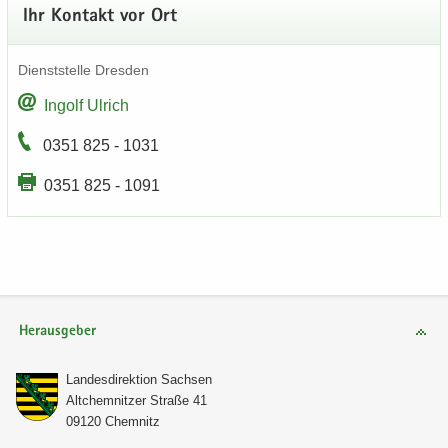
Ihr Kon­takt vor Ort
Dienst­stel­le Dres­den
In­golf Ul­rich
0351 825 - 1031
0351 825 - 1091
Herausgeber
Lan­des­di­rek­ti­on Sach­sen
Alt­chem­nit­zer Stra­ße 41
09120 Chem­nitz