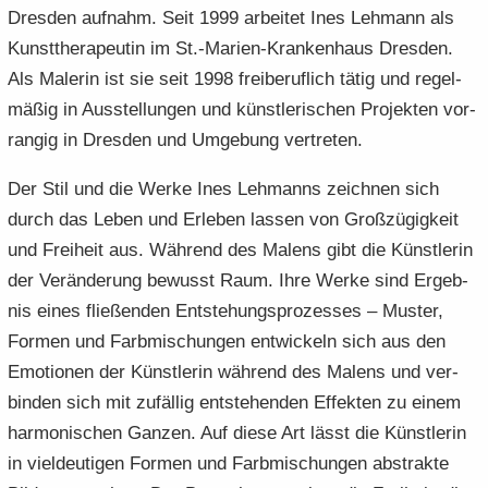
Dres­den auf­nahm. Seit 1999 ar­bei­tet Ines Leh­mann als
Kunst­the­ra­peu­tin im St.-​Marien-Krankenhaus Dres­den.
Als Ma­le­rin ist sie seit 1998 frei­be­ruf­lich tätig und re­gel­
mä­ßig in Aus­stel­lun­gen und künst­le­ri­schen Pro­jek­ten vor­
ran­gig in Dres­den und Um­ge­bung ver­tre­ten.
Der Stil und die Werke Ines Leh­manns zeich­nen sich
durch das Leben und Er­le­ben las­sen von Groß­zü­gig­keit
und Frei­heit aus. Wäh­rend des Ma­lens gibt die Künst­le­rin
der Ver­än­de­rung be­wusst Raum. Ihre Werke sind Er­geb­
nis eines flie­ßen­den Ent­ste­hungs­pro­zes­ses – Mus­ter,
For­men und Farb­mi­schun­gen ent­wi­ckeln sich aus den
Emo­tio­nen der Künst­le­rin wäh­rend des Ma­lens und ver­
bin­den sich mit zu­fäl­lig ent­ste­hen­den Ef­fek­ten zu einem
har­mo­ni­schen Gan­zen. Auf diese Art lässt die Künst­le­rin
in viel­deu­ti­gen For­men und Farb­mi­schun­gen abs­trak­te