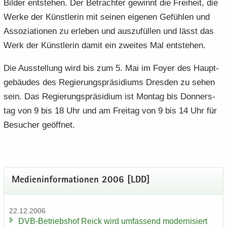
Bil­der ent­ste­hen. Der Be­trach­ter ge­winnt die Frei­heit, die
Werke der Künst­le­rin mit sei­nen ei­ge­nen Ge­füh­len und
As­so­zia­tio­nen zu er­le­ben und aus­zu­fül­len und lässt das
Werk der Künst­le­rin damit ein zwei­tes Mal ent­ste­hen.
Die Aus­stel­lung wird bis zum 5. Mai im Foyer des Haupt­
ge­bäu­des des Re­gie­rungs­prä­si­di­ums Dres­den zu sehen
sein. Das Re­gie­rungs­prä­si­di­um ist Mon­tag bis Don­ners­
tag von 9 bis 18 Uhr und am Frei­tag von 9 bis 14 Uhr für
Be­su­cher ge­öff­net.
Me­di­en­in­for­ma­tio­nen 2006 [LDD]
22.12.2006
DVB-​Betriebshof Reick wird um­fas­send mo­der­ni­siert