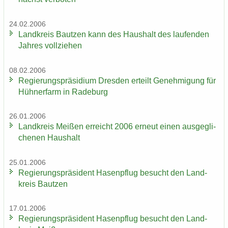
24.02.2006
Land­kreis Baut­zen kann des Haus­halt des lau­fen­den
Jah­res voll­zie­hen
08.02.2006
Re­gie­rungs­prä­si­di­um Dres­den er­teilt Ge­neh­mi­gung für
Hüh­ner­farm in Ra­de­burg
26.01.2006
Land­kreis Mei­ßen er­reicht 2006 er­neut einen aus­ge­gli­
che­nen Haus­halt
25.01.2006
Re­gie­rungs­prä­si­dent Ha­sen­pflug be­sucht den Land­
kreis Baut­zen
17.01.2006
Re­gie­rungs­prä­si­dent Ha­sen­pflug be­sucht den Land­