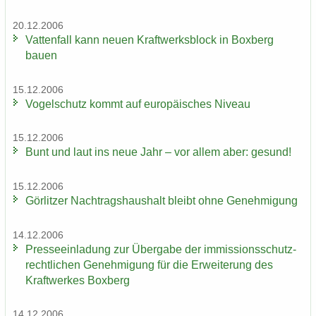
20.12.2006
Vat­ten­fall kann neuen Kraft­werks­block in Box­berg
bauen
15.12.2006
Vo­gel­schutz kommt auf eu­ro­päi­sches Ni­veau
15.12.2006
Bunt und laut ins neue Jahr – vor allem aber: ge­sund!
15.12.2006
Gör­lit­zer Nach­trags­haus­halt bleibt ohne Ge­neh­mi­gung
14.12.2006
Pres­se­ein­la­dung zur Über­ga­be der im­mis­si­ons­schutz­
recht­li­chen Ge­neh­mi­gung für die Er­wei­te­rung des
Kraft­wer­kes Box­berg
14.12.2006