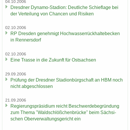
04.10.2006
Dresd­ner Dynamo-​Stadion: Deut­li­che Schief­la­ge bei
der Ver­tei­lung von Chan­cen und Ri­si­ken
02.10.2006
RP Dres­den ge­neh­migt Hoch­was­ser­rück­hal­te­be­cken
in Ren­ners­dorf
02.10.2006
Eine Tras­se in die Zu­kunft für Ost­sach­sen
29.09.2006
Prü­fung der Dresd­ner Sta­di­on­bürg­schaft an HBM noch
nicht ab­ge­schlos­sen
21.09.2006
Re­gie­rungs­prä­si­di­um reicht Be­schwer­de­be­grün­dung
zum Thema "Wald­schlöß­chen­brü­cke" beim Säch­si­
schen Ober­ver­wal­tungs­ge­richt ein