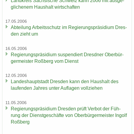
Land­kreis Säch­si­sche Schweiz kann 2006 mit aus­ge­
gli­che­nem Haus­halt wirt­schaf­ten
17.05.2006
Ab­tei­lung Ar­beits­schutz im Re­gie­rungs­prä­si­di­um Dres­
den zieht um
16.05.2006
Re­gie­rungs­prä­si­di­um sus­pen­diert Dresd­ner Ober­bür­
ger­meis­ter Roß­berg vom Dienst
12.05.2006
Lan­des­haupt­stadt Dres­den kann den Haus­halt des
lau­fen­den Jah­res unter Auf­la­gen voll­zie­hen
11.05.2006
Re­gie­rungs­prä­si­di­um Dres­den prüft Ver­bot der Füh­
rung der Dienst­ge­schäf­te von Ober­bür­ger­meis­ter In­golf
Roß­berg