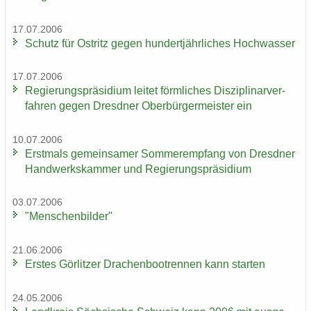
17.07.2006
Schutz für Ost­ritz gegen hun­dert­jähr­li­ches Hoch­was­ser
17.07.2006
Re­gie­rungs­prä­si­di­um lei­tet förm­li­ches Dis­zi­pli­nar­ver­
fah­ren gegen Dresd­ner Ober­bür­ger­meis­ter ein
10.07.2006
Erst­mals ge­mein­sa­mer Som­mer­emp­fang von Dresd­ner
Hand­werks­kam­mer und Re­gie­rungs­prä­si­di­um
03.07.2006
"Men­schen­bil­der"
21.06.2006
Ers­tes Gör­lit­zer Dra­chen­boot­ren­nen kann star­ten
24.05.2006