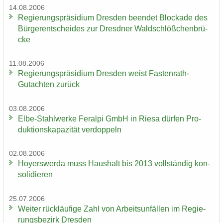
14.08.2006
Re­gie­rungs­prä­si­di­um Dres­den be­en­det Blo­cka­de des
Bür­ger­ent­schei­des zur Dresd­ner Wald­schlöß­chen­brü­
cke
11.08.2006
Re­gie­rungs­prä­si­di­um Dres­den weist Fastenrath-​
Gutachten zu­rück
03.08.2006
Elbe-​Stahlwerke Fer­al­pi GmbH in Riesa dür­fen Pro­
duk­ti­ons­ka­pa­zi­tät ver­dop­peln
02.08.2006
Ho­yers­wer­da muss Haus­halt bis 2013 voll­stän­dig kon­
so­li­die­ren
25.07.2006
Wei­ter rück­läu­fi­ge Zahl von Ar­beits­un­fäl­len im Re­gie­
rungs­be­zirk Dres­den