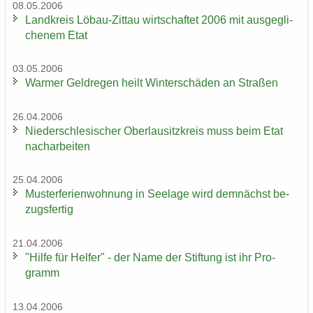
08.05.2006
Land­kreis Löbau-​Zittau wirt­schaf­tet 2006 mit aus­ge­gli­
che­nem Etat
03.05.2006
War­mer Geld­re­gen heilt Win­ter­schä­den an Stra­ßen
26.04.2006
Nie­der­schle­si­scher Ober­lau­sitz­kreis muss beim Etat
nach­ar­bei­ten
25.04.2006
Mus­ter­fe­ri­en­woh­nung in See­la­ge wird dem­nächst be­
zugs­fer­tig
21.04.2006
"Hilfe für Hel­fer" - der Name der Stif­tung ist ihr Pro­
gramm
13.04.2006