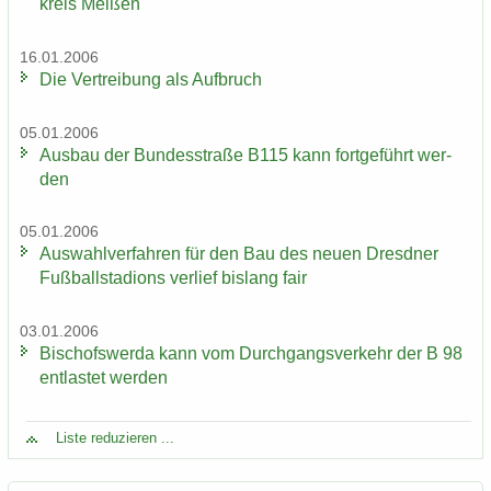
kreis Mei­ßen
16.01.2006
Die Ver­trei­bung als Auf­bruch
05.01.2006
Aus­bau der Bun­des­stra­ße B115 kann fort­ge­führt wer­
den
05.01.2006
Aus­wahl­ver­fah­ren für den Bau des neuen Dresd­ner
Fuß­ball­sta­di­ons ver­lief bis­lang fair
03.01.2006
Bi­schofs­wer­da kann vom Durch­gangs­ver­kehr der B 98
ent­las­tet wer­den
Liste re­du­zie­ren ...