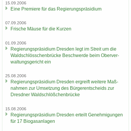
15.09.2006
Eine Pre­mie­re für das Re­gie­rungs­prä­si­di­um
07.09.2006
Fri­sche Mäuse für die Kur­zen
01.09.2006
Re­gie­rungs­prä­si­di­um Dres­den legt im Streit um die
Wald­schlöss­chen­brü­cke Be­schwer­de beim Ober­ver­
wal­tungs­ge­richt ein
25.08.2006
Re­gie­rungs­prä­si­di­um Dres­den er­greift wei­te­re Maß­
nah­men zur Um­set­zung des Bür­ger­ent­scheids zur
Dresd­ner Wald­schlöß­chen­brü­cke
15.08.2006
Re­gie­rungs­prä­si­di­um Dres­den er­teilt Ge­neh­mi­gun­gen
für 17 Bio­gas­an­la­gen