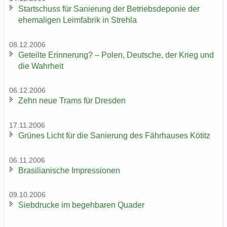
Start­schuss für Sa­nie­rung der Be­triebs­de­po­nie der
ehe­ma­li­gen Leim­fa­brik in Streh­la
08.12.2006
Ge­teil­te Er­in­ne­rung? – Polen, Deut­sche, der Krieg und
die Wahr­heit
06.12.2006
Zehn neue Trams für Dres­den
17.11.2006
Grü­nes Licht für die Sa­nie­rung des Fähr­hau­ses Kö­titz
06.11.2006
Bra­si­lia­ni­sche Im­pres­sio­nen
09.10.2006
Sieb­dru­cke im be­geh­ba­ren Qua­der