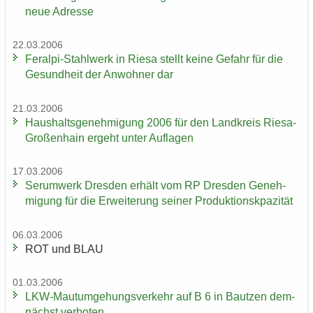
neue Adres­se
22.03.2006
Feralpi-​Stahlwerk in Riesa stellt keine Ge­fahr für die
Ge­sund­heit der An­woh­ner dar
21.03.2006
Haus­halts­ge­neh­mi­gung 2006 für den Land­kreis Riesa-​
Großenhain er­geht unter Auf­la­gen
17.03.2006
Ser­um­werk Dres­den er­hält vom RP Dres­den Ge­neh­
mi­gung für die Er­wei­te­rung sei­ner Pro­duk­ti­onskpa­zi­tät
06.03.2006
ROT und BLAU
01.03.2006
LKW-​Mautumgehungsverkehr auf B 6 in Baut­zen dem­
nächst ver­bo­ten