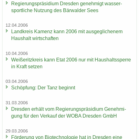
Re­gie­rungs­prä­si­di­um Dres­den ge­neh­migt was­ser­
sport­li­che Nut­zung des Bär­wal­der Sees
12.04.2006
Land­kreis Ka­menz kann 2006 mit aus­ge­gli­che­nem
Haus­halt wirt­schaf­ten
10.04.2006
Wei­ße­ritz­kreis kann Etat 2006 nur mit Haus­halts­sper­re
in Kraft set­zen
03.04.2006
Schöp­fung: Der Tanz be­ginnt
31.03.2006
Dres­den er­hält vom Re­gie­rungs­prä­si­di­um Ge­neh­mi­
gung für den Ver­kauf der WOBA Dres­den GmbH
29.03.2006
För­de­rung von Bio­tech­no­lo­gie hat in Dres­den eine