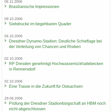
06.11.2006
Bra­si­lia­ni­sche Im­pres­sio­nen
09.10.2006
Sieb­dru­cke im be­geh­ba­ren Qua­der
04.10.2006
Dresd­ner Dynamo-​Stadion: Deut­li­che Schief­la­ge bei
der Ver­tei­lung von Chan­cen und Ri­si­ken
02.10.2006
RP Dres­den ge­neh­migt Hoch­was­ser­rück­hal­te­be­cken
in Ren­ners­dorf
02.10.2006
Eine Tras­se in die Zu­kunft für Ost­sach­sen
29.09.2006
Prü­fung der Dresd­ner Sta­di­on­bürg­schaft an HBM noch
nicht ab­ge­schlos­sen