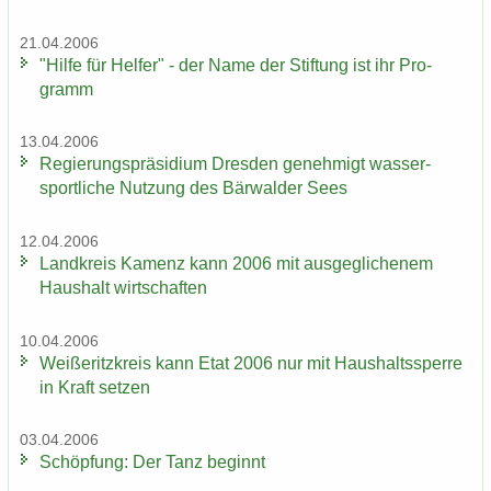
21.04.2006
"Hilfe für Hel­fer" - der Name der Stif­tung ist ihr Pro­
gramm
13.04.2006
Re­gie­rungs­prä­si­di­um Dres­den ge­neh­migt was­ser­
sport­li­che Nut­zung des Bär­wal­der Sees
12.04.2006
Land­kreis Ka­menz kann 2006 mit aus­ge­gli­che­nem
Haus­halt wirt­schaf­ten
10.04.2006
Wei­ße­ritz­kreis kann Etat 2006 nur mit Haus­halts­sper­re
in Kraft set­zen
03.04.2006
Schöp­fung: Der Tanz be­ginnt