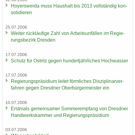
Ho­yers­wer­da muss Haus­halt bis 2013 voll­stän­dig kon­
so­li­die­ren
25.07.2006
Wei­ter rück­läu­fi­ge Zahl von Ar­beits­un­fäl­len im Re­gie­
rungs­be­zirk Dres­den
17.07.2006
Schutz für Ost­ritz gegen hun­dert­jähr­li­ches Hoch­was­ser
17.07.2006
Re­gie­rungs­prä­si­di­um lei­tet förm­li­ches Dis­zi­pli­nar­ver­
fah­ren gegen Dresd­ner Ober­bür­ger­meis­ter ein
10.07.2006
Erst­mals ge­mein­sa­mer Som­mer­emp­fang von Dresd­ner
Hand­werks­kam­mer und Re­gie­rungs­prä­si­di­um
03.07.2006