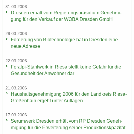
31.03.2006
Dres­den er­hält vom Re­gie­rungs­prä­si­di­um Ge­neh­mi­
gung für den Ver­kauf der WOBA Dres­den GmbH
29.03.2006
För­de­rung von Bio­tech­no­lo­gie hat in Dres­den eine
neue Adres­se
22.03.2006
Feralpi-​Stahlwerk in Riesa stellt keine Ge­fahr für die
Ge­sund­heit der An­woh­ner dar
21.03.2006
Haus­halts­ge­neh­mi­gung 2006 für den Land­kreis Riesa-​
Großenhain er­geht unter Auf­la­gen
17.03.2006
Ser­um­werk Dres­den er­hält vom RP Dres­den Ge­neh­
mi­gung für die Er­wei­te­rung sei­ner Pro­duk­ti­onskpa­zi­tät