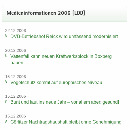
Me­di­en­in­for­ma­tio­nen 2006 [LDD]
22.12.2006
DVB-​Betriebshof Reick wird um­fas­send mo­der­ni­siert
20.12.2006
Vat­ten­fall kann neuen Kraft­werks­block in Box­berg
bauen
15.12.2006
Vo­gel­schutz kommt auf eu­ro­päi­sches Ni­veau
15.12.2006
Bunt und laut ins neue Jahr – vor allem aber: ge­sund!
15.12.2006
Gör­lit­zer Nach­trags­haus­halt bleibt ohne Ge­neh­mi­gung