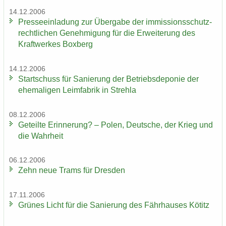
14.12.2006
Pres­se­ein­la­dung zur Über­ga­be der im­mis­si­ons­schutz­
recht­li­chen Ge­neh­mi­gung für die Er­wei­te­rung des
Kraft­wer­kes Box­berg
14.12.2006
Start­schuss für Sa­nie­rung der Be­triebs­de­po­nie der
ehe­ma­li­gen Leim­fa­brik in Streh­la
08.12.2006
Ge­teil­te Er­in­ne­rung? – Polen, Deut­sche, der Krieg und
die Wahr­heit
06.12.2006
Zehn neue Trams für Dres­den
17.11.2006
Grü­nes Licht für die Sa­nie­rung des Fähr­hau­ses Kö­titz