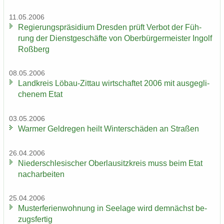
11.05.2006
Re­gie­rungs­prä­si­di­um Dres­den prüft Ver­bot der Füh­
rung der Dienst­ge­schäf­te von Ober­bür­ger­meis­ter In­golf
Roß­berg
08.05.2006
Land­kreis Löbau-​Zittau wirt­schaf­tet 2006 mit aus­ge­gli­
che­nem Etat
03.05.2006
War­mer Geld­re­gen heilt Win­ter­schä­den an Stra­ßen
26.04.2006
Nie­der­schle­si­scher Ober­lau­sitz­kreis muss beim Etat
nach­ar­bei­ten
25.04.2006
Mus­ter­fe­ri­en­woh­nung in See­la­ge wird dem­nächst be­
zugs­fer­tig