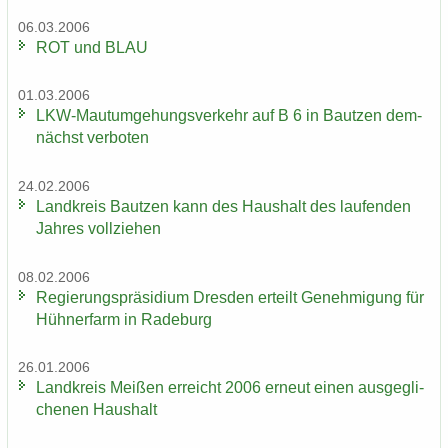
06.03.2006
ROT und BLAU
01.03.2006
LKW-​Mautumgehungsverkehr auf B 6 in Baut­zen dem­
nächst ver­bo­ten
24.02.2006
Land­kreis Baut­zen kann des Haus­halt des lau­fen­den
Jah­res voll­zie­hen
08.02.2006
Re­gie­rungs­prä­si­di­um Dres­den er­teilt Ge­neh­mi­gung für
Hüh­ner­farm in Ra­de­burg
26.01.2006
Land­kreis Mei­ßen er­reicht 2006 er­neut einen aus­ge­gli­
che­nen Haus­halt