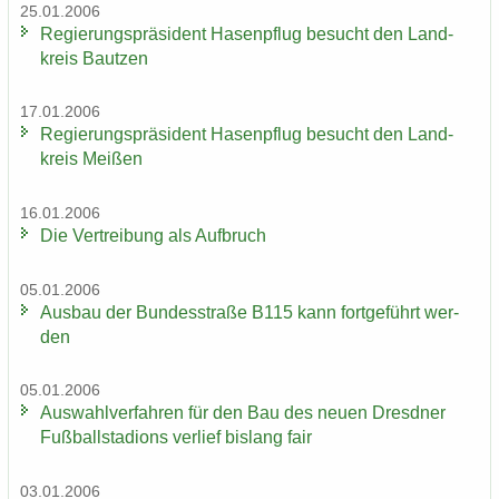
25.01.2006
Re­gie­rungs­prä­si­dent Ha­sen­pflug be­sucht den Land­
kreis Baut­zen
17.01.2006
Re­gie­rungs­prä­si­dent Ha­sen­pflug be­sucht den Land­
kreis Mei­ßen
16.01.2006
Die Ver­trei­bung als Auf­bruch
05.01.2006
Aus­bau der Bun­des­stra­ße B115 kann fort­ge­führt wer­
den
05.01.2006
Aus­wahl­ver­fah­ren für den Bau des neuen Dresd­ner
Fuß­ball­sta­di­ons ver­lief bis­lang fair
03.01.2006