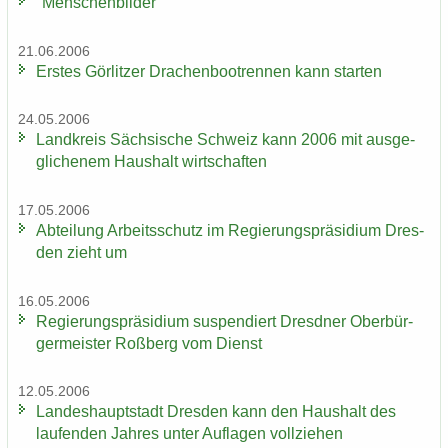
"Men­schen­bil­der"
21.06.2006
Ers­tes Gör­lit­zer Dra­chen­boot­ren­nen kann star­ten
24.05.2006
Land­kreis Säch­si­sche Schweiz kann 2006 mit aus­ge­
gli­che­nem Haus­halt wirt­schaf­ten
17.05.2006
Ab­tei­lung Ar­beits­schutz im Re­gie­rungs­prä­si­di­um Dres­
den zieht um
16.05.2006
Re­gie­rungs­prä­si­di­um sus­pen­diert Dresd­ner Ober­bür­
ger­meis­ter Roß­berg vom Dienst
12.05.2006
Lan­des­haupt­stadt Dres­den kann den Haus­halt des
lau­fen­den Jah­res unter Auf­la­gen voll­zie­hen