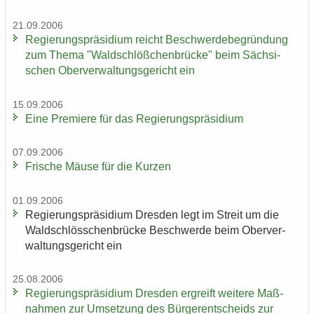
21.09.2006
Re­gie­rungs­prä­si­di­um reicht Be­schwer­de­be­grün­dung
zum Thema "Wald­schlöß­chen­brü­cke" beim Säch­si­
schen Ober­ver­wal­tungs­ge­richt ein
15.09.2006
Eine Pre­mie­re für das Re­gie­rungs­prä­si­di­um
07.09.2006
Fri­sche Mäuse für die Kur­zen
01.09.2006
Re­gie­rungs­prä­si­di­um Dres­den legt im Streit um die
Wald­schlöss­chen­brü­cke Be­schwer­de beim Ober­ver­
wal­tungs­ge­richt ein
25.08.2006
Re­gie­rungs­prä­si­di­um Dres­den er­greift wei­te­re Maß­
nah­men zur Um­set­zung des Bür­ger­ent­scheids zur