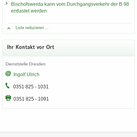
Bi­schofs­wer­da kann vom Durch­gangs­ver­kehr der B 98
ent­las­tet wer­den
Liste re­du­zie­ren ...
Ihr Kon­takt vor Ort
Dienst­stel­le Dres­den
In­golf Ul­rich
0351 825 - 1031
0351 825 - 1091