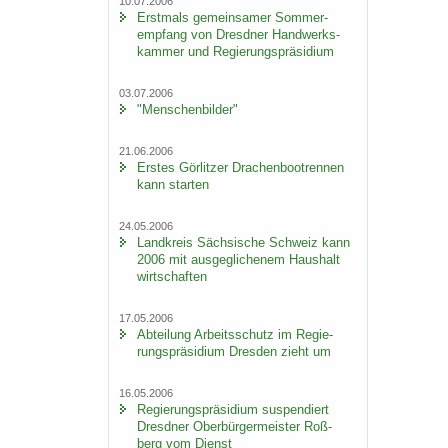
10.07.2006
Erst­mals ge­mein­sa­mer Som­mer­
emp­fang von Dresd­ner Hand­werks­
kam­mer und Re­gie­rungs­prä­si­di­um
03.07.2006
"Men­schen­bil­der"
21.06.2006
Ers­tes Gör­lit­zer Dra­chen­boot­ren­nen
kann star­ten
24.05.2006
Land­kreis Säch­si­sche Schweiz kann
2006 mit aus­ge­gli­che­nem Haus­halt
wirt­schaf­ten
17.05.2006
Ab­tei­lung Ar­beits­schutz im Re­gie­
rungs­prä­si­di­um Dres­den zieht um
16.05.2006
Re­gie­rungs­prä­si­di­um sus­pen­diert
Dresd­ner Ober­bür­ger­meis­ter Roß­
berg vom Dienst