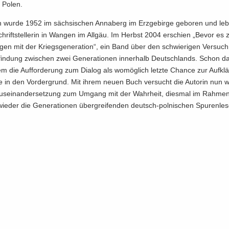
 Polen.
in wurde 1952 im säch­si­schen An­na­berg im Erz­ge­bir­ge ge­bo­ren und le
chrift­stel­le­rin in Wan­gen im All­gäu. Im Herbst 2004 er­schien „Bevor es z
gen mit der Kriegs­ge­nera­ti­on“, ein Band über den schwie­ri­gen Ver­suc
fin­dung zwi­schen zwei Ge­ne­ra­tio­nen in­ner­halb Deutsch­lands. Schon da
em die Auf­for­de­rung zum Dia­log als wo­mög­lich letz­te Chan­ce zur Auf­kl
te in den Vor­der­grund. Mit ihrem neuen Buch ver­sucht die Au­torin nun w
e Aus­ein­an­der­set­zung zum Um­gang mit der Wahr­heit, dies­mal im Rah­me
wie­der die Ge­ne­ra­tio­nen über­grei­fen­den deutsch-​polnischen Spu­ren­le­s