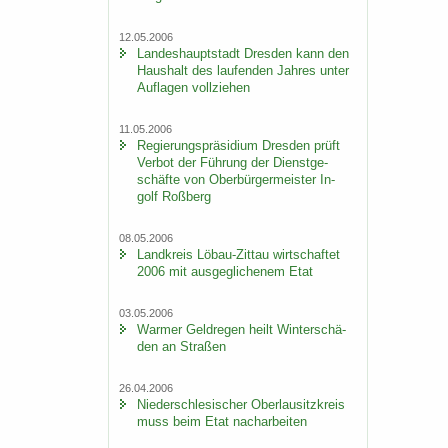
12.05.2006
Lan­des­haupt­stadt Dres­den kann den
Haus­halt des lau­fen­den Jah­res unter
Auf­la­gen voll­zie­hen
11.05.2006
Re­gie­rungs­prä­si­di­um Dres­den prüft
Ver­bot der Füh­rung der Dienst­ge­
schäf­te von Ober­bür­ger­meis­ter In­
golf Roß­berg
08.05.2006
Land­kreis Löbau-​Zittau wirt­schaf­tet
2006 mit aus­ge­gli­che­nem Etat
03.05.2006
War­mer Geld­re­gen heilt Win­ter­schä­
den an Stra­ßen
26.04.2006
Nie­der­schle­si­scher Ober­lau­sitz­kreis
muss beim Etat nach­ar­bei­ten