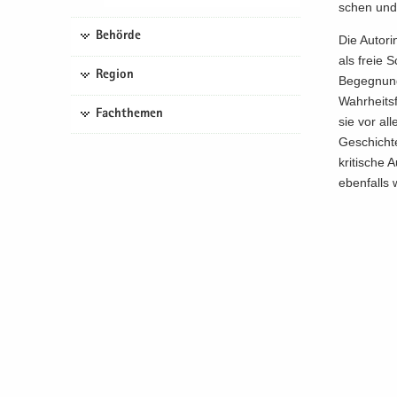
schen und
Behörde
Die Au­tor
als freie S
Region
Be­geg­nun­
Wahr­heits­
Fachthemen
sie vor all
Ge­schich­
kri­ti­sch
eben­falls 