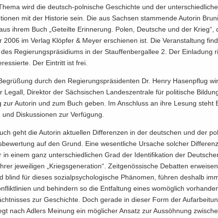
Thema wird die deutsch-​polnische Ge­schich­te und der un­ter­schied­li­c
​tionen mit der His­to­rie sein. Die aus Sach­sen stam­men­de Au­torin Brun
 aus ihrem Buch „Ge­teil­te Er­in­ne­rung. Polen, Deut­sche und der Krieg“,
 2006 im Ver­lag Klöp­fer & Meyer er­schie­nen ist. Die Ver­an­stal­tung fin­d
es Re­gie­rungs­prä­si­di­ums in der Stauf­fen­berg­al­lee 2. Der Ein­la­dung ri
r­es­sier­te. Der Ein­tritt ist frei.
e­grü­ßung durch den Re­gie­rungs­prä­si­den­ten Dr. Henry Ha­sen­pflug wi
 Le­gall, Di­rek­tor der Säch­si­schen Lan­des­zen­tra­le für po­li­ti­sche Bil­du
ng zur Au­torin und zum Buch geben. Im An­schluss an ihre Le­sung steht 
 und Dis­kus­sio­nen zur Ver­fü­gung.
ch geht die Au­torin ak­tu­el­len Dif­fe­ren­zen in der deut­schen und der pol
­be­wer­tung auf den Grund. Eine we­sent­li­che Ur­sa­che sol­cher Dif­fe­ren­
 in einem ganz un­ter­schied­li­chen Grad der Iden­ti­fi­ka­ti­on der Deut­sch
rer je­wei­li­gen „Kriegs­ge­nera­ti­on“. Zeit­ge­nös­si­sche De­bat­ten er­wei­se
d blind für die­ses so­zi­al­psy­cho­lo­gi­sche Phä­no­men, füh­ren des­halb im
­flikt­li­ni­en und be­hin­dern so die Ent­fal­tung eines wo­mög­lich vor­han­de­
ächt­nis­ses zur Ge­schich­te. Doch ge­ra­de in die­ser Form der Auf­ar­bei­t
iegt nach Ad­lers Mei­nung ein mög­li­cher An­satz zur Aus­söh­nung zwi­sch