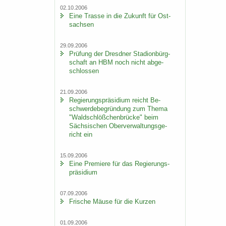
02.10.2006
Eine Tras­se in die Zu­kunft für Ost­
sach­sen
29.09.2006
Prü­fung der Dresd­ner Sta­di­on­bürg­
schaft an HBM noch nicht ab­ge­
schlos­sen
21.09.2006
Re­gie­rungs­prä­si­di­um reicht Be­
schwer­de­be­grün­dung zum Thema
"Wald­schlöß­chen­brü­cke" beim
Säch­si­schen Ober­ver­wal­tungs­ge­
richt ein
15.09.2006
Eine Pre­mie­re für das Re­gie­rungs­
prä­si­di­um
07.09.2006
Fri­sche Mäuse für die Kur­zen
01.09.2006