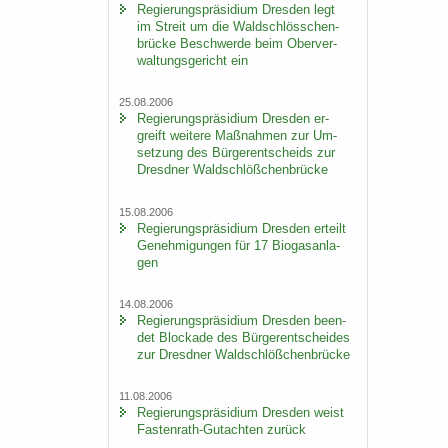
Re­gie­rungs­prä­si­di­um Dres­den legt
im Streit um die Wald­schlöss­chen­
brü­cke Be­schwer­de beim Ober­ver­
wal­tungs­ge­richt ein
25.08.2006
Re­gie­rungs­prä­si­di­um Dres­den er­
greift wei­te­re Maß­nah­men zur Um­
set­zung des Bür­ger­ent­scheids zur
Dresd­ner Wald­schlöß­chen­brü­cke
15.08.2006
Re­gie­rungs­prä­si­di­um Dres­den er­teilt
Ge­neh­mi­gun­gen für 17 Bio­gas­an­la­
gen
14.08.2006
Re­gie­rungs­prä­si­di­um Dres­den be­en­
det Blo­cka­de des Bür­ger­ent­schei­des
zur Dresd­ner Wald­schlöß­chen­brü­cke
11.08.2006
Re­gie­rungs­prä­si­di­um Dres­den weist
Fastenrath-​Gutachten zu­rück