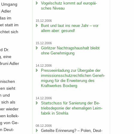
Vo­gel­schutz kommt auf eu­ro­päi­
he Um­gang
sches Ni­veau
i Adler
 das im
15.12.2006
et statt im
Bunt und laut ins neue Jahr – vor
allem aber: ge­sund!
ch­tet sich
15.12.2006
Gör­lit­zer Nach­trags­haus­halt bleibt
rd Dr.
ohne Ge­neh­mi­gung
ng, eine
Bruni Adler
14.12.2006
Pres­se­ein­la­dung zur Über­ga­be der
im­mis­si­ons­schutz­recht­li­chen Ge­neh­
mi­gung für die Er­wei­te­rung des
­ni­schen
Kraft­wer­kes Box­berg
zen sieht
en und
14.12.2006
n sich als
Start­schuss für Sa­nie­rung der Be­
triebs­de­po­nie der ehe­ma­li­gen Leim­
mer wie­der
fa­brik in Streh­la
nen kol­lek­
ung von Ge­
08.12.2006
en Deut­
Ge­teil­te Er­in­ne­rung? – Polen, Deut­