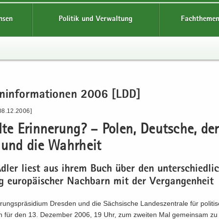
hsen
Politik und Verwaltung
Fachthemen
en­in­for­ma­tio­nen 2006 [LDD]
08.12.2006]
l­te Er­in­ne­rung? – Polen, Deut­sche, der
 und die Wahr­heit
dler liest aus ihrem Buch über den un­ter­schied­li­
 eu­ro­päi­scher Nach­barn mit der Ver­gan­gen­heit
rungs­prä­si­di­um Dres­den und die Säch­si­sche Lan­des­zen­tra­le für po­li­ti­
 für den 13. De­zem­ber 2006, 19 Uhr, zum zwei­ten Mal ge­mein­sam zu