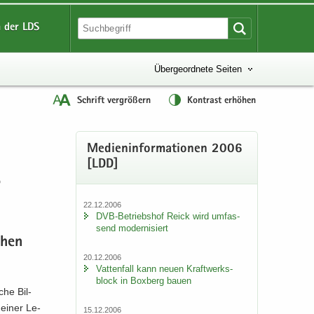
 der LDS
Übergeordnete Seiten
Schrift vergrößern
Kontrast erhöhen
Me­di­en­in­for­ma­tio­nen 2006
[LDD]
22.12.2006
DVB-​Betriebshof Reick wird um­fas­
send mo­der­ni­siert
chen
20.12.2006
Vat­ten­fall kann neuen Kraft­werks­
block in Box­berg bauen
sche Bil­
 einer Le­
15.12.2006