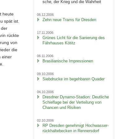
sche, der Krieg und die Wahr­heit
bt heute
06.12.2006
Zehn neue Trams für Dres­den
u spät ist.
h der
17.11.2006
rin rück­te
Grü­nes Licht für die Sa­nie­rung des
ä­rung von
Fähr­hau­ses Kö­titz
ie­der die
06.11.2006
n einer
Bra­si­lia­ni­sche Im­pres­sio­nen
e.
09.10.2006
Sieb­dru­cke im be­geh­ba­ren Qua­der
04.10.2006
Dresd­ner Dynamo-​Stadion: Deut­li­che
Schief­la­ge bei der Ver­tei­lung von
Chan­cen und Ri­si­ken
02.10.2006
RP Dres­den ge­neh­migt Hoch­was­ser­
rück­hal­te­be­cken in Ren­ners­dorf