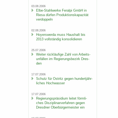
03.08.2006
Elbe-​Stahlwerke Fer­al­pi GmbH in
Riesa dür­fen Pro­duk­ti­ons­ka­pa­zi­tät
ver­dop­peln
02.08.2006
Ho­yers­wer­da muss Haus­halt bis
2013 voll­stän­dig kon­so­li­die­ren
25.07.2006
Wei­ter rück­läu­fi­ge Zahl von Ar­beits­
un­fäl­len im Re­gie­rungs­be­zirk Dres­
den
17.07.2006
Schutz für Ost­ritz gegen hun­dert­jähr­
li­ches Hoch­was­ser
17.07.2006
Re­gie­rungs­prä­si­di­um lei­tet förm­li­
ches Dis­zi­pli­nar­ver­fah­ren gegen
Dresd­ner Ober­bür­ger­meis­ter ein