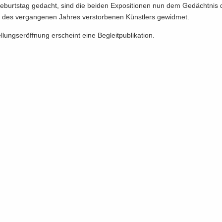
­burts­tag ge­dacht, sind die bei­den Ex­po­si­tio­nen nun dem Ge­dächt­nis
des ver­gan­ge­nen Jah­res ver­stor­be­nen Künst­lers ge­wid­met.
­lungs­er­öff­nung er­scheint eine Be­gleit­pu­bli­ka­ti­on.