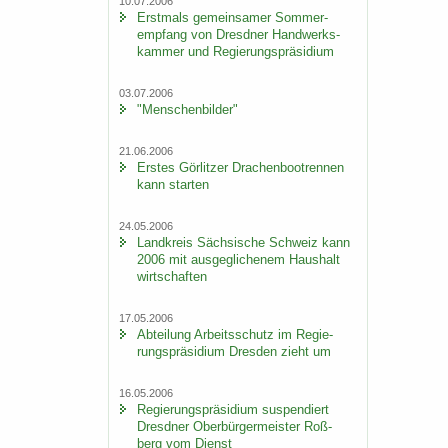
10.07.2006
Erst­mals ge­mein­sa­mer Som­mer­
emp­fang von Dresd­ner Hand­werks­
kam­mer und Re­gie­rungs­prä­si­di­um
03.07.2006
"Men­schen­bil­der"
21.06.2006
Ers­tes Gör­lit­zer Dra­chen­boot­ren­nen
kann star­ten
24.05.2006
Land­kreis Säch­si­sche Schweiz kann
2006 mit aus­ge­gli­che­nem Haus­halt
wirt­schaf­ten
17.05.2006
Ab­tei­lung Ar­beits­schutz im Re­gie­
rungs­prä­si­di­um Dres­den zieht um
16.05.2006
Re­gie­rungs­prä­si­di­um sus­pen­diert
Dresd­ner Ober­bür­ger­meis­ter Roß­
berg vom Dienst