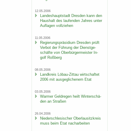
12.05.2006
Lan­des­haupt­stadt Dres­den kann den
Haus­halt des lau­fen­den Jah­res unter
Auf­la­gen voll­zie­hen
11.05.2006
Re­gie­rungs­prä­si­di­um Dres­den prüft
Ver­bot der Füh­rung der Dienst­ge­
schäf­te von Ober­bür­ger­meis­ter In­
golf Roß­berg
08.05.2006
Land­kreis Löbau-​Zittau wirt­schaf­tet
2006 mit aus­ge­gli­che­nem Etat
03.05.2006
War­mer Geld­re­gen heilt Win­ter­schä­
den an Stra­ßen
26.04.2006
Nie­der­schle­si­scher Ober­lau­sitz­kreis
muss beim Etat nach­ar­bei­ten