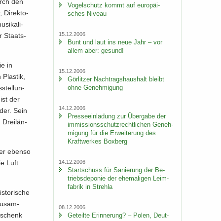
urch den
Vo­gel­schutz kommt auf eu­ro­päi­
 Di­rek­to­
sches Ni­veau
i­ka­li­
15.12.2006
r Staats­
Bunt und laut ins neue Jahr – vor
allem aber: ge­sund!
ie in
15.12.2006
 Plas­tik,
Gör­lit­zer Nach­trags­haus­halt bleibt
ohne Ge­neh­mi­gung
­stel­lun­
ist der
14.12.2006
­der. Sein
Pres­se­ein­la­dung zur Über­ga­be der
 Drei­län­
im­mis­si­ons­schutz­recht­li­chen Ge­neh­
mi­gung für die Er­wei­te­rung des
Kraft­wer­kes Box­berg
er eben­so
14.12.2006
ie Luft
Start­schuss für Sa­nie­rung der Be­
triebs­de­po­nie der ehe­ma­li­gen Leim­
fa­brik in Streh­la
­to­ri­sche
Zu­sam­
08.12.2006
e­schenk
Ge­teil­te Er­in­ne­rung? – Polen, Deut­