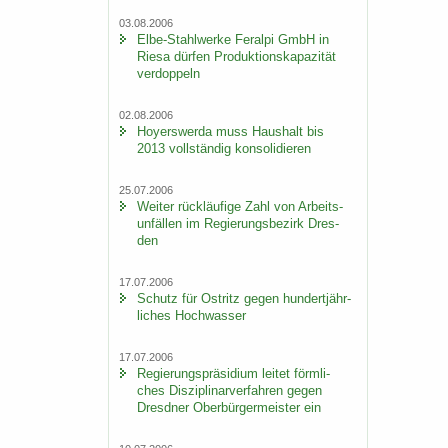
03.08.2006
Elbe-​Stahlwerke Fer­al­pi GmbH in
Riesa dür­fen Pro­duk­ti­ons­ka­pa­zi­tät
ver­dop­peln
02.08.2006
Ho­yers­wer­da muss Haus­halt bis
2013 voll­stän­dig kon­so­li­die­ren
25.07.2006
Wei­ter rück­läu­fi­ge Zahl von Ar­beits­
un­fäl­len im Re­gie­rungs­be­zirk Dres­
den
17.07.2006
Schutz für Ost­ritz gegen hun­dert­jähr­
li­ches Hoch­was­ser
17.07.2006
Re­gie­rungs­prä­si­di­um lei­tet förm­li­
ches Dis­zi­pli­nar­ver­fah­ren gegen
Dresd­ner Ober­bür­ger­meis­ter ein