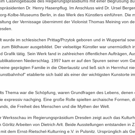
m Ca­si­no­ge­bäu­de des Re­gie­rungs­prä­si­di­ums mit einer Be­grü­ßung d
s­prä­si­den­ten Dr. Henry Ha­sen­pflug. Im An­schluss wird Dr. Ursel Ber­ger,
rg-​Kolbe-Museums Ber­lin, in das Werk des Künst­lers ein­füh­ren. Die mu­s
l­tung der Ver­nis­sa­ge über­nimmt der Vio­lo­nist Tho­mas Mei­ning von de
res­den.
rlt wurde im schle­si­schen Prit­t­ag/Przy­tok ge­bo­ren und in Wup­per­tal sow
 zum Bild­hau­er aus­ge­bil­det. Der viel­sei­ti­ge Künst­ler war un­er­müd­lich in
d Gra­fik tätig. Sein Werk fand in zahl­rei­chen öf­fent­li­chen Auf­trä­gen, Aus
­bli­ka­tio­nen Nie­der­schlag. 1997 kam er auf den Spu­ren sei­ner vom Ge
mei­ne ge­präg­ten Fa­mi­lie in die Ober­lau­sitz und ließ sich in Herrn­hut nie
„Kunst­bahn­hof“ eta­blier­te sich bald als einer der wich­tigs­ten Kunst­or­te im
Arlts Thema war die Schöp­fung, waren Grund­fra­gen des Le­bens, denen 
wie ex­pres­siv nach­ging. Eine große Rolle spiel­ten ar­chai­sche For­men, d
lands, die Frei­heit des Men­schen und die My­then der Welt.
zur Werks­schau im Re­gie­rungs­prä­si­di­um Dres­den zeigt auch das Kul­tur­his
 Gör­litz Ar­bei­ten von Diet­rich Arlt. Beide Aus­stel­lun­gen ent­stan­den in 
 mit dem Ernst-​Rietschel-Kulturring e.V. in Puls­nitz. Ur­sprüng­lich als G