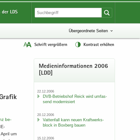
 der LDS
Übergeordnete Seiten
Schrift vergrößern
Kontrast erhöhen
Me­di­en­in­for­ma­tio­nen 2006
[LDD]
22.12.2006
DVB-​Betriebshof Reick wird um­fas­
Gra­fik
send mo­der­ni­siert
20.12.2006
nz be­
Vat­ten­fall kann neuen Kraft­werks­
block in Box­berg bauen
IE­
 April um
15.12.2006