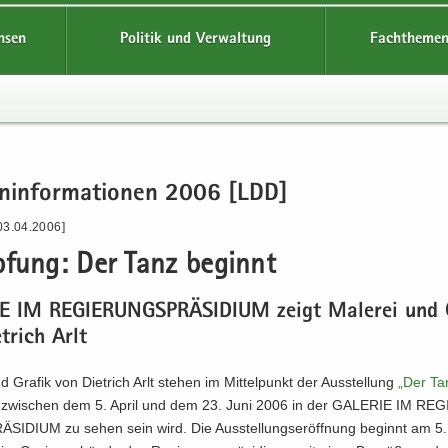
hsen
Politik und Verwaltung
Fachthemen
en­in­for­ma­tio­nen 2006 [LDD]
03.04.2006]
­fung: Der Tanz be­ginnt
IE IM RE­GIE­RUNGS­PRÄ­SI­DI­UM zeigt Ma­le­rei und 
t­rich Arlt
nd Gra­fik von Diet­rich Arlt ste­hen im Mit­tel­punkt der Aus­stel­lung
„Der Ta
 zwi­schen dem 5. April und dem 23. Juni 2006 in der GA­LE­RIE IM RE­G
SI­DI­UM zu sehen sein wird. Die Aus­stel­lungs­er­öff­nung be­ginnt am 5.