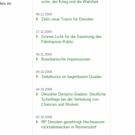
sche, der Krieg und die Wahr­heit
 des im
06.12.2006
Zehn neue Trams für Dres­den
17.11.2006
Grü­nes Licht für die Sa­nie­rung des
Fähr­hau­ses Kö­titz
06.11.2006
Bra­si­lia­ni­sche Im­pres­sio­nen
09.10.2006
Sieb­dru­cke im be­geh­ba­ren Qua­der
04.10.2006
Dresd­ner Dynamo-​Stadion: Deut­li­che
Schief­la­ge bei der Ver­tei­lung von
Chan­cen und Ri­si­ken
02.10.2006
RP Dres­den ge­neh­migt Hoch­was­ser­
rück­hal­te­be­cken in Ren­ners­dorf