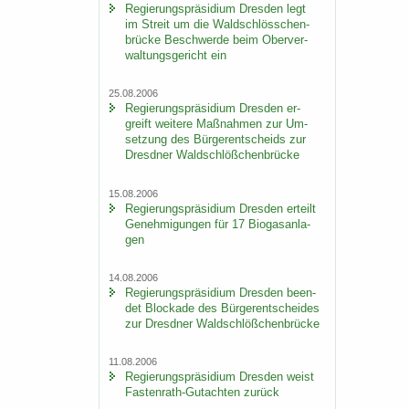
Re­gie­rungs­prä­si­di­um Dres­den legt
im Streit um die Wald­schlöss­chen­
brü­cke Be­schwer­de beim Ober­ver­
wal­tungs­ge­richt ein
25.08.2006
Re­gie­rungs­prä­si­di­um Dres­den er­
greift wei­te­re Maß­nah­men zur Um­
set­zung des Bür­ger­ent­scheids zur
Dresd­ner Wald­schlöß­chen­brü­cke
15.08.2006
Re­gie­rungs­prä­si­di­um Dres­den er­teilt
Ge­neh­mi­gun­gen für 17 Bio­gas­an­la­
gen
14.08.2006
Re­gie­rungs­prä­si­di­um Dres­den be­en­
det Blo­cka­de des Bür­ger­ent­schei­des
zur Dresd­ner Wald­schlöß­chen­brü­cke
11.08.2006
Re­gie­rungs­prä­si­di­um Dres­den weist
Fastenrath-​Gutachten zu­rück