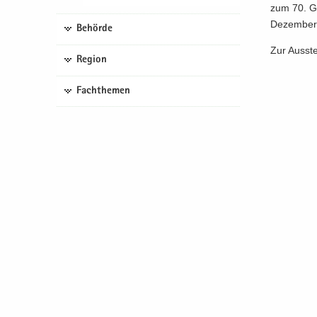
zum 70. Ge
De­zem­ber 
Behörde
Zur Aus­stel
Region
Fachthemen