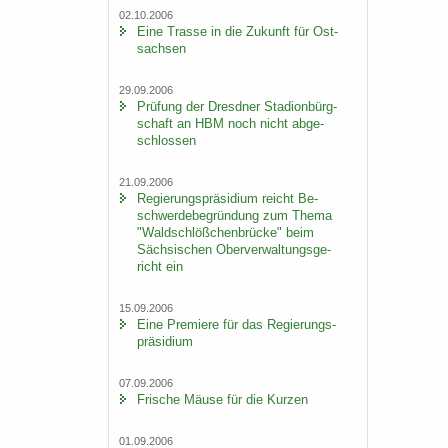
02.10.2006
Eine Tras­se in die Zu­kunft für Ost­
sach­sen
29.09.2006
Prü­fung der Dresd­ner Sta­di­on­bürg­
schaft an HBM noch nicht ab­ge­
schlos­sen
21.09.2006
Re­gie­rungs­prä­si­di­um reicht Be­
schwer­de­be­grün­dung zum Thema
"Wald­schlöß­chen­brü­cke" beim
Säch­si­schen Ober­ver­wal­tungs­ge­
richt ein
15.09.2006
Eine Pre­mie­re für das Re­gie­rungs­
prä­si­di­um
07.09.2006
Fri­sche Mäuse für die Kur­zen
01.09.2006