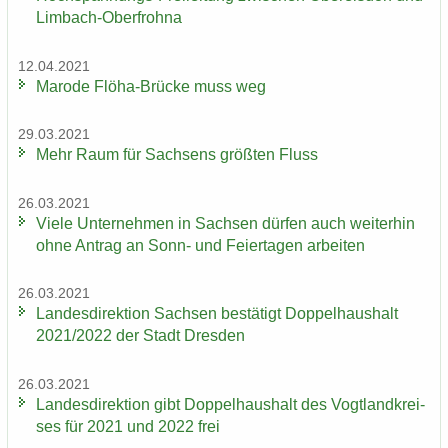
Limbach-​Oberfrohna
12.04.2021
Ma­ro­de Flöha-​Brücke muss weg
29.03.2021
Mehr Raum für Sach­sens größ­ten Fluss
26.03.2021
Viele Un­ter­neh­men in Sach­sen dür­fen auch wei­ter­hin
ohne An­trag an Sonn- und Fei­er­ta­gen ar­bei­ten
26.03.2021
Lan­des­di­rek­ti­on Sach­sen be­stä­tigt Dop­pel­haus­halt
2021/2022 der Stadt Dres­den
26.03.2021
Lan­des­di­rek­ti­on gibt Dop­pel­haus­halt des Vogt­land­krei­
ses für 2021 und 2022 frei