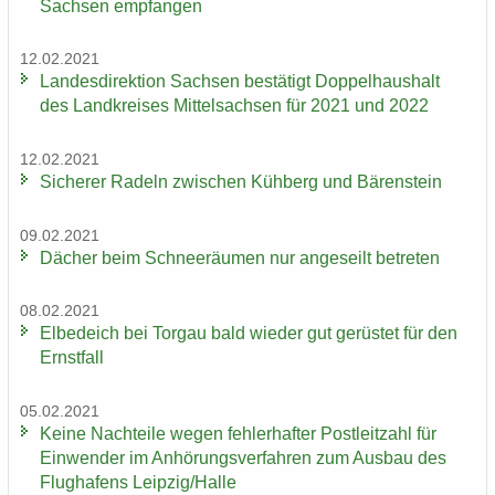
Sach­sen emp­fan­gen
12.02.2021
Lan­des­di­rek­ti­on Sach­sen be­stä­tigt Dop­pel­haus­halt
des Land­krei­ses Mit­tel­sach­sen für 2021 und 2022
12.02.2021
Si­che­rer Ra­deln zwi­schen Küh­berg und Bä­ren­stein
09.02.2021
Dä­cher beim Schnee­räu­men nur an­ge­seilt be­tre­ten
08.02.2021
El­be­deich bei Tor­gau bald wie­der gut ge­rüs­tet für den
Ernst­fall
05.02.2021
Keine Nach­tei­le wegen feh­ler­haf­ter Post­leit­zahl für
Ein­wen­der im An­hö­rungs­ver­fah­ren zum Aus­bau des
Flug­ha­fens Leip­zig/Halle