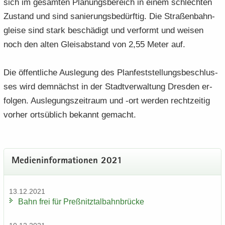
sich im ge­sam­ten Pla­nungs­be­reich in einem schlech­ten
Zu­stand und sind sa­nie­rungs­be­dürf­tig. Die Stra­ßen­bahn­
glei­se sind stark be­schä­digt und ver­formt und wei­sen
noch den alten Gleis­ab­stand von 2,55 Meter auf.
Die öf­fent­li­che Aus­le­gung des Plan­fest­stel­lungs­be­schlus­
ses wird dem­nächst in der Stadt­ver­wal­tung Dres­den er­
fol­gen. Aus­le­gungs­zeit­raum und -ort wer­den recht­zei­tig
vor­her orts­üb­lich be­kannt ge­macht.
Me­di­en­in­for­ma­tio­nen 2021
13.12.2021
Bahn frei für Preß­nitz­tal­bahn­brü­cke