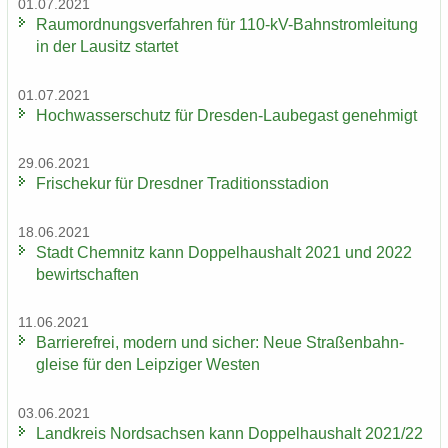
01.07.2021
Raum­ord­nungs­ver­fah­ren für 110-​kV-Bahnstromleitung
in der Lau­sitz star­tet
01.07.2021
Hoch­was­ser­schutz für Dresden-​Laubegast ge­neh­migt
29.06.2021
Fri­sche­kur für Dresd­ner Tra­di­ti­ons­sta­di­on
18.06.2021
Stadt Chem­nitz kann Dop­pel­haus­halt 2021 und 2022
be­wirt­schaf­ten
11.06.2021
Bar­rie­re­frei, mo­dern und si­cher: Neue Stra­ßen­bahn­
glei­se für den Leip­zi­ger Wes­ten
03.06.2021
Land­kreis Nord­sach­sen kann Dop­pel­haus­halt 2021/22