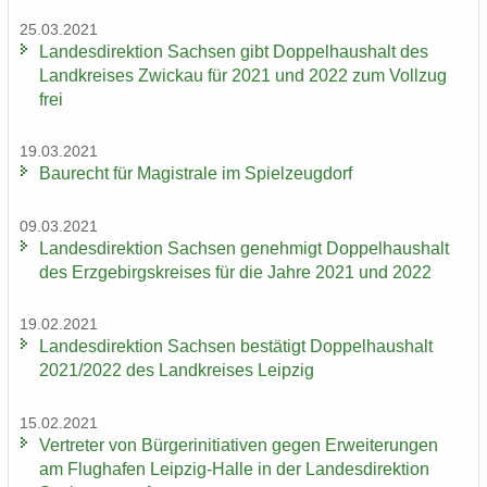
25.03.2021
Lan­des­di­rek­ti­on Sach­sen gibt Dop­pel­haus­halt des
Land­krei­ses Zwi­ckau für 2021 und 2022 zum Voll­zug
frei
19.03.2021
Bau­recht für Ma­gis­tra­le im Spiel­zeug­dorf
09.03.2021
Lan­des­di­rek­ti­on Sach­sen ge­neh­migt Dop­pel­haus­halt
des Erz­ge­birgs­krei­ses für die Jahre 2021 und 2022
19.02.2021
Lan­des­di­rek­ti­on Sach­sen be­stä­tigt Dop­pel­haus­halt
2021/2022 des Land­krei­ses Leip­zig
15.02.2021
Ver­tre­ter von Bür­ger­initia­ti­ven gegen Er­wei­te­run­gen
am Flug­ha­fen Leipzig-​Halle in der Lan­des­di­rek­ti­on