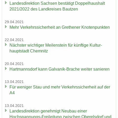
Lan­des­di­rek­ti­on Sach­sen be­stä­tigt Dop­pel­haus­halt
2021/2022 des Land­krei­ses Baut­zen
29.04.2021
Mehr Ver­kehrs­si­cher­heit an Gre­the­ner Kno­ten­punk­ten
22.04.2021
Nächs­ter wich­ti­ger Mei­len­stein für künf­ti­ge Kul­tur­
haupt­stadt Chem­nitz
20.04.2021
Hart­manns­dorf kann Galvanik-​Brache wei­ter sa­nie­ren
13.04.2021
Für we­ni­ger Stau und mehr Ver­kehrs­si­cher­heit auf der
A4
13.04.2021
Lan­des­di­rek­ti­on ge­neh­migt Neu­bau einer
Hochspannungs-​Freileitung zwi­schen Ober­els­dorf und