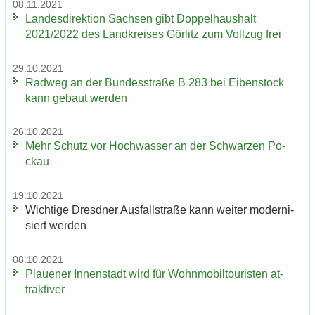
08.11.2021
Lan­des­di­rek­ti­on Sach­sen gibt Dop­pel­haus­halt
2021/2022 des Land­krei­ses Gör­litz zum Voll­zug frei
29.10.2021
Rad­weg an der Bun­des­stra­ße B 283 bei Ei­ben­stock
kann ge­baut wer­den
26.10.2021
Mehr Schutz vor Hoch­was­ser an der Schwar­zen Po­
ckau
19.10.2021
Wich­ti­ge Dresd­ner Aus­fall­stra­ße kann wei­ter mo­der­ni­
siert wer­den
08.10.2021
Plaue­ner In­nen­stadt wird für Wohn­mo­bil­tou­ris­ten at­
trak­ti­ver