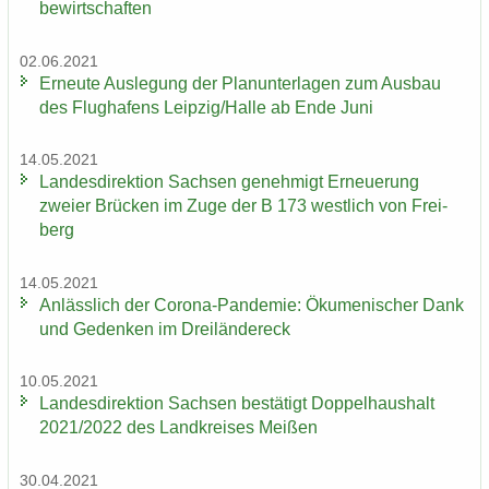
be­wirt­schaf­ten
02.06.2021
Er­neu­te Aus­le­gung der Plan­un­ter­la­gen zum Aus­bau
des Flug­ha­fens Leip­zig/Halle ab Ende Juni
14.05.2021
Lan­des­di­rek­ti­on Sach­sen ge­neh­migt Er­neue­rung
zwei­er Brü­cken im Zuge der B 173 west­lich von Frei­
berg
14.05.2021
An­läss­lich der Corona-​Pandemie: Öku­me­ni­scher Dank
und Ge­den­ken im Drei­län­der­eck
10.05.2021
Lan­des­di­rek­ti­on Sach­sen be­stä­tigt Dop­pel­haus­halt
2021/2022 des Land­krei­ses Mei­ßen
30.04.2021