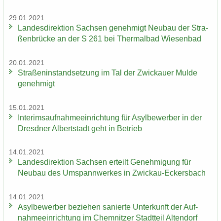
29.01.2021
Lan­des­di­rek­ti­on Sach­sen ge­neh­migt Neu­bau der Stra­
ßen­brü­cke an der S 261 bei Ther­mal­bad Wie­sen­bad
20.01.2021
Stra­ßen­in­stand­set­zung im Tal der Zwi­ckau­er Mulde
ge­neh­migt
15.01.2021
In­te­rims­auf­nah­me­ein­rich­tung für Asyl­be­wer­ber in der
Dresd­ner Al­bert­stadt geht in Be­trieb
14.01.2021
Lan­des­di­rek­ti­on Sach­sen er­teilt Ge­neh­mi­gung für
Neu­bau des Um­spann­wer­kes in Zwickau-​Eckersbach
14.01.2021
Asyl­be­wer­ber be­zie­hen sa­nier­te Un­ter­kunft der Auf­
nah­me­ein­rich­tung im Chem­nit­zer Stadt­teil Al­ten­dorf