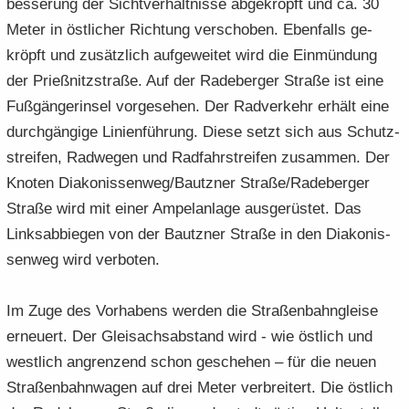
bes­se­rung der Sicht­ver­hält­nis­se ab­ge­kröpft und ca. 30
Meter in öst­li­cher Rich­tung ver­scho­ben. Eben­falls ge­
kröpft und zu­sätz­lich auf­ge­wei­tet wird die Ein­mün­dung
der Prieß­nitz­stra­ße. Auf der Ra­de­ber­ger Stra­ße ist eine
Fuß­gän­ger­insel vor­ge­se­hen. Der Rad­ver­kehr er­hält eine
durch­gän­gi­ge Li­ni­en­füh­rung. Diese setzt sich aus Schutz­
strei­fen, Rad­we­gen und Rad­fahr­strei­fen zu­sam­men. Der
Kno­ten Dia­ko­nis­sen­weg/Bautz­ner Stra­ße/Ra­de­ber­ger
Stra­ße wird mit einer Am­pel­an­la­ge aus­ge­rüs­tet. Das
Links­ab­bie­gen von der Bautz­ner Stra­ße in den Dia­ko­nis­
sen­weg wird ver­bo­ten.
Im Zuge des Vor­ha­bens wer­den die Stra­ßen­bahn­glei­se
er­neu­ert. Der Glei­sachs­ab­stand wird - wie öst­lich und
west­lich an­gren­zend schon ge­sche­hen – für die neuen
Stra­ßen­bahn­wa­gen auf drei Meter ver­brei­tert. Die öst­lich