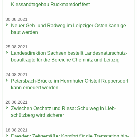
Kies­sand­ta­ge­bau Rück­mars­dorf fest
30.08.2021
Neuer Geh- und Rad­weg im Leip­zi­ger Osten kann ge­
baut wer­den
25.08.2021
Lan­des­di­rek­ti­on Sach­sen be­stellt Lan­des­na­tur­schutz­
be­auf­trag­te für die Be­rei­che Chem­nitz und Leip­zig
24.08.2021
Petersbach-​Brücke im Herrn­hu­ter Orts­teil Rup­pers­dorf
kann er­neu­ert wer­den
20.08.2021
Zwi­schen Oschatz und Riesa: Schul­weg in Lieb­
schütz­berg wird si­che­rer
18.08.2021
Dres­den: Zeit­ge­mä­ßer Kom­fort für die Tram­sta­ti­on hin­