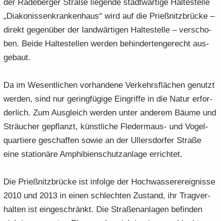
der Ra­de­ber­ger Stra­ße lie­gen­de stadt­wär­ti­ge Hal­te­stel­le
„Dia­ko­nis­sen­kran­ken­haus“ wird auf die Prieß­nitz­brü­cke –
di­rekt ge­gen­über der land­wär­ti­gen Hal­te­stel­le – ver­scho­
ben. Beide Hal­te­stel­len wer­den be­hin­der­ten­ge­recht aus­
ge­baut.
Da im We­sent­li­chen vor­han­de­ne Ver­kehrs­flä­chen ge­nutzt
wer­den, sind nur ge­ring­fü­gi­ge Ein­grif­fe in die Natur er­for­
der­lich. Zum Aus­gleich wer­den unter an­de­rem Bäume und
Sträu­cher ge­pflanzt, künst­li­che Fledermaus-​ und Vo­gel­
quar­tie­re ge­schaf­fen sowie an der Ul­lers­dor­fer Stra­ße
eine sta­tio­nä­re Am­phi­bi­en­schutz­an­la­ge er­rich­tet.
Die Prieß­nitz­brü­cke ist in­fol­ge der Hoch­was­ser­er­eig­nis­se
2010 und 2013 in einen schlech­ten Zu­stand, ihr Trag­ver­
hal­ten ist ein­ge­schränkt. Die Stra­ßen­an­la­gen be­fin­den