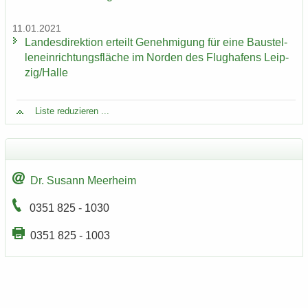
11.01.2021
Lan­des­di­rek­ti­on er­teilt Ge­neh­mi­gung für eine Bau­stel­
len­ein­rich­tungs­flä­che im Nor­den des Flug­ha­fens Leip­
zig/Halle
Liste re­du­zie­ren ...
Dr. Su­sann Meer­heim
0351 825 - 1030
0351 825 - 1003