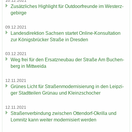
10.12.2021
Zu­sätz­li­ches High­light für Out­door­freun­de im West­erz­
ge­bir­ge
09.12.2021
Lan­des­di­rek­ti­on Sach­sen star­tet Online-​Konsultation
zur Kö­nigs­brü­cker Stra­ße in Dres­den
03.12.2021
Weg frei für den Er­satz­neu­bau der Stra­ße Am Bu­chen­
berg in Mitt­wei­da
12.11.2021
Grü­nes Licht für Stra­ßen­mo­der­ni­sie­rung in den Leip­zi­
ger Stadt­tei­len Grün­au und Kleinzschoch­er
12.11.2021
Stra­ßen­ver­bin­dung zwi­schen Ottendorf-​Okrilla und
Lom­nitz kann wei­ter mo­der­ni­siert wer­den