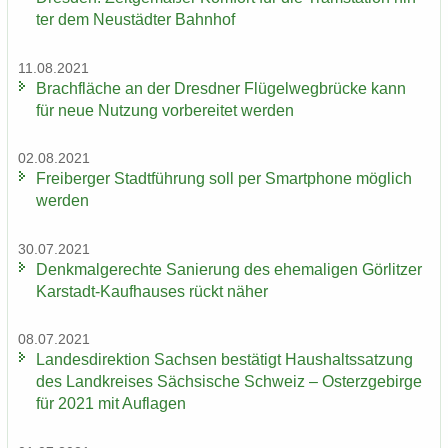
ter dem Neu­städ­ter Bahn­hof
11.08.2021
Brach­flä­che an der Dresd­ner Flü­gel­weg­brü­cke kann
für neue Nut­zung vor­be­rei­tet wer­den
02.08.2021
Frei­ber­ger Stadt­füh­rung soll per Smart­pho­ne mög­lich
wer­den
30.07.2021
Denk­mal­ge­rech­te Sa­nie­rung des ehe­ma­li­gen Gör­lit­zer
Karstadt-​Kaufhauses rückt näher
08.07.2021
Lan­des­di­rek­ti­on Sach­sen be­stä­tigt Haus­halts­sat­zung
des Land­krei­ses Säch­si­sche Schweiz – Ost­erz­ge­bir­ge
für 2021 mit Auf­la­gen