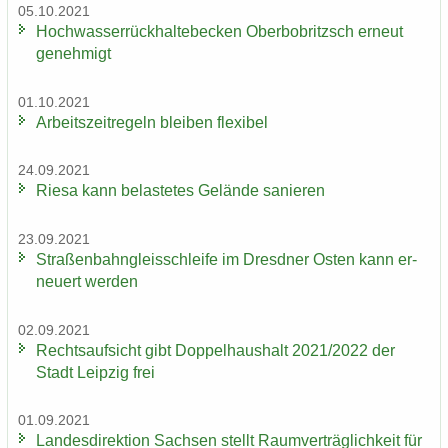
05.10.2021
Hoch­was­ser­rück­hal­te­be­cken Ober­bobritzsch er­neut
ge­neh­migt
01.10.2021
Ar­beits­zeit­re­geln blei­ben fle­xi­bel
24.09.2021
Riesa kann be­las­te­tes Ge­län­de sa­nie­ren
23.09.2021
Stra­ßen­bahn­gleis­schlei­fe im Dresd­ner Osten kann er­
neu­ert wer­den
02.09.2021
Rechts­auf­sicht gibt Dop­pel­haus­halt 2021/2022 der
Stadt Leip­zig frei
01.09.2021
Lan­des­di­rek­ti­on Sach­sen stellt Ra­um­ver­träg­lich­keit für