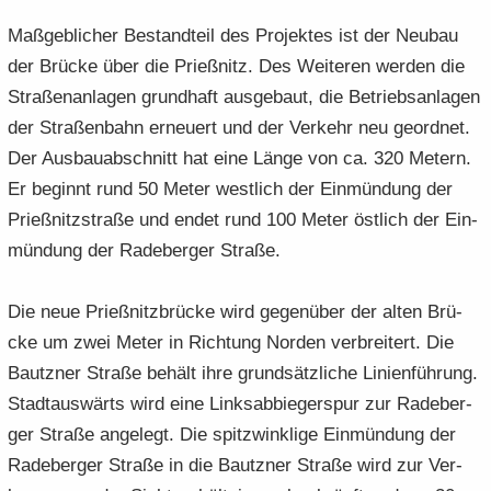
Maß­geb­li­cher Be­stand­teil des Pro­jek­tes ist der Neu­bau
der Brü­cke über die Prieß­nitz. Des Wei­te­ren wer­den die
Stra­ßen­an­la­gen grund­haft aus­ge­baut, die Be­triebs­an­la­gen
der Stra­ßen­bahn er­neu­ert und der Ver­kehr neu ge­ord­net.
Der Aus­bau­ab­schnitt hat eine Länge von ca. 320 Me­tern.
Er be­ginnt rund 50 Meter west­lich der Ein­mün­dung der
Prieß­nitz­stra­ße und endet rund 100 Meter öst­lich der Ein­
mün­dung der Ra­de­ber­ger Stra­ße.
Die neue Prieß­nitz­brü­cke wird ge­gen­über der alten Brü­
cke um zwei Meter in Rich­tung Nor­den ver­brei­tert. Die
Bautz­ner Stra­ße be­hält ihre grund­sätz­li­che Li­ni­en­füh­rung.
Stadt­aus­wärts wird eine Links­ab­bie­ger­spur zur Ra­de­ber­
ger Stra­ße an­ge­legt. Die spitz­wink­li­ge Ein­mün­dung der
Ra­de­ber­ger Stra­ße in die Bautz­ner Stra­ße wird zur Ver­