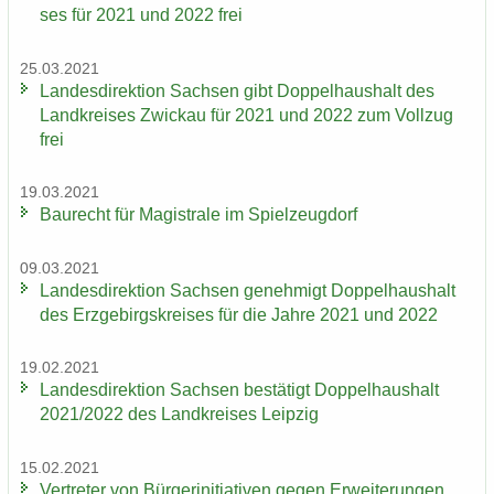
ses für 2021 und 2022 frei
25.03.2021
Lan­des­di­rek­ti­on Sach­sen gibt Dop­pel­haus­halt des
Land­krei­ses Zwi­ckau für 2021 und 2022 zum Voll­zug
frei
19.03.2021
Bau­recht für Ma­gis­tra­le im Spiel­zeug­dorf
09.03.2021
Lan­des­di­rek­ti­on Sach­sen ge­neh­migt Dop­pel­haus­halt
des Erz­ge­birgs­krei­ses für die Jahre 2021 und 2022
19.02.2021
Lan­des­di­rek­ti­on Sach­sen be­stä­tigt Dop­pel­haus­halt
2021/2022 des Land­krei­ses Leip­zig
15.02.2021
Ver­tre­ter von Bür­ger­initia­ti­ven gegen Er­wei­te­run­gen