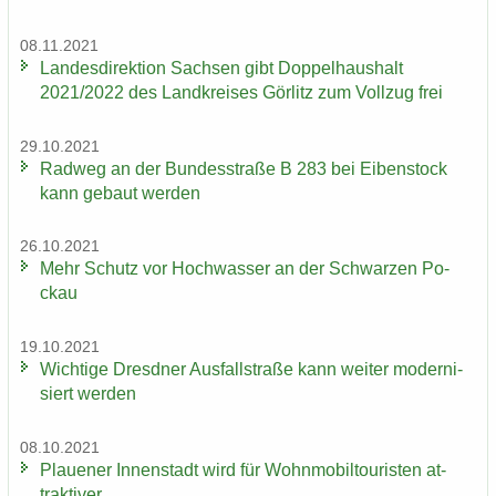
08.11.2021
Lan­des­di­rek­ti­on Sach­sen gibt Dop­pel­haus­halt
2021/2022 des Land­krei­ses Gör­litz zum Voll­zug frei
29.10.2021
Rad­weg an der Bun­des­stra­ße B 283 bei Ei­ben­stock
kann ge­baut wer­den
26.10.2021
Mehr Schutz vor Hoch­was­ser an der Schwar­zen Po­
ckau
19.10.2021
Wich­ti­ge Dresd­ner Aus­fall­stra­ße kann wei­ter mo­der­ni­
siert wer­den
08.10.2021
Plaue­ner In­nen­stadt wird für Wohn­mo­bil­tou­ris­ten at­
trak­ti­ver