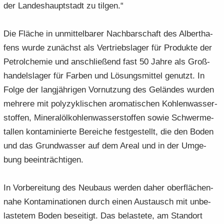
der Lan­des­haupt­stadt zu til­gen.“
Die Flä­che in un­mit­tel­ba­rer Nach­bar­schaft des Al­bert­ha­
fens wurde zu­nächst als Ver­triebs­la­ger für Pro­duk­te der
Pe­trol­che­mie und an­schlie­ßend fast 50 Jahre als Groß­
han­dels­la­ger für Far­ben und Lö­sungs­mit­tel ge­nutzt. In
Folge der lang­jäh­ri­gen Vor­nut­zung des Ge­län­des wur­den
meh­re­re mit po­ly­zy­kli­schen aro­ma­ti­schen Koh­len­was­ser­
stof­fen, Mi­ne­ral­öl­koh­len­was­ser­stof­fen sowie Schwer­me­
tal­len kon­ta­mi­nier­te Be­rei­che fest­ge­stellt, die den Boden
und das Grund­was­ser auf dem Areal und in der Um­ge­
bung be­ein­träch­ti­gen.
In Vor­be­rei­tung des Neu­baus wer­den daher ober­flä­chen­
na­he Kon­ta­mi­na­tio­nen durch einen Aus­tausch mit un­be­
las­te­tem Boden be­sei­tigt. Das be­las­te­te, am Stand­ort