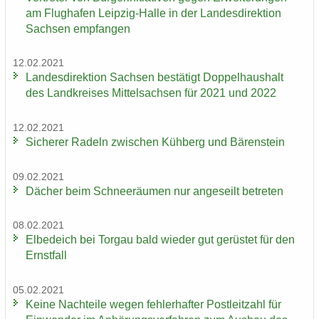
am Flug­ha­fen Leipzig-​Halle in der Lan­des­di­rek­ti­on
Sach­sen emp­fan­gen
12.02.2021
Lan­des­di­rek­ti­on Sach­sen be­stä­tigt Dop­pel­haus­halt
des Land­krei­ses Mit­tel­sach­sen für 2021 und 2022
12.02.2021
Si­che­rer Ra­deln zwi­schen Küh­berg und Bä­ren­stein
09.02.2021
Dä­cher beim Schnee­räu­men nur an­ge­seilt be­tre­ten
08.02.2021
El­be­deich bei Tor­gau bald wie­der gut ge­rüs­tet für den
Ernst­fall
05.02.2021
Keine Nach­tei­le wegen feh­ler­haf­ter Post­leit­zahl für