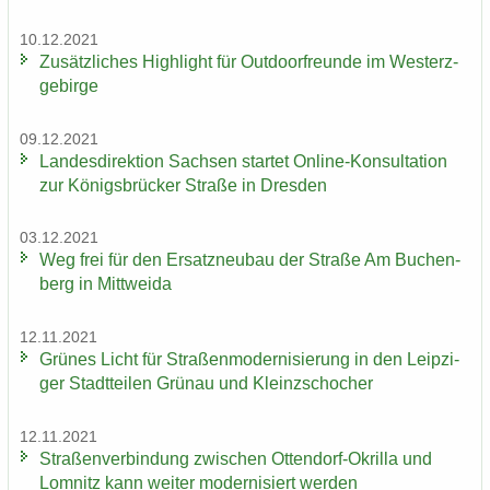
10.12.2021
Zu­sätz­li­ches High­light für Out­door­freun­de im West­erz­
ge­bir­ge
09.12.2021
Lan­des­di­rek­ti­on Sach­sen star­tet Online-​Konsultation
zur Kö­nigs­brü­cker Stra­ße in Dres­den
03.12.2021
Weg frei für den Er­satz­neu­bau der Stra­ße Am Bu­chen­
berg in Mitt­wei­da
12.11.2021
Grü­nes Licht für Stra­ßen­mo­der­ni­sie­rung in den Leip­zi­
ger Stadt­tei­len Grün­au und Kleinzschoch­er
12.11.2021
Stra­ßen­ver­bin­dung zwi­schen Ottendorf-​Okrilla und
Lom­nitz kann wei­ter mo­der­ni­siert wer­den