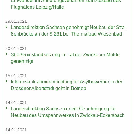
Ein­wen­der im An­hö­rungs­ver­fah­ren zum Aus­bau des
Flug­ha­fens Leip­zig/Halle
29.01.2021
Lan­des­di­rek­ti­on Sach­sen ge­neh­migt Neu­bau der Stra­
ßen­brü­cke an der S 261 bei Ther­mal­bad Wie­sen­bad
20.01.2021
Stra­ßen­in­stand­set­zung im Tal der Zwi­ckau­er Mulde
ge­neh­migt
15.01.2021
In­te­rims­auf­nah­me­ein­rich­tung für Asyl­be­wer­ber in der
Dresd­ner Al­bert­stadt geht in Be­trieb
14.01.2021
Lan­des­di­rek­ti­on Sach­sen er­teilt Ge­neh­mi­gung für
Neu­bau des Um­spann­wer­kes in Zwickau-​Eckersbach
14.01.2021