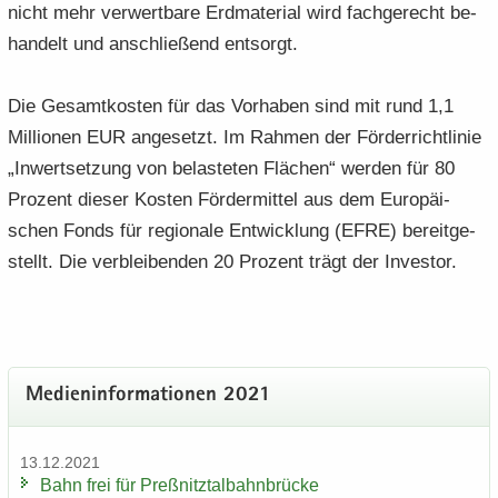
nicht mehr ver­wert­ba­re Erd­ma­te­ri­al wird fach­ge­recht be­
han­delt und an­schlie­ßend ent­sorgt.
Die Ge­samt­kos­ten für das Vor­ha­ben sind mit rund 1,1
Mil­lio­nen EUR an­ge­setzt. Im Rah­men der För­der­richt­li­nie
„In­wert­set­zung von be­las­te­ten Flä­chen“ wer­den für 80
Pro­zent die­ser Kos­ten För­der­mit­tel aus dem Eu­ro­päi­
schen Fonds für re­gio­na­le Ent­wick­lung (EFRE) be­reit­ge­
stellt. Die ver­blei­ben­den 20 Pro­zent trägt der In­ves­tor.
Me­di­en­in­for­ma­tio­nen 2021
13.12.2021
Bahn frei für Preß­nitz­tal­bahn­brü­cke