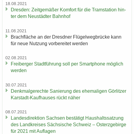
18.08.2021
Dres­den: Zeit­ge­mä­ßer Kom­fort für die Tram­sta­ti­on hin­
ter dem Neu­städ­ter Bahn­hof
11.08.2021
Brach­flä­che an der Dresd­ner Flü­gel­weg­brü­cke kann
für neue Nut­zung vor­be­rei­tet wer­den
02.08.2021
Frei­ber­ger Stadt­füh­rung soll per Smart­pho­ne mög­lich
wer­den
30.07.2021
Denk­mal­ge­rech­te Sa­nie­rung des ehe­ma­li­gen Gör­lit­zer
Karstadt-​Kaufhauses rückt näher
08.07.2021
Lan­des­di­rek­ti­on Sach­sen be­stä­tigt Haus­halts­sat­zung
des Land­krei­ses Säch­si­sche Schweiz – Ost­erz­ge­bir­ge
für 2021 mit Auf­la­gen