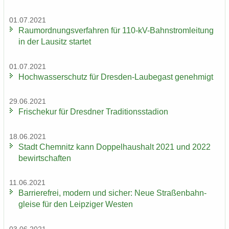
01.07.2021
Raum­ord­nungs­ver­fah­ren für 110-​kV-Bahnstromleitung
in der Lau­sitz star­tet
01.07.2021
Hoch­was­ser­schutz für Dresden-​Laubegast ge­neh­migt
29.06.2021
Fri­sche­kur für Dresd­ner Tra­di­ti­ons­sta­di­on
18.06.2021
Stadt Chem­nitz kann Dop­pel­haus­halt 2021 und 2022
be­wirt­schaf­ten
11.06.2021
Bar­rie­re­frei, mo­dern und si­cher: Neue Stra­ßen­bahn­
glei­se für den Leip­zi­ger Wes­ten