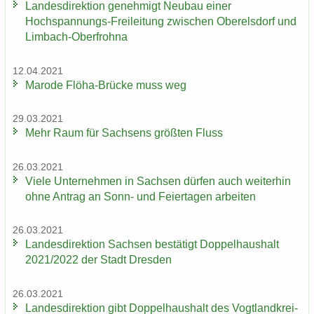
Lan­des­di­rek­ti­on ge­neh­migt Neu­bau einer
Hochspannungs-​Freileitung zwi­schen Ober­els­dorf und
Limbach-​Oberfrohna
12.04.2021
Ma­ro­de Flöha-​Brücke muss weg
29.03.2021
Mehr Raum für Sach­sens größ­ten Fluss
26.03.2021
Viele Un­ter­neh­men in Sach­sen dür­fen auch wei­ter­hin
ohne An­trag an Sonn- und Fei­er­ta­gen ar­bei­ten
26.03.2021
Lan­des­di­rek­ti­on Sach­sen be­stä­tigt Dop­pel­haus­halt
2021/2022 der Stadt Dres­den
26.03.2021
Lan­des­di­rek­ti­on gibt Dop­pel­haus­halt des Vogt­land­krei­