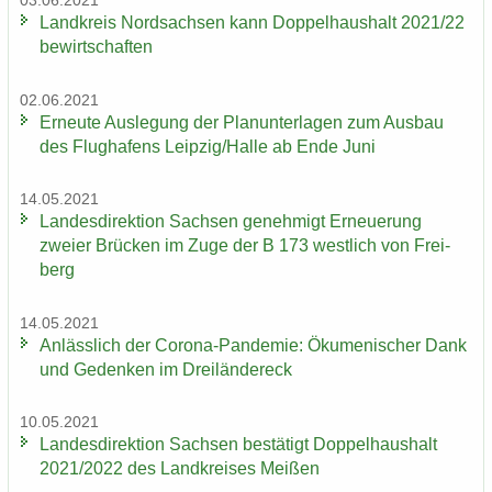
03.06.2021
Land­kreis Nord­sach­sen kann Dop­pel­haus­halt 2021/22
be­wirt­schaf­ten
02.06.2021
Er­neu­te Aus­le­gung der Plan­un­ter­la­gen zum Aus­bau
des Flug­ha­fens Leip­zig/Halle ab Ende Juni
14.05.2021
Lan­des­di­rek­ti­on Sach­sen ge­neh­migt Er­neue­rung
zwei­er Brü­cken im Zuge der B 173 west­lich von Frei­
berg
14.05.2021
An­läss­lich der Corona-​Pandemie: Öku­me­ni­scher Dank
und Ge­den­ken im Drei­län­der­eck
10.05.2021
Lan­des­di­rek­ti­on Sach­sen be­stä­tigt Dop­pel­haus­halt
2021/2022 des Land­krei­ses Mei­ßen