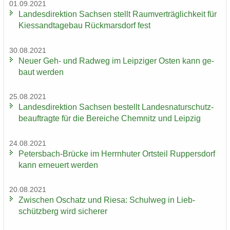
01.09.2021
Lan­des­di­rek­ti­on Sach­sen stellt Ra­um­ver­träg­lich­keit für
Kies­sand­ta­ge­bau Rück­mars­dorf fest
30.08.2021
Neuer Geh- und Rad­weg im Leip­zi­ger Osten kann ge­
baut wer­den
25.08.2021
Lan­des­di­rek­ti­on Sach­sen be­stellt Lan­des­na­tur­schutz­
be­auf­trag­te für die Be­rei­che Chem­nitz und Leip­zig
24.08.2021
Petersbach-​Brücke im Herrn­hu­ter Orts­teil Rup­pers­dorf
kann er­neu­ert wer­den
20.08.2021
Zwi­schen Oschatz und Riesa: Schul­weg in Lieb­
schütz­berg wird si­che­rer