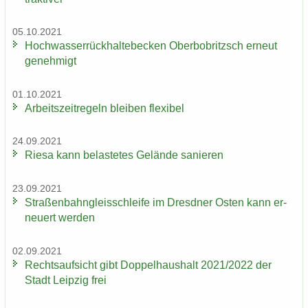
05.10.2021
Hoch­was­ser­rück­hal­te­be­cken Ober­bobritzsch er­neut
ge­neh­migt
01.10.2021
Ar­beits­zeit­re­geln blei­ben fle­xi­bel
24.09.2021
Riesa kann be­las­te­tes Ge­län­de sa­nie­ren
23.09.2021
Stra­ßen­bahn­gleis­schlei­fe im Dresd­ner Osten kann er­
neu­ert wer­den
02.09.2021
Rechts­auf­sicht gibt Dop­pel­haus­halt 2021/2022 der
Stadt Leip­zig frei