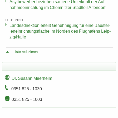
Asyl­be­wer­ber be­zie­hen sa­nier­te Un­ter­kunft der Auf­
nah­me­ein­rich­tung im Chem­nit­zer Stadt­teil Al­ten­dorf
11.01.2021
Lan­des­di­rek­ti­on er­teilt Ge­neh­mi­gung für eine Bau­stel­
len­ein­rich­tungs­flä­che im Nor­den des Flug­ha­fens Leip­
zig/Halle
Liste re­du­zie­ren ...
Dr. Su­sann Meer­heim
0351 825 - 1030
0351 825 - 1003