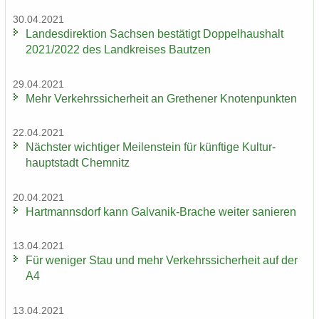
30.04.2021
Lan­des­di­rek­ti­on Sach­sen be­stä­tigt Dop­pel­haus­halt
2021/2022 des Land­krei­ses Baut­zen
29.04.2021
Mehr Ver­kehrs­si­cher­heit an Gre­the­ner Kno­ten­punk­ten
22.04.2021
Nächs­ter wich­ti­ger Mei­len­stein für künf­ti­ge Kul­tur­
haupt­stadt Chem­nitz
20.04.2021
Hart­manns­dorf kann Galvanik-​Brache wei­ter sa­nie­ren
13.04.2021
Für we­ni­ger Stau und mehr Ver­kehrs­si­cher­heit auf der
A4
13.04.2021