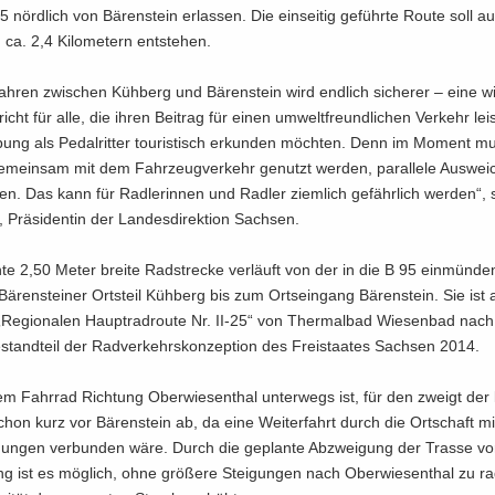
 nörd­lich von Bä­ren­stein er­las­sen. Die ein­sei­tig ge­führ­te Route soll a
a. 2,4 Ki­lo­me­tern ent­ste­hen.
h­ren zwi­schen Küh­berg und Bä­ren­stein wird end­lich si­che­rer – eine wir
icht für alle, die ihren Bei­trag für einen um­welt­freund­li­chen Ver­kehr lei
ung als Pe­dal­rit­ter tou­ris­tisch er­kun­den möch­ten. Denn im Mo­ment m
mein­sam mit dem Fahr­zeug­ver­kehr ge­nutzt wer­den, par­al­le­le Aus­weic
­len. Das kann für Rad­le­rin­nen und Rad­ler ziem­lich ge­fähr­lich wer­den“, 
 Prä­si­den­tin der Lan­des­di­rek­ti­on Sach­sen.
­te 2,50 Meter brei­te Rad­stre­cke ver­läuft von der in die B 95 ein­mün­d
Bä­ren­stei­ner Orts­teil Küh­berg bis zum Orts­ein­gang Bä­ren­stein. Sie ist a
Re­gio­na­len Haupt­rad­rou­te Nr. II-25“ von Ther­mal­bad Wie­sen­bad nac
­stand­teil der Rad­ver­kehrs­kon­zep­ti­on des Frei­staa­tes Sach­sen 2014.
 Fahr­rad Rich­tung Ober­wie­sen­thal un­ter­wegs ist, für den zweigt der k
on kurz vor Bä­ren­stein ab, da eine Wei­ter­fahrt durch die Ort­schaft mit 
gun­gen ver­bun­den wäre. Durch die ge­plan­te Ab­zwei­gung der Tras­se v
ng ist es mög­lich, ohne grö­ße­re Stei­gun­gen nach Ober­wie­sen­thal zu ra