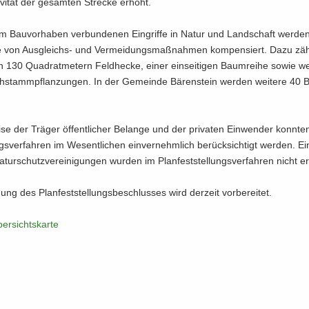
ti­vi­tät der ge­sam­ten Stre­cke er­höht.
m Bau­vor­ha­ben ver­bun­de­nen Ein­grif­fe in Natur und Land­schaft wer­de
 von Ausgleichs-​ und Ver­mei­dungs­maß­nah­men kom­pen­siert. Dazu zäh
n 130 Qua­drat­me­tern Feld­he­cke, einer ein­sei­ti­gen Baum­rei­he sowie we
h­stamm­pflan­zun­gen. In der Ge­mein­de Bä­ren­stein wer­den wei­te­re 4
­se der Trä­ger öf­fent­li­cher Be­lan­ge und der pri­va­ten Ein­wen­der konn­t
ungs­ver­fah­ren im We­sent­li­chen ein­ver­nehm­lich be­rück­sich­tigt wer­den. E
tur­schutz­ver­ei­ni­gun­gen wur­den im Plan­fest­stel­lungs­ver­fah­ren nicht er
ung des Plan­fest­stel­lungs­be­schlus­ses wird der­zeit vor­be­rei­tet.
er­sichts­kar­te