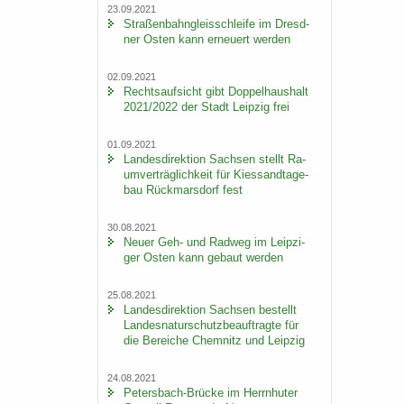
23.09.2021
Stra­ßen­bahn­gleis­schlei­fe im Dresd­
ner Osten kann er­neu­ert wer­den
02.09.2021
Rechts­auf­sicht gibt Dop­pel­haus­halt
2021/2022 der Stadt Leip­zig frei
01.09.2021
Lan­des­di­rek­ti­on Sach­sen stellt Ra­
um­ver­träg­lich­keit für Kies­sand­ta­ge­
bau Rück­mars­dorf fest
30.08.2021
Neuer Geh- und Rad­weg im Leip­zi­
ger Osten kann ge­baut wer­den
25.08.2021
Lan­des­di­rek­ti­on Sach­sen be­stellt
Lan­des­na­tur­schutz­be­auf­trag­te für
die Be­rei­che Chem­nitz und Leip­zig
24.08.2021
Petersbach-​Brücke im Herrn­hu­ter