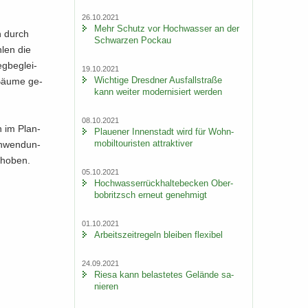
26.10.2021
Mehr Schutz vor Hoch­was­ser an der
n durch
Schwar­zen Po­ckau
­len die
g­be­glei­
19.10.2021
Wich­ti­ge Dresd­ner Aus­fall­stra­ße
0 Bäume ge­
kann wei­ter mo­der­ni­siert wer­den
08.10.2021
en im Plan­
Plaue­ner In­nen­stadt wird für Wohn­
mo­bil­tou­ris­ten at­trak­ti­ver
in­wen­dun­
­ho­ben.
05.10.2021
Hoch­was­ser­rück­hal­te­be­cken Ober­
bobritzsch er­neut ge­neh­migt
01.10.2021
Ar­beits­zeit­re­geln blei­ben fle­xi­bel
24.09.2021
Riesa kann be­las­te­tes Ge­län­de sa­
nie­ren