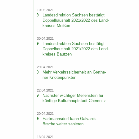
10.05.2021
Lan­des­di­rek­ti­on Sach­sen be­stä­tigt
Dop­pel­haus­halt 2021/2022 des Land­
krei­ses Mei­ßen
30.04.2021
Lan­des­di­rek­ti­on Sach­sen be­stä­tigt
Dop­pel­haus­halt 2021/2022 des Land­
krei­ses Baut­zen
29.04.2021
Mehr Ver­kehrs­si­cher­heit an Gre­the­
ner Kno­ten­punk­ten
22.04.2021
Nächs­ter wich­ti­ger Mei­len­stein für
künf­ti­ge Kul­tur­haupt­stadt Chem­nitz
20.04.2021
Hart­manns­dorf kann Galvanik-​
Brache wei­ter sa­nie­ren
13.04.2021