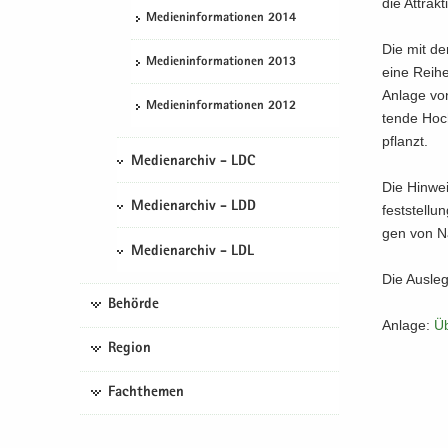
die At­trak­
Me­di­en­in­for­ma­tio­nen 2014
Die mit de
Me­di­en­in­for­ma­tio­nen 2013
eine Reihe
An­la­ge vo
Me­di­en­in­for­ma­tio­nen 2012
ten­de Hoc
pflanzt.
Medienarchiv - LDC
Die Hin­wei
Medienarchiv - LDD
fest­stel­l
gen von Na­
Medienarchiv - LDL
Die Aus­le­g
Behörde
An­la­ge:
Üb
Region
Fachthemen