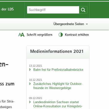
 der LDS
Übergeordnete Seiten
Schrift vergrößern
Kontrast erhöhen
Me­di­en­in­for­ma­tio­nen 2021
ren­
13.12.2021
Bahn frei für Preß­nitz­tal­bahn­brü­cke
10.12.2021
luss zum
Zu­sätz­li­ches High­light für Out­door­
freun­de im West­erz­ge­bir­ge
09.12.2021
 für Stra­
Lan­des­di­rek­ti­on Sach­sen star­tet
Online-​Konsultation zur Kö­nigs­brü­
d­we­ges