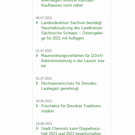
ehe­ma­li­gen Gör­lit­zer Karstadt-​
Kaufhauses rückt näher
08.07.2021
Lan­des­di­rek­ti­on Sach­sen be­stä­tigt
Haus­halts­sat­zung des Land­krei­ses
Säch­si­sche Schweiz – Ost­erz­ge­bir­
ge für 2021 mit Auf­la­gen
01.07.2021
Raum­ord­nungs­ver­fah­ren für 110-​kV-
Bahnstromleitung in der Lau­sitz star­
tet
01.07.2021
Hoch­was­ser­schutz für Dresden-​
Laubegast ge­neh­migt
29.06.2021
Fri­sche­kur für Dresd­ner Tra­di­ti­ons­
sta­di­on
18.06.2021
Stadt Chem­nitz kann Dop­pel­haus­
halt 2021 und 2022 be­wirt­schaf­ten