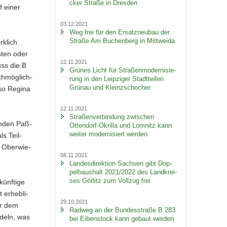
cker Stra­ße in Dres­den
uf einer
03.12.2021
Weg frei für den Er­satz­neu­bau der
Stra­ße Am Bu­chen­berg in Mitt­wei­da
k­lich
s­ten oder
12.11.2021
uss die B
Grü­nes Licht für Stra­ßen­mo­der­ni­sie­
h­mög­lich­
rung in den Leip­zi­ger Stadt­tei­len
Grün­au und Kleinzschoch­er
so Re­gi­na
12.11.2021
Stra­ßen­ver­bin­dung zwi­schen
en­den Paß­
Ottendorf-​Okrilla und Lom­nitz kann
wei­ter mo­der­ni­siert wer­den
ls Teil­
h Ober­wie­
08.11.2021
Lan­des­di­rek­ti­on Sach­sen gibt Dop­
pel­haus­halt 2021/2022 des Land­krei­
ses Gör­litz zum Voll­zug frei
ünf­ti­ge
er­heb­li­
29.10.2021
or dem
Rad­weg an der Bun­des­stra­ße B 283
­deln, was
bei Ei­ben­stock kann ge­baut wer­den