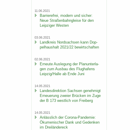
11.06.2021
Bar­rie­re­frei, mo­dern und si­cher:
Neue Stra­ßen­bahn­glei­se für den
Leip­zi­ger Wes­ten
03.06.2021
Land­kreis Nord­sach­sen kann Dop­
pel­haus­halt 2021/22 be­wirt­schaf­ten
02.06.2021
Er­neu­te Aus­le­gung der Plan­un­ter­la­
gen zum Aus­bau des Flug­ha­fens
Leip­zig/Halle ab Ende Juni
14.05.2021
Lan­des­di­rek­ti­on Sach­sen ge­neh­migt
Er­neue­rung zwei­er Brü­cken im Zuge
der B 173 west­lich von Frei­berg
14.05.2021
An­läss­lich der Corona-​Pandemie:
Öku­me­ni­scher Dank und Ge­den­ken
im Drei­län­der­eck