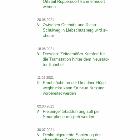
Orts­teil Rup­pers­dorf kann er­neu­ert
wer­den
20.08.2021
Zwi­schen Oschatz und Riesa:
Schul­weg in Lieb­schütz­berg wird si­
che­rer
18.08.2021
Dres­den: Zeit­ge­mä­ßer Kom­fort für
die Tram­sta­ti­on hin­ter dem Neu­städ­
ter Bahn­hof
11.08.2021
Brach­flä­che an der Dresd­ner Flü­gel­
weg­brü­cke kann für neue Nut­zung
vor­be­rei­tet wer­den
02.08.2021
Frei­ber­ger Stadt­füh­rung soll per
Smart­pho­ne mög­lich wer­den
30.07.2021
Denk­mal­ge­rech­te Sa­nie­rung des