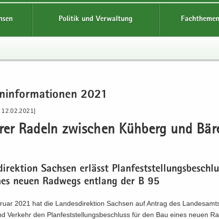
hsen
Politik und Verwaltung
Fachthemen
n­in­for­ma­tio­nen 2021
- 12.02.2021]
e­rer Ra­deln zwi­schen Küh­berg und Bä­
di­rek­ti­on Sach­sen er­lässt Plan­fest­stel­lungs­be­sch
es neuen Rad­wegs ent­lang der B 95
u­ar 2021 hat die Lan­des­di­rek­ti­on Sach­sen auf An­trag des Lan­des­amts
d Ver­kehr den Plan­fest­stel­lungs­be­schluss für den Bau eines neuen Ra