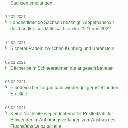
Sach­sen emp­fan­gen
12.02.2021
Lan­des­di­rek­ti­on Sach­sen be­stä­tigt Dop­pel­haus­halt
des Land­krei­ses Mit­tel­sach­sen für 2021 und 2022
12.02.2021
Si­che­rer Ra­deln zwi­schen Küh­berg und Bä­ren­stein
09.02.2021
Dä­cher beim Schnee­räu­men nur an­ge­seilt be­tre­ten
08.02.2021
El­be­deich bei Tor­gau bald wie­der gut ge­rüs­tet für den
Ernst­fall
05.02.2021
Keine Nach­tei­le wegen feh­ler­haf­ter Post­leit­zahl für
Ein­wen­der im An­hö­rungs­ver­fah­ren zum Aus­bau des
Flug­ha­fens Leip­zig/Halle