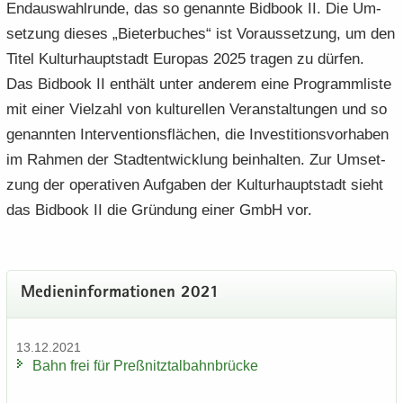
End­aus­wahl­run­de, das so ge­nann­te Bid­book II. Die Um­
set­zung die­ses „Bie­ter­bu­ches“ ist Vor­aus­set­zung, um den
Titel Kul­tur­haupt­stadt Eu­ro­pas 2025 tra­gen zu dür­fen.
Das Bid­book II ent­hält unter an­de­rem eine Pro­gramm­lis­te
mit einer Viel­zahl von kul­tu­rel­len Ver­an­stal­tun­gen und so
ge­nann­ten In­ter­ven­ti­ons­flä­chen, die In­ves­ti­ti­ons­vor­ha­ben
im Rah­men der Stadt­ent­wick­lung be­inhal­ten. Zur Um­set­
zung der ope­ra­ti­ven Auf­ga­ben der Kul­tur­haupt­stadt sieht
das Bid­book II die Grün­dung einer GmbH vor.
Me­di­en­in­for­ma­tio­nen 2021
13.12.2021
Bahn frei für Preß­nitz­tal­bahn­brü­cke