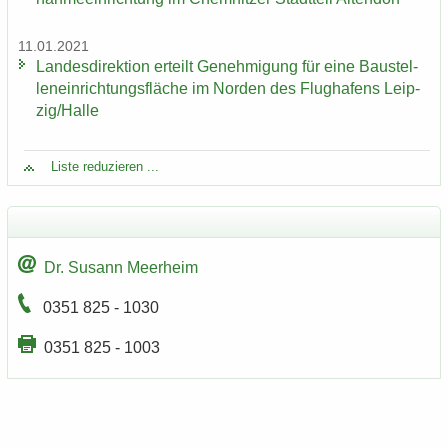
11.01.2021
Lan­des­di­rek­ti­on er­teilt Ge­neh­mi­gung für eine Bau­stel­
len­ein­rich­tungs­flä­che im Nor­den des Flug­ha­fens Leip­
zig/Halle
Liste re­du­zie­ren ...
Dr. Su­sann Meer­heim
0351 825 - 1030
0351 825 - 1003