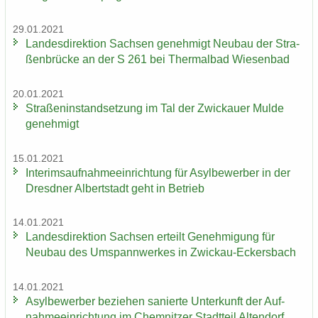
29.01.2021
Lan­des­di­rek­ti­on Sach­sen ge­neh­migt Neu­bau der Stra­
ßen­brü­cke an der S 261 bei Ther­mal­bad Wie­sen­bad
20.01.2021
Stra­ßen­in­stand­set­zung im Tal der Zwi­ckau­er Mulde
ge­neh­migt
15.01.2021
In­te­rims­auf­nah­me­ein­rich­tung für Asyl­be­wer­ber in der
Dresd­ner Al­bert­stadt geht in Be­trieb
14.01.2021
Lan­des­di­rek­ti­on Sach­sen er­teilt Ge­neh­mi­gung für
Neu­bau des Um­spann­wer­kes in Zwickau-​Eckersbach
14.01.2021
Asyl­be­wer­ber be­zie­hen sa­nier­te Un­ter­kunft der Auf­
nah­me­ein­rich­tung im Chem­nit­zer Stadt­teil Al­ten­dorf