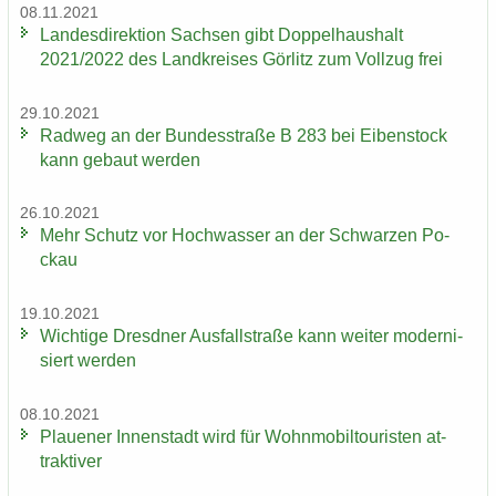
08.11.2021
Lan­des­di­rek­ti­on Sach­sen gibt Dop­pel­haus­halt
2021/2022 des Land­krei­ses Gör­litz zum Voll­zug frei
29.10.2021
Rad­weg an der Bun­des­stra­ße B 283 bei Ei­ben­stock
kann ge­baut wer­den
26.10.2021
Mehr Schutz vor Hoch­was­ser an der Schwar­zen Po­
ckau
19.10.2021
Wich­ti­ge Dresd­ner Aus­fall­stra­ße kann wei­ter mo­der­ni­
siert wer­den
08.10.2021
Plaue­ner In­nen­stadt wird für Wohn­mo­bil­tou­ris­ten at­
trak­ti­ver