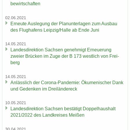
be­wirt­schaf­ten
02.06.2021
Er­neu­te Aus­le­gung der Plan­un­ter­la­gen zum Aus­bau
des Flug­ha­fens Leip­zig/Halle ab Ende Juni
14.05.2021
Lan­des­di­rek­ti­on Sach­sen ge­neh­migt Er­neue­rung
zwei­er Brü­cken im Zuge der B 173 west­lich von Frei­
berg
14.05.2021
An­läss­lich der Corona-​Pandemie: Öku­me­ni­scher Dank
und Ge­den­ken im Drei­län­der­eck
10.05.2021
Lan­des­di­rek­ti­on Sach­sen be­stä­tigt Dop­pel­haus­halt
2021/2022 des Land­krei­ses Mei­ßen
30.04.2021