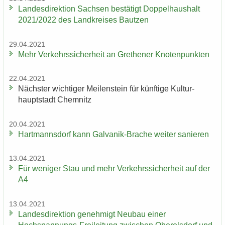
Lan­des­di­rek­ti­on Sach­sen be­stä­tigt Dop­pel­haus­halt
2021/2022 des Land­krei­ses Baut­zen
29.04.2021
Mehr Ver­kehrs­si­cher­heit an Gre­the­ner Kno­ten­punk­ten
22.04.2021
Nächs­ter wich­ti­ger Mei­len­stein für künf­ti­ge Kul­tur­
haupt­stadt Chem­nitz
20.04.2021
Hart­manns­dorf kann Galvanik-​Brache wei­ter sa­nie­ren
13.04.2021
Für we­ni­ger Stau und mehr Ver­kehrs­si­cher­heit auf der
A4
13.04.2021
Lan­des­di­rek­ti­on ge­neh­migt Neu­bau einer