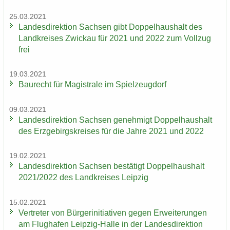
25.03.2021
Lan­des­di­rek­ti­on Sach­sen gibt Dop­pel­haus­halt des
Land­krei­ses Zwi­ckau für 2021 und 2022 zum Voll­zug
frei
19.03.2021
Bau­recht für Ma­gis­tra­le im Spiel­zeug­dorf
09.03.2021
Lan­des­di­rek­ti­on Sach­sen ge­neh­migt Dop­pel­haus­halt
des Erz­ge­birgs­krei­ses für die Jahre 2021 und 2022
19.02.2021
Lan­des­di­rek­ti­on Sach­sen be­stä­tigt Dop­pel­haus­halt
2021/2022 des Land­krei­ses Leip­zig
15.02.2021
Ver­tre­ter von Bür­ger­initia­ti­ven gegen Er­wei­te­run­gen
am Flug­ha­fen Leipzig-​Halle in der Lan­des­di­rek­ti­on