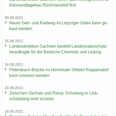
Kies­sand­ta­ge­bau Rück­mars­dorf fest
30.08.2021
Neuer Geh- und Rad­weg im Leip­zi­ger Osten kann ge­
baut wer­den
25.08.2021
Lan­des­di­rek­ti­on Sach­sen be­stellt Lan­des­na­tur­schutz­
be­auf­trag­te für die Be­rei­che Chem­nitz und Leip­zig
24.08.2021
Petersbach-​Brücke im Herrn­hu­ter Orts­teil Rup­pers­dorf
kann er­neu­ert wer­den
20.08.2021
Zwi­schen Oschatz und Riesa: Schul­weg in Lieb­
schütz­berg wird si­che­rer
18.08.2021