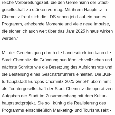
rei­che Vor­be­rei­tungs­zeit, die den Ge­mein­sinn der Stadt­
ge­sell­schaft zu stär­ken ver­mag. Mit ihrem Haupt­sitz in
Chem­nitz freut sich die LDS schon jetzt auf ein bun­tes
Pro­gramm, er­he­ben­de Mo­men­te und viele neue Im­pul­se,
die si­cher­lich auch weit über das Jahr 2025 hin­aus wir­ken
wer­den.“
Mit der Ge­neh­mi­gung durch die Lan­des­di­rek­ti­on kann die
Stadt Chem­nitz die Grün­dung nun förm­lich voll­zie­hen und
nächs­te Schrit­te wie die Be­set­zung des Auf­sichts­rats und
die Be­stel­lung eines Ge­schäfts­füh­rers ein­lei­ten. Die „Kul­
tur­haupt­stadt Eu­ro­pas Chem­nitz 2025 GmbH“ über­nimmt
als Toch­ter­ge­sell­schaft der Stadt Chem­nitz die ope­ra­ti­ven
Auf­ga­ben der Stadt im Zu­sam­men­hang mit dem Kul­tur­
haupt­stadt­pro­jekt. Sie soll künf­tig die Rea­li­sie­rung des
Pro­gramms ein­schließ­lich Marketing-​ und Tou­ris­mus­ak­ti­