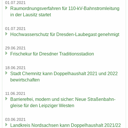
01.07.2021
Raum­ord­nungs­ver­fah­ren für 110-​kV-Bahnstromleitung
in der Lau­sitz star­tet
01.07.2021
Hoch­was­ser­schutz für Dresden-​Laubegast ge­neh­migt
29.06.2021
Fri­sche­kur für Dresd­ner Tra­di­ti­ons­sta­di­on
18.06.2021
Stadt Chem­nitz kann Dop­pel­haus­halt 2021 und 2022
be­wirt­schaf­ten
11.06.2021
Bar­rie­re­frei, mo­dern und si­cher: Neue Stra­ßen­bahn­
glei­se für den Leip­zi­ger Wes­ten
03.06.2021
Land­kreis Nord­sach­sen kann Dop­pel­haus­halt 2021/22