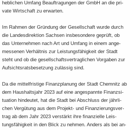
heb­li­chen Um­fang Be­auf­tra­gun­gen der GmbH an die pri­
va­te Wirt­schaft zu er­war­ten.
Im Rah­men der Grün­dung der Ge­sell­schaft wurde durch
die Lan­des­di­rek­ti­on Sach­sen ins­be­son­de­re ge­prüft, ob
das Un­ter­neh­men nach Art und Um­fang in einem an­ge­
mes­se­nen Ver­hält­nis zur Leis­tungs­fä­hig­keit der Stadt
steht und ob die ge­sell­schafts­ver­trag­li­chen Vor­ga­ben zur
Auf­sichts­rats­be­set­zung zu­läs­sig sind.
Da die mit­tel­fris­ti­ge Fi­nanz­pla­nung der Stadt Chem­nitz ab
dem Haus­halts­jahr 2023 auf eine an­ge­spann­te Fi­nanz­si­
tua­ti­on hin­deu­tet, hat die Stadt bei Ab­schluss der jähr­li­
chen Ver­gü­tung aus dem Projekt-​ und Fi­nan­zie­rungs­ver­
trag ab dem Jahr 2023 ver­stärkt ihre fi­nan­zi­el­le Leis­
tungs­fä­hig­keit in den Blick zu neh­men. An­ders als bei an­