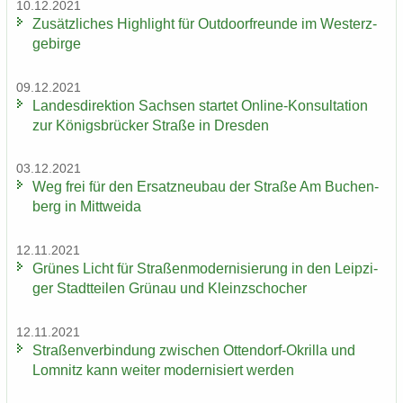
10.12.2021
Zu­sätz­li­ches High­light für Out­door­freun­de im West­erz­
ge­bir­ge
09.12.2021
Lan­des­di­rek­ti­on Sach­sen star­tet Online-​Konsultation
zur Kö­nigs­brü­cker Stra­ße in Dres­den
03.12.2021
Weg frei für den Er­satz­neu­bau der Stra­ße Am Bu­chen­
berg in Mitt­wei­da
12.11.2021
Grü­nes Licht für Stra­ßen­mo­der­ni­sie­rung in den Leip­zi­
ger Stadt­tei­len Grün­au und Kleinzschoch­er
12.11.2021
Stra­ßen­ver­bin­dung zwi­schen Ottendorf-​Okrilla und
Lom­nitz kann wei­ter mo­der­ni­siert wer­den