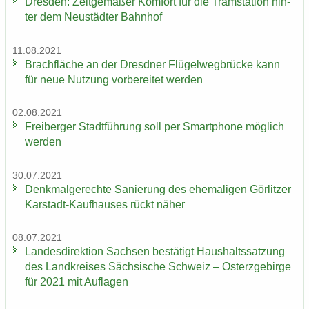
Dres­den: Zeit­ge­mä­ßer Kom­fort für die Tram­sta­ti­on hin­
ter dem Neu­städ­ter Bahn­hof
11.08.2021
Brach­flä­che an der Dresd­ner Flü­gel­weg­brü­cke kann
für neue Nut­zung vor­be­rei­tet wer­den
02.08.2021
Frei­ber­ger Stadt­füh­rung soll per Smart­pho­ne mög­lich
wer­den
30.07.2021
Denk­mal­ge­rech­te Sa­nie­rung des ehe­ma­li­gen Gör­lit­zer
Karstadt-​Kaufhauses rückt näher
08.07.2021
Lan­des­di­rek­ti­on Sach­sen be­stä­tigt Haus­halts­sat­zung
des Land­krei­ses Säch­si­sche Schweiz – Ost­erz­ge­bir­ge
für 2021 mit Auf­la­gen