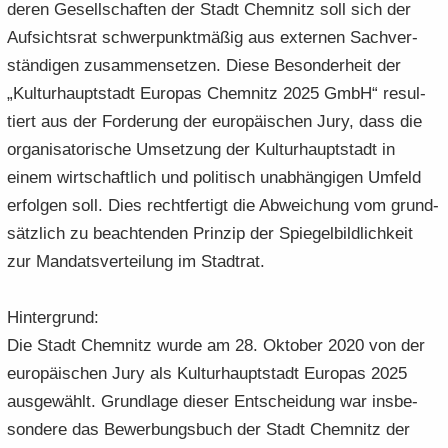
de­ren Ge­sell­schaf­ten der Stadt Chem­nitz soll sich der
Auf­sichts­rat schwer­punkt­mä­ßig aus ex­ter­nen Sach­ver­
stän­di­gen zu­sam­men­set­zen. Diese Be­son­der­heit der
„Kul­tur­haupt­stadt Eu­ro­pas Chem­nitz 2025 GmbH“ re­sul­
tiert aus der For­de­rung der eu­ro­päi­schen Jury, dass die
or­ga­ni­sa­to­ri­sche Um­set­zung der Kul­tur­haupt­stadt in
einem wirt­schaft­lich und po­li­tisch un­ab­hän­gi­gen Um­feld
er­fol­gen soll. Dies recht­fer­tigt die Ab­wei­chung vom grund­
sätz­lich zu be­ach­ten­den Prin­zip der Spie­gel­bild­lich­keit
zur Man­dats­ver­tei­lung im Stadt­rat.
Hin­ter­grund:
Die Stadt Chem­nitz wurde am 28. Ok­to­ber 2020 von der
eu­ro­päi­schen Jury als Kul­tur­haupt­stadt Eu­ro­pas 2025
aus­ge­wählt. Grund­la­ge die­ser Ent­schei­dung war ins­be­
son­de­re das Be­wer­bungs­buch der Stadt Chem­nitz der