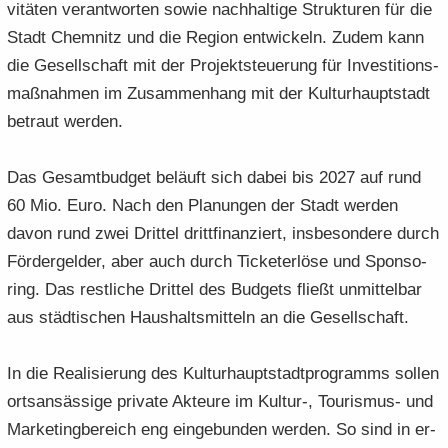
vi­tä­ten ver­ant­wor­ten sowie nach­hal­ti­ge Struk­tu­ren für die
Stadt Chem­nitz und die Re­gi­on ent­wi­ckeln. Zudem kann
die Ge­sell­schaft mit der Pro­jekt­steue­rung für In­ves­ti­ti­ons­
maß­nah­men im Zu­sam­men­hang mit der Kul­tur­haupt­stadt
be­traut wer­den.
Das Ge­samt­bud­get be­läuft sich dabei bis 2027 auf rund
60 Mio. Euro. Nach den Pla­nun­gen der Stadt wer­den
davon rund zwei Drit­tel dritt­fi­nan­ziert, ins­be­son­de­re durch
För­der­gel­der, aber auch durch Ti­cke­ter­lö­se und Spon­so­
ring. Das rest­li­che Drit­tel des Bud­gets fließt un­mit­tel­bar
aus städ­ti­schen Haus­halts­mit­teln an die Ge­sell­schaft.
In die Rea­li­sie­rung des Kul­tur­haupt­stadt­pro­gramms sol­len
orts­an­säs­si­ge pri­va­te Ak­teu­re im Kultur-​, Tourismus-​ und
Mar­ke­ting­be­reich eng ein­ge­bun­den wer­den. So sind in er­