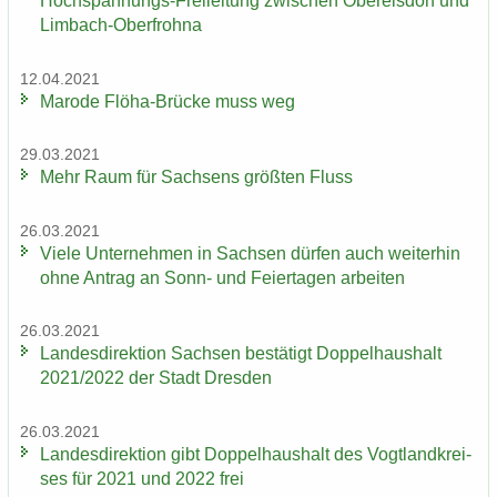
Hochspannungs-​Freileitung zwi­schen Ober­els­dorf und
Limbach-​Oberfrohna
12.04.2021
Ma­ro­de Flöha-​Brücke muss weg
29.03.2021
Mehr Raum für Sach­sens größ­ten Fluss
26.03.2021
Viele Un­ter­neh­men in Sach­sen dür­fen auch wei­ter­hin
ohne An­trag an Sonn- und Fei­er­ta­gen ar­bei­ten
26.03.2021
Lan­des­di­rek­ti­on Sach­sen be­stä­tigt Dop­pel­haus­halt
2021/2022 der Stadt Dres­den
26.03.2021
Lan­des­di­rek­ti­on gibt Dop­pel­haus­halt des Vogt­land­krei­
ses für 2021 und 2022 frei