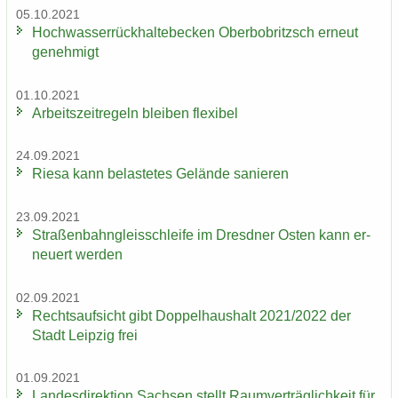
05.10.2021
Hoch­was­ser­rück­hal­te­be­cken Ober­bobritzsch er­neut
ge­neh­migt
01.10.2021
Ar­beits­zeit­re­geln blei­ben fle­xi­bel
24.09.2021
Riesa kann be­las­te­tes Ge­län­de sa­nie­ren
23.09.2021
Stra­ßen­bahn­gleis­schlei­fe im Dresd­ner Osten kann er­
neu­ert wer­den
02.09.2021
Rechts­auf­sicht gibt Dop­pel­haus­halt 2021/2022 der
Stadt Leip­zig frei
01.09.2021
Lan­des­di­rek­ti­on Sach­sen stellt Ra­um­ver­träg­lich­keit für