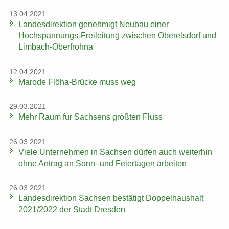
13.04.2021
Lan­des­di­rek­ti­on ge­neh­migt Neu­bau einer
Hochspannungs-​Freileitung zwi­schen Ober­els­dorf und
Limbach-​Oberfrohna
12.04.2021
Ma­ro­de Flöha-​Brücke muss weg
29.03.2021
Mehr Raum für Sach­sens größ­ten Fluss
26.03.2021
Viele Un­ter­neh­men in Sach­sen dür­fen auch wei­ter­hin
ohne An­trag an Sonn- und Fei­er­ta­gen ar­bei­ten
26.03.2021
Lan­des­di­rek­ti­on Sach­sen be­stä­tigt Dop­pel­haus­halt
2021/2022 der Stadt Dres­den