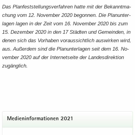
Das Plan­fest­stel­lungs­ver­fah­ren hatte mit der Be­kannt­ma­
chung vom 12. No­vem­ber 2020 be­gon­nen. Die Plan­un­ter­
la­gen lagen in der Zeit vom 16. No­vem­ber 2020 bis zum
15. De­zem­ber 2020 in den 17 Städ­ten und Ge­mein­den, in
denen sich das Vor­ha­ben vor­aus­sicht­lich aus­wir­ken wird,
aus. Au­ßer­dem sind die Plan­un­ter­la­gen seit dem 16. No­
vem­ber 2020 auf der In­ter­net­sei­te der Lan­des­di­rek­ti­on
zu­gäng­lich.
Me­di­en­in­for­ma­tio­nen 2021