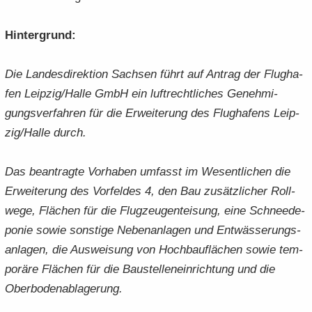
Hin­ter­grund:
Die Lan­des­di­rek­ti­on Sach­sen führt auf An­trag der Flug­ha­
fen Leip­zig/Halle GmbH ein luft­recht­li­ches Ge­neh­mi­
gungs­ver­fah­ren für die Er­wei­te­rung des Flug­ha­fens Leip­
zig/Halle durch.
Das be­an­trag­te Vor­ha­ben um­fasst im We­sent­li­chen die
Er­wei­te­rung des Vor­fel­des 4, den Bau zu­sätz­li­cher Roll­
we­ge, Flä­chen für die Flug­zeu­gent­ei­sung, eine Schnee­de­
po­nie sowie sons­ti­ge Ne­ben­an­la­gen und Ent­wäs­se­rungs­
an­la­gen, die Aus­wei­sung von Hoch­bau­flä­chen sowie tem­
po­rä­re Flä­chen für die Bau­stel­len­ein­rich­tung und die
Ober­bo­den­ab­la­ge­rung.