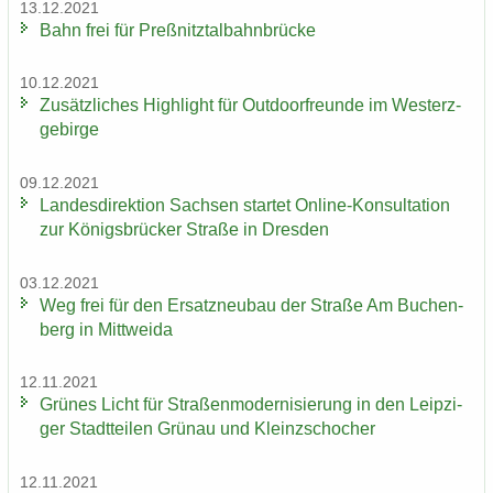
13.12.2021
Bahn frei für Preß­nitz­tal­bahn­brü­cke
10.12.2021
Zu­sätz­li­ches High­light für Out­door­freun­de im West­erz­
ge­bir­ge
09.12.2021
Lan­des­di­rek­ti­on Sach­sen star­tet Online-​Konsultation
zur Kö­nigs­brü­cker Stra­ße in Dres­den
03.12.2021
Weg frei für den Er­satz­neu­bau der Stra­ße Am Bu­chen­
berg in Mitt­wei­da
12.11.2021
Grü­nes Licht für Stra­ßen­mo­der­ni­sie­rung in den Leip­zi­
ger Stadt­tei­len Grün­au und Kleinzschoch­er
12.11.2021