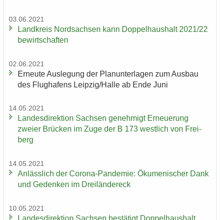
03.06.2021
Land­kreis Nord­sach­sen kann Dop­pel­haus­halt 2021/22
be­wirt­schaf­ten
02.06.2021
Er­neu­te Aus­le­gung der Plan­un­ter­la­gen zum Aus­bau
des Flug­ha­fens Leip­zig/Halle ab Ende Juni
14.05.2021
Lan­des­di­rek­ti­on Sach­sen ge­neh­migt Er­neue­rung
zwei­er Brü­cken im Zuge der B 173 west­lich von Frei­
berg
14.05.2021
An­läss­lich der Corona-​Pandemie: Öku­me­ni­scher Dank
und Ge­den­ken im Drei­län­der­eck
10.05.2021
Lan­des­di­rek­ti­on Sach­sen be­stä­tigt Dop­pel­haus­halt