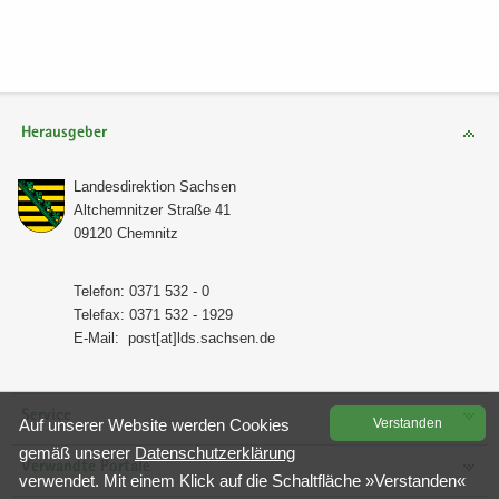
Herausgeber
Lan­des­di­rek­ti­on Sach­sen
Alt­chem­nit­zer Stra­ße 41
09120 Chem­nitz
Te­le­fon: 0371 532 - 0
Te­le­fax: 0371 532 - 1929
E-​Mail:
post[at]lds.sach­sen.de
Service
Auf un­se­rer Web­site wer­den Coo­kies
Ver­stan­den
gemäß un­se­rer
Da­ten­schutz­er­klä­rung
Verwandte Portale
ver­wen­det. Mit einem Klick auf die Schalt­flä­che »Ver­stan­den«