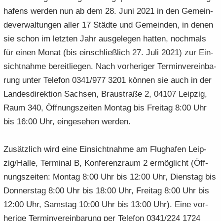
ha­fens wer­den nun ab dem 28. Juni 2021 in den Ge­mein­
de­ver­wal­tun­gen aller 17 Städ­te und Ge­mein­den, in denen
sie schon im letz­ten Jahr aus­ge­le­gen hat­ten, noch­mals
für einen Monat (bis ein­schließ­lich 27. Juli 2021) zur Ein­
sicht­nah­me be­reit­lie­gen. Nach vor­he­ri­ger Ter­min­ver­ein­ba­
rung unter Te­le­fon 0341/977 3201 kön­nen sie auch in der
Lan­des­di­rek­ti­on Sach­sen, Brau­stra­ße 2, 04107 Leip­zig,
Raum 340, Öff­nungs­zei­ten Mon­tag bis Frei­tag 8:00 Uhr
bis 16:00 Uhr, ein­ge­se­hen wer­den.
Zu­sätz­lich wird eine Ein­sicht­nah­me am Flug­ha­fen Leip­
zig/Halle, Ter­mi­nal B, Kon­fe­renz­raum 2 er­mög­licht (Öff­
nungs­zei­ten: Mon­tag 8:00 Uhr bis 12:00 Uhr, Diens­tag bis
Don­ners­tag 8:00 Uhr bis 18:00 Uhr, Frei­tag 8:00 Uhr bis
12:00 Uhr, Sams­tag 10:00 Uhr bis 13:00 Uhr). Eine vor­
he­ri­ge Ter­min­ver­ein­ba­rung per Te­le­fon 0341/224 1724