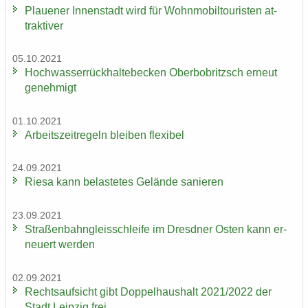
Plaue­ner In­nen­stadt wird für Wohn­mo­bil­tou­ris­ten at­
trak­ti­ver
05.10.2021
Hoch­was­ser­rück­hal­te­be­cken Ober­bobritzsch er­neut
ge­neh­migt
01.10.2021
Ar­beits­zeit­re­geln blei­ben fle­xi­bel
24.09.2021
Riesa kann be­las­te­tes Ge­län­de sa­nie­ren
23.09.2021
Stra­ßen­bahn­gleis­schlei­fe im Dresd­ner Osten kann er­
neu­ert wer­den
02.09.2021
Rechts­auf­sicht gibt Dop­pel­haus­halt 2021/2022 der
Stadt Leip­zig frei