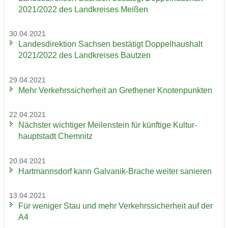
2021/2022 des Land­krei­ses Mei­ßen
30.04.2021
Lan­des­di­rek­ti­on Sach­sen be­stä­tigt Dop­pel­haus­halt
2021/2022 des Land­krei­ses Baut­zen
29.04.2021
Mehr Ver­kehrs­si­cher­heit an Gre­the­ner Kno­ten­punk­ten
22.04.2021
Nächs­ter wich­ti­ger Mei­len­stein für künf­ti­ge Kul­tur­
haupt­stadt Chem­nitz
20.04.2021
Hart­manns­dorf kann Galvanik-​Brache wei­ter sa­nie­ren
13.04.2021
Für we­ni­ger Stau und mehr Ver­kehrs­si­cher­heit auf der
A4