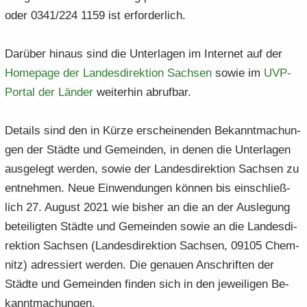
oder 0341/224 1159 ist er­for­der­lich.
Dar­über hin­aus sind die Un­ter­la­gen im In­ter­net auf der
Home­page der Lan­des­di­rek­ti­on Sach­sen
sowie im
UVP-​​
Portal der Län­der
wei­ter­hin ab­ruf­bar.
De­tails sind den in Kürze er­schei­nen­den Be­kannt­ma­chun­
gen der Städ­te und Ge­mein­den, in denen die Un­ter­la­gen
aus­ge­legt wer­den, sowie der Lan­des­di­rek­ti­on Sach­sen zu
ent­neh­men. Neue Ein­wen­dun­gen kön­nen bis ein­schließ­
lich 27. Au­gust 2021 wie bis­her an die an der Aus­le­gung
be­tei­lig­ten Städ­te und Ge­mein­den sowie an die Lan­des­di­
rek­ti­on Sach­sen (Lan­des­di­rek­ti­on Sach­sen, 09105 Chem­
nitz) adres­siert wer­den. Die ge­nau­en An­schrif­ten der
Städ­te und Ge­mein­den fin­den sich in den je­wei­li­gen Be­
kannt­ma­chun­gen.