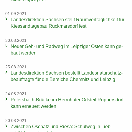
01.09.2021
Lan­des­di­rek­ti­on Sach­sen stellt Ra­um­ver­träg­lich­keit für
Kies­sand­ta­ge­bau Rück­mars­dorf fest
30.08.2021
Neuer Geh- und Rad­weg im Leip­zi­ger Osten kann ge­
baut wer­den
25.08.2021
Lan­des­di­rek­ti­on Sach­sen be­stellt Lan­des­na­tur­schutz­
be­auf­trag­te für die Be­rei­che Chem­nitz und Leip­zig
24.08.2021
Petersbach-​Brücke im Herrn­hu­ter Orts­teil Rup­pers­dorf
kann er­neu­ert wer­den
20.08.2021
Zwi­schen Oschatz und Riesa: Schul­weg in Lieb­