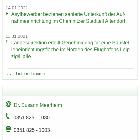
14.01.2021
Asyl­be­wer­ber be­zie­hen sa­nier­te Un­ter­kunft der Auf­
nah­me­ein­rich­tung im Chem­nit­zer Stadt­teil Al­ten­dorf
11.01.2021
Lan­des­di­rek­ti­on er­teilt Ge­neh­mi­gung für eine Bau­stel­
len­ein­rich­tungs­flä­che im Nor­den des Flug­ha­fens Leip­
zig/Halle
Liste re­du­zie­ren ...
Dr. Su­sann Meer­heim
0351 825 - 1030
0351 825 - 1003