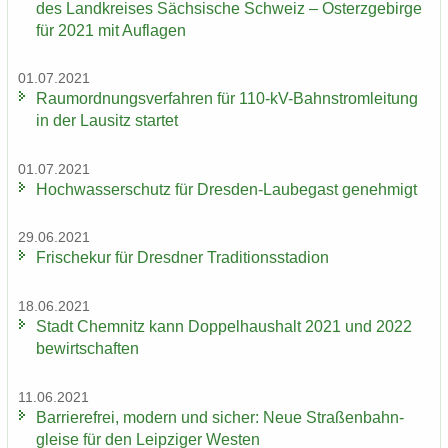
des Land­krei­ses Säch­si­sche Schweiz – Ost­erz­ge­bir­ge
für 2021 mit Auf­la­gen
01.07.2021
Raum­ord­nungs­ver­fah­ren für 110-​kV-Bahnstromleitung
in der Lau­sitz star­tet
01.07.2021
Hoch­was­ser­schutz für Dresden-​Laubegast ge­neh­migt
29.06.2021
Fri­sche­kur für Dresd­ner Tra­di­ti­ons­sta­di­on
18.06.2021
Stadt Chem­nitz kann Dop­pel­haus­halt 2021 und 2022
be­wirt­schaf­ten
11.06.2021
Bar­rie­re­frei, mo­dern und si­cher: Neue Stra­ßen­bahn­
glei­se für den Leip­zi­ger Wes­ten