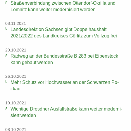
Stra­ßen­ver­bin­dung zwi­schen Ottendorf-​Okrilla und
Lom­nitz kann wei­ter mo­der­ni­siert wer­den
08.11.2021
Lan­des­di­rek­ti­on Sach­sen gibt Dop­pel­haus­halt
2021/2022 des Land­krei­ses Gör­litz zum Voll­zug frei
29.10.2021
Rad­weg an der Bun­des­stra­ße B 283 bei Ei­ben­stock
kann ge­baut wer­den
26.10.2021
Mehr Schutz vor Hoch­was­ser an der Schwar­zen Po­
ckau
19.10.2021
Wich­ti­ge Dresd­ner Aus­fall­stra­ße kann wei­ter mo­der­ni­
siert wer­den
08.10.2021