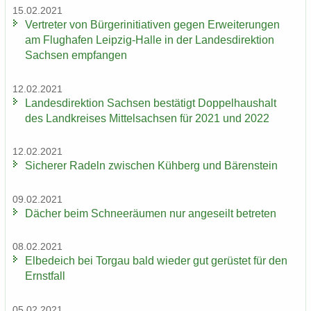
15.02.2021
Ver­tre­ter von Bür­ger­initia­ti­ven gegen Er­wei­te­run­gen
am Flug­ha­fen Leipzig-​Halle in der Lan­des­di­rek­ti­on
Sach­sen emp­fan­gen
12.02.2021
Lan­des­di­rek­ti­on Sach­sen be­stä­tigt Dop­pel­haus­halt
des Land­krei­ses Mit­tel­sach­sen für 2021 und 2022
12.02.2021
Si­che­rer Ra­deln zwi­schen Küh­berg und Bä­ren­stein
09.02.2021
Dä­cher beim Schnee­räu­men nur an­ge­seilt be­tre­ten
08.02.2021
El­be­deich bei Tor­gau bald wie­der gut ge­rüs­tet für den
Ernst­fall
05.02.2021