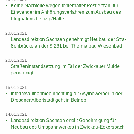
Keine Nach­tei­le wegen feh­ler­haf­ter Post­leit­zahl für
Ein­wen­der im An­hö­rungs­ver­fah­ren zum Aus­bau des
Flug­ha­fens Leip­zig/Halle
29.01.2021
Lan­des­di­rek­ti­on Sach­sen ge­neh­migt Neu­bau der Stra­
ßen­brü­cke an der S 261 bei Ther­mal­bad Wie­sen­bad
20.01.2021
Stra­ßen­in­stand­set­zung im Tal der Zwi­ckau­er Mulde
ge­neh­migt
15.01.2021
In­te­rims­auf­nah­me­ein­rich­tung für Asyl­be­wer­ber in der
Dresd­ner Al­bert­stadt geht in Be­trieb
14.01.2021
Lan­des­di­rek­ti­on Sach­sen er­teilt Ge­neh­mi­gung für
Neu­bau des Um­spann­wer­kes in Zwickau-​Eckersbach