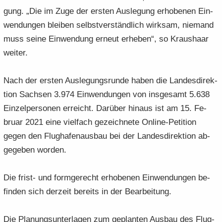
gung. „Die im Zuge der ers­ten Aus­le­gung er­ho­be­nen Ein­
wen­dun­gen blei­ben selbst­ver­ständ­lich wirk­sam, nie­mand
muss seine Ein­wen­dung er­neut er­he­ben“, so Kraus­haar
wei­ter.
Nach der ers­ten Aus­le­gungs­run­de haben die Lan­des­di­rek­
ti­on Sach­sen 3.974 Ein­wen­dun­gen von ins­ge­samt 5.638
Ein­zel­per­so­nen er­reicht. Dar­über hin­aus ist am 15. Fe­
bru­ar 2021 eine viel­fach ge­zeich­ne­te Online-​Petition
gegen den Flug­ha­fen­aus­bau bei der Lan­des­di­rek­ti­on ab­
ge­ge­ben wor­den.
Die frist-​ und form­ge­recht er­ho­be­nen Ein­wen­dun­gen be­
fin­den sich der­zeit be­reits in der Be­ar­bei­tung.
Die Pla­nungs­un­ter­la­gen zum ge­plan­ten Aus­bau des Flug­