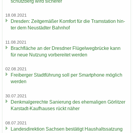
schütz­berg wird si­che­rer
18.08.2021
Dres­den: Zeit­ge­mä­ßer Kom­fort für die Tram­sta­ti­on hin­
ter dem Neu­städ­ter Bahn­hof
11.08.2021
Brach­flä­che an der Dresd­ner Flü­gel­weg­brü­cke kann
für neue Nut­zung vor­be­rei­tet wer­den
02.08.2021
Frei­ber­ger Stadt­füh­rung soll per Smart­pho­ne mög­lich
wer­den
30.07.2021
Denk­mal­ge­rech­te Sa­nie­rung des ehe­ma­li­gen Gör­lit­zer
Karstadt-​Kaufhauses rückt näher
08.07.2021
Lan­des­di­rek­ti­on Sach­sen be­stä­tigt Haus­halts­sat­zung