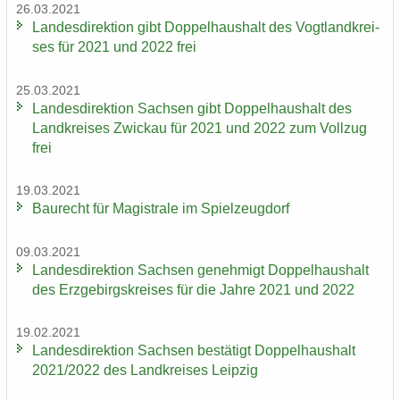
26.03.2021
Lan­des­di­rek­ti­on gibt Dop­pel­haus­halt des Vogt­land­krei­
ses für 2021 und 2022 frei
25.03.2021
Lan­des­di­rek­ti­on Sach­sen gibt Dop­pel­haus­halt des
Land­krei­ses Zwi­ckau für 2021 und 2022 zum Voll­zug
frei
19.03.2021
Bau­recht für Ma­gis­tra­le im Spiel­zeug­dorf
09.03.2021
Lan­des­di­rek­ti­on Sach­sen ge­neh­migt Dop­pel­haus­halt
des Erz­ge­birgs­krei­ses für die Jahre 2021 und 2022
19.02.2021
Lan­des­di­rek­ti­on Sach­sen be­stä­tigt Dop­pel­haus­halt
2021/2022 des Land­krei­ses Leip­zig