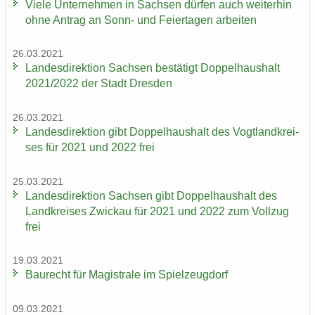
Viele Un­ter­neh­men in Sach­sen dür­fen auch wei­ter­hin
ohne An­trag an Sonn- und Fei­er­ta­gen ar­bei­ten
26.03.2021
Lan­des­di­rek­ti­on Sach­sen be­stä­tigt Dop­pel­haus­halt
2021/2022 der Stadt Dres­den
26.03.2021
Lan­des­di­rek­ti­on gibt Dop­pel­haus­halt des Vogt­land­krei­
ses für 2021 und 2022 frei
25.03.2021
Lan­des­di­rek­ti­on Sach­sen gibt Dop­pel­haus­halt des
Land­krei­ses Zwi­ckau für 2021 und 2022 zum Voll­zug
frei
19.03.2021
Bau­recht für Ma­gis­tra­le im Spiel­zeug­dorf
09.03.2021