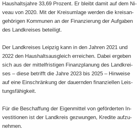
Haus­halts­jah­re 33,69 Pro­zent. Er bleibt damit auf dem Ni­
veau von 2020. Mit der Kreis­um­la­ge wer­den die kreis­an­
ge­hö­ri­gen Kom­mu­nen an der Fi­nan­zie­rung der Auf­ga­ben
des Land­krei­ses be­tei­ligt.
Der Land­krei­ses Leip­zig kann in den Jah­ren 2021 und
2022 den Haus­halts­aus­gleich er­rei­chen. Dabei er­ge­ben
sich aus der mit­tel­fris­ti­gen Fi­nanz­pla­nung des Land­krei­
ses – diese be­trifft die Jahre 2023 bis 2025 – Hin­wei­se
auf eine Ein­schrän­kung der dau­ern­den fi­nan­zi­el­len Leis­
tungs­fä­hig­keit.
Für die Be­schaf­fung der Ei­gen­mit­tel von ge­för­der­ten In­
ves­ti­tio­nen ist der Land­kreis ge­zwun­gen, Kre­di­te auf­zu­
neh­men.