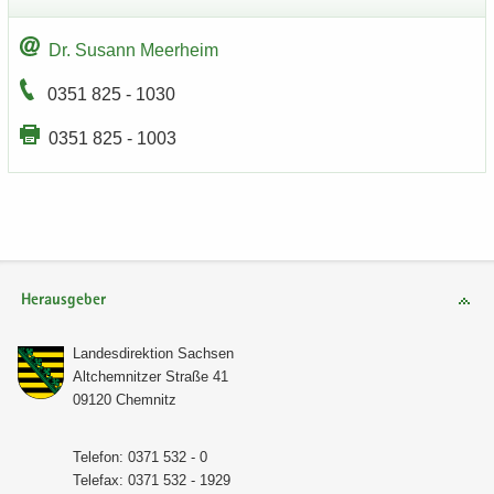
Dr. Su­sann Meer­heim
0351 825 - 1030
0351 825 - 1003
Herausgeber
Lan­des­di­rek­ti­on Sach­sen
Alt­chem­nit­zer Stra­ße 41
09120 Chem­nitz
Te­le­fon: 0371 532 - 0
Te­le­fax: 0371 532 - 1929