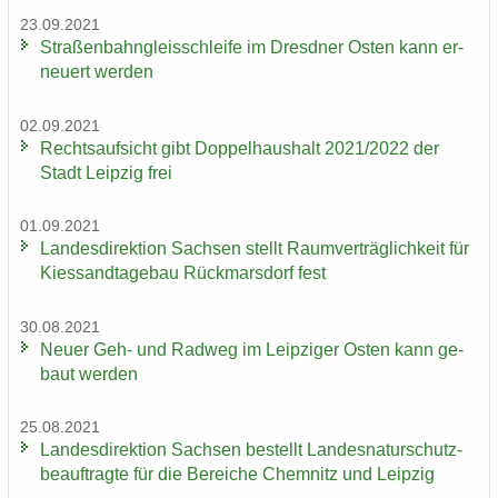
23.09.2021
Stra­ßen­bahn­gleis­schlei­fe im Dresd­ner Osten kann er­
neu­ert wer­den
02.09.2021
Rechts­auf­sicht gibt Dop­pel­haus­halt 2021/2022 der
Stadt Leip­zig frei
01.09.2021
Lan­des­di­rek­ti­on Sach­sen stellt Ra­um­ver­träg­lich­keit für
Kies­sand­ta­ge­bau Rück­mars­dorf fest
30.08.2021
Neuer Geh- und Rad­weg im Leip­zi­ger Osten kann ge­
baut wer­den
25.08.2021
Lan­des­di­rek­ti­on Sach­sen be­stellt Lan­des­na­tur­schutz­
be­auf­trag­te für die Be­rei­che Chem­nitz und Leip­zig