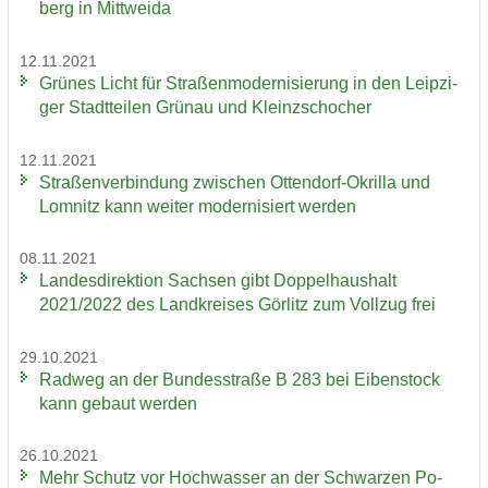
berg in Mitt­wei­da
12.11.2021
Grü­nes Licht für Stra­ßen­mo­der­ni­sie­rung in den Leip­zi­
ger Stadt­tei­len Grün­au und Kleinzschoch­er
12.11.2021
Stra­ßen­ver­bin­dung zwi­schen Ottendorf-​Okrilla und
Lom­nitz kann wei­ter mo­der­ni­siert wer­den
08.11.2021
Lan­des­di­rek­ti­on Sach­sen gibt Dop­pel­haus­halt
2021/2022 des Land­krei­ses Gör­litz zum Voll­zug frei
29.10.2021
Rad­weg an der Bun­des­stra­ße B 283 bei Ei­ben­stock
kann ge­baut wer­den
26.10.2021
Mehr Schutz vor Hoch­was­ser an der Schwar­zen Po­