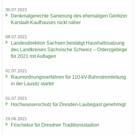
30.07.2021
Denk­mal­ge­rech­te Sa­nie­rung des ehe­ma­li­gen Gör­lit­zer
Karstadt-​Kaufhauses rückt näher
08.07.2021
Lan­des­di­rek­ti­on Sach­sen be­stä­tigt Haus­halts­sat­zung
des Land­krei­ses Säch­si­sche Schweiz – Ost­erz­ge­bir­ge
für 2021 mit Auf­la­gen
01.07.2021
Raum­ord­nungs­ver­fah­ren für 110-​kV-Bahnstromleitung
in der Lau­sitz star­tet
01.07.2021
Hoch­was­ser­schutz für Dresden-​Laubegast ge­neh­migt
29.06.2021
Fri­sche­kur für Dresd­ner Tra­di­ti­ons­sta­di­on