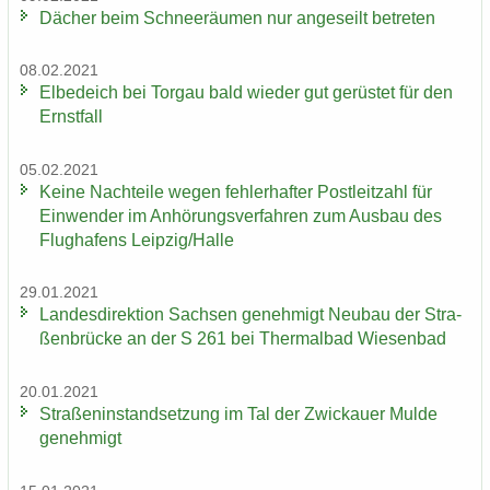
Dä­cher beim Schnee­räu­men nur an­ge­seilt be­tre­ten
08.02.2021
El­be­deich bei Tor­gau bald wie­der gut ge­rüs­tet für den
Ernst­fall
05.02.2021
Keine Nach­tei­le wegen feh­ler­haf­ter Post­leit­zahl für
Ein­wen­der im An­hö­rungs­ver­fah­ren zum Aus­bau des
Flug­ha­fens Leip­zig/Halle
29.01.2021
Lan­des­di­rek­ti­on Sach­sen ge­neh­migt Neu­bau der Stra­
ßen­brü­cke an der S 261 bei Ther­mal­bad Wie­sen­bad
20.01.2021
Stra­ßen­in­stand­set­zung im Tal der Zwi­ckau­er Mulde
ge­neh­migt