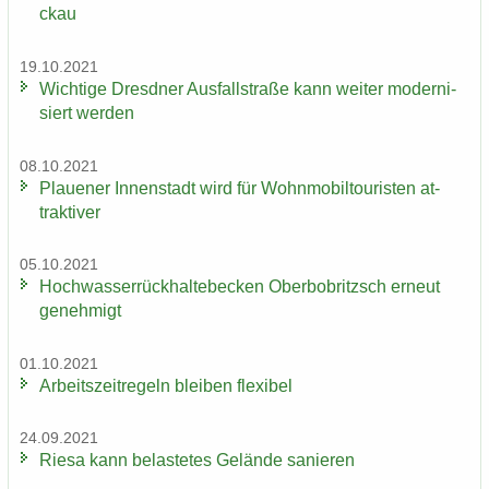
ckau
19.10.2021
Wich­ti­ge Dresd­ner Aus­fall­stra­ße kann wei­ter mo­der­ni­
siert wer­den
08.10.2021
Plaue­ner In­nen­stadt wird für Wohn­mo­bil­tou­ris­ten at­
trak­ti­ver
05.10.2021
Hoch­was­ser­rück­hal­te­be­cken Ober­bobritzsch er­neut
ge­neh­migt
01.10.2021
Ar­beits­zeit­re­geln blei­ben fle­xi­bel
24.09.2021
Riesa kann be­las­te­tes Ge­län­de sa­nie­ren