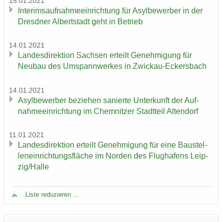
15.01.2021
In­te­rims­auf­nah­me­ein­rich­tung für Asyl­be­wer­ber in der
Dresd­ner Al­bert­stadt geht in Be­trieb
14.01.2021
Lan­des­di­rek­ti­on Sach­sen er­teilt Ge­neh­mi­gung für
Neu­bau des Um­spann­wer­kes in Zwickau-​Eckersbach
14.01.2021
Asyl­be­wer­ber be­zie­hen sa­nier­te Un­ter­kunft der Auf­
nah­me­ein­rich­tung im Chem­nit­zer Stadt­teil Al­ten­dorf
11.01.2021
Lan­des­di­rek­ti­on er­teilt Ge­neh­mi­gung für eine Bau­stel­
len­ein­rich­tungs­flä­che im Nor­den des Flug­ha­fens Leip­
zig/Halle
Liste re­du­zie­ren ...