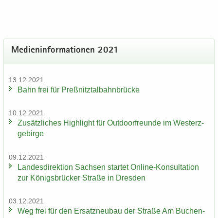
Me­di­en­in­for­ma­tio­nen 2021
13.12.2021
Bahn frei für Preß­nitz­tal­bahn­brü­cke
10.12.2021
Zu­sätz­li­ches High­light für Out­door­freun­de im West­erz­
ge­bir­ge
09.12.2021
Lan­des­di­rek­ti­on Sach­sen star­tet Online-​Konsultation
zur Kö­nigs­brü­cker Stra­ße in Dres­den
03.12.2021
Weg frei für den Er­satz­neu­bau der Stra­ße Am Bu­chen­