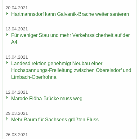
20.04.2021
Hart­manns­dorf kann Galvanik-​Brache wei­ter sa­nie­ren
13.04.2021
Für we­ni­ger Stau und mehr Ver­kehrs­si­cher­heit auf der
A4
13.04.2021
Lan­des­di­rek­ti­on ge­neh­migt Neu­bau einer
Hochspannungs-​Freileitung zwi­schen Ober­els­dorf und
Limbach-​Oberfrohna
12.04.2021
Ma­ro­de Flöha-​Brücke muss weg
29.03.2021
Mehr Raum für Sach­sens größ­ten Fluss
26.03.2021