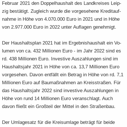
Fe­bru­ar 2021 den Dop­pel­haus­halt des Land­krei­ses Leip­
e
e
­
t
a
­
zig be­stä­tigt. Zu­gleich wurde die vor­ge­se­he­ne Kre­dit­auf­
n
n
o
i
­
m
­
­
n
­
nah­me in Höhe von 4.070.000 Euro in 2021 und in Höhe
t
a
d
d
o
i
­
von 2.977.000 Euro in 2022 unter Auf­la­gen ge­neh­migt.
e
e
n
­
t
N
N
o
i
Der Haus­halts­plan 2021 hat im Er­geb­nis­haus­halt ein Vo­
a
a
n
­
­
lu­men von ca. 432 Mil­lio­nen Euro - im Jahr 2022 sind es
­
o
v
v
rd. 438 Mil­lio­nen Euro. In­ves­ti­ve Aus­zah­lun­gen sind im
n
i
i
Haus­halts­jahr 2021 in Höhe von ca. 13,7 Mil­lio­nen Euro
­
­
vor­ge­se­hen. Davon ent­fällt ein Be­trag in Höhe von rd. 7,1
g
g
Mil­lio­nen Euro auf Bau­maß­nah­men an Kreis­stra­ßen. Für
a
a
­
­
das Haus­halts­jahr 2022 sind in­ves­ti­ve Aus­zah­lun­gen in
t
t
Höhe von rund 14 Mil­lio­nen Euro ver­an­schlagt. Auch
i
i
davon fließt ein Groß­teil der Mit­tel in den Stra­ßen­bau.
­
­
o
o
Der Um­la­ge­satz für die Kreis­um­la­ge be­trägt für beide
n
n