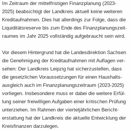
Im Zeit­raum der mit­tel­fris­ti­gen Fi­nanz­pla­nung (2023-
2025) be­ab­sich­tigt der Land­kreis ak­tu­ell keine wei­te­ren
Kre­dit­auf­nah­men. Dies hat al­ler­dings zur Folge, dass die
Li­qui­di­täts­re­ser­ve bis zum Ende des Fi­nanz­pla­nungs­zeit­
rau­mes im Jahr 2025 voll­stän­dig auf­ge­braucht sein wird.
Vor die­sem Hin­ter­grund hat die Lan­des­di­rek­ti­on Sach­sen
die Ge­neh­mi­gung der Kre­dit­auf­nah­men mit Auf­la­gen ver­
se­hen: Der Land­kreis Leip­zig hat si­cher­zu­stel­len, dass
die ge­setz­li­chen Vor­aus­set­zun­gen für einen Haus­halts­
aus­gleich auch im Fi­nanz­pla­nungs­zeit­raum (2023-2025)
vor­lie­gen. Ins­be­son­de­re muss er dabei die wei­te­re Er­fül­
lung sei­ner frei­wil­li­gen Auf­ga­ben einer kri­ti­schen Prü­fung
un­ter­zie­hen. Im Rah­men der vier­tel­jähr­li­chen Be­richt­
erstat­tung hat der Land­kreis die ak­tu­el­le Ent­wick­lung der
Kreis­fi­nan­zen dar­zu­le­gen.