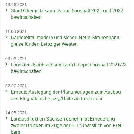
18.06.2021
Stadt Chem­nitz kann Dop­pel­haus­halt 2021 und 2022
be­wirt­schaf­ten
11.06.2021
Bar­rie­re­frei, mo­dern und si­cher: Neue Stra­ßen­bahn­
glei­se für den Leip­zi­ger Wes­ten
03.06.2021
Land­kreis Nord­sach­sen kann Dop­pel­haus­halt 2021/22
be­wirt­schaf­ten
02.06.2021
Er­neu­te Aus­le­gung der Plan­un­ter­la­gen zum Aus­bau
des Flug­ha­fens Leip­zig/Halle ab Ende Juni
14.05.2021
Lan­des­di­rek­ti­on Sach­sen ge­neh­migt Er­neue­rung
zwei­er Brü­cken im Zuge der B 173 west­lich von Frei­
berg