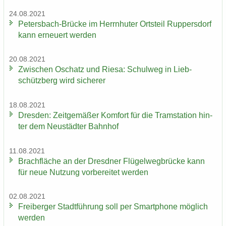
24.08.2021
Petersbach-​Brücke im Herrn­hu­ter Orts­teil Rup­pers­dorf
kann er­neu­ert wer­den
20.08.2021
Zwi­schen Oschatz und Riesa: Schul­weg in Lieb­
schütz­berg wird si­che­rer
18.08.2021
Dres­den: Zeit­ge­mä­ßer Kom­fort für die Tram­sta­ti­on hin­
ter dem Neu­städ­ter Bahn­hof
11.08.2021
Brach­flä­che an der Dresd­ner Flü­gel­weg­brü­cke kann
für neue Nut­zung vor­be­rei­tet wer­den
02.08.2021
Frei­ber­ger Stadt­füh­rung soll per Smart­pho­ne mög­lich
wer­den