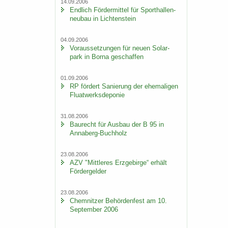
14.09.2006
End­lich För­der­mit­tel für Sport­hal­len­
neu­bau in Lich­ten­stein
04.09.2006
Vor­aus­set­zun­gen für neuen So­lar­
park in Borna ge­schaf­fen
01.09.2006
RP för­dert Sa­nie­rung der ehe­ma­li­gen
Fluat­werks­de­po­nie
31.08.2006
Bau­recht für Aus­bau der B 95 in
Annaberg-​Buchholz
23.08.2006
AZV "Mitt­le­res Erz­ge­bir­ge“ er­hält
För­der­gel­der
23.08.2006
Chem­nit­zer Be­hör­den­fest am 10.
Sep­tem­ber 2006