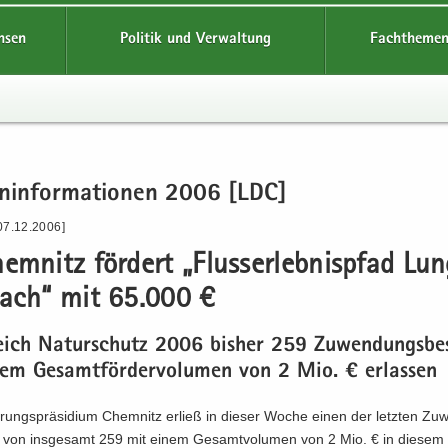
hsen
Politik und Verwaltung
Fachthemen
en­in­for­ma­tio­nen 2006 [LDC]
07.12.2006]
m­nitz för­dert „Fluss­erleb­nis­pfad Lu
bach“ mit 65.000 €
eich Na­tur­schutz 2006 bis­her 259 Zu­wen­dungs­be­
em Ge­samt­för­der­vo­lu­men von 2 Mio. € er­las­sen
rungs­prä­si­di­um Chem­nitz er­ließ in die­ser Woche einen der letz­ten Zu
e von ins­ge­samt 259 mit einem Ge­samt­vo­lu­men von 2 Mio. € in die­sem