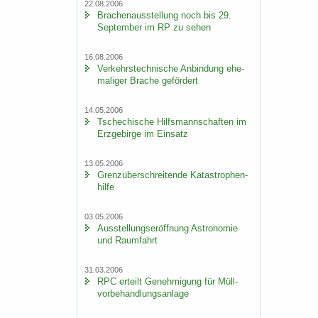
22.08.2006
Bra­chen­aus­stel­lung noch bis 29.
Sep­tem­ber im RP zu sehen
16.08.2006
Ver­kehrs­tech­ni­sche An­bin­dung ehe­
ma­li­ger Bra­che ge­för­dert
14.05.2006
Tsche­chi­sche Hilfs­mann­schaf­ten im
Erz­ge­bir­ge im Ein­satz
13.05.2006
Grenz­über­schrei­ten­de Ka­ta­stro­phen­
hil­fe
03.05.2006
Aus­stel­lungs­er­öff­nung As­tro­no­mie
und Raum­fahrt
31.03.2006
RPC er­teilt Ge­neh­mi­gung für Müll­
vor­be­hand­lungs­an­la­ge