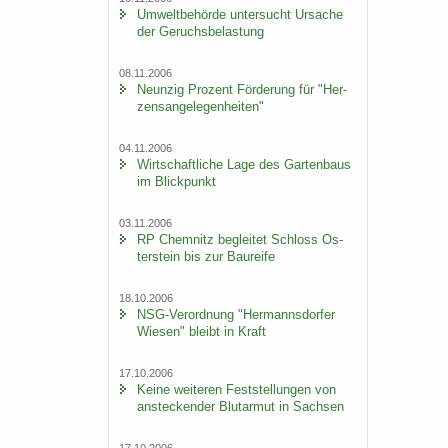
Um­welt­be­hör­de un­ter­sucht Ur­sa­che
der Ge­ruchs­be­las­tung
08.11.2006
Neun­zig Pro­zent För­de­rung für "Her­
zens­an­ge­le­gen­hei­ten"
04.11.2006
Wirt­schaft­li­che Lage des Gar­ten­baus
im Blick­punkt
03.11.2006
RP Chem­nitz be­glei­tet Schloss Os­
ter­stein bis zur Bau­rei­fe
18.10.2006
NSG-​Verordnung "Her­manns­dor­fer
Wie­sen" bleibt in Kraft
17.10.2006
Keine wei­te­ren Fest­stel­lun­gen von
an­ste­cken­der Blut­ar­mut in Sach­sen