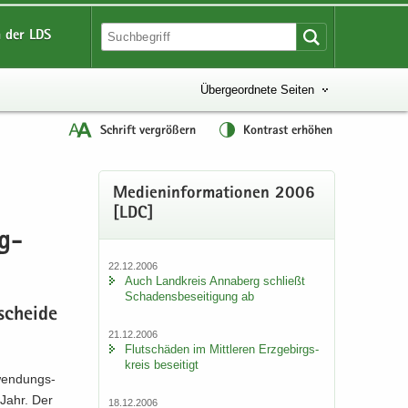
 der LDS
Übergeordnete Seiten
Schrift vergrößern
Kontrast erhöhen
Me­di­en­in­for­ma­tio­nen 2006
[LDC]
ng­
22.12.2006
Auch Land­kreis An­na­berg schließt
Scha­dens­be­sei­ti­gung ab
schei­de
21.12.2006
Flut­schä­den im Mitt­le­ren Erz­ge­birgs­
kreis be­sei­tigt
­wen­dungs­
 Jahr. Der
18.12.2006