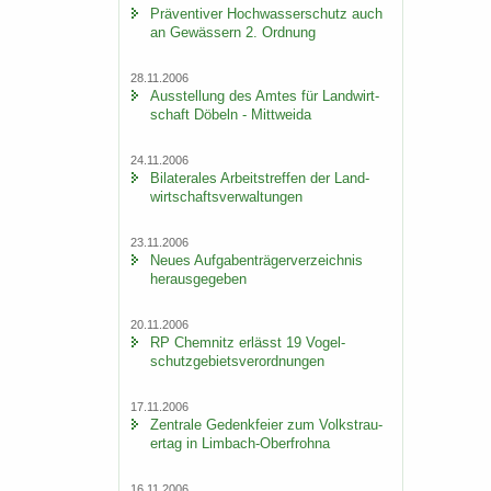
Prä­ven­ti­ver Hoch­was­ser­schutz auch
an Ge­wäs­sern 2. Ord­nung
28.11.2006
Aus­stel­lung des Amtes für Land­wirt­
schaft Dö­beln - Mitt­wei­da
24.11.2006
Bi­la­te­ra­les Ar­beits­tref­fen der Land­
wirt­schafts­ver­wal­tun­gen
23.11.2006
Neues Auf­ga­ben­trä­ger­ver­zeich­nis
her­aus­ge­ge­ben
20.11.2006
RP Chem­nitz er­lässt 19 Vo­gel­
schutz­ge­biets­ver­ord­nun­gen
17.11.2006
Zen­tra­le Ge­denk­fei­er zum Volks­trau­
er­tag in Limbach-​Oberfrohna
16.11.2006