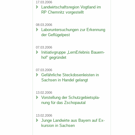
17.03.2006
Land­wirt­schafts­re­gi­on Vogt­land im
RP Chem­nitz vor­ge­stellt
08.03.2006
La­bor­un­ter­su­chun­gen zur Er­ken­nung
der Ge­flü­gel­pest
07.03.2006
In­itia­tiv­grup­pe „Lern­Erleb­nis Bau­ern­
hof“ ge­grün­det
07.03.2006
Ge­fähr­li­che Steck­do­sen­leis­ten in
Sach­sen in Han­del ge­langt
13.02.2006
Vor­stel­lung der Schutz­ge­biets­pla­
nung für das Zscho­pau­tal
13.02.2006
Junge Land­wir­te aus Bay­ern auf Ex­
kur­si­on in Sach­sen