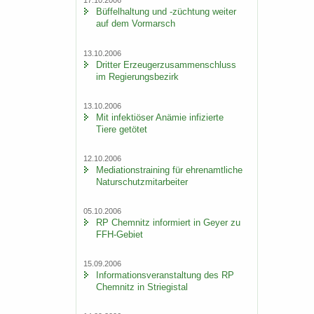
17.10.2006
Büf­fel­hal­tung und -​züchtung wei­ter
auf dem Vor­marsch
13.10.2006
Drit­ter Er­zeu­ger­zu­sam­men­schluss
im Re­gie­rungs­be­zirk
13.10.2006
Mit in­fek­tiö­ser An­ämie in­fi­zier­te
Tiere ge­tö­tet
12.10.2006
Me­dia­ti­ons­trai­ning für eh­ren­amt­li­che
Na­tur­schutz­mit­ar­bei­ter
05.10.2006
RP Chem­nitz in­for­miert in Geyer zu
FFH-​Gebiet
15.09.2006
In­for­ma­ti­ons­ver­an­stal­tung des RP
Chem­nitz in Strie­gi­stal