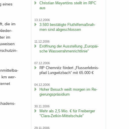
Chris­ti­an Mey­er­töns stellt im RPC
ng eines
aus
13.12.2006
ft, die im
3.593 be­stä­tig­te Flut­hil­fe­maß­nah­
men sind ab­ge­schlos­sen
Nie­der­
­ter im
11.12.2006
au­wei­sen
Er­öff­nung der Aus­stel­lung „Eu­ro­päi­
­schutz­in­
sche Was­ser­rah­men­richt­li­nie“
07.12.2006
RP Chem­nitz för­dert „Fluss­erleb­nis­
­mit­tel­ba­
pfad Lung­witz­bach“ mit 65.000 €
,5 km wer­
ter­net
04.12.2006
Hoher Be­such weilt mor­gen im Re­
gie­rungs­prä­si­di­um
scha­dens­
30.11.2006
Mehr als 2,5 Mio. € für Frei­ber­ger
"Clara-​Zetkin-Mittelschule"
29.11.2006