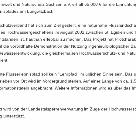
­welt und Na­tur­schutz Sach­sen e.V. er­hält 65.000 € für die Ein­rich­tu
­nis­pfa­des am Lung­witz­bach.
schutz­ver­band hat sich zum Ziel ge­stellt, eine na­tur­na­he Fluss­land­scha
des Hoch­was­ser­ge­sche­hens im Au­gust 2002 zwi­schen St. Egi­di­en und 
nt­stan­den ist, haut­nah er­leb­bar zu ma­chen. Das Pro­jekt hat Pi­lot­cha­rak
f die vor­bild­haf­te De­mons­tra­ti­on der Nut­zung in­ge­nieur­bio­lo­gi­scher B
e­wäs­ser­ent­wick­lung, die glei­cher­ma­ßen Hochwasserschutz-​ und Na­tur
dient.
­te Fluss­erleb­nis­pfad soll kein "Lehr­pfad" im üb­li­chen Sinne sein. Das un
Erleben vor Ort wird im Vor­der­grund ste­hen. Auf einer Länge von ca. 1
r­ma­ti­ons­ta­feln an­ge­bracht. Wei­te­re In­for­ma­tio­nen wird es über das In­
t wird von der Lan­des­tal­sper­ren­ver­wal­tung im Zuge der Hoch­was­ser­
ng un­ter­stützt.