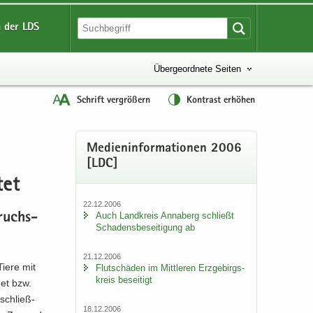
 der LDS
Übergeordnete Seiten
Schrift vergrößern
Kontrast erhöhen
Me­di­en­in­for­ma­tio­nen 2006
[LDC]
tet
22.12.2006
Auch Land­kreis An­na­berg schließt
bruchs­
Scha­dens­be­sei­ti­gung ab
21.12.2006
Tiere mit
Flut­schä­den im Mitt­le­ren Erz­ge­birgs­
kreis be­sei­tigt
det bzw.
­schließ­
18.12.2006