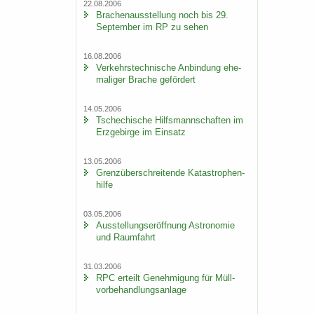
22.08.2006
Bra­chen­aus­stel­lung noch bis 29.
Sep­tem­ber im RP zu sehen
16.08.2006
Ver­kehrs­tech­ni­sche An­bin­dung ehe­
ma­li­ger Bra­che ge­för­dert
14.05.2006
Tsche­chi­sche Hilfs­mann­schaf­ten im
Erz­ge­bir­ge im Ein­satz
13.05.2006
Grenz­über­schrei­ten­de Ka­ta­stro­phen­
hil­fe
03.05.2006
Aus­stel­lungs­er­öff­nung As­tro­no­mie
und Raum­fahrt
31.03.2006
RPC er­teilt Ge­neh­mi­gung für Müll­
vor­be­hand­lungs­an­la­ge