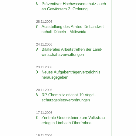
Prä­ven­ti­ver Hoch­was­ser­schutz auch
an Ge­wäs­sern 2. Ord­nung
28.11.2006
Aus­stel­lung des Amtes für Land­wirt­
schaft Dö­beln - Mitt­wei­da
24.11.2006
Bi­la­te­ra­les Ar­beits­tref­fen der Land­
wirt­schafts­ver­wal­tun­gen
23.11.2006
Neues Auf­ga­ben­trä­ger­ver­zeich­nis
her­aus­ge­ge­ben
20.11.2006
RP Chem­nitz er­lässt 19 Vo­gel­
schutz­ge­biets­ver­ord­nun­gen
17.11.2006
Zen­tra­le Ge­denk­fei­er zum Volks­trau­
er­tag in Limbach-​Oberfrohna
16.11.2006