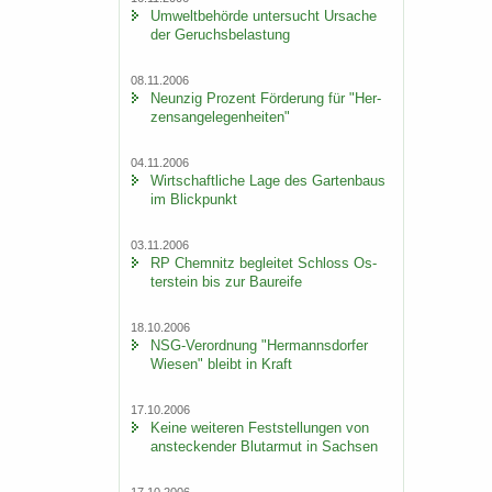
Um­welt­be­hör­de un­ter­sucht Ur­sa­che
der Ge­ruchs­be­las­tung
08.11.2006
Neun­zig Pro­zent För­de­rung für "Her­
zens­an­ge­le­gen­hei­ten"
04.11.2006
Wirt­schaft­li­che Lage des Gar­ten­baus
im Blick­punkt
03.11.2006
RP Chem­nitz be­glei­tet Schloss Os­
ter­stein bis zur Bau­rei­fe
18.10.2006
NSG-​Verordnung "Her­manns­dor­fer
Wie­sen" bleibt in Kraft
17.10.2006
Keine wei­te­ren Fest­stel­lun­gen von
an­ste­cken­der Blut­ar­mut in Sach­sen