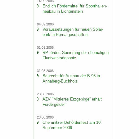
14.09.2006
End­lich För­der­mit­tel für Sport­hal­len­
neu­bau in Lich­ten­stein
04.09.2006
Vor­aus­set­zun­gen für neuen So­lar­
park in Borna ge­schaf­fen
01.09.2006
RP för­dert Sa­nie­rung der ehe­ma­li­gen
Fluat­werks­de­po­nie
31.08.2006
Bau­recht für Aus­bau der B 95 in
Annaberg-​Buchholz
23.08.2006
AZV "Mitt­le­res Erz­ge­bir­ge“ er­hält
För­der­gel­der
23.08.2006
Chem­nit­zer Be­hör­den­fest am 10.
Sep­tem­ber 2006