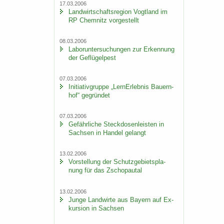
17.03.2006
Land­wirt­schafts­re­gi­on Vogt­land im
RP Chem­nitz vor­ge­stellt
08.03.2006
La­bor­un­ter­su­chun­gen zur Er­ken­nung
der Ge­flü­gel­pest
07.03.2006
In­itia­tiv­grup­pe „Lern­Erleb­nis Bau­ern­
hof“ ge­grün­det
07.03.2006
Ge­fähr­li­che Steck­do­sen­leis­ten in
Sach­sen in Han­del ge­langt
13.02.2006
Vor­stel­lung der Schutz­ge­biets­pla­
nung für das Zscho­pau­tal
13.02.2006
Junge Land­wir­te aus Bay­ern auf Ex­
kur­si­on in Sach­sen