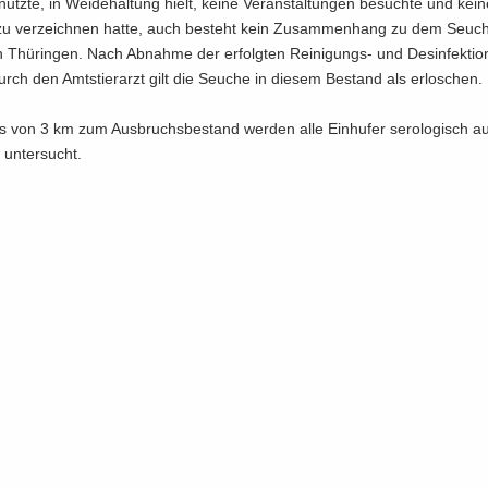
t nutz­te, in Wei­de­hal­tung hielt, keine Ver­an­stal­tun­gen be­such­te und ke
zu ver­zeich­nen hatte, auch be­steht kein Zu­sam­men­hang zu dem Seu­c
 Thü­rin­gen. Nach Ab­nah­me der er­folg­ten Reinigungs-​ und Des­in­fek­ti­
ch den Amts­tier­arzt gilt die Seu­che in die­sem Be­stand als er­lo­schen.
 von 3 km zum Aus­bruchs­be­stand wer­den alle Ein­hu­fer se­ro­lo­gisch auf 
un­ter­sucht.