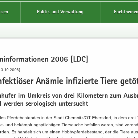
hsen
Politik und Verwaltung
Fachthemen
en­in­for­ma­tio­nen 2006 [LDC]
13.10.2006]
­fek­tiö­ser An­ämie in­fi­zier­te Tiere ge­tö­
n­hu­fer im Um­kreis von drei Ki­lo­me­tern zum Aus­
 wer­den se­ro­lo­gisch un­ter­sucht
des Pfer­de­be­stan­des in der Stadt Chem­nitz/OT Ebers­dorf, in dem drei 
-​ und be­kämp­fungs­pflich­ti­gen Tier­seu­che be­fal­len waren, sind ver­en­
or­den. Es han­delt sich um einen Hob­by­p­fer­de­be­stand, der die Tiere aus