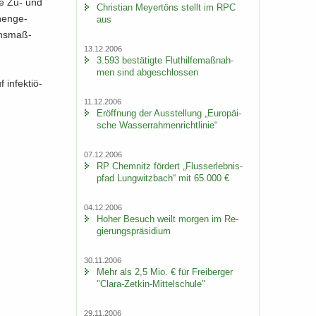
ine Zu- und
Chris­ti­an Mey­er­töns stellt im RPC
hen­ge­
aus
ons­maß­
13.12.2006
3.593 be­stä­tig­te Flut­hil­fe­maß­nah­
men sind ab­ge­schlos­sen
in­fek­tiö­
11.12.2006
Er­öff­nung der Aus­stel­lung „Eu­ro­päi­
sche Was­ser­rah­men­richt­li­nie“
07.12.2006
RP Chem­nitz för­dert „Fluss­erleb­nis­
pfad Lung­witz­bach“ mit 65.000 €
04.12.2006
Hoher Be­such weilt mor­gen im Re­
gie­rungs­prä­si­di­um
30.11.2006
Mehr als 2,5 Mio. € für Frei­ber­ger
"Clara-​Zetkin-Mittelschule"
29.11.2006