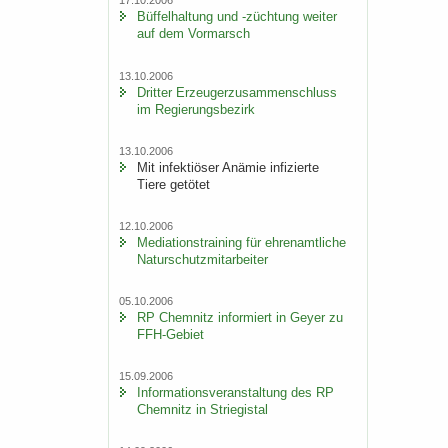
17.10.2006
Büf­fel­hal­tung und -​züchtung wei­ter
auf dem Vor­marsch
13.10.2006
Drit­ter Er­zeu­ger­zu­sam­men­schluss
im Re­gie­rungs­be­zirk
13.10.2006
Mit in­fek­tiö­ser An­ämie in­fi­zier­te
Tiere ge­tö­tet
12.10.2006
Me­dia­ti­ons­trai­ning für eh­ren­amt­li­che
Na­tur­schutz­mit­ar­bei­ter
05.10.2006
RP Chem­nitz in­for­miert in Geyer zu
FFH-​Gebiet
15.09.2006
In­for­ma­ti­ons­ver­an­stal­tung des RP
Chem­nitz in Strie­gi­stal