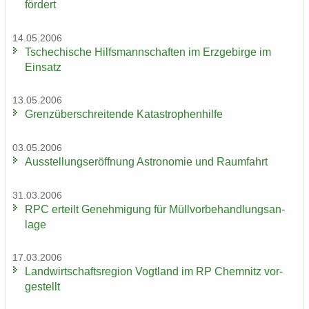
för­dert
14.05.2006
Tsche­chi­sche Hilfs­mann­schaf­ten im Erz­ge­bir­ge im
Ein­satz
13.05.2006
Grenz­über­schrei­ten­de Ka­ta­stro­phen­hil­fe
03.05.2006
Aus­stel­lungs­er­öff­nung As­tro­no­mie und Raum­fahrt
31.03.2006
RPC er­teilt Ge­neh­mi­gung für Müll­vor­be­hand­lungs­an­
la­ge
17.03.2006
Land­wirt­schafts­re­gi­on Vogt­land im RP Chem­nitz vor­
ge­stellt