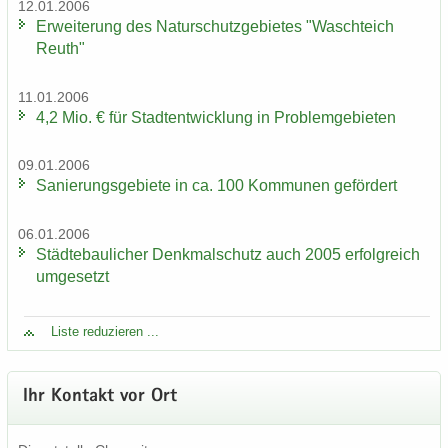
12.01.2006
Er­wei­te­rung des Na­tur­schutz­ge­bie­tes "Wasch­teich
Reuth"
11.01.2006
4,2 Mio. € für Stadt­ent­wick­lung in Pro­blem­ge­bie­ten
09.01.2006
Sa­nie­rungs­ge­bie­te in ca. 100 Kom­mu­nen ge­för­dert
06.01.2006
Städ­te­bau­li­cher Denk­mal­schutz auch 2005 er­folg­reich
um­ge­setzt
Liste re­du­zie­ren ...
Ihr Kon­takt vor Ort