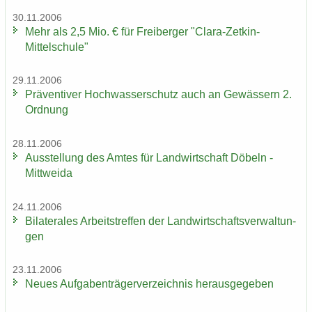
30.11.2006
Mehr als 2,5 Mio. € für Frei­ber­ger "Clara-​Zetkin-
Mittelschule"
29.11.2006
Prä­ven­ti­ver Hoch­was­ser­schutz auch an Ge­wäs­sern 2.
Ord­nung
28.11.2006
Aus­stel­lung des Amtes für Land­wirt­schaft Dö­beln -
Mitt­wei­da
24.11.2006
Bi­la­te­ra­les Ar­beits­tref­fen der Land­wirt­schafts­ver­wal­tun­
gen
23.11.2006
Neues Auf­ga­ben­trä­ger­ver­zeich­nis her­aus­ge­ge­ben