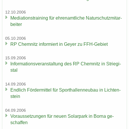
12.10.2006
Me­dia­ti­ons­trai­ning für eh­ren­amt­li­che Na­tur­schutz­mit­ar­
bei­ter
05.10.2006
RP Chem­nitz in­for­miert in Geyer zu FFH-​Gebiet
15.09.2006
In­for­ma­ti­ons­ver­an­stal­tung des RP Chem­nitz in Strie­gi­
stal
14.09.2006
End­lich För­der­mit­tel für Sport­hal­len­neu­bau in Lich­ten­
stein
04.09.2006
Vor­aus­set­zun­gen für neuen So­lar­park in Borna ge­
schaf­fen