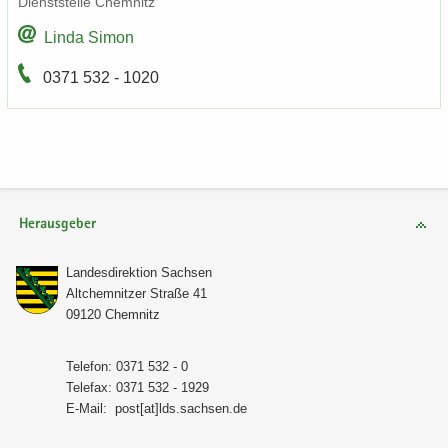
Dienst­stel­le Chem­nitz
Linda Simon
0371 532 - 1020
Herausgeber
Lan­des­di­rek­ti­on Sach­sen
Alt­chem­nit­zer Stra­ße 41
09120 Chem­nitz
Te­le­fon: 0371 532 - 0
Te­le­fax: 0371 532 - 1929
E-​Mail:
post[at]lds.sach­sen.de