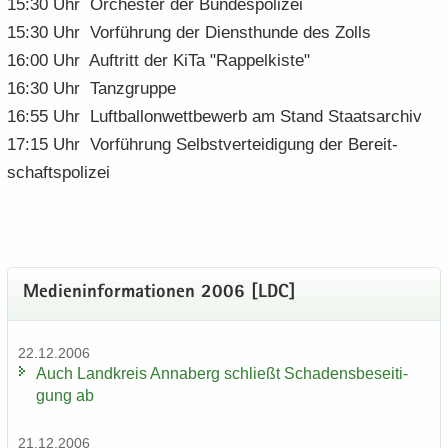
15:30 Uhr Or­ches­ter der Bun­des­po­li­zei
15:30 Uhr Vor­füh­rung der Dienst­hun­de des Zolls
16:00 Uhr Auf­tritt der KiTa "Rap­pel­kis­te"
16:30 Uhr Tanz­grup­pe
16:55 Uhr Luft­bal­lon­wett­be­werb am Stand Staats­ar­chiv
17:15 Uhr Vor­füh­rung Selbst­ver­tei­di­gung der Be­reit­
schafts­po­li­zei
Me­di­en­in­for­ma­tio­nen 2006 [LDC]
22.12.2006
Auch Land­kreis An­na­berg schließt Scha­dens­be­sei­ti­
gung ab
21.12.2006