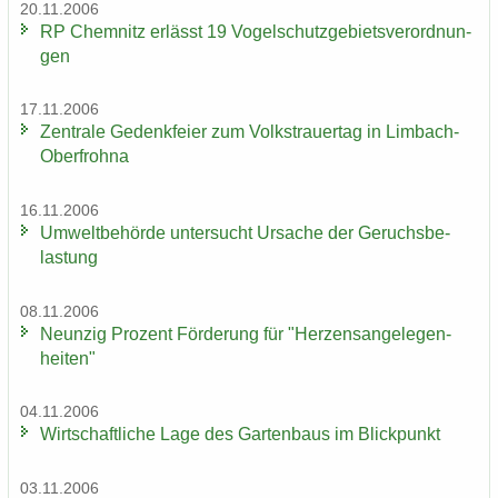
20.11.2006
RP Chem­nitz er­lässt 19 Vo­gel­schutz­ge­biets­ver­ord­nun­
gen
17.11.2006
Zen­tra­le Ge­denk­fei­er zum Volks­trau­er­tag in Limbach-​
Oberfrohna
16.11.2006
Um­welt­be­hör­de un­ter­sucht Ur­sa­che der Ge­ruchs­be­
las­tung
08.11.2006
Neun­zig Pro­zent För­de­rung für "Her­zens­an­ge­le­gen­
hei­ten"
04.11.2006
Wirt­schaft­li­che Lage des Gar­ten­baus im Blick­punkt
03.11.2006