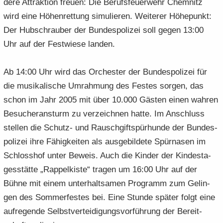
de­re At­trak­ti­on freu­en: Die Be­rufs­feu­er­wehr Chem­nitz
wird eine Hö­hen­ret­tung si­mu­lie­ren. Wei­te­rer Hö­he­punkt:
Der Hub­schrau­ber der Bun­des­po­li­zei soll gegen 13:00
Uhr auf der Fest­wie­se lan­den.
Ab 14:00 Uhr wird das Or­ches­ter der Bun­des­po­li­zei für
die mu­si­ka­li­sche Um­rah­mung des Fes­tes sor­gen, das
schon im Jahr 2005 mit über 10.000 Gäs­ten einen wah­ren
Be­su­cher­an­sturm zu ver­zeich­nen hatte. Im An­schluss
stel­len die Schutz-​ und Rausch­gift­spür­hun­de der Bun­des­
po­li­zei ihre Fä­hig­kei­ten als aus­ge­bil­de­te Spür­na­sen im
Schloss­hof unter Be­weis. Auch die Kin­der der Kin­des­ta­
ges­stät­te „Rap­pel­kis­te“ tra­gen um 16:00 Uhr auf der
Bühne mit einem un­ter­halt­sa­men Pro­gramm zum Ge­lin­
gen des Som­mer­fes­tes bei. Eine Stun­de spä­ter folgt eine
auf­re­gen­de Selbst­ver­tei­di­gungs­vor­füh­rung der Be­reit­