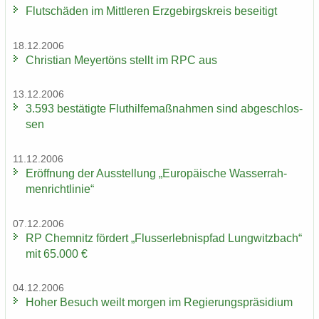
Flut­schä­den im Mitt­le­ren Erz­ge­birgs­kreis be­sei­tigt
18.12.2006
Chris­ti­an Mey­er­töns stellt im RPC aus
13.12.2006
3.593 be­stä­tig­te Flut­hil­fe­maß­nah­men sind ab­ge­schlos­
sen
11.12.2006
Er­öff­nung der Aus­stel­lung „Eu­ro­päi­sche Was­ser­rah­
men­richt­li­nie“
07.12.2006
RP Chem­nitz för­dert „Fluss­erleb­nis­pfad Lung­witz­bach“
mit 65.000 €
04.12.2006
Hoher Be­such weilt mor­gen im Re­gie­rungs­prä­si­di­um