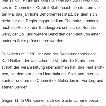
von 11 bis 18 Uhr auf dem Ge­län­de des Was­ser­schlos­
e
e
­
t
a
­
ses im Chem­nit­zer Orts­teil Klaf­fen­bach be­reits zum vier­
n
n
o
i
­
m
ten Mal das jähr­li­che Be­hör­den­fest statt, bei dem sich
­
­
n
­
t
a
d
d
o
nicht nur das Re­gie­rungs­prä­si­di­um Chem­nitz, son­dern
i
­
e
e
n
­
t
auch die Po­li­zei, der Bun­des­grenz­schutz, die Bun­des­
N
N
o
i
wehr, der Zoll und wei­te­re Be­hör­den der Stadt von einer
a
a
n
­
an­de­ren Seite prä­sen­tie­ren wer­den.
­
­
o
v
v
n
i
i
Pünkt­lich um 11:30 Uhr wird der Re­gie­rungs­prä­si­dent
­
­
Karl Nolt­ze, der wie schon im Vor­jahr die Schirm­herr­
g
g
schaft der Ver­an­stal­tung über­nom­men hat, das Fest er­öff­
a
a
nen, bei dem vor allem Un­ter­hal­tung, Spiel und In­ter­es­
­
­
t
san­tes rund um die Chem­nit­zer Be­hör­den im Vor­der­grund
t
i
i
ste­hen wer­den.
­
­
o
o
Gegen 11:45 Uhr kön­nen sich die Gäste auf eine be­son­
n
n