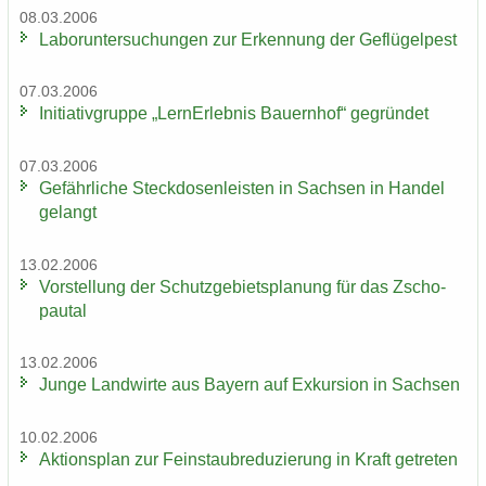
08.03.2006
La­bor­un­ter­su­chun­gen zur Er­ken­nung der Ge­flü­gel­pest
07.03.2006
In­itia­tiv­grup­pe „Lern­Erleb­nis Bau­ern­hof“ ge­grün­det
07.03.2006
Ge­fähr­li­che Steck­do­sen­leis­ten in Sach­sen in Han­del
ge­langt
13.02.2006
Vor­stel­lung der Schutz­ge­biets­pla­nung für das Zscho­
pau­tal
13.02.2006
Junge Land­wir­te aus Bay­ern auf Ex­kur­si­on in Sach­sen
10.02.2006
Ak­ti­ons­plan zur Fein­staub­re­du­zie­rung in Kraft ge­tre­ten