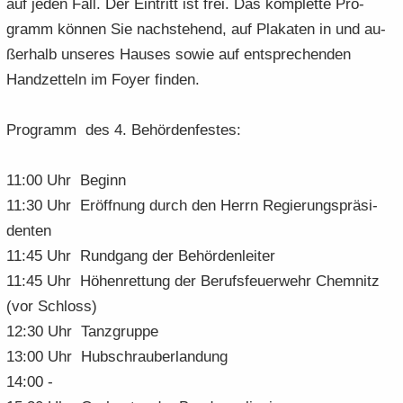
auf jeden Fall. Der Ein­tritt ist frei. Das kom­plet­te Pro­
gramm kön­nen Sie nach­ste­hend, auf Pla­ka­ten in und au­
ßer­halb un­se­res Hau­ses sowie auf ent­spre­chen­den
Hand­zet­teln im Foyer fin­den.
Pro­gramm des 4. Be­hör­den­fes­tes:
11:00 Uhr Be­ginn
11:30 Uhr Er­öff­nung durch den Herrn Re­gie­rungs­prä­si­
den­ten
11:45 Uhr Rund­gang der Be­hör­den­lei­ter
11:45 Uhr Hö­hen­ret­tung der Be­rufs­feu­er­wehr Chem­nitz
(vor Schloss)
12:30 Uhr Tanz­grup­pe
13:00 Uhr Hub­schrau­ber­lan­dung
14:00 -