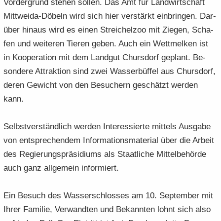
Vor­der­grund ste­hen sol­len. Das Amt für Land­wirt­schaft
Mittweida-​Döbeln wird sich hier ver­stärkt ein­brin­gen. Dar­
über hin­aus wird es einen Strei­chel­zoo mit Zie­gen, Scha­
fen und wei­te­ren Tie­ren geben. Auch ein Wett­mel­ken ist
in Ko­ope­ra­ti­on mit dem Land­gut Ch­urs­dorf ge­plant. Be­
son­de­re At­trak­ti­on sind zwei Was­ser­büf­fel aus Ch­urs­dorf,
deren Ge­wicht von den Be­su­chern ge­schätzt wer­den
kann.
Selbst­ver­ständ­lich wer­den In­ter­es­sier­te mit­tels Aus­ga­be
von ent­spre­chen­dem In­for­ma­ti­ons­ma­te­ri­al über die Ar­beit
des Re­gie­rungs­prä­si­di­ums als Staat­li­che Mit­tel­be­hör­de
auch ganz all­ge­mein in­for­miert.
Ein Be­such des Was­ser­schlos­ses am 10. Sep­tem­ber mit
Ihrer Fa­mi­lie, Ver­wand­ten und Be­kann­ten lohnt sich also