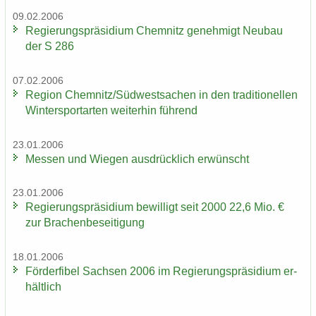
09.02.2006
Re­gie­rungs­prä­si­di­um Chem­nitz ge­neh­migt Neu­bau
der S 286
07.02.2006
Re­gi­on Chem­nitz/Süd­west­sa­chen in den tra­di­tio­nel­len
Win­ter­sport­ar­ten wei­ter­hin füh­rend
23.01.2006
Mes­sen und Wie­gen aus­drück­lich er­wünscht
23.01.2006
Re­gie­rungs­prä­si­di­um be­wil­ligt seit 2000 22,6 Mio. €
zur Bra­chen­be­sei­ti­gung
18.01.2006
För­der­fi­bel Sach­sen 2006 im Re­gie­rungs­prä­si­di­um er­
hält­lich