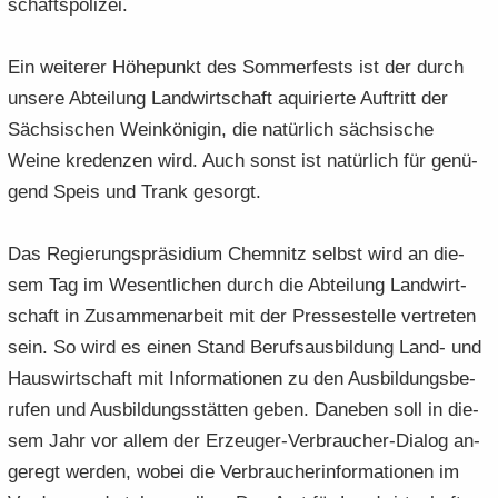
schafts­po­li­zei.
Ein wei­te­rer Hö­he­punkt des Som­mer­fests ist der durch
un­se­re Ab­tei­lung Land­wirt­schaft aqui­rier­te Auf­tritt der
Säch­si­schen Wein­kö­ni­gin, die na­tür­lich säch­si­sche
Weine kre­den­zen wird. Auch sonst ist na­tür­lich für ge­nü­
gend Speis und Trank ge­sorgt.
Das Re­gie­rungs­prä­si­di­um Chem­nitz selbst wird an die­
sem Tag im We­sent­li­chen durch die Ab­tei­lung Land­wirt­
schaft in Zu­sam­men­ar­beit mit der Pres­se­stel­le ver­tre­ten
sein. So wird es einen Stand Be­rufs­aus­bil­dung Land- und
Haus­wirt­schaft mit In­for­ma­tio­nen zu den Aus­bil­dungs­be­
ru­fen und Aus­bil­dungs­stät­ten geben. Da­ne­ben soll in die­
sem Jahr vor allem der Erzeuger-​Verbraucher-Dialog an­
ge­regt wer­den, wobei die Ver­brau­cher­infor­ma­tio­nen im