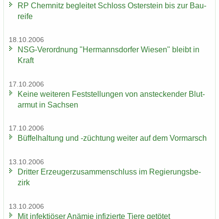
RP Chem­nitz be­glei­tet Schloss Os­ter­stein bis zur Bau­
rei­fe
18.10.2006
NSG-​Verordnung "Her­manns­dor­fer Wie­sen" bleibt in
Kraft
17.10.2006
Keine wei­te­ren Fest­stel­lun­gen von an­ste­cken­der Blut­
ar­mut in Sach­sen
17.10.2006
Büf­fel­hal­tung und -​züchtung wei­ter auf dem Vor­marsch
13.10.2006
Drit­ter Er­zeu­ger­zu­sam­men­schluss im Re­gie­rungs­be­
zirk
13.10.2006
Mit in­fek­tiö­ser An­ämie in­fi­zier­te Tiere ge­tö­tet