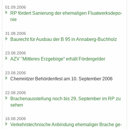
01.09.2006
RP för­dert Sa­nie­rung der ehe­ma­li­gen Fluat­werks­de­po­
nie
31.08.2006
Bau­recht für Aus­bau der B 95 in Annaberg-​Buchholz
23.08.2006
AZV "Mitt­le­res Erz­ge­bir­ge“ er­hält För­der­gel­der
23.08.2006
Chem­nit­zer Be­hör­den­fest am 10. Sep­tem­ber 2006
22.08.2006
Bra­chen­aus­stel­lung noch bis 29. Sep­tem­ber im RP zu
sehen
16.08.2006
Ver­kehrs­tech­ni­sche An­bin­dung ehe­ma­li­ger Bra­che ge­