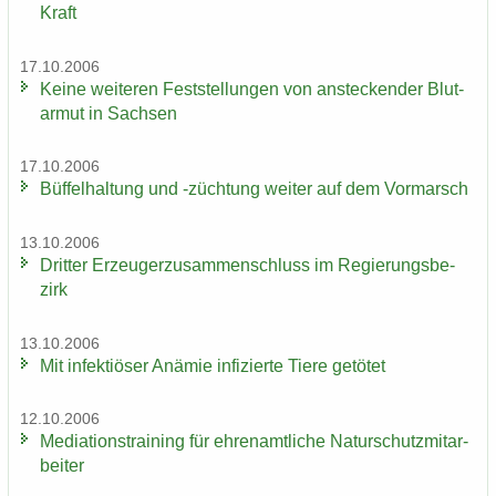
Kraft
17.10.2006
Keine wei­te­ren Fest­stel­lun­gen von an­ste­cken­der Blut­
ar­mut in Sach­sen
17.10.2006
Büf­fel­hal­tung und -​züchtung wei­ter auf dem Vor­marsch
13.10.2006
Drit­ter Er­zeu­ger­zu­sam­men­schluss im Re­gie­rungs­be­
zirk
13.10.2006
Mit in­fek­tiö­ser An­ämie in­fi­zier­te Tiere ge­tö­tet
12.10.2006
Me­dia­ti­ons­trai­ning für eh­ren­amt­li­che Na­tur­schutz­mit­ar­
bei­ter