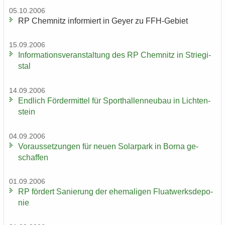
05.10.2006
RP Chem­nitz in­for­miert in Geyer zu FFH-​Gebiet
15.09.2006
In­for­ma­ti­ons­ver­an­stal­tung des RP Chem­nitz in Strie­gi­
stal
14.09.2006
End­lich För­der­mit­tel für Sport­hal­len­neu­bau in Lich­ten­
stein
04.09.2006
Vor­aus­set­zun­gen für neuen So­lar­park in Borna ge­
schaf­fen
01.09.2006
RP för­dert Sa­nie­rung der ehe­ma­li­gen Fluat­werks­de­po­
nie