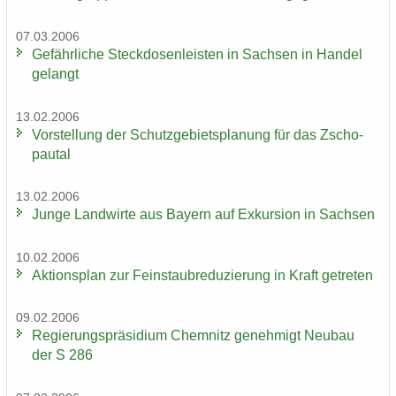
07.03.2006
Ge­fähr­li­che Steck­do­sen­leis­ten in Sach­sen in Han­del
ge­langt
13.02.2006
Vor­stel­lung der Schutz­ge­biets­pla­nung für das Zscho­
pau­tal
13.02.2006
Junge Land­wir­te aus Bay­ern auf Ex­kur­si­on in Sach­sen
10.02.2006
Ak­ti­ons­plan zur Fein­staub­re­du­zie­rung in Kraft ge­tre­ten
09.02.2006
Re­gie­rungs­prä­si­di­um Chem­nitz ge­neh­migt Neu­bau
der S 286