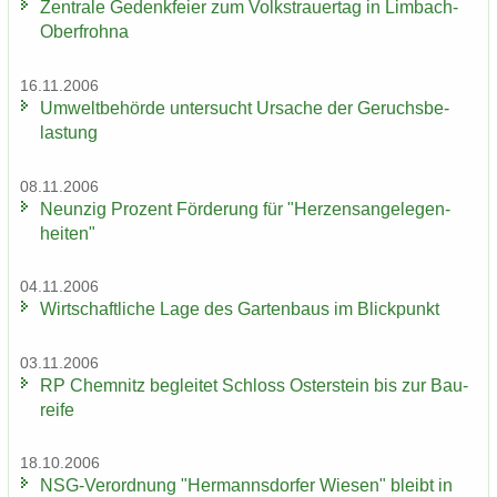
Zen­tra­le Ge­denk­fei­er zum Volks­trau­er­tag in Limbach-​
Oberfrohna
16.11.2006
Um­welt­be­hör­de un­ter­sucht Ur­sa­che der Ge­ruchs­be­
las­tung
08.11.2006
Neun­zig Pro­zent För­de­rung für "Her­zens­an­ge­le­gen­
hei­ten"
04.11.2006
Wirt­schaft­li­che Lage des Gar­ten­baus im Blick­punkt
03.11.2006
RP Chem­nitz be­glei­tet Schloss Os­ter­stein bis zur Bau­
rei­fe
18.10.2006
NSG-​Verordnung "Her­manns­dor­fer Wie­sen" bleibt in