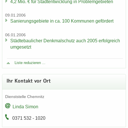
4,2 Mio. € für Stadt­ent­wick­lung in Pro­blem­ge­bie­ten
09.01.2006
Sa­nie­rungs­ge­bie­te in ca. 100 Kom­mu­nen ge­för­dert
06.01.2006
Städ­te­bau­li­cher Denk­mal­schutz auch 2005 er­folg­reich
um­ge­setzt
Liste re­du­zie­ren ...
Ihr Kon­takt vor Ort
Dienst­stel­le Chem­nitz
Linda Simon
0371 532 - 1020