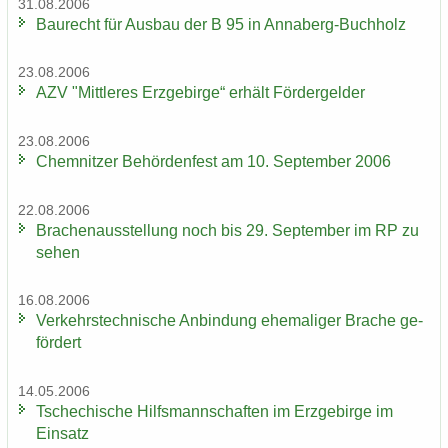
31.08.2006
Bau­recht für Aus­bau der B 95 in Annaberg-​Buchholz
23.08.2006
AZV "Mitt­le­res Erz­ge­bir­ge“ er­hält För­der­gel­der
23.08.2006
Chem­nit­zer Be­hör­den­fest am 10. Sep­tem­ber 2006
22.08.2006
Bra­chen­aus­stel­lung noch bis 29. Sep­tem­ber im RP zu
sehen
16.08.2006
Ver­kehrs­tech­ni­sche An­bin­dung ehe­ma­li­ger Bra­che ge­
för­dert
14.05.2006
Tsche­chi­sche Hilfs­mann­schaf­ten im Erz­ge­bir­ge im
Ein­satz