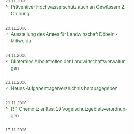
29.11.2006
Prä­ven­ti­ver Hoch­was­ser­schutz auch an Ge­wäs­sern 2.
Ord­nung
28.11.2006
Aus­stel­lung des Amtes für Land­wirt­schaft Dö­beln -
Mitt­wei­da
24.11.2006
Bi­la­te­ra­les Ar­beits­tref­fen der Land­wirt­schafts­ver­wal­tun­
gen
23.11.2006
Neues Auf­ga­ben­trä­ger­ver­zeich­nis her­aus­ge­ge­ben
20.11.2006
RP Chem­nitz er­lässt 19 Vo­gel­schutz­ge­biets­ver­ord­nun­
gen
17.11.2006