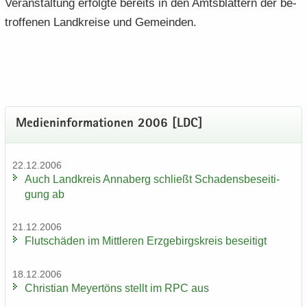
Ver­an­stal­tung er­folg­te be­reits in den Amts­blät­tern der be­
trof­fe­nen Land­krei­se und Ge­mein­den.
Me­di­en­in­for­ma­tio­nen 2006 [LDC]
22.12.2006
Auch Land­kreis An­na­berg schließt Scha­dens­be­sei­ti­
gung ab
21.12.2006
Flut­schä­den im Mitt­le­ren Erz­ge­birgs­kreis be­sei­tigt
18.12.2006
Chris­ti­an Mey­er­töns stellt im RPC aus