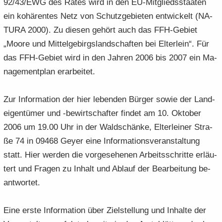
92/43/EWG des Rates wird in den EU-​Mitgliedsstaaten
e
e
­
t
a
­
ein ko­hä­ren­tes Netz von Schutz­ge­bie­ten ent­wi­ckelt (NA­
n
n
o
i
­
m
TU­RA 2000). Zu die­sen ge­hört auch das FFH-​Gebiet
­
­
n
­
t
a
d
d
o
„Moore und Mit­tel­ge­birgs­land­schaf­ten bei El­ter­lein“. Für
i
­
e
e
n
­
t
das FFH-​Gebiet wird in den Jah­ren 2006 bis 2007 ein Ma­
N
N
o
i
nage­ment­plan er­ar­bei­tet.
a
a
n
­
­
­
o
Zur In­for­ma­ti­on der hier le­ben­den Bür­ger sowie der Land­
v
v
n
i
i
ei­gen­tü­mer und -​bewirtschafter fin­det am 10. Ok­to­ber
­
­
2006 um 19.00 Uhr in der Wald­schän­ke, El­ter­lei­ner Stra­
g
g
ße 74 in 09468 Geyer eine In­for­ma­ti­ons­ver­an­stal­tung
a
a
statt. Hier wer­den die vor­ge­se­he­nen Ar­beits­schrit­te er­läu­
­
­
t
tert und Fra­gen zu In­halt und Ab­lauf der Be­ar­bei­tung be­
t
i
i
ant­wor­tet.
­
­
o
o
Eine erste In­for­ma­ti­on über Ziel­stel­lung und In­hal­te der
n
n