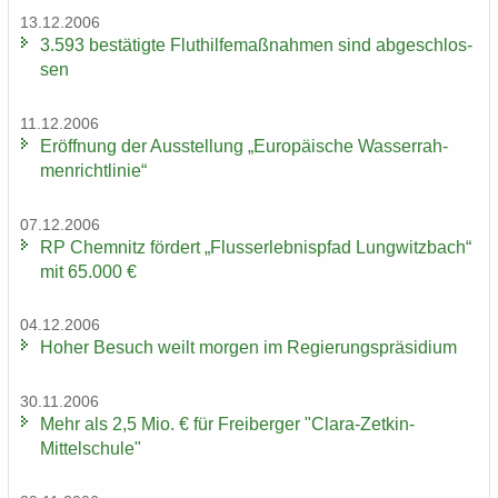
13.12.2006
3.593 be­stä­tig­te Flut­hil­fe­maß­nah­men sind ab­ge­schlos­
sen
11.12.2006
Er­öff­nung der Aus­stel­lung „Eu­ro­päi­sche Was­ser­rah­
men­richt­li­nie“
07.12.2006
RP Chem­nitz för­dert „Fluss­erleb­nis­pfad Lung­witz­bach“
mit 65.000 €
04.12.2006
Hoher Be­such weilt mor­gen im Re­gie­rungs­prä­si­di­um
30.11.2006
Mehr als 2,5 Mio. € für Frei­ber­ger "Clara-​Zetkin-
Mittelschule"