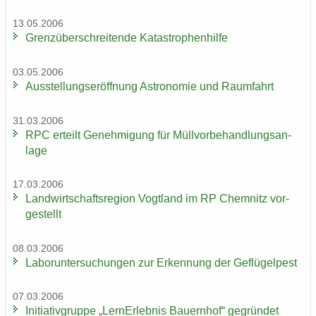
13.05.2006
Grenz­über­schrei­ten­de Ka­ta­stro­phen­hil­fe
03.05.2006
Aus­stel­lungs­er­öff­nung As­tro­no­mie und Raum­fahrt
31.03.2006
RPC er­teilt Ge­neh­mi­gung für Müll­vor­be­hand­lungs­an­
la­ge
17.03.2006
Land­wirt­schafts­re­gi­on Vogt­land im RP Chem­nitz vor­
ge­stellt
08.03.2006
La­bor­un­ter­su­chun­gen zur Er­ken­nung der Ge­flü­gel­pest
07.03.2006
In­itia­tiv­grup­pe „Lern­Erleb­nis Bau­ern­hof“ ge­grün­det