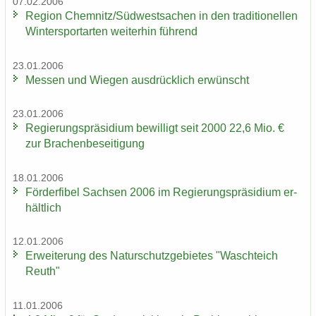
07.02.2006
Re­gi­on Chem­nitz/Süd­west­sa­chen in den tra­di­tio­nel­len
Win­ter­sport­ar­ten wei­ter­hin füh­rend
23.01.2006
Mes­sen und Wie­gen aus­drück­lich er­wünscht
23.01.2006
Re­gie­rungs­prä­si­di­um be­wil­ligt seit 2000 22,6 Mio. €
zur Bra­chen­be­sei­ti­gung
18.01.2006
För­der­fi­bel Sach­sen 2006 im Re­gie­rungs­prä­si­di­um er­
hält­lich
12.01.2006
Er­wei­te­rung des Na­tur­schutz­ge­bie­tes "Wasch­teich
Reuth"
11.01.2006