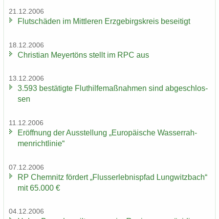
21.12.2006
Flut­schä­den im Mitt­le­ren Erz­ge­birgs­kreis be­sei­tigt
18.12.2006
Chris­ti­an Mey­er­töns stellt im RPC aus
13.12.2006
3.593 be­stä­tig­te Flut­hil­fe­maß­nah­men sind ab­ge­schlos­
sen
11.12.2006
Er­öff­nung der Aus­stel­lung „Eu­ro­päi­sche Was­ser­rah­
men­richt­li­nie“
07.12.2006
RP Chem­nitz för­dert „Fluss­erleb­nis­pfad Lung­witz­bach“
mit 65.000 €
04.12.2006