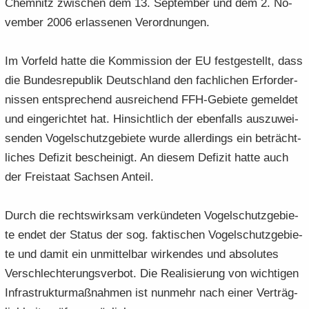
Chem­nitz zwi­schen dem 13. Sep­tem­ber und dem 2. No­
vem­ber 2006 er­las­se­nen Ver­ord­nun­gen.
Im Vor­feld hatte die Kom­mis­si­on der EU fest­ge­stellt, dass
die Bun­des­re­pu­blik Deutsch­land den fach­li­chen Er­for­der­
nis­sen ent­spre­chend aus­rei­chend FFH-​Gebiete ge­mel­det
und ein­ge­rich­tet hat. Hin­sicht­lich der eben­falls aus­zu­wei­
sen­den Vo­gel­schutz­ge­bie­te wurde al­ler­dings ein be­trächt­
li­ches De­fi­zit be­schei­nigt. An die­sem De­fi­zit hatte auch
der Frei­staat Sach­sen An­teil.
Durch die rechts­wirk­sam ver­kün­de­ten Vo­gel­schutz­ge­bie­
te endet der Sta­tus der sog. fak­ti­schen Vo­gel­schutz­ge­bie­
te und damit ein un­mit­tel­bar wir­ken­des und ab­so­lu­tes
Ver­schlech­te­rungs­ver­bot. Die Rea­li­sie­rung von wich­ti­gen
In­fra­struk­tur­maß­nah­men ist nun­mehr nach einer Ver­träg­