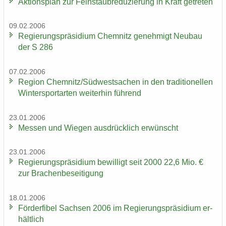
Ak­ti­ons­plan zur Fein­staub­re­du­zie­rung in Kraft ge­tre­ten
09.02.2006
Re­gie­rungs­prä­si­di­um Chem­nitz ge­neh­migt Neu­bau
der S 286
07.02.2006
Re­gi­on Chem­nitz/Süd­west­sa­chen in den tra­di­tio­nel­len
Win­ter­sport­ar­ten wei­ter­hin füh­rend
23.01.2006
Mes­sen und Wie­gen aus­drück­lich er­wünscht
23.01.2006
Re­gie­rungs­prä­si­di­um be­wil­ligt seit 2000 22,6 Mio. €
zur Bra­chen­be­sei­ti­gung
18.01.2006
För­der­fi­bel Sach­sen 2006 im Re­gie­rungs­prä­si­di­um er­
hält­lich