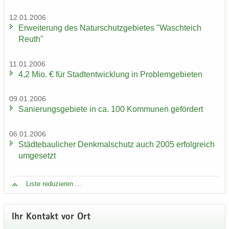
12.01.2006
Er­wei­te­rung des Na­tur­schutz­ge­bie­tes "Wasch­teich
Reuth"
11.01.2006
4,2 Mio. € für Stadt­ent­wick­lung in Pro­blem­ge­bie­ten
09.01.2006
Sa­nie­rungs­ge­bie­te in ca. 100 Kom­mu­nen ge­för­dert
06.01.2006
Städ­te­bau­li­cher Denk­mal­schutz auch 2005 er­folg­reich
um­ge­setzt
Liste re­du­zie­ren ...
Ihr Kon­takt vor Ort