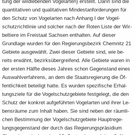
tung der wild­le­ben­den Vo­gel­ar­ten) er­stellt. Darin sind die
quan­ti­ta­ti­ven und qua­li­ta­ti­ven Min­dest­an­for­de­run­gen für
den Schutz von Vo­gel­ar­ten nach An­hang I der Vo­gel­
schutz­richt­li­nie und sol­cher nach der Roten Liste der Wir­
bel­tie­re im Frei­staat Sach­sen ent­hal­ten. Auf die­ser
Grund­la­ge wur­den für den Re­gie­rungs­be­zirk Chem­nitz 21
Ge­bie­te aus­ge­wählt. Zwei die­ser Ge­bie­te sind, wie be­
reits er­wähnt, be­zirks­über­grei­fend. Alle Ge­bie­te waren in
der ers­ten Hälf­te die­ses Jah­res schon Ge­gen­stand eines
Aus­wahl­ver­fah­rens, an dem die Staats­re­gie­rung die Öf­
fent­lich­keit be­tei­ligt hatte. Es wur­den spe­zi­fi­sche Er­hal­
tungs­zie­le für die Vo­gel­schutz­ge­bie­te fest­ge­legt, die den
Schutz der kon­kret auf­ge­führ­ten Vo­gel­ar­ten und ihrer Le­
bens­räu­me zum In­halt haben. Sie sind neben der räum­li­
chen Be­stim­mung der Vo­gel­schutz­ge­bie­te Haupt­re­ge­
lungs­ge­gen­stand der durch das Re­gie­rungs­prä­si­di­um