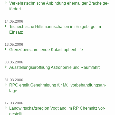
Ver­kehrs­tech­ni­sche An­bin­dung ehe­ma­li­ger Bra­che ge­
för­dert
14.05.2006
Tsche­chi­sche Hilfs­mann­schaf­ten im Erz­ge­bir­ge im
Ein­satz
13.05.2006
Grenz­über­schrei­ten­de Ka­ta­stro­phen­hil­fe
03.05.2006
Aus­stel­lungs­er­öff­nung As­tro­no­mie und Raum­fahrt
31.03.2006
RPC er­teilt Ge­neh­mi­gung für Müll­vor­be­hand­lungs­an­
la­ge
17.03.2006
Land­wirt­schafts­re­gi­on Vogt­land im RP Chem­nitz vor­
ge­stellt