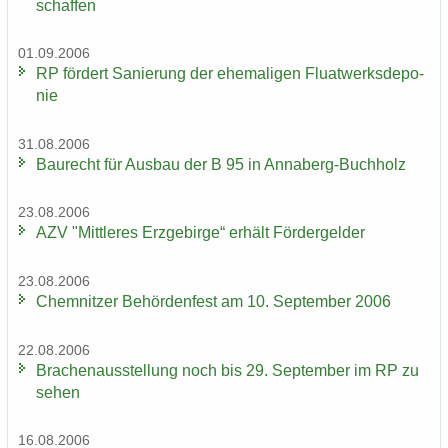
schaf­fen
01.09.2006
RP för­dert Sa­nie­rung der ehe­ma­li­gen Fluat­werks­de­po­
nie
31.08.2006
Bau­recht für Aus­bau der B 95 in Annaberg-​Buchholz
23.08.2006
AZV "Mitt­le­res Erz­ge­bir­ge“ er­hält För­der­gel­der
23.08.2006
Chem­nit­zer Be­hör­den­fest am 10. Sep­tem­ber 2006
22.08.2006
Bra­chen­aus­stel­lung noch bis 29. Sep­tem­ber im RP zu
sehen
16.08.2006