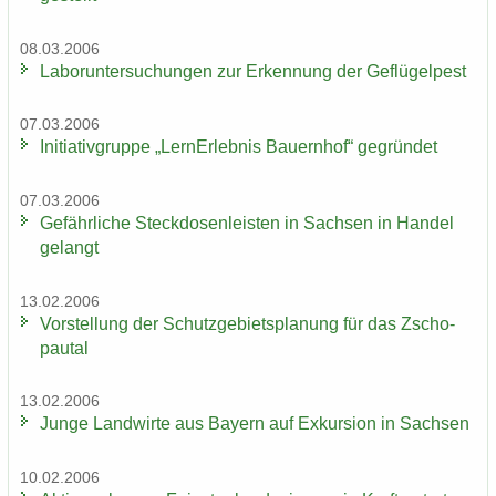
08.03.2006
La­bor­un­ter­su­chun­gen zur Er­ken­nung der Ge­flü­gel­pest
07.03.2006
In­itia­tiv­grup­pe „Lern­Erleb­nis Bau­ern­hof“ ge­grün­det
07.03.2006
Ge­fähr­li­che Steck­do­sen­leis­ten in Sach­sen in Han­del
ge­langt
13.02.2006
Vor­stel­lung der Schutz­ge­biets­pla­nung für das Zscho­
pau­tal
13.02.2006
Junge Land­wir­te aus Bay­ern auf Ex­kur­si­on in Sach­sen
10.02.2006