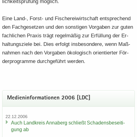
lich­keits­prü­fung mög­lich.
Eine Land-, Forst-​ und Fi­sche­rei­wirt­schaft ent­spre­chend
den Fach­ge­set­zen und den sons­ti­gen Vor­ga­ben zur guten
fach­li­chen Pra­xis trägt re­gel­mä­ßig zur Er­fül­lung der Er­
hal­tungs­zie­le bei. Dies er­folgt ins­be­son­de­re, wenn Maß­
nah­men nach den Vor­ga­ben öko­lo­gisch ori­en­tier­ter För­
der­pro­gram­me durch­ge­führt wer­den.
Me­di­en­in­for­ma­tio­nen 2006 [LDC]
22.12.2006
Auch Land­kreis An­na­berg schließt Scha­dens­be­sei­ti­
gung ab