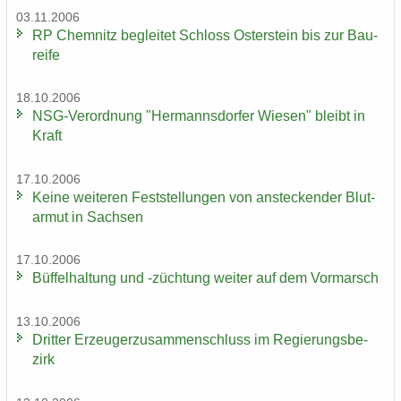
03.11.2006
RP Chem­nitz be­glei­tet Schloss Os­ter­stein bis zur Bau­
rei­fe
18.10.2006
NSG-​Verordnung "Her­manns­dor­fer Wie­sen" bleibt in
Kraft
17.10.2006
Keine wei­te­ren Fest­stel­lun­gen von an­ste­cken­der Blut­
ar­mut in Sach­sen
17.10.2006
Büf­fel­hal­tung und -​züchtung wei­ter auf dem Vor­marsch
13.10.2006
Drit­ter Er­zeu­ger­zu­sam­men­schluss im Re­gie­rungs­be­
zirk