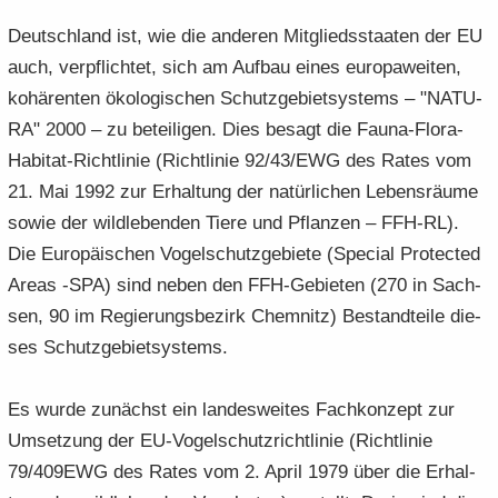
Deutsch­land ist, wie die an­de­ren Mit­glieds­staa­ten der EU
auch, ver­pflich­tet, sich am Auf­bau eines eu­ro­pa­wei­ten,
ko­hä­ren­ten öko­lo­gi­schen Schutz­ge­biet­sys­tems – "NA­TU­
RA" 2000 – zu be­tei­li­gen. Dies be­sagt die Fauna-​Flora-
Habitat-Richtlinie (Richt­li­nie 92/43/EWG des Rates vom
21. Mai 1992 zur Er­hal­tung der na­tür­li­chen Le­bens­räu­me
sowie der wild­le­ben­den Tiere und Pflan­zen – FFH-​RL).
Die Eu­ro­päi­schen Vo­gel­schutz­ge­bie­te (Spe­cial Pro­tec­ted
Areas -SPA) sind neben den FFH-​Gebieten (270 in Sach­
sen, 90 im Re­gie­rungs­be­zirk Chem­nitz) Be­stand­tei­le die­
ses Schutz­ge­biet­sys­tems.
Es wurde zu­nächst ein lan­des­wei­tes Fach­kon­zept zur
Um­set­zung der EU-​Vogelschutzrichtlinie (Richt­li­nie
79/409EWG des Rates vom 2. April 1979 über die Er­hal­