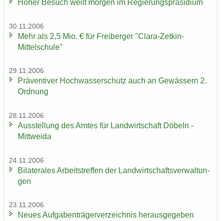
Hoher Be­such weilt mor­gen im Re­gie­rungs­prä­si­di­um
30.11.2006
Mehr als 2,5 Mio. € für Frei­ber­ger "Clara-​Zetkin-
Mittelschule"
29.11.2006
Prä­ven­ti­ver Hoch­was­ser­schutz auch an Ge­wäs­sern 2.
Ord­nung
28.11.2006
Aus­stel­lung des Amtes für Land­wirt­schaft Dö­beln -
Mitt­wei­da
24.11.2006
Bi­la­te­ra­les Ar­beits­tref­fen der Land­wirt­schafts­ver­wal­tun­
gen
23.11.2006
Neues Auf­ga­ben­trä­ger­ver­zeich­nis her­aus­ge­ge­ben