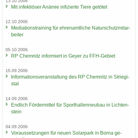
13.10.2006
Mit in­fek­tiö­ser An­ämie in­fi­zier­te Tiere ge­tö­tet
12.10.2006
Me­dia­ti­ons­trai­ning für eh­ren­amt­li­che Na­tur­schutz­mit­ar­
bei­ter
05.10.2006
RP Chem­nitz in­for­miert in Geyer zu FFH-​Gebiet
15.09.2006
In­for­ma­ti­ons­ver­an­stal­tung des RP Chem­nitz in Strie­gi­
stal
14.09.2006
End­lich För­der­mit­tel für Sport­hal­len­neu­bau in Lich­ten­
stein
04.09.2006
Vor­aus­set­zun­gen für neuen So­lar­park in Borna ge­