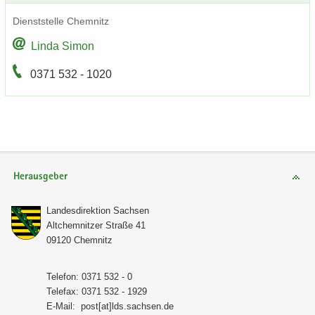
Dienst­stel­le Chem­nitz
Linda Simon
0371 532 - 1020
Herausgeber
Lan­des­di­rek­ti­on Sach­sen
Alt­chem­nit­zer Stra­ße 41
09120 Chem­nitz
Te­le­fon: 0371 532 - 0
Te­le­fax: 0371 532 - 1929
E-​Mail:
post[at]lds.sach­sen.de