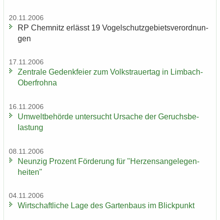
20.11.2006
RP Chem­nitz er­lässt 19 Vo­gel­schutz­ge­biets­ver­ord­nun­
gen
17.11.2006
Zen­tra­le Ge­denk­fei­er zum Volks­trau­er­tag in Limbach-​
Oberfrohna
16.11.2006
Um­welt­be­hör­de un­ter­sucht Ur­sa­che der Ge­ruchs­be­
las­tung
08.11.2006
Neun­zig Pro­zent För­de­rung für "Her­zens­an­ge­le­gen­
hei­ten"
04.11.2006
Wirt­schaft­li­che Lage des Gar­ten­baus im Blick­punkt