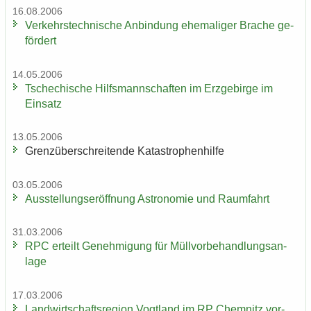
16.08.2006
Ver­kehrs­tech­ni­sche An­bin­dung ehe­ma­li­ger Bra­che ge­
för­dert
14.05.2006
Tsche­chi­sche Hilfs­mann­schaf­ten im Erz­ge­bir­ge im
Ein­satz
13.05.2006
Grenz­über­schrei­ten­de Ka­ta­stro­phen­hil­fe
03.05.2006
Aus­stel­lungs­er­öff­nung As­tro­no­mie und Raum­fahrt
31.03.2006
RPC er­teilt Ge­neh­mi­gung für Müll­vor­be­hand­lungs­an­
la­ge
17.03.2006
Land­wirt­schafts­re­gi­on Vogt­land im RP Chem­nitz vor­