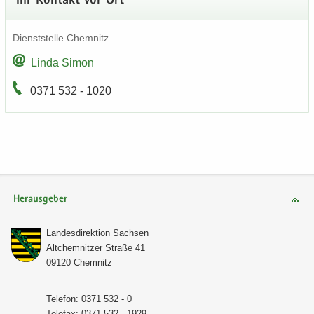
Ihr Kon­takt vor Ort
Dienst­stel­le Chem­nitz
Linda Simon
0371 532 - 1020
Herausgeber
Lan­des­di­rek­ti­on Sach­sen
Alt­chem­nit­zer Stra­ße 41
09120 Chem­nitz
Te­le­fon: 0371 532 - 0
Te­le­fax: 0371 532 - 1929