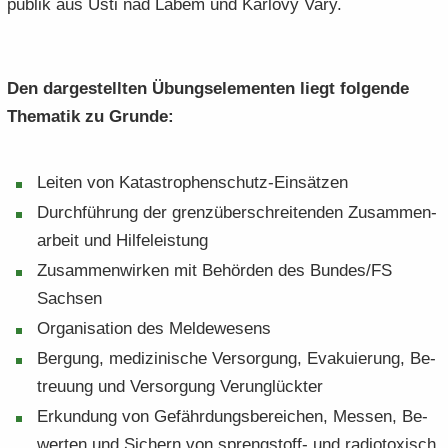
pu­blik aus Usti nad Labem und Kar­lo­vy Vary.
Den dar­ge­stell­ten Übungs­ele­men­ten liegt fol­gen­de
The­ma­tik zu Grun­de:
Lei­ten von Katastrophenschutz-​Einsätzen
Durch­füh­rung der grenz­über­schrei­ten­den Zu­sam­men­
ar­beit und Hil­fe­leis­tung
Zu­sam­men­wir­ken mit Be­hör­den des Bun­des/FS
Sach­sen
Or­ga­ni­sa­ti­on des Mel­de­we­sens
Ber­gung, me­di­zi­ni­sche Ver­sor­gung, Eva­ku­ie­rung, Be­
treu­ung und Ver­sor­gung Ver­un­glück­ter
Er­kun­dung von Ge­fähr­dungs­be­rei­chen, Mes­sen, Be­
wer­ten und Si­chern von sprengstoff-​ und ra­dio­to­xisch