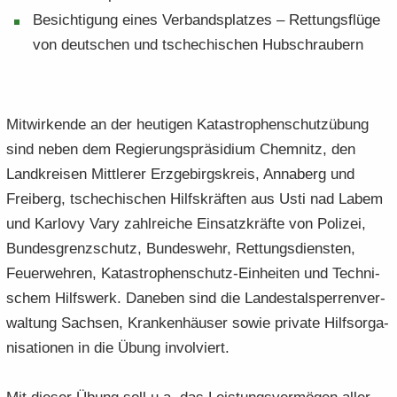
Be­sich­ti­gung eines Ver­bands­plat­zes – Ret­tungs­flü­ge
von deut­schen und tsche­chi­schen Hub­schrau­bern
Mit­wir­ken­de an der heu­ti­gen Ka­ta­stro­phen­schutz­übung
sind neben dem Re­gie­rungs­prä­si­di­um Chem­nitz, den
Land­krei­sen Mitt­le­rer Erz­ge­birgs­kreis, An­na­berg und
Frei­berg, tsche­chi­schen Hilfs­kräf­ten aus Usti nad Labem
und Kar­lo­vy Vary zahl­rei­che Ein­satz­kräf­te von Po­li­zei,
Bun­des­grenz­schutz, Bun­des­wehr, Ret­tungs­diens­ten,
Feu­er­weh­ren, Katastrophenschutz-​Einheiten und Tech­ni­
schem Hilfs­werk. Da­ne­ben sind die Lan­des­tal­sper­ren­ver­
wal­tung Sach­sen, Kran­ken­häu­ser sowie pri­va­te Hilfs­or­ga­
ni­sa­tio­nen in die Übung in­vol­viert.