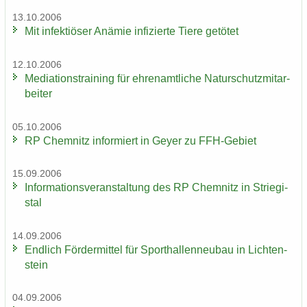
13.10.2006
Mit in­fek­tiö­ser An­ämie in­fi­zier­te Tiere ge­tö­tet
12.10.2006
Me­dia­ti­ons­trai­ning für eh­ren­amt­li­che Na­tur­schutz­mit­ar­
bei­ter
05.10.2006
RP Chem­nitz in­for­miert in Geyer zu FFH-​Gebiet
15.09.2006
In­for­ma­ti­ons­ver­an­stal­tung des RP Chem­nitz in Strie­gi­
stal
14.09.2006
End­lich För­der­mit­tel für Sport­hal­len­neu­bau in Lich­ten­
stein
04.09.2006