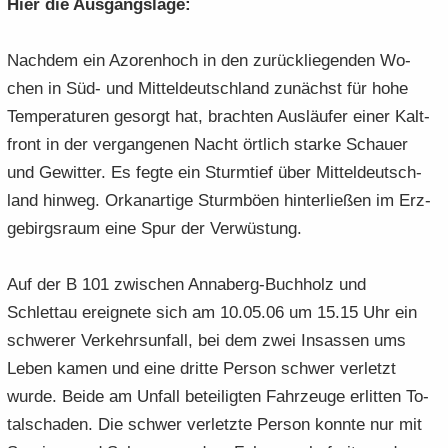
Hier die Aus­gangs­la­ge:
Nach­dem ein Azo­ren­hoch in den zu­rück­lie­gen­den Wo­
chen in Süd- und Mit­tel­deutsch­land zu­nächst für hohe
Tem­pe­ra­tu­ren ge­sorgt hat, brach­ten Aus­läu­fer einer Kalt­
front in der ver­gan­ge­nen Nacht ört­lich star­ke Schau­er
und Ge­wit­ter. Es fegte ein Sturm­tief über Mit­tel­deutsch­
land hin­weg. Or­kan­ar­ti­ge Sturm­bö­en hin­ter­lie­ßen im Erz­
ge­birgs­raum eine Spur der Ver­wüs­tung.
Auf der B 101 zwi­schen Annaberg-​Buchholz und
Schlettau er­eig­ne­te sich am 10.05.06 um 15.15 Uhr ein
schwe­rer Ver­kehrs­un­fall, bei dem zwei In­sas­sen ums
Leben kamen und eine drit­te Per­son schwer ver­letzt
wurde. Beide am Un­fall be­tei­lig­ten Fahr­zeu­ge er­lit­ten To­
tal­scha­den. Die schwer ver­letz­te Per­son konn­te nur mit