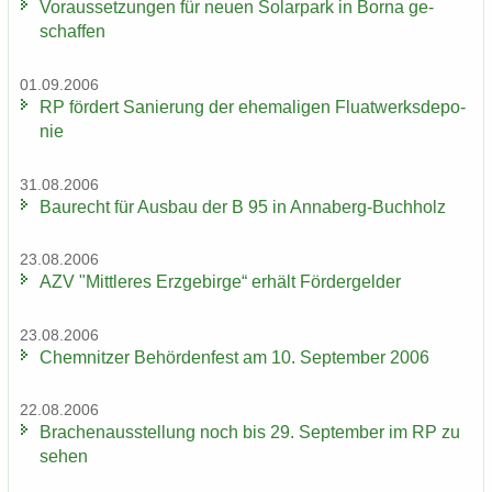
Vor­aus­set­zun­gen für neuen So­lar­park in Borna ge­
schaf­fen
01.09.2006
RP för­dert Sa­nie­rung der ehe­ma­li­gen Fluat­werks­de­po­
nie
31.08.2006
Bau­recht für Aus­bau der B 95 in Annaberg-​Buchholz
23.08.2006
AZV "Mitt­le­res Erz­ge­bir­ge“ er­hält För­der­gel­der
23.08.2006
Chem­nit­zer Be­hör­den­fest am 10. Sep­tem­ber 2006
22.08.2006
Bra­chen­aus­stel­lung noch bis 29. Sep­tem­ber im RP zu
sehen