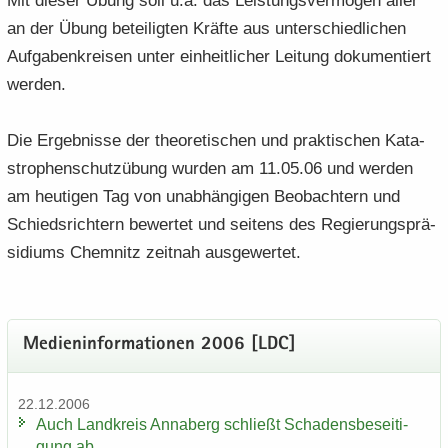
Mit die­ser Übung soll u.a. das Leis­tungs­ver­mö­gen aller
an der Übung be­tei­lig­ten Kräf­te aus un­ter­schied­li­chen
Auf­ga­ben­krei­sen unter ein­heit­li­cher Lei­tung do­ku­men­tiert
wer­den.
Die Er­geb­nis­se der theo­re­ti­schen und prak­ti­schen Ka­ta­
stro­phen­schutz­übung wur­den am 11.05.06 und wer­den
am heu­ti­gen Tag von un­ab­hän­gi­gen Be­ob­ach­tern und
Schieds­rich­tern be­wer­tet und sei­tens des Re­gie­rungs­prä­
si­di­ums Chem­nitz zeit­nah aus­ge­wer­tet.
Me­di­en­in­for­ma­tio­nen 2006 [LDC]
22.12.2006
Auch Land­kreis An­na­berg schließt Scha­dens­be­sei­ti­
gung ab