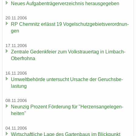
Neues Auf­ga­ben­trä­ger­ver­zeich­nis her­aus­ge­ge­ben
20.11.2006
RP Chem­nitz er­lässt 19 Vo­gel­schutz­ge­biets­ver­ord­nun­
gen
17.11.2006
Zen­tra­le Ge­denk­fei­er zum Volks­trau­er­tag in Limbach-​
Oberfrohna
16.11.2006
Um­welt­be­hör­de un­ter­sucht Ur­sa­che der Ge­ruchs­be­
las­tung
08.11.2006
Neun­zig Pro­zent För­de­rung für "Her­zens­an­ge­le­gen­
hei­ten"
04.11.2006
Wirt­schaft­li­che Lage des Gar­ten­baus im Blick­punkt