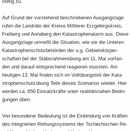
ste­tig zu.
Auf Grund der vor­ste­hend be­schrie­be­nen Aus­gangs­la­ge
rufen die Land­rä­te der Krei­se Mitt­le­rer Erz­ge­birgs­kreis,
Frei­berg und An­na­berg den Ka­ta­stro­phen­alarm aus. Diese
Aus­gangs­la­ge um­reißt die Si­tua­ti­on, wie sie die Un­te­ren
Ka­ta­stro­phen­schutz­be­hör­den der o.g. Ge­biets­kör­per­
schaf­ten bei der Stabs­rah­men­übung am 11. Mai vor­fan­
den und dar­auf ent­spre­chend re­agie­ren muss­ten. Am
heu­ti­gen 13. Mai fin­den sich im Voll­übungs­teil der Ka­ta­
stro­phen­schutz­übung Teile die­ses Sze­na­ri­os wie­der. Hier
wer­den ca. 650 Ein­satz­kräf­te unter rea­li­täts­na­hen Be­din­
gun­gen üben.
Von be­son­de­rer Be­deu­tung ist die Ein­bin­dung von Kräf­ten
des in­te­grier­ten Ret­tungs­sys­tems der Tsche­chi­schen Re­