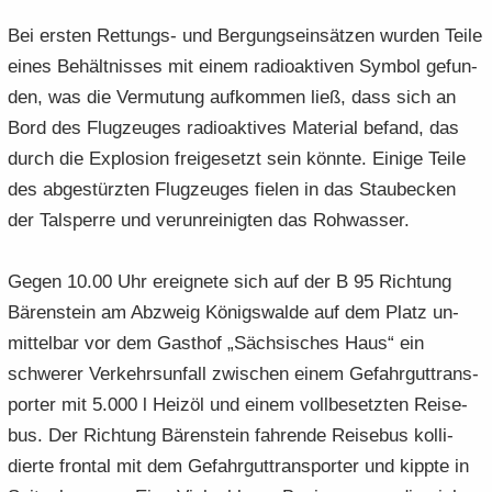
Bei ers­ten Rettungs-​ und Ber­gungs­ein­sät­zen wur­den Teile
eines Be­hält­nis­ses mit einem ra­dio­ak­ti­ven Sym­bol ge­fun­
den, was die Ver­mu­tung auf­kom­men ließ, dass sich an
Bord des Flug­zeu­ges ra­dio­ak­ti­ves Ma­te­ri­al be­fand, das
durch die Ex­plo­si­on frei­ge­setzt sein könn­te. Ei­ni­ge Teile
des ab­ge­stürz­ten Flug­zeu­ges fie­len in das Staubecken
der Tal­sper­re und ver­un­rei­nig­ten das Roh­was­ser.
Gegen 10.00 Uhr er­eig­ne­te sich auf der B 95 Rich­tung
Bä­ren­stein am Ab­zweig Kö­nigs­wal­de auf dem Platz un­
mit­tel­bar vor dem Gast­hof „Säch­si­sches Haus“ ein
schwe­rer Ver­kehrs­un­fall zwi­schen einem Ge­fahr­gut­trans­
por­ter mit 5.000 l Heiz­öl und einem voll­be­setz­ten Rei­se­
bus. Der Rich­tung Bä­ren­stein fah­ren­de Rei­se­bus kol­li­
dier­te fron­tal mit dem Ge­fahr­gut­trans­por­ter und kipp­te in