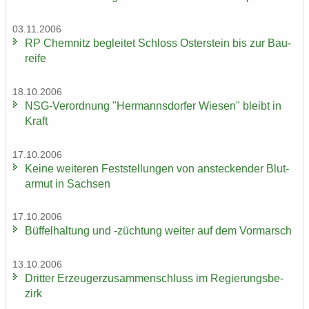
03.11.2006
RP Chem­nitz be­glei­tet Schloss Os­ter­stein bis zur Bau­
rei­fe
18.10.2006
NSG-​Verordnung "Her­manns­dor­fer Wie­sen" bleibt in
Kraft
17.10.2006
Keine wei­te­ren Fest­stel­lun­gen von an­ste­cken­der Blut­
ar­mut in Sach­sen
17.10.2006
Büf­fel­hal­tung und -​züchtung wei­ter auf dem Vor­marsch
13.10.2006
Drit­ter Er­zeu­ger­zu­sam­men­schluss im Re­gie­rungs­be­
zirk