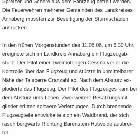
Sprei­zer und Sche­re aus dem Fahr­zeug be­freit wer­den.
Die Feu­er­weh­ren meh­re­rer Ge­mein­den des Land­krei­ses
An­na­berg muss­ten zur Be­sei­ti­gung der Sturm­schä­den
aus­rü­cken.
In den frü­hen Mor­gen­stun­den des 11.05.06, um 6.30 Uhr,
er­eig­ne­te sich im Land­kreis An­na­berg ein Flug­zeug­ab­
sturz. Der Pilot einer zwei­mo­to­ri­gen Cess­na ver­lor die
Kon­trol­le über das Flug­zeug und stürz­te in un­mit­tel­ba­rer
Nähe der Tal­sper­re Cran­zahl ab. Nach dem Ab­sturz ex­
plo­dier­te das Flug­zeug. Der Pilot des Flug­zeu­ges kam bei
dem Ab­sturz ums Leben. Zwei wei­te­re Be­sat­zungs­mit­
glie­der er­lit­ten schwe­re Ver­let­zun­gen. Durch bren­nen­de
Flug­zeug­tei­le ent­wi­ckel­te sich ein Wald­brand, der sich
rasch berg­wärts Rich­tung Bärenstein-​Hutweide aus­brei­
tet.