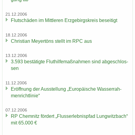
21.12.2006
Flut­schä­den im Mitt­le­ren Erz­ge­birgs­kreis be­sei­tigt
18.12.2006
Chris­ti­an Mey­er­töns stellt im RPC aus
13.12.2006
3.593 be­stä­tig­te Flut­hil­fe­maß­nah­men sind ab­ge­schlos­
sen
11.12.2006
Er­öff­nung der Aus­stel­lung „Eu­ro­päi­sche Was­ser­rah­
men­richt­li­nie“
07.12.2006
RP Chem­nitz för­dert „Fluss­erleb­nis­pfad Lung­witz­bach“
mit 65.000 €