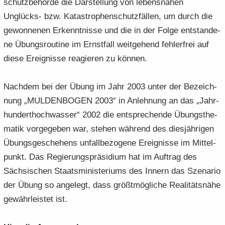
schutz­be­hör­de die Dar­stel­lung von le­bens­na­hen
Unglücks-​ bzw. Ka­ta­stro­phen­schutz­fäl­len, um durch die
ge­won­ne­nen Er­kennt­nis­se und die in der Folge ent­stan­de­
ne Übungs­rou­ti­ne im Ernst­fall weit­ge­hend feh­ler­frei auf
diese Er­eig­nis­se re­agie­ren zu kön­nen.
Nach­dem bei der Übung im Jahr 2003 unter der Be­zeich­
nung „MUL­DEN­BO­GEN 2003“ in An­leh­nung an das „Jahr­
hun­dert­hoch­was­ser“ 2002 die ent­spre­chen­de Übungs­the­
ma­tik vor­ge­ge­ben war, ste­hen wäh­rend des dies­jäh­ri­gen
Übungs­ge­sche­hens un­fall­be­zo­ge­ne Er­eig­nis­se im Mit­tel­
punkt. Das Re­gie­rungs­prä­si­di­um hat im Auf­trag des
Säch­si­schen Staats­mi­nis­te­ri­ums des In­nern das Sze­na­rio
der Übung so an­ge­legt, dass größt­mög­li­che Rea­li­täts­nä­he
ge­währ­leis­tet ist.