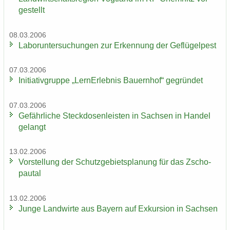
ge­stellt
08.03.2006
La­bor­un­ter­su­chun­gen zur Er­ken­nung der Ge­flü­gel­pest
07.03.2006
In­itia­tiv­grup­pe „Lern­Erleb­nis Bau­ern­hof“ ge­grün­det
07.03.2006
Ge­fähr­li­che Steck­do­sen­leis­ten in Sach­sen in Han­del
ge­langt
13.02.2006
Vor­stel­lung der Schutz­ge­biets­pla­nung für das Zscho­
pau­tal
13.02.2006
Junge Land­wir­te aus Bay­ern auf Ex­kur­si­on in Sach­sen