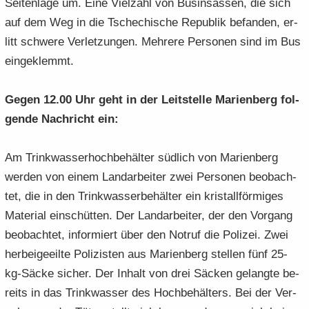
Sei­ten­la­ge um. Eine Viel­zahl von Bus­in­sas­sen, die sich
auf dem Weg in die Tsche­chi­sche Re­pu­blik be­fan­den, er­
litt schwe­re Ver­let­zun­gen. Meh­re­re Per­so­nen sind im Bus
ein­ge­klemmt.
Gegen 12.00 Uhr geht in der Leit­stel­le Ma­ri­en­berg fol­
gen­de Nach­richt ein:
Am Trink­was­ser­hoch­be­häl­ter süd­lich von Ma­ri­en­berg
wer­den von einem Land­ar­bei­ter zwei Per­so­nen be­ob­ach­
tet, die in den Trink­was­ser­be­häl­ter ein kris­tall­för­mi­ges
Ma­te­ri­al ein­schüt­ten. Der Land­ar­bei­ter, der den Vor­gang
be­ob­ach­tet, in­for­miert über den Not­ruf die Po­li­zei. Zwei
her­bei­ge­eil­te Po­li­zis­ten aus Ma­ri­en­berg stel­len fünf 25-
kg-​Säcke si­cher. Der In­halt von drei Sä­cken ge­lang­te be­
reits in das Trink­was­ser des Hoch­be­häl­ters. Bei der Ver­