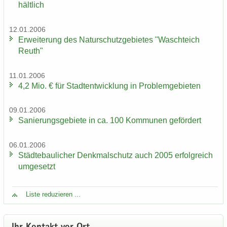
hält­lich
12.01.2006
Er­wei­te­rung des Na­tur­schutz­ge­bie­tes "Wasch­teich
Reuth"
11.01.2006
4,2 Mio. € für Stadt­ent­wick­lung in Pro­blem­ge­bie­ten
09.01.2006
Sa­nie­rungs­ge­bie­te in ca. 100 Kom­mu­nen ge­för­dert
06.01.2006
Städ­te­bau­li­cher Denk­mal­schutz auch 2005 er­folg­reich
um­ge­setzt
Liste re­du­zie­ren ...