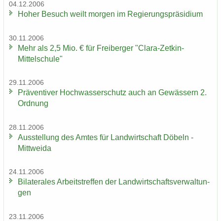
04.12.2006
Hoher Be­such weilt mor­gen im Re­gie­rungs­prä­si­di­um
30.11.2006
Mehr als 2,5 Mio. € für Frei­ber­ger "Clara-​Zetkin-
Mittelschule"
29.11.2006
Prä­ven­ti­ver Hoch­was­ser­schutz auch an Ge­wäs­sern 2.
Ord­nung
28.11.2006
Aus­stel­lung des Amtes für Land­wirt­schaft Dö­beln -
Mitt­wei­da
24.11.2006
Bi­la­te­ra­les Ar­beits­tref­fen der Land­wirt­schafts­ver­wal­tun­
gen
23.11.2006