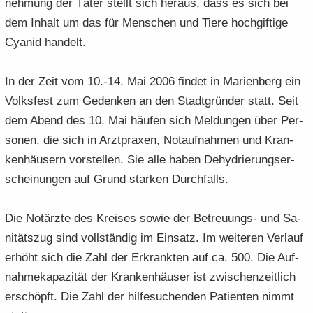
neh­mung der Täter stellt sich her­aus, dass es sich bei
dem In­halt um das für Men­schen und Tiere hoch­gif­ti­ge
Cya­nid han­delt.
In der Zeit vom 10.-14. Mai 2006 fin­det in Ma­ri­en­berg ein
Volks­fest zum Ge­den­ken an den Stadt­grün­der statt. Seit
dem Abend des 10. Mai häu­fen sich Mel­dun­gen über Per­
so­nen, die sich in Arzt­pra­xen, Not­auf­nah­men und Kran­
ken­häu­sern vor­stel­len. Sie alle haben De­hy­drie­rungs­er­
schei­nun­gen auf Grund star­ken Durch­falls.
Die Not­ärz­te des Krei­ses sowie der Betreuungs-​ und Sa­
ni­täts­zug sind voll­stän­dig im Ein­satz. Im wei­te­ren Ver­lauf
er­höht sich die Zahl der Er­krank­ten auf ca. 500. Die Auf­
nah­me­ka­pa­zi­tät der Kran­ken­häu­ser ist zwi­schen­zeit­lich
er­schöpft. Die Zahl der hil­fe­su­chen­den Pa­ti­en­ten nimmt