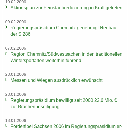
10.02.2006
Ak­ti­ons­plan zur Fein­staub­re­du­zie­rung in Kraft ge­tre­ten
09.02.2006
Re­gie­rungs­prä­si­di­um Chem­nitz ge­neh­migt Neu­bau
der S 286
07.02.2006
Re­gi­on Chem­nitz/Süd­west­sa­chen in den tra­di­tio­nel­len
Win­ter­sport­ar­ten wei­ter­hin füh­rend
23.01.2006
Mes­sen und Wie­gen aus­drück­lich er­wünscht
23.01.2006
Re­gie­rungs­prä­si­di­um be­wil­ligt seit 2000 22,6 Mio. €
zur Bra­chen­be­sei­ti­gung
18.01.2006
För­der­fi­bel Sach­sen 2006 im Re­gie­rungs­prä­si­di­um er­