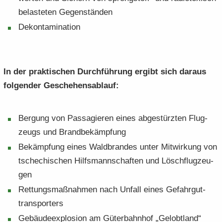
be­las­te­ten Ge­gen­stän­den
De­kon­ta­mi­na­ti­on
In der prak­ti­schen Durch­füh­rung er­gibt sich dar­aus
fol­gen­der Ge­sche­hens­ab­lauf:
Ber­gung von Pas­sa­gie­ren eines ab­ge­stürz­ten Flug­
zeugs und Brand­be­kämp­fung
Be­kämp­fung eines Wald­bran­des unter Mit­wir­kung von
tsche­chi­schen Hilfs­mann­schaf­ten und Lösch­flug­zeu­
gen
Ret­tungs­maß­nah­men nach Un­fall eines Ge­fahr­gut­
trans­por­ters
Ge­bäu­de­ex­plo­si­on am Gü­ter­bahn­hof „Ge­lobt­land“