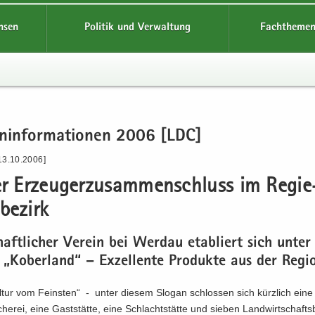
hsen
Politik und Verwaltung
Fachthemen
en­in­for­ma­tio­nen 2006 [LDC]
13.10.2006]
er Er­zeu­ger­zu­sam­men­schluss im Re­gie
be­zirk
haft­li­cher Ver­ein bei Wer­dau eta­bliert sich unte
Ko­ber­land“ – Ex­zel­len­te Pro­duk­te aus der Re­gi­
ul­tur vom Feins­ten“ - unter die­sem Slo­gan schlos­sen sich kürz­lich ein
sche­rei, eine Gast­stät­te, eine Schlacht­stät­te und sie­ben Land­wirt­schafts­b