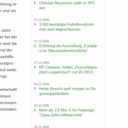
Chris­ti­an Mey­er­töns stellt im RPC
rk­tung re­
aus
 in und um
13.12.2006
3.593 be­stä­tig­te Flut­hil­fe­maß­nah­
men sind ab­ge­schlos­sen
, steht
ter bei der
11.12.2006
i sind die
Er­öff­nung der Aus­stel­lung „Eu­ro­päi­
 und Ver­
sche Was­ser­rah­men­richt­li­nie“
st­hilfs­
07.12.2006
urst­pro­
RP Chem­nitz för­dert „Fluss­erleb­nis­
sind wei­te­
pfad Lung­witz­bach“ mit 65.000 €
 hat.
04.12.2006
Hoher Be­such weilt mor­gen im Re­
t­schaft­l
gie­rungs­prä­si­di­um
hin­aus
­ger­zu­sam­
30.11.2006
i­nis­te­ri­
Mehr als 2,5 Mio. € für Frei­ber­ger
"Clara-​Zetkin-Mittelschule"
29.11.2006