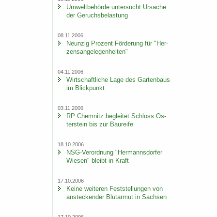
Um­welt­be­hör­de un­ter­sucht Ur­sa­che
der Ge­ruchs­be­las­tung
08.11.2006
Neun­zig Pro­zent För­de­rung für "Her­
zens­an­ge­le­gen­hei­ten"
04.11.2006
Wirt­schaft­li­che Lage des Gar­ten­baus
im Blick­punkt
03.11.2006
RP Chem­nitz be­glei­tet Schloss Os­
ter­stein bis zur Bau­rei­fe
18.10.2006
NSG-​Verordnung "Her­manns­dor­fer
Wie­sen" bleibt in Kraft
17.10.2006
Keine wei­te­ren Fest­stel­lun­gen von
an­ste­cken­der Blut­ar­mut in Sach­sen