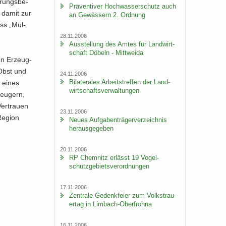
­rungs­be­
Prä­ven­ti­ver Hoch­was­ser­schutz auch
d damit zur
an Ge­wäs­sern 2. Ord­nung
uss „Mul­
28.11.2006
Aus­stel­lung des Amtes für Land­wirt­
schaft Dö­beln - Mitt­wei­da
gen Er­zeug­
 Obst und
24.11.2006
Bi­la­te­ra­les Ar­beits­tref­fen der Land­
o eines
wirt­schafts­ver­wal­tun­gen
zeu­gern,
Ver­trau­en
23.11.2006
e­gi­on
Neues Auf­ga­ben­trä­ger­ver­zeich­nis
her­aus­ge­ge­ben
20.11.2006
RP Chem­nitz er­lässt 19 Vo­gel­
schutz­ge­biets­ver­ord­nun­gen
17.11.2006
Zen­tra­le Ge­denk­fei­er zum Volks­trau­
er­tag in Limbach-​Oberfrohna
16.11.2006