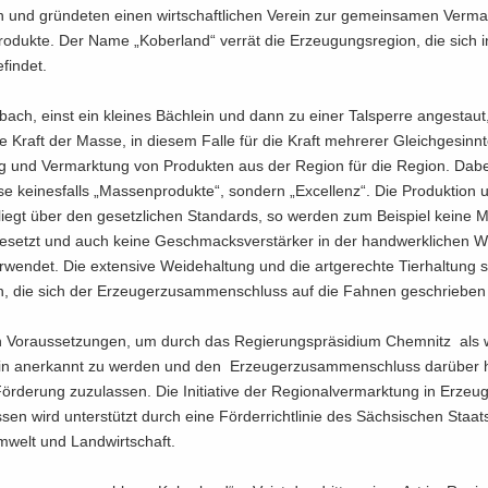
und grün­de­ten einen wirt­schaft­li­chen Ver­ein zur ge­mein­sa­men Ver­ma
Pro­duk­te. Der Name „Ko­ber­land“ ver­rät die Er­zeu­gungs­re­gi­on, die sich
fin­det.
bach, einst ein klei­nes Bäch­lein und dann zu einer Tal­sper­re an­ge­staut
e Kraft der Masse, in die­sem Falle für die Kraft meh­re­rer Gleich­ge­sinn­
ng und Ver­mark­tung von Pro­duk­ten aus der Re­gi­on für die Re­gi­on. Dabe
­se kei­nes­falls „Mas­sen­pro­duk­te“, son­dern „Ex­cel­lenz“. Die Pro­duk­ti­on
iegt über den ge­setz­li­chen Stan­dards, so wer­den zum Bei­spiel keine Ma
­ge­setzt und auch keine Ge­schmacks­ver­stär­ker in der hand­werk­li­chen W
r­wen­det. Die ex­ten­si­ve Wei­de­hal­tung und die art­ge­rech­te Tier­hal­tung 
i­en, die sich der Er­zeu­ger­zu­sam­men­schluss auf die Fah­nen ge­schrie­ben
or­aus­set­zun­gen, um durch das Re­gie­rungs­prä­si­di­um Chem­nitz als wir
­ein an­er­kannt zu wer­den und den Er­zeu­ger­zu­sam­men­schluss dar­über 
r­de­rung zu­zu­las­sen. Die In­itia­ti­ve der Re­gio­nal­ver­mark­tung in Er­zeu
sen wird un­ter­stützt durch eine För­der­richt­li­nie des Säch­si­schen Staats­m
­welt und Land­wirt­schaft.