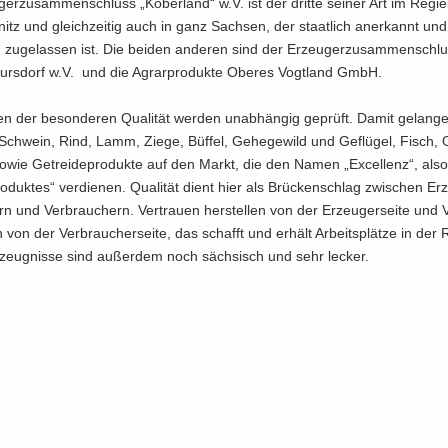
ger­zu­sam­men­schluss „Ko­ber­land“ w.V. ist der drit­te sei­ner Art im Re­gie
itz und gleich­zei­tig auch in ganz Sach­sen, der staat­lich an­er­kannt un
 zu­ge­las­sen ist. Die bei­den an­de­ren sind der Er­zeu­ger­zu­sam­men­schl
h­urs­dorf w.V. und die Agrar­pro­duk­te Obe­res Vogt­land GmbH.
ri­en der be­son­de­ren Qua­li­tät wer­den un­ab­hän­gig ge­prüft. Damit ge­lan­
 Schwein, Rind, Lamm, Ziege, Büf­fel, Ge­he­ge­wild und Ge­flü­gel, Fisch,
owie Ge­trei­de­pro­duk­te auf den Markt, die den Namen „Ex­cel­lenz“, als
oduktes“ ver­die­nen. Qua­li­tät dient hier als Brü­cken­schlag zwi­schen Er­
tern und Ver­brau­chern. Ver­trau­en her­stel­len von der Er­zeu­ger­sei­te und 
en von der Ver­brau­cher­sei­te, das schafft und er­hält Ar­beits­plät­ze in der R
­zeug­nis­se sind au­ßer­dem noch säch­sisch und sehr le­cker.