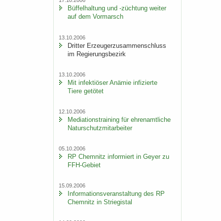
17.10.2006
Büf­fel­hal­tung und -​züchtung wei­ter
auf dem Vor­marsch
13.10.2006
Drit­ter Er­zeu­ger­zu­sam­men­schluss
im Re­gie­rungs­be­zirk
13.10.2006
Mit in­fek­tiö­ser An­ämie in­fi­zier­te
Tiere ge­tö­tet
12.10.2006
Me­dia­ti­ons­trai­ning für eh­ren­amt­li­che
Na­tur­schutz­mit­ar­bei­ter
05.10.2006
RP Chem­nitz in­for­miert in Geyer zu
FFH-​Gebiet
15.09.2006
In­for­ma­ti­ons­ver­an­stal­tung des RP
Chem­nitz in Strie­gi­stal