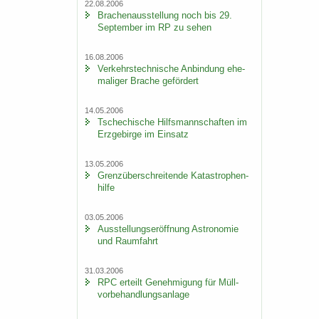
22.08.2006
Bra­chen­aus­stel­lung noch bis 29.
Sep­tem­ber im RP zu sehen
16.08.2006
Ver­kehrs­tech­ni­sche An­bin­dung ehe­
ma­li­ger Bra­che ge­för­dert
14.05.2006
Tsche­chi­sche Hilfs­mann­schaf­ten im
Erz­ge­bir­ge im Ein­satz
13.05.2006
Grenz­über­schrei­ten­de Ka­ta­stro­phen­
hil­fe
03.05.2006
Aus­stel­lungs­er­öff­nung As­tro­no­mie
und Raum­fahrt
31.03.2006
RPC er­teilt Ge­neh­mi­gung für Müll­
vor­be­hand­lungs­an­la­ge