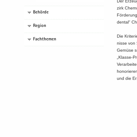
Der Er­zeu­
zirk Chem­n
Behörde
För­de­rung
den­tal“ C
Region
Die Kri­te­
Fachthemen
nis­se von
Ge­mü­se s
„Klasse-​Pr
Ver­ar­bei­
ho­no­rie­r
und die Er