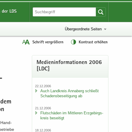
 der LDS
Übergeordnete Seiten
Schrift vergrößern
Kontrast erhöhen
Me­di­en­in­for­ma­tio­nen 2006
[LDC]
­
22.12.2006
Auch Land­kreis An­na­berg schließt
Scha­dens­be­sei­ti­gung ab
r dem
21.12.2006
on
Flut­schä­den im Mitt­le­ren Erz­ge­birgs­
kreis be­sei­tigt
e Hand­
e­trie­be
18.12.2006