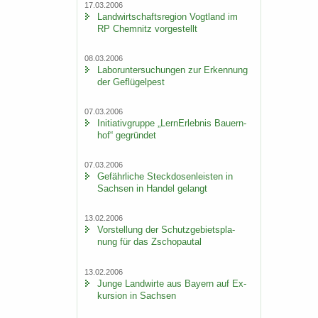
17.03.2006
Land­wirt­schafts­re­gi­on Vogt­land im
RP Chem­nitz vor­ge­stellt
08.03.2006
La­bor­un­ter­su­chun­gen zur Er­ken­nung
der Ge­flü­gel­pest
07.03.2006
In­itia­tiv­grup­pe „Lern­Erleb­nis Bau­ern­
hof“ ge­grün­det
07.03.2006
Ge­fähr­li­che Steck­do­sen­leis­ten in
Sach­sen in Han­del ge­langt
13.02.2006
Vor­stel­lung der Schutz­ge­biets­pla­
nung für das Zscho­pau­tal
13.02.2006
Junge Land­wir­te aus Bay­ern auf Ex­
kur­si­on in Sach­sen