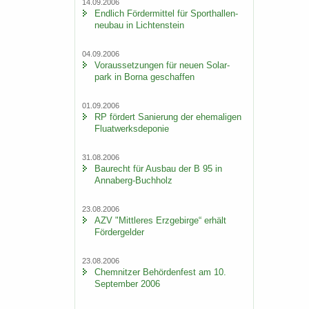
14.09.2006
End­lich För­der­mit­tel für Sport­hal­len­
neu­bau in Lich­ten­stein
04.09.2006
Vor­aus­set­zun­gen für neuen So­lar­
park in Borna ge­schaf­fen
01.09.2006
RP för­dert Sa­nie­rung der ehe­ma­li­gen
Fluat­werks­de­po­nie
31.08.2006
Bau­recht für Aus­bau der B 95 in
Annaberg-​Buchholz
23.08.2006
AZV "Mitt­le­res Erz­ge­bir­ge“ er­hält
För­der­gel­der
23.08.2006
Chem­nit­zer Be­hör­den­fest am 10.
Sep­tem­ber 2006