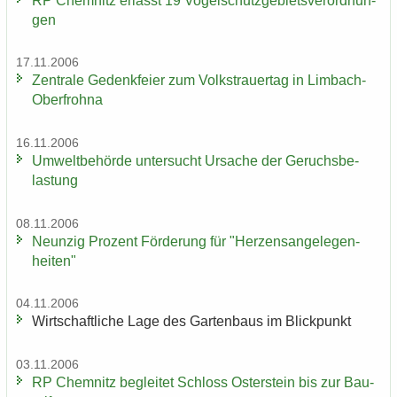
RP Chem­nitz er­lässt 19 Vo­gel­schutz­ge­biets­ver­ord­nun­
gen
17.11.2006
Zen­tra­le Ge­denk­fei­er zum Volks­trau­er­tag in Limbach-​
Oberfrohna
16.11.2006
Um­welt­be­hör­de un­ter­sucht Ur­sa­che der Ge­ruchs­be­
las­tung
08.11.2006
Neun­zig Pro­zent För­de­rung für "Her­zens­an­ge­le­gen­
hei­ten"
04.11.2006
Wirt­schaft­li­che Lage des Gar­ten­baus im Blick­punkt
03.11.2006
RP Chem­nitz be­glei­tet Schloss Os­ter­stein bis zur Bau­