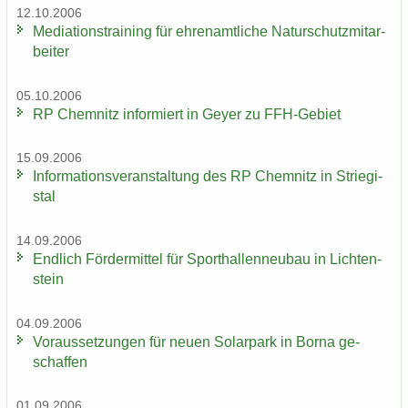
12.10.2006
Me­dia­ti­ons­trai­ning für eh­ren­amt­li­che Na­tur­schutz­mit­ar­
bei­ter
05.10.2006
RP Chem­nitz in­for­miert in Geyer zu FFH-​Gebiet
15.09.2006
In­for­ma­ti­ons­ver­an­stal­tung des RP Chem­nitz in Strie­gi­
stal
14.09.2006
End­lich För­der­mit­tel für Sport­hal­len­neu­bau in Lich­ten­
stein
04.09.2006
Vor­aus­set­zun­gen für neuen So­lar­park in Borna ge­
schaf­fen
01.09.2006