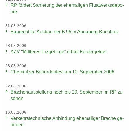
RP för­dert Sa­nie­rung der ehe­ma­li­gen Fluat­werks­de­po­
nie
31.08.2006
Bau­recht für Aus­bau der B 95 in Annaberg-​Buchholz
23.08.2006
AZV "Mitt­le­res Erz­ge­bir­ge“ er­hält För­der­gel­der
23.08.2006
Chem­nit­zer Be­hör­den­fest am 10. Sep­tem­ber 2006
22.08.2006
Bra­chen­aus­stel­lung noch bis 29. Sep­tem­ber im RP zu
sehen
16.08.2006
Ver­kehrs­tech­ni­sche An­bin­dung ehe­ma­li­ger Bra­che ge­
för­dert