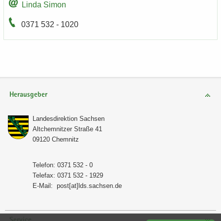
Linda Simon
0371 532 - 1020
Herausgeber
Lan­des­di­rek­ti­on Sach­sen
Alt­chem­nit­zer Stra­ße 41
09120 Chem­nitz
Te­le­fon: 0371 532 - 0
Te­le­fax: 0371 532 - 1929
E-​Mail:
post[at]lds.sach­sen.de
Service