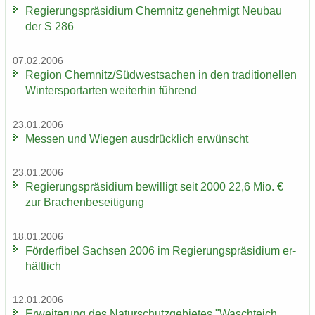
Re­gie­rungs­prä­si­di­um Chem­nitz ge­neh­migt Neu­bau
der S 286
07.02.2006
Re­gi­on Chem­nitz/Süd­west­sa­chen in den tra­di­tio­nel­len
Win­ter­sport­ar­ten wei­ter­hin füh­rend
23.01.2006
Mes­sen und Wie­gen aus­drück­lich er­wünscht
23.01.2006
Re­gie­rungs­prä­si­di­um be­wil­ligt seit 2000 22,6 Mio. €
zur Bra­chen­be­sei­ti­gung
18.01.2006
För­der­fi­bel Sach­sen 2006 im Re­gie­rungs­prä­si­di­um er­
hält­lich
12.01.2006
Er­wei­te­rung des Na­tur­schutz­ge­bie­tes "Wasch­teich