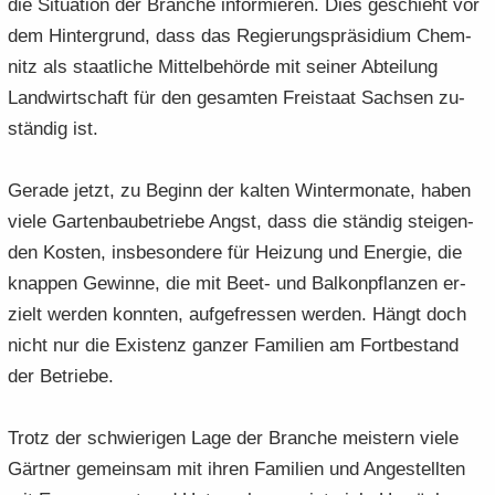
die Si­tua­ti­on der Bran­che in­for­mie­ren. Dies ge­schieht vor
dem Hin­ter­grund, dass das Re­gie­rungs­prä­si­di­um Chem­
nitz als staat­li­che Mit­tel­be­hör­de mit sei­ner Ab­tei­lung
Land­wirt­schaft für den ge­sam­ten Frei­staat Sach­sen zu­
stän­dig ist.
Ge­ra­de jetzt, zu Be­ginn der kal­ten Win­ter­mo­na­te, haben
viele Gar­ten­bau­be­trie­be Angst, dass die stän­dig stei­gen­
den Kos­ten, ins­be­son­de­re für Hei­zung und En­er­gie, die
knap­pen Ge­win­ne, die mit Beet- und Bal­kon­pflan­zen er­
zielt wer­den konn­ten, auf­ge­fres­sen wer­den. Hängt doch
nicht nur die Exis­tenz gan­zer Fa­mi­li­en am Fort­be­stand
der Be­trie­be.
Trotz der schwie­ri­gen Lage der Bran­che meis­tern viele
Gärt­ner ge­mein­sam mit ihren Fa­mi­li­en und An­ge­stell­ten