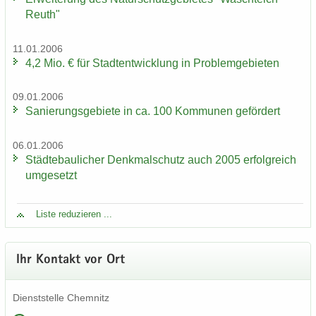
Reuth"
11.01.2006
4,2 Mio. € für Stadt­ent­wick­lung in Pro­blem­ge­bie­ten
09.01.2006
Sa­nie­rungs­ge­bie­te in ca. 100 Kom­mu­nen ge­för­dert
06.01.2006
Städ­te­bau­li­cher Denk­mal­schutz auch 2005 er­folg­reich
um­ge­setzt
Liste re­du­zie­ren ...
Ihr Kon­takt vor Ort
Dienst­stel­le Chem­nitz