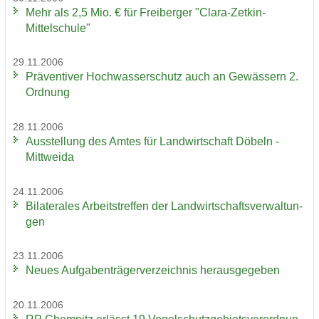
Mehr als 2,5 Mio. € für Frei­ber­ger "Clara-​Zetkin-
Mittelschule"
29.11.2006
Prä­ven­ti­ver Hoch­was­ser­schutz auch an Ge­wäs­sern 2.
Ord­nung
28.11.2006
Aus­stel­lung des Amtes für Land­wirt­schaft Dö­beln -
Mitt­wei­da
24.11.2006
Bi­la­te­ra­les Ar­beits­tref­fen der Land­wirt­schafts­ver­wal­tun­
gen
23.11.2006
Neues Auf­ga­ben­trä­ger­ver­zeich­nis her­aus­ge­ge­ben
20.11.2006