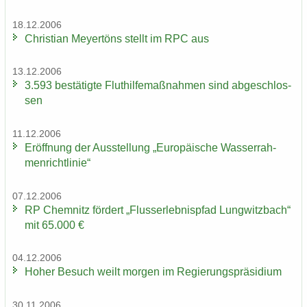
18.12.2006
Chris­ti­an Mey­er­töns stellt im RPC aus
13.12.2006
3.593 be­stä­tig­te Flut­hil­fe­maß­nah­men sind ab­ge­schlos­
sen
11.12.2006
Er­öff­nung der Aus­stel­lung „Eu­ro­päi­sche Was­ser­rah­
men­richt­li­nie“
07.12.2006
RP Chem­nitz för­dert „Fluss­erleb­nis­pfad Lung­witz­bach“
mit 65.000 €
04.12.2006
Hoher Be­such weilt mor­gen im Re­gie­rungs­prä­si­di­um
30.11.2006