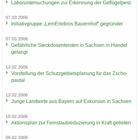
La­bor­un­ter­su­chun­gen zur Er­ken­nung der Ge­flü­gel­pest
07.03.2006
In­itia­tiv­grup­pe „Lern­Erleb­nis Bau­ern­hof“ ge­grün­det
07.03.2006
Ge­fähr­li­che Steck­do­sen­leis­ten in Sach­sen in Han­del
ge­langt
13.02.2006
Vor­stel­lung der Schutz­ge­biets­pla­nung für das Zscho­
pau­tal
13.02.2006
Junge Land­wir­te aus Bay­ern auf Ex­kur­si­on in Sach­sen
10.02.2006
Ak­ti­ons­plan zur Fein­staub­re­du­zie­rung in Kraft ge­tre­ten
09.02.2006