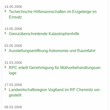
14.05.2006
Tsche­chi­sche Hilfs­mann­schaf­ten im Erz­ge­bir­ge im
Ein­satz
13.05.2006
Grenz­über­schrei­ten­de Ka­ta­stro­phen­hil­fe
03.05.2006
Aus­stel­lungs­er­öff­nung As­tro­no­mie und Raum­fahrt
31.03.2006
RPC er­teilt Ge­neh­mi­gung für Müll­vor­be­hand­lungs­an­
la­ge
17.03.2006
Land­wirt­schafts­re­gi­on Vogt­land im RP Chem­nitz vor­
ge­stellt
08.03.2006