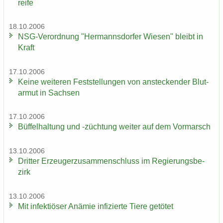
rei­fe
18.10.2006
NSG-​Verordnung "Her­manns­dor­fer Wie­sen" bleibt in
Kraft
17.10.2006
Keine wei­te­ren Fest­stel­lun­gen von an­ste­cken­der Blut­
ar­mut in Sach­sen
17.10.2006
Büf­fel­hal­tung und -​züchtung wei­ter auf dem Vor­marsch
13.10.2006
Drit­ter Er­zeu­ger­zu­sam­men­schluss im Re­gie­rungs­be­
zirk
13.10.2006
Mit in­fek­tiö­ser An­ämie in­fi­zier­te Tiere ge­tö­tet