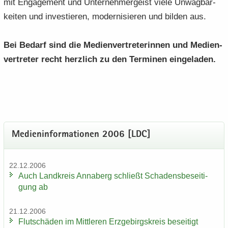
mit En­ga­ge­ment und Un­ter­neh­mer­geist viele Un­wäg­bar­
kei­ten und in­ves­tie­ren, mo­der­ni­sie­ren und bil­den aus.
Bei Be­darf sind die Me­di­en­ver­tre­te­rin­nen und Me­di­en­
ver­tre­ter recht herz­lich zu den Ter­mi­nen ein­ge­la­den.
Me­di­en­in­for­ma­tio­nen 2006 [LDC]
22.12.2006
Auch Land­kreis An­na­berg schließt Scha­dens­be­sei­ti­
gung ab
21.12.2006
Flut­schä­den im Mitt­le­ren Erz­ge­birgs­kreis be­sei­tigt