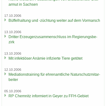
ar­mut in Sach­sen
17.10.2006
Büf­fel­hal­tung und -​züchtung wei­ter auf dem Vor­marsch
13.10.2006
Drit­ter Er­zeu­ger­zu­sam­men­schluss im Re­gie­rungs­be­
zirk
13.10.2006
Mit in­fek­tiö­ser An­ämie in­fi­zier­te Tiere ge­tö­tet
12.10.2006
Me­dia­ti­ons­trai­ning für eh­ren­amt­li­che Na­tur­schutz­mit­ar­
bei­ter
05.10.2006
RP Chem­nitz in­for­miert in Geyer zu FFH-​Gebiet