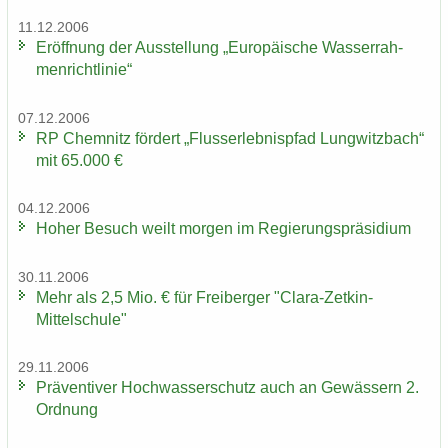
11.12.2006
Er­öff­nung der Aus­stel­lung „Eu­ro­päi­sche Was­ser­rah­
men­richt­li­nie“
07.12.2006
RP Chem­nitz för­dert „Fluss­erleb­nis­pfad Lung­witz­bach“
mit 65.000 €
04.12.2006
Hoher Be­such weilt mor­gen im Re­gie­rungs­prä­si­di­um
30.11.2006
Mehr als 2,5 Mio. € für Frei­ber­ger "Clara-​Zetkin-
Mittelschule"
29.11.2006
Prä­ven­ti­ver Hoch­was­ser­schutz auch an Ge­wäs­sern 2.
Ord­nung