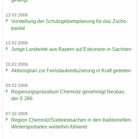
13.02.2006
Vor­stel­lung der Schutz­ge­biets­pla­nung für das Zscho­
pau­tal
13.02.2006
Junge Land­wir­te aus Bay­ern auf Ex­kur­si­on in Sach­sen
10.02.2006
Ak­ti­ons­plan zur Fein­staub­re­du­zie­rung in Kraft ge­tre­ten
09.02.2006
Re­gie­rungs­prä­si­di­um Chem­nitz ge­neh­migt Neu­bau
der S 286
07.02.2006
Re­gi­on Chem­nitz/Süd­west­sa­chen in den tra­di­tio­nel­len
Win­ter­sport­ar­ten wei­ter­hin füh­rend