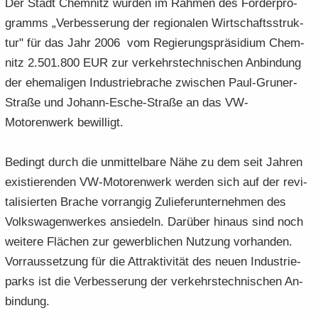
Der Stadt Chem­nitz wur­den im Rah­men des För­der­pro­
gramms „Ver­bes­se­rung der re­gio­na­len Wirt­schafts­struk­
tur" für das Jahr 2006 vom Re­gie­rungs­prä­si­di­um Chem­
nitz 2.501.800 EUR zur ver­kehrs­tech­ni­schen An­bin­dung
der ehe­ma­li­gen In­dus­trie­bra­che zwi­schen Paul-​Gruner-
Straße und Johann-​Esche-Straße an das VW-​
Motorenwerk be­wil­ligt.
Be­dingt durch die un­mit­tel­ba­re Nähe zu dem seit Jah­ren
exis­tie­ren­den VW-​Motorenwerk wer­den sich auf der re­vi­
ta­li­sier­ten Bra­che vor­ran­gig Zu­lie­fer­un­ter­neh­men des
Volks­wa­gen­wer­kes an­sie­deln. Dar­über hin­aus sind noch
wei­te­re Flä­chen zur ge­werb­li­chen Nut­zung vor­han­den.
Vor­raus­set­zung für die At­trak­ti­vi­tät des neuen In­dus­trie­
parks ist die Ver­bes­se­rung der ver­kehrs­tech­ni­schen An­
bin­dung.