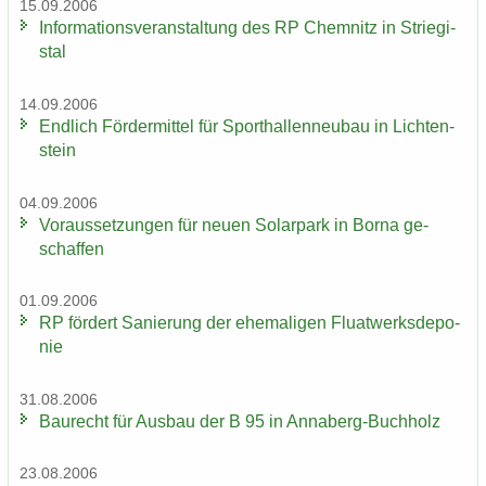
15.09.2006
In­for­ma­ti­ons­ver­an­stal­tung des RP Chem­nitz in Strie­gi­
stal
14.09.2006
End­lich För­der­mit­tel für Sport­hal­len­neu­bau in Lich­ten­
stein
04.09.2006
Vor­aus­set­zun­gen für neuen So­lar­park in Borna ge­
schaf­fen
01.09.2006
RP för­dert Sa­nie­rung der ehe­ma­li­gen Fluat­werks­de­po­
nie
31.08.2006
Bau­recht für Aus­bau der B 95 in Annaberg-​Buchholz
23.08.2006