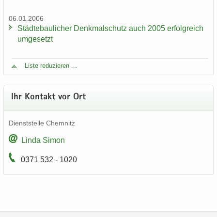
06.01.2006
Städ­te­bau­li­cher Denk­mal­schutz auch 2005 er­folg­reich
um­ge­setzt
Liste re­du­zie­ren ...
Ihr Kon­takt vor Ort
Dienst­stel­le Chem­nitz
Linda Simon
0371 532 - 1020