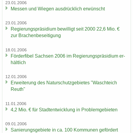
23.01.2006
Mes­sen und Wie­gen aus­drück­lich er­wünscht
23.01.2006
Re­gie­rungs­prä­si­di­um be­wil­ligt seit 2000 22,6 Mio. €
zur Bra­chen­be­sei­ti­gung
18.01.2006
För­der­fi­bel Sach­sen 2006 im Re­gie­rungs­prä­si­di­um er­
hält­lich
12.01.2006
Er­wei­te­rung des Na­tur­schutz­ge­bie­tes "Wasch­teich
Reuth"
11.01.2006
4,2 Mio. € für Stadt­ent­wick­lung in Pro­blem­ge­bie­ten
09.01.2006
Sa­nie­rungs­ge­bie­te in ca. 100 Kom­mu­nen ge­för­dert