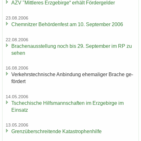
AZV "Mitt­le­res Erz­ge­bir­ge“ er­hält För­der­gel­der
23.08.2006
Chem­nit­zer Be­hör­den­fest am 10. Sep­tem­ber 2006
22.08.2006
Bra­chen­aus­stel­lung noch bis 29. Sep­tem­ber im RP zu
sehen
16.08.2006
Ver­kehrs­tech­ni­sche An­bin­dung ehe­ma­li­ger Bra­che ge­
för­dert
14.05.2006
Tsche­chi­sche Hilfs­mann­schaf­ten im Erz­ge­bir­ge im
Ein­satz
13.05.2006
Grenz­über­schrei­ten­de Ka­ta­stro­phen­hil­fe