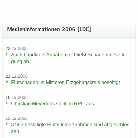
Me­di­en­in­for­ma­tio­nen 2006 [LDC]
22.12.2006
Auch Land­kreis An­na­berg schließt Scha­dens­be­sei­ti­
gung ab
21.12.2006
Flut­schä­den im Mitt­le­ren Erz­ge­birgs­kreis be­sei­tigt
18.12.2006
Chris­ti­an Mey­er­töns stellt im RPC aus
13.12.2006
3.593 be­stä­tig­te Flut­hil­fe­maß­nah­men sind ab­ge­schlos­
sen