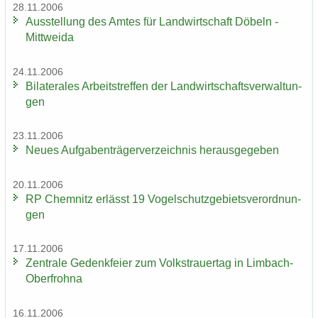
28.11.2006
Aus­stel­lung des Amtes für Land­wirt­schaft Dö­beln -
Mitt­wei­da
24.11.2006
Bi­la­te­ra­les Ar­beits­tref­fen der Land­wirt­schafts­ver­wal­tun­
gen
23.11.2006
Neues Auf­ga­ben­trä­ger­ver­zeich­nis her­aus­ge­ge­ben
20.11.2006
RP Chem­nitz er­lässt 19 Vo­gel­schutz­ge­biets­ver­ord­nun­
gen
17.11.2006
Zen­tra­le Ge­denk­fei­er zum Volks­trau­er­tag in Limbach-​
Oberfrohna
16.11.2006