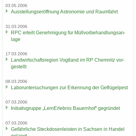
03.05.2006
Aus­stel­lungs­er­öff­nung As­tro­no­mie und Raum­fahrt
31.03.2006
RPC er­teilt Ge­neh­mi­gung für Müll­vor­be­hand­lungs­an­
la­ge
17.03.2006
Land­wirt­schafts­re­gi­on Vogt­land im RP Chem­nitz vor­
ge­stellt
08.03.2006
La­bor­un­ter­su­chun­gen zur Er­ken­nung der Ge­flü­gel­pest
07.03.2006
In­itia­tiv­grup­pe „Lern­Erleb­nis Bau­ern­hof“ ge­grün­det
07.03.2006
Ge­fähr­li­che Steck­do­sen­leis­ten in Sach­sen in Han­del
ge­langt