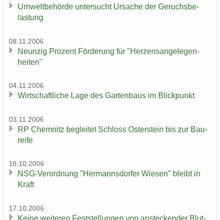
Um­welt­be­hör­de un­ter­sucht Ur­sa­che der Ge­ruchs­be­
las­tung
08.11.2006
Neun­zig Pro­zent För­de­rung für "Her­zens­an­ge­le­gen­
hei­ten"
04.11.2006
Wirt­schaft­li­che Lage des Gar­ten­baus im Blick­punkt
03.11.2006
RP Chem­nitz be­glei­tet Schloss Os­ter­stein bis zur Bau­
rei­fe
18.10.2006
NSG-​Verordnung "Her­manns­dor­fer Wie­sen" bleibt in
Kraft
17.10.2006
Keine wei­te­ren Fest­stel­lun­gen von an­ste­cken­der Blut­