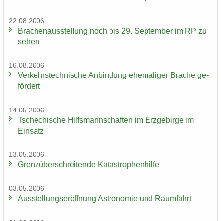
22.08.2006
Bra­chen­aus­stel­lung noch bis 29. Sep­tem­ber im RP zu
sehen
16.08.2006
Ver­kehrs­tech­ni­sche An­bin­dung ehe­ma­li­ger Bra­che ge­
för­dert
14.05.2006
Tsche­chi­sche Hilfs­mann­schaf­ten im Erz­ge­bir­ge im
Ein­satz
13.05.2006
Grenz­über­schrei­ten­de Ka­ta­stro­phen­hil­fe
03.05.2006
Aus­stel­lungs­er­öff­nung As­tro­no­mie und Raum­fahrt