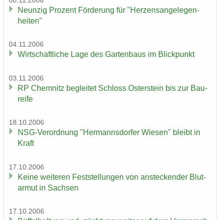
08.11.2006
Neun­zig Pro­zent För­de­rung für "Her­zens­an­ge­le­gen­
hei­ten"
04.11.2006
Wirt­schaft­li­che Lage des Gar­ten­baus im Blick­punkt
03.11.2006
RP Chem­nitz be­glei­tet Schloss Os­ter­stein bis zur Bau­
rei­fe
18.10.2006
NSG-​Verordnung "Her­manns­dor­fer Wie­sen" bleibt in
Kraft
17.10.2006
Keine wei­te­ren Fest­stel­lun­gen von an­ste­cken­der Blut­
ar­mut in Sach­sen
17.10.2006