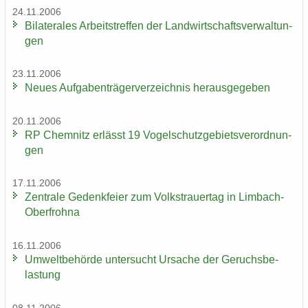
24.11.2006
Bi­la­te­ra­les Ar­beits­tref­fen der Land­wirt­schafts­ver­wal­tun­
gen
23.11.2006
Neues Auf­ga­ben­trä­ger­ver­zeich­nis her­aus­ge­ge­ben
20.11.2006
RP Chem­nitz er­lässt 19 Vo­gel­schutz­ge­biets­ver­ord­nun­
gen
17.11.2006
Zen­tra­le Ge­denk­fei­er zum Volks­trau­er­tag in Limbach-​
Oberfrohna
16.11.2006
Um­welt­be­hör­de un­ter­sucht Ur­sa­che der Ge­ruchs­be­
las­tung