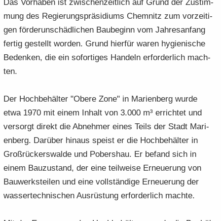
Das Vor­ha­ben ist zwi­schen­zeit­lich auf Grund der Zu­stim­
mung des Re­gie­rungs­prä­si­di­ums Chem­nitz zum vor­zei­ti­
gen för­de­run­schäd­li­chen Bau­be­ginn vom Jah­res­an­fang
fer­tig ge­stellt wor­den. Grund hier­für waren hy­gie­ni­sche
Be­den­ken, die ein so­for­ti­ges Han­deln er­for­der­lich mach­
ten.
Der Hoch­be­häl­ter "Obere Zone" in Ma­ri­en­berg wurde
etwa 1970 mit einem In­halt von 3.000 m³ er­rich­tet und
ver­sorgt di­rekt die Ab­neh­mer eines Teils der Stadt Ma­ri­
en­berg. Dar­über hin­aus speist er die Hoch­be­häl­ter in
Groß­rück­ers­wal­de und Pobers­hau. Er be­fand sich in
einem Bau­zu­stand, der eine teil­wei­se Er­neue­rung von
Bau­werks­tei­len und eine voll­stän­di­ge Er­neue­rung der
was­ser­tech­ni­schen Aus­rüs­tung er­for­der­lich mach­te.