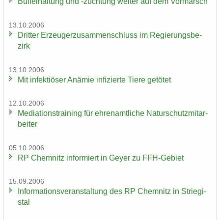
Büf­fel­hal­tung und -​züchtung wei­ter auf dem Vor­marsch
13.10.2006
Drit­ter Er­zeu­ger­zu­sam­men­schluss im Re­gie­rungs­be­
zirk
13.10.2006
Mit in­fek­tiö­ser An­ämie in­fi­zier­te Tiere ge­tö­tet
12.10.2006
Me­dia­ti­ons­trai­ning für eh­ren­amt­li­che Na­tur­schutz­mit­ar­
bei­ter
05.10.2006
RP Chem­nitz in­for­miert in Geyer zu FFH-​Gebiet
15.09.2006
In­for­ma­ti­ons­ver­an­stal­tung des RP Chem­nitz in Strie­gi­
stal