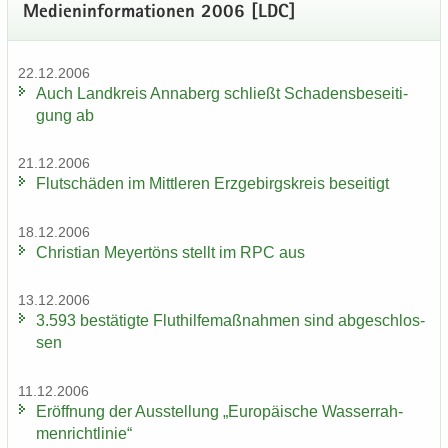
Me­di­en­in­for­ma­tio­nen 2006 [LDC]
22.12.2006
Auch Land­kreis An­na­berg schließt Scha­dens­be­sei­ti­
gung ab
21.12.2006
Flut­schä­den im Mitt­le­ren Erz­ge­birgs­kreis be­sei­tigt
18.12.2006
Chris­ti­an Mey­er­töns stellt im RPC aus
13.12.2006
3.593 be­stä­tig­te Flut­hil­fe­maß­nah­men sind ab­ge­schlos­
sen
11.12.2006
Er­öff­nung der Aus­stel­lung „Eu­ro­päi­sche Was­ser­rah­
men­richt­li­nie“