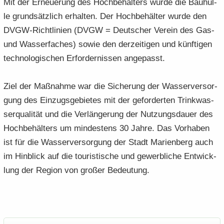
Mit der Er­neue­rung des Hoch­be­häl­ters wurde die Bau­hül­
le grund­sätz­lich er­hal­ten. Der Hoch­be­häl­ter wurde den
DVGW-​Richtlinien (DVGW = Deut­scher Ver­ein des Gas-
und Was­ser­fa­ches) sowie den der­zei­ti­gen und künf­ti­gen
tech­no­lo­gi­schen Er­for­der­nis­sen an­ge­passt.
Ziel der Maß­nah­me war die Si­che­rung der Was­ser­ver­sor­
gung des Ein­zugs­ge­bie­tes mit der ge­for­der­ten Trink­was­
ser­qua­li­tät und die Ver­län­ge­rung der Nut­zungs­dau­er des
Hoch­be­häl­ters um min­des­tens 30 Jahre. Das Vor­ha­ben
ist für die Was­ser­ver­sor­gung der Stadt Ma­ri­en­berg auch
im Hin­blick auf die tou­ris­ti­sche und ge­werb­li­che Ent­wick­
lung der Re­gi­on von gro­ßer Be­deu­tung.