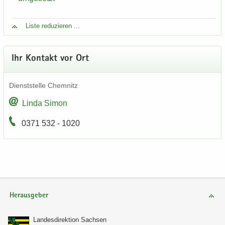
Liste re­du­zie­ren ...
Ihr Kon­takt vor Ort
Dienst­stel­le Chem­nitz
Linda Simon
0371 532 - 1020
Herausgeber
Lan­des­di­rek­ti­on Sach­sen