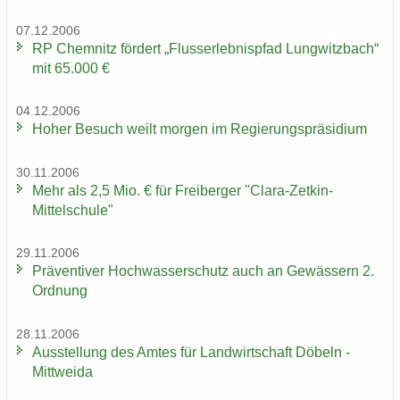
07.12.2006
RP Chem­nitz för­dert „Fluss­erleb­nis­pfad Lung­witz­bach“
mit 65.000 €
04.12.2006
Hoher Be­such weilt mor­gen im Re­gie­rungs­prä­si­di­um
30.11.2006
Mehr als 2,5 Mio. € für Frei­ber­ger "Clara-​Zetkin-
Mittelschule"
29.11.2006
Prä­ven­ti­ver Hoch­was­ser­schutz auch an Ge­wäs­sern 2.
Ord­nung
28.11.2006
Aus­stel­lung des Amtes für Land­wirt­schaft Dö­beln -
Mitt­wei­da