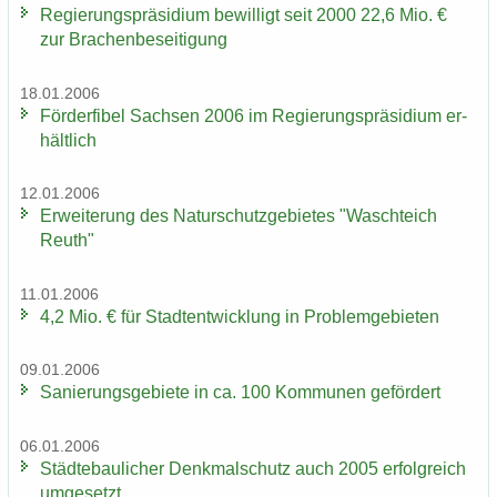
Re­gie­rungs­prä­si­di­um be­wil­ligt seit 2000 22,6 Mio. €
zur Bra­chen­be­sei­ti­gung
18.01.2006
För­der­fi­bel Sach­sen 2006 im Re­gie­rungs­prä­si­di­um er­
hält­lich
12.01.2006
Er­wei­te­rung des Na­tur­schutz­ge­bie­tes "Wasch­teich
Reuth"
11.01.2006
4,2 Mio. € für Stadt­ent­wick­lung in Pro­blem­ge­bie­ten
09.01.2006
Sa­nie­rungs­ge­bie­te in ca. 100 Kom­mu­nen ge­för­dert
06.01.2006
Städ­te­bau­li­cher Denk­mal­schutz auch 2005 er­folg­reich
um­ge­setzt