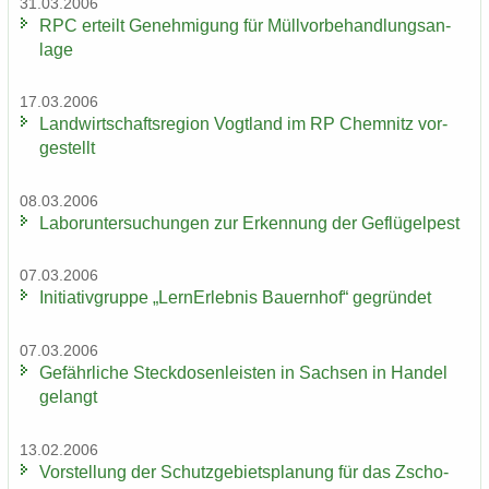
31.03.2006
RPC er­teilt Ge­neh­mi­gung für Müll­vor­be­hand­lungs­an­
la­ge
17.03.2006
Land­wirt­schafts­re­gi­on Vogt­land im RP Chem­nitz vor­
ge­stellt
08.03.2006
La­bor­un­ter­su­chun­gen zur Er­ken­nung der Ge­flü­gel­pest
07.03.2006
In­itia­tiv­grup­pe „Lern­Erleb­nis Bau­ern­hof“ ge­grün­det
07.03.2006
Ge­fähr­li­che Steck­do­sen­leis­ten in Sach­sen in Han­del
ge­langt
13.02.2006
Vor­stel­lung der Schutz­ge­biets­pla­nung für das Zscho­