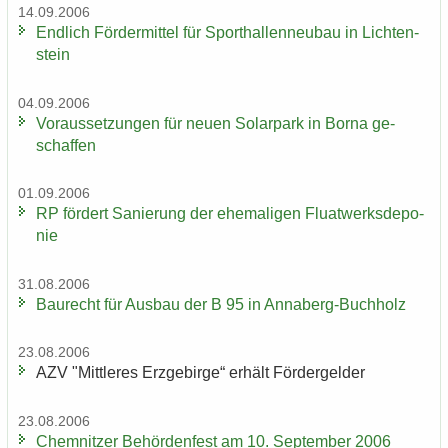
14.09.2006
End­lich För­der­mit­tel für Sport­hal­len­neu­bau in Lich­ten­
stein
04.09.2006
Vor­aus­set­zun­gen für neuen So­lar­park in Borna ge­
schaf­fen
01.09.2006
RP för­dert Sa­nie­rung der ehe­ma­li­gen Fluat­werks­de­po­
nie
31.08.2006
Bau­recht für Aus­bau der B 95 in Annaberg-​Buchholz
23.08.2006
AZV "Mitt­le­res Erz­ge­bir­ge“ er­hält För­der­gel­der
23.08.2006
Chem­nit­zer Be­hör­den­fest am 10. Sep­tem­ber 2006