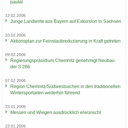
pau­tal
13.02.2006
Junge Land­wir­te aus Bay­ern auf Ex­kur­si­on in Sach­sen
10.02.2006
Ak­ti­ons­plan zur Fein­staub­re­du­zie­rung in Kraft ge­tre­ten
09.02.2006
Re­gie­rungs­prä­si­di­um Chem­nitz ge­neh­migt Neu­bau
der S 286
07.02.2006
Re­gi­on Chem­nitz/Süd­west­sa­chen in den tra­di­tio­nel­len
Win­ter­sport­ar­ten wei­ter­hin füh­rend
23.01.2006
Mes­sen und Wie­gen aus­drück­lich er­wünscht
23.01.2006