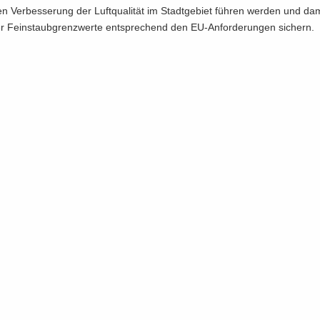
ten Ver­bes­se­rung der Luft­qua­li­tät im Stadt­ge­biet füh­ren wer­den und da
er Fein­staub­grenz­wer­te ent­spre­chend den EU-​Anforderungen si­chern.