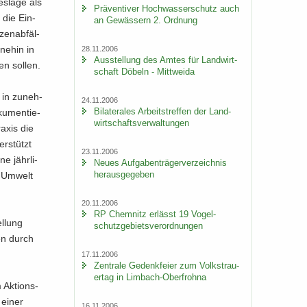
s­la­ge als
Prä­ven­ti­ver Hoch­was­ser­schutz auch
 die Ein­
an Ge­wäs­sern 2. Ord­nung
en­ab­fäl­
ne­hin in
28.11.2006
Aus­stel­lung des Amtes für Land­wirt­
en sol­len.
schaft Dö­beln - Mitt­wei­da
 in zu­neh­
24.11.2006
Bi­la­te­ra­les Ar­beits­tref­fen der Land­
ku­men­tie­
wirt­schafts­ver­wal­tun­gen
a­xis die
er­stützt
23.11.2006
e jähr­li­
Neues Auf­ga­ben­trä­ger­ver­zeich­nis
her­aus­ge­ge­ben
r Um­welt
20.11.2006
RP Chem­nitz er­lässt 19 Vo­gel­
l­lung
schutz­ge­biets­ver­ord­nun­gen
gen durch
17.11.2006
Zen­tra­le Ge­denk­fei­er zum Volks­trau­
er­tag in Limbach-​Oberfrohna
Ak­ti­ons­
u einer
16.11.2006