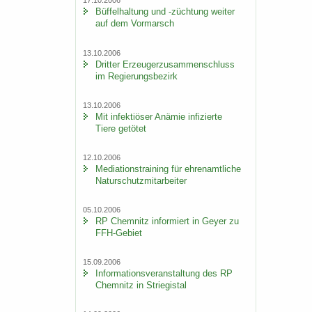
17.10.2006
Büf­fel­hal­tung und -​züchtung wei­ter
auf dem Vor­marsch
13.10.2006
Drit­ter Er­zeu­ger­zu­sam­men­schluss
im Re­gie­rungs­be­zirk
13.10.2006
Mit in­fek­tiö­ser An­ämie in­fi­zier­te
Tiere ge­tö­tet
12.10.2006
Me­dia­ti­ons­trai­ning für eh­ren­amt­li­che
Na­tur­schutz­mit­ar­bei­ter
05.10.2006
RP Chem­nitz in­for­miert in Geyer zu
FFH-​Gebiet
15.09.2006
In­for­ma­ti­ons­ver­an­stal­tung des RP
Chem­nitz in Strie­gi­stal