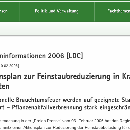
hsen
Politik und Verwaltung
Fachthemen
en­in­for­ma­tio­nen 2006 [LDC]
10.02.2006]
ons­plan zur Fein­staub­re­du­zie­rung in Kr
­ten
io­nel­le Brauch­tums­feu­er wer­den auf ge­eig­ne­te Sta
ert – Pflan­zen­ab­fall­ver­bren­nung stark ein­ge­schrä
nt­ma­chung in der „Frei­en Pres­se“ vom 03. Fe­bru­ar 2006 hat das Re­gie
em­nitz einen Ak­ti­ons­plan zur Re­du­zie­rung der Fein­staub­be­las­tung für