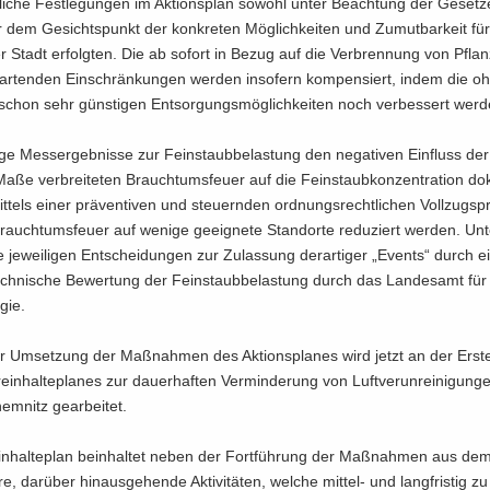
­li­che Fest­le­gun­gen im Ak­ti­ons­plan so­wohl unter Be­ach­tung der Ge­set­ze
dem Ge­sichts­punkt der kon­kre­ten Mög­lich­kei­ten und Zu­mut­bar­keit für
 Stadt er­folg­ten. Die ab so­fort in Bezug auf die Ver­bren­nung von Pflan­z
ar­ten­den Ein­schrän­kun­gen wer­den in­so­fern kom­pen­siert, indem die oh­
chon sehr güns­ti­gen Ent­sor­gungs­mög­lich­kei­ten noch ver­bes­sert wer­d
i­ge Mess­ergeb­nis­se zur Fein­staub­be­las­tung den ne­ga­ti­ven Ein­fluss der
e ver­brei­te­ten Brauch­tums­feu­er auf die Fein­staub­kon­zen­tra­ti­on do­
it­tels einer prä­ven­ti­ven und steu­ern­den ord­nungs­recht­li­chen Voll­zugs­pr
auch­tums­feu­er auf we­ni­ge ge­eig­ne­te Stand­or­te re­du­ziert wer­den. Un­t
 je­wei­li­gen Ent­schei­dun­gen zur Zu­las­sung der­ar­ti­ger „Events“ durch ein
ch­ni­sche Be­wer­tung der Fein­staub­be­las­tung durch das Lan­des­amt fü
gie.
zur Um­set­zung der Maß­nah­men des Ak­ti­ons­pla­nes wird jetzt an der Er­ste
rein­hal­te­pla­nes zur dau­er­haf­ten Ver­min­de­rung von Luft­ver­un­rei­ni­gun­
­nitz ge­ar­bei­tet.
in­hal­te­plan be­inhal­tet neben der Fort­füh­rung der Maß­nah­men aus dem 
re, dar­über hin­aus­ge­hen­de Ak­ti­vi­tä­ten, wel­che mittel-​ und lang­fris­tig z