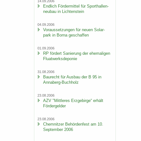
14.09.2006
End­lich För­der­mit­tel für Sport­hal­len­
neu­bau in Lich­ten­stein
04.09.2006
Vor­aus­set­zun­gen für neuen So­lar­
park in Borna ge­schaf­fen
01.09.2006
RP för­dert Sa­nie­rung der ehe­ma­li­gen
Fluat­werks­de­po­nie
31.08.2006
Bau­recht für Aus­bau der B 95 in
Annaberg-​Buchholz
23.08.2006
AZV "Mitt­le­res Erz­ge­bir­ge“ er­hält
För­der­gel­der
23.08.2006
Chem­nit­zer Be­hör­den­fest am 10.
Sep­tem­ber 2006