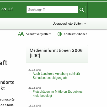
 der LDS
Übergeordnete Seiten
Schrift vergrößern
Kontrast erhöhen
Me­di­en­in­for­ma­tio­nen 2006
[LDC]
aft
22.12.2006
Auch Land­kreis An­na­berg schließt
Scha­dens­be­sei­ti­gung ab
nd­or­te
21.12.2006
nkt
Flut­schä­den im Mitt­le­ren Erz­ge­birgs­
kreis be­sei­tigt
­rungs­prä­
 das Stadt­
18.12.2006