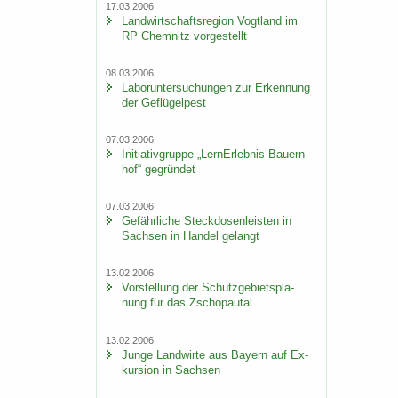
17.03.2006
Land­wirt­schafts­re­gi­on Vogt­land im
RP Chem­nitz vor­ge­stellt
08.03.2006
La­bor­un­ter­su­chun­gen zur Er­ken­nung
der Ge­flü­gel­pest
07.03.2006
In­itia­tiv­grup­pe „Lern­Erleb­nis Bau­ern­
hof“ ge­grün­det
07.03.2006
Ge­fähr­li­che Steck­do­sen­leis­ten in
Sach­sen in Han­del ge­langt
13.02.2006
Vor­stel­lung der Schutz­ge­biets­pla­
nung für das Zscho­pau­tal
13.02.2006
Junge Land­wir­te aus Bay­ern auf Ex­
kur­si­on in Sach­sen