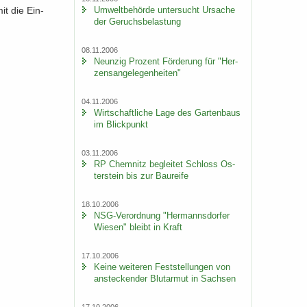
mit die Ein­
Um­welt­be­hör­de un­ter­sucht Ur­sa­che
der Ge­ruchs­be­las­tung
08.11.2006
Neun­zig Pro­zent För­de­rung für "Her­
zens­an­ge­le­gen­hei­ten"
04.11.2006
Wirt­schaft­li­che Lage des Gar­ten­baus
im Blick­punkt
03.11.2006
RP Chem­nitz be­glei­tet Schloss Os­
ter­stein bis zur Bau­rei­fe
18.10.2006
NSG-​Verordnung "Her­manns­dor­fer
Wie­sen" bleibt in Kraft
17.10.2006
Keine wei­te­ren Fest­stel­lun­gen von
an­ste­cken­der Blut­ar­mut in Sach­sen