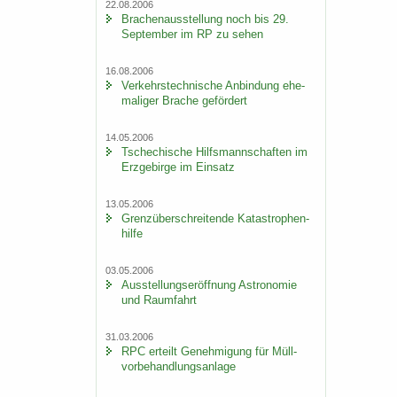
22.08.2006
Bra­chen­aus­stel­lung noch bis 29.
Sep­tem­ber im RP zu sehen
16.08.2006
Ver­kehrs­tech­ni­sche An­bin­dung ehe­
ma­li­ger Bra­che ge­för­dert
14.05.2006
Tsche­chi­sche Hilfs­mann­schaf­ten im
Erz­ge­bir­ge im Ein­satz
13.05.2006
Grenz­über­schrei­ten­de Ka­ta­stro­phen­
hil­fe
03.05.2006
Aus­stel­lungs­er­öff­nung As­tro­no­mie
und Raum­fahrt
31.03.2006
RPC er­teilt Ge­neh­mi­gung für Müll­
vor­be­hand­lungs­an­la­ge