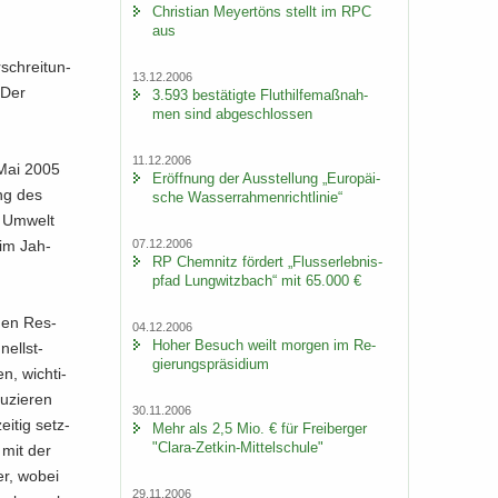
Chris­ti­an Mey­er­töns stellt im RPC
aus
schrei­tun­
13.12.2006
 Der
3.593 be­stä­tig­te Flut­hil­fe­maß­nah­
men sind ab­ge­schlos­sen
11.12.2006
m Mai 2005
Er­öff­nung der Aus­stel­lung „Eu­ro­päi­
ung des
sche Was­ser­rah­men­richt­li­nie“
 Um­welt
07.12.2006
 im Jah­
RP Chem­nitz för­dert „Fluss­erleb­nis­
pfad Lung­witz­bach“ mit 65.000 €
i­gen Res­
04.12.2006
Hoher Be­such weilt mor­gen im Re­
nellst­
gie­rungs­prä­si­di­um
n, wich­ti­
u­zie­ren
30.11.2006
i­tig setz­
Mehr als 2,5 Mio. € für Frei­ber­ger
"Clara-​Zetkin-Mittelschule"
v mit der
der, wobei
29.11.2006