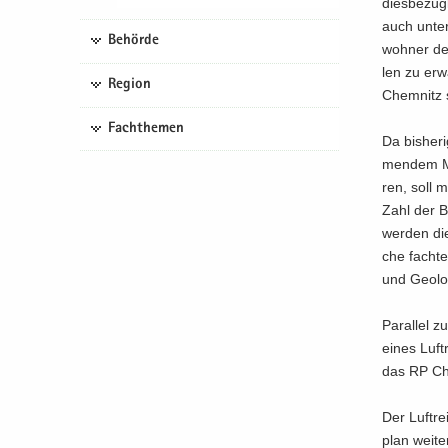
dies­be­züg
auch unter 
Behörde
woh­ner der
len zu er­w
Region
Chem­nitz s
Fachthemen
Da bis­he­r
men­dem Maß
ren, soll m
Zahl der Br
wer­den die
che fach­te
und Geo­lo­
Par­al­lel 
eines Luft­
das RP Chem
Der Luft­re
plan wei­te­