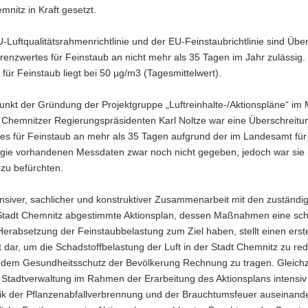
m­nitz in Kraft ge­setzt.
Luftqualitätsrahmenrichtlinie und der EU-​Feinstaubrichtlinie sind Über­
enz­wer­tes für Fein­staub an nicht mehr als 35 Tagen im Jahr zu­läs­sig.
für Fein­staub liegt bei 50 µg/m3 (Ta­ges­mit­tel­wert).
nkt der Grün­dung der Pro­jekt­grup­pe „Luftreinhalte-​/Ak­ti­ons­plä­ne“ i
hem­nit­zer Re­gie­rungs­prä­si­den­ten Karl Nolt­ze war eine Über­schrei­t
tes für Fein­staub an mehr als 35 Tagen auf­grund der im Lan­des­amt für
­gie vor­han­de­nen Mess­da­ten zwar noch nicht ge­ge­ben, je­doch war sie
 zu be­fürch­ten.
en­si­ver, sach­li­cher und kon­struk­ti­ver Zu­sam­men­ar­beit mit den zu­stän­d
Stadt Chem­nitz ab­ge­stimm­te Ak­ti­ons­plan, des­sen Maß­nah­men eine sch
Her­ab­set­zung der Fein­staub­be­las­tung zum Ziel haben, stellt einen ers­te
 dar, um die Schad­stoff­be­las­tung der Luft in der Stadt Chem­nitz zu re­d
dem Ge­sund­heits­schutz der Be­völ­ke­rung Rech­nung zu tra­gen. Gleich­ze
 Stadt­ver­wal­tung im Rah­men der Er­ar­bei­tung des Ak­ti­ons­plans in­ten­si
tik der Pflan­zen­ab­fall­ver­bren­nung und der Brauch­tums­feu­er aus­ein­an­