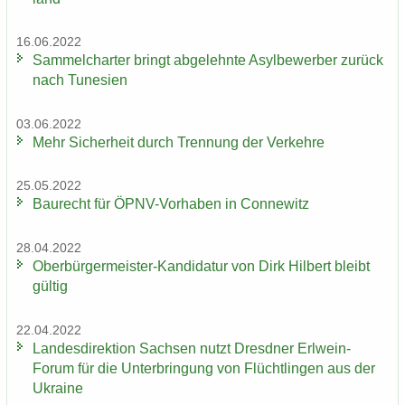
16.06.2022
Sam­mel­char­ter bringt ab­ge­lehn­te Asyl­be­wer­ber zu­rück
nach Tu­ne­si­en
03.06.2022
Mehr Si­cher­heit durch Tren­nung der Ver­keh­re
25.05.2022
Bau­recht für ÖPNV-​Vorhaben in Con­ne­witz
28.04.2022
Oberbürgermeister-​Kandidatur von Dirk Hil­bert bleibt
gül­tig
22.04.2022
Lan­des­di­rek­ti­on Sach­sen nutzt Dresd­ner Erlwein-​
Forum für die Un­ter­brin­gung von Flücht­lin­gen aus der
Ukrai­ne