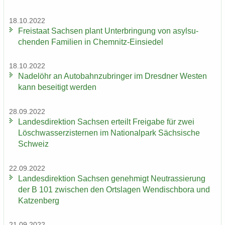
18.10.2022
Frei­staat Sach­sen plant Un­ter­brin­gung von asyl­su­
chen­den Fa­mi­li­en in Chemnitz-​Einsiedel
18.10.2022
Na­del­öhr an Au­to­bahn­zu­brin­ger im Dresd­ner Wes­ten
kann be­sei­tigt wer­den
28.09.2022
Lan­des­di­rek­ti­on Sach­sen er­teilt Frei­ga­be für zwei
Lösch­wass­er­zis­ter­nen im Na­tio­nal­park Säch­si­sche
Schweiz
22.09.2022
Lan­des­di­rek­ti­on Sach­sen ge­neh­migt Neu­tras­sie­rung
der B 101 zwi­schen den Orts­la­gen Wen­disch­bo­ra und
Kat­zen­berg
21.09.2022