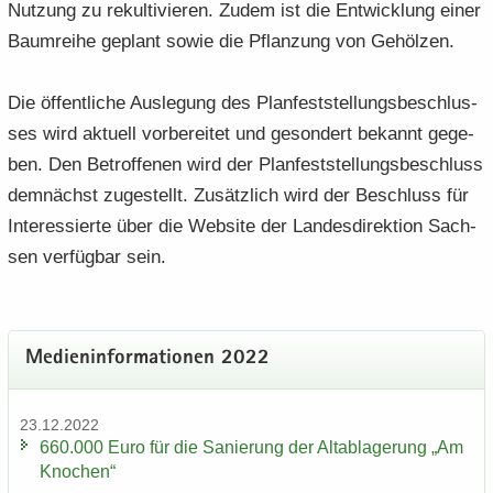
Nut­zung zu re­kul­ti­vie­ren. Zudem ist die Ent­wick­lung einer
Baum­rei­he ge­plant sowie die Pflan­zung von Ge­höl­zen.
Die öf­fent­li­che Aus­le­gung des Plan­fest­stel­lungs­be­schlus­
ses wird ak­tu­ell vor­be­rei­tet und ge­son­dert be­kannt ge­ge­
ben. Den Be­trof­fe­nen wird der Plan­fest­stel­lungs­be­schluss
dem­nächst zu­ge­stellt. Zu­sätz­lich wird der Be­schluss für
In­ter­es­sier­te über die Web­site der Lan­des­di­rek­ti­on Sach­
sen ver­füg­bar sein.
Me­di­en­in­for­ma­tio­nen 2022
23.12.2022
660.000 Euro für die Sa­nie­rung der Alt­ab­la­ge­rung „Am
Kno­chen“