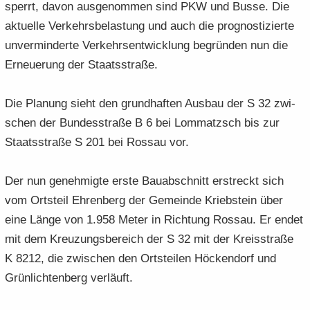
sperrt, davon aus­ge­nom­men sind PKW und Busse. Die
ak­tu­el­le Ver­kehrs­be­las­tung und auch die pro­gnos­ti­zier­te
un­ver­min­der­te Ver­kehrs­ent­wick­lung be­grün­den nun die
Er­neue­rung der Staats­stra­ße.
Die Pla­nung sieht den grund­haf­ten Aus­bau der S 32 zwi­
schen der Bun­des­stra­ße B 6 bei Lom­matzsch bis zur
Staats­stra­ße S 201 bei Ros­sau vor.
Der nun ge­neh­mig­te erste Bau­ab­schnitt er­streckt sich
vom Orts­teil Eh­ren­berg der Ge­mein­de Krieb­stein über
eine Länge von 1.958 Meter in Rich­tung Ros­sau. Er endet
mit dem Kreu­zungs­be­reich der S 32 mit der Kreis­stra­ße
K 8212, die zwi­schen den Orts­tei­len Hö­cken­dorf und
Grün­lich­ten­berg ver­läuft.