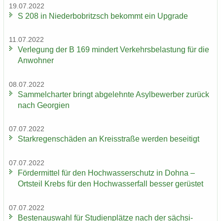
19.07.2022
S 208 in Nie­der­bobritzsch be­kommt ein Up­grade
11.07.2022
Ver­le­gung der B 169 min­dert Ver­kehrs­be­las­tung für die
An­woh­ner
08.07.2022
Sam­mel­char­ter bringt ab­ge­lehn­te Asyl­be­wer­ber zu­rück
nach Ge­or­gi­en
07.07.2022
Stark­re­gen­schä­den an Kreis­stra­ße wer­den be­sei­tigt
07.07.2022
För­der­mit­tel für den Hoch­was­ser­schutz in Dohna –
Orts­teil Krebs für den Hoch­was­ser­fall bes­ser ge­rüs­tet
07.07.2022
Bes­ten­aus­wahl für Stu­di­en­plät­ze nach der säch­si­