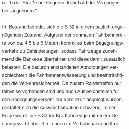
reich der Stra­ße bei Ge­gen­ver­kehr bald der Ver­gan­gen­
heit an­ge­hö­ren.“
Im Be­stand be­fin­det sich die S 32 in einem bau­lich un­ge­
nü­gen­den Zu­stand. Auf­grund der schma­len Fahr­bahn­brei­
te von ca. 4,5 bis 5 Me­tern kommt es beim Be­geg­nungs­
ver­kehr zu Be­hin­de­run­gen, so­dass Fahr­zeu­ge zu­neh­
mend die Ban­ket­te über­fah­ren und diese damit zu­sätz­lich
be­las­ten. Die da­durch ent­stan­de­nen Ab­nut­zun­gen ver­
schlech­tern die Fahr­bahn­ent­wäs­se­rung und be­ein­träch­ti­
gen die Ver­kehrs­si­cher­heit. Da zudem Rand­strei­fen nur
teil­wei­se vor­han­den sind und auch Aus­weich­stel­len für
den Be­geg­nungs­ver­kehr nur ver­ein­zelt an­ge­legt wur­den,
ge­stal­tet sich die Aus­weich­si­tua­ti­on schwie­rig. In der
Folge wurde die S 32 für Kraft­fahr­zeu­ge mit einem Ge­
samt­ge­wicht über 3,5 Ton­nen im Vor­ha­ben­ab­schnitt ge­