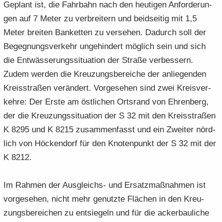
Ge­plant ist, die Fahr­bahn nach den heu­ti­gen An­for­de­run­
gen auf 7 Meter zu ver­brei­tern und beid­sei­tig mit 1,5
Meter brei­ten Ban­ket­ten zu ver­se­hen. Da­durch soll der
Be­geg­nungs­ver­kehr un­ge­hin­dert mög­lich sein und sich
die Ent­wäs­se­rungs­si­tua­ti­on der Stra­ße ver­bes­sern.
Zudem wer­den die Kreu­zungs­be­rei­che der an­lie­gen­den
Kreis­stra­ßen ver­än­dert. Vor­ge­se­hen sind zwei Kreis­ver­
keh­re: Der Erste am öst­li­chen Orts­rand von Eh­ren­berg,
der die Kreu­zungs­si­tua­ti­on der S 32 mit den Kreis­stra­ßen
K 8295 und K 8215 zu­sam­men­fasst und ein Zwei­ter nörd­
lich von Hö­cken­dorf für den Kno­ten­punkt der S 32 mit der
K 8212.
Im Rah­men der Ausgleichs-​ und Er­satz­maß­nah­men ist
vor­ge­se­hen, nicht mehr ge­nutz­te Flä­chen in den Kreu­
zungs­be­rei­chen zu ent­sie­geln und für die acker­bau­li­che