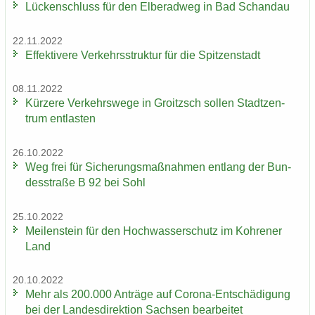
Lü­cken­schluss für den El­be­rad­weg in Bad Schand­au
22.11.2022
Ef­fek­ti­ve­re Ver­kehrs­struk­tur für die Spit­zen­stadt
08.11.2022
Kür­ze­re Ver­kehrs­we­ge in Groitzsch sol­len Stadt­zen­
trum ent­las­ten
26.10.2022
Weg frei für Si­che­rungs­maß­nah­men ent­lang der Bun­
des­stra­ße B 92 bei Sohl
25.10.2022
Mei­len­stein für den Hoch­was­ser­schutz im Koh­re­ner
Land
20.10.2022
Mehr als 200.000 An­trä­ge auf Corona-​Entschädigung
bei der Lan­des­di­rek­ti­on Sach­sen be­ar­bei­tet