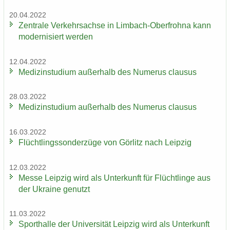
20.04.2022
Zen­tra­le Ver­kehrs­ach­se in Limbach-​Oberfrohna kann
mo­der­ni­siert wer­den
12.04.2022
Me­di­zin­stu­di­um au­ßer­halb des Nu­me­rus clau­sus
28.03.2022
Me­di­zin­stu­di­um au­ßer­halb des Nu­me­rus clau­sus
16.03.2022
Flücht­lings­son­der­zü­ge von Gör­litz nach Leip­zig
12.03.2022
Messe Leip­zig wird als Un­ter­kunft für Flücht­lin­ge aus
der Ukrai­ne ge­nutzt
11.03.2022
Sport­hal­le der Uni­ver­si­tät Leip­zig wird als Un­ter­kunft