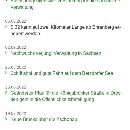
Aus­bil­dungs­of­fen­si­ve: Ver­stär­kung für die säch­si­sche
Ver­wal­tung
06.09.2022
S 32 kann auf zwei Ki­lo­me­ter Länge ab Eh­ren­berg er­
neu­ert wer­den
02.09.2022
Nach­wuchs ver­jüngt Ver­wal­tung in Sach­sen
25.08.2022
Schiff ahoi und gute Fahrt auf dem Berz­dor­fer See
25.08.2022
Ge­än­der­ter Plan für die Kö­nigs­brü­cker Stra­ße in Dres­
den geht in die Öf­fent­lich­keits­be­tei­li­gung
19.07.2022
Neue Brü­cke über die Zscho­pau