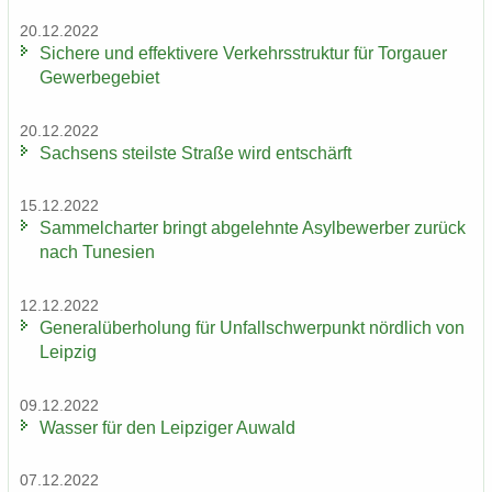
20.12.2022
Si­che­re und ef­fek­ti­ve­re Ver­kehrs­struk­tur für Tor­gau­er
Ge­wer­be­ge­biet
20.12.2022
Sach­sens steils­te Stra­ße wird ent­schärft
15.12.2022
Sam­mel­char­ter bringt ab­ge­lehn­te Asyl­be­wer­ber zu­rück
nach Tu­ne­si­en
12.12.2022
Ge­ne­ral­über­ho­lung für Un­fall­schwer­punkt nörd­lich von
Leip­zig
09.12.2022
Was­ser für den Leip­zi­ger Au­wald
07.12.2022