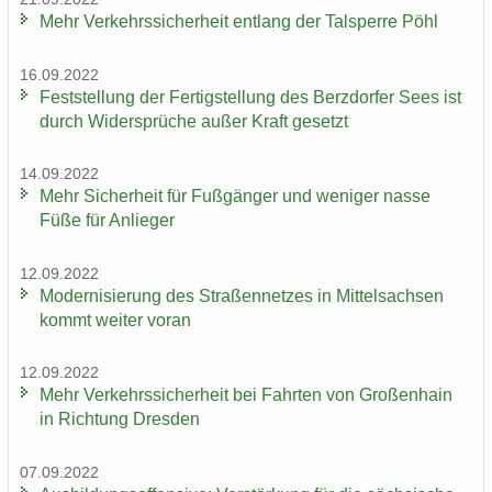
Mehr Ver­kehrs­si­cher­heit ent­lang der Tal­sper­re Pöhl
16.09.2022
Fest­stel­lung der Fer­tig­stel­lung des Berz­dor­fer Sees ist
durch Wi­der­sprü­che außer Kraft ge­setzt
14.09.2022
Mehr Si­cher­heit für Fuß­gän­ger und we­ni­ger nasse
Füße für An­lie­ger
12.09.2022
Mo­der­ni­sie­rung des Stra­ßen­net­zes in Mit­tel­sach­sen
kommt wei­ter voran
12.09.2022
Mehr Ver­kehrs­si­cher­heit bei Fahr­ten von Gro­ßen­hain
in Rich­tung Dres­den
07.09.2022