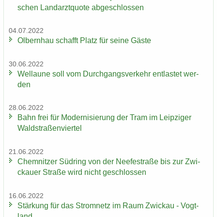
schen Land­arzt­quo­te ab­ge­schlos­sen
04.07.2022
Ol­bern­hau schafft Platz für seine Gäste
30.06.2022
Wel­lau­ne soll vom Durch­gangs­ver­kehr ent­las­tet wer­
den
28.06.2022
Bahn frei für Mo­der­ni­sie­rung der Tram im Leip­zi­ger
Wald­stra­ßen­vier­tel
21.06.2022
Chem­nit­zer Süd­ring von der Nee­fe­st­ra­ße bis zur Zwi­
ckau­er Stra­ße wird nicht ge­schlos­sen
16.06.2022
Stär­kung für das Strom­netz im Raum Zwi­ckau - Vogt­
land