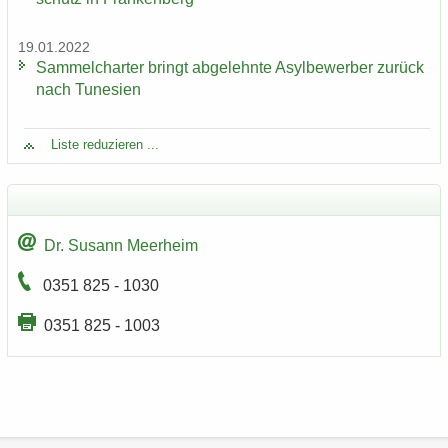
19.01.2022
Sam­mel­char­ter bringt ab­ge­lehn­te Asyl­be­wer­ber zu­rück
nach Tu­ne­si­en
Liste re­du­zie­ren ...
Dr. Su­sann Meer­heim
0351 825 - 1030
0351 825 - 1003