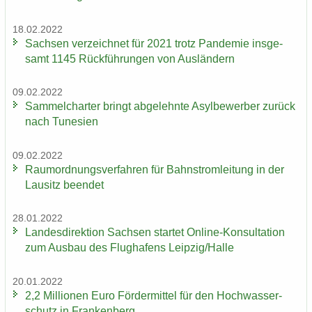
18.02.2022
Sach­sen ver­zeich­net für 2021 trotz Pan­de­mie ins­ge­
samt 1145 Rück­füh­run­gen von Aus­län­dern
09.02.2022
Sam­mel­char­ter bringt ab­ge­lehn­te Asyl­be­wer­ber zu­rück
nach Tu­ne­si­en
09.02.2022
Raum­ord­nungs­ver­fah­ren für Bahn­strom­lei­tung in der
Lau­sitz be­en­det
28.01.2022
Lan­des­di­rek­ti­on Sach­sen star­tet Online-​Konsultation
zum Aus­bau des Flug­ha­fens Leip­zig/Halle
20.01.2022
2,2 Mil­lio­nen Euro För­der­mit­tel für den Hoch­was­ser­
schutz in Fran­ken­berg