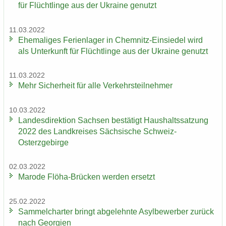
für Flücht­lin­ge aus der Ukrai­ne ge­nutzt
11.03.2022
Ehe­ma­li­ges Fe­ri­en­la­ger in Chemnitz-​Einsiedel wird
als Un­ter­kunft für Flücht­lin­ge aus der Ukrai­ne ge­nutzt
11.03.2022
Mehr Si­cher­heit für alle Ver­kehrs­teil­neh­mer
10.03.2022
Lan­des­di­rek­ti­on Sach­sen be­stä­tigt Haus­halts­sat­zung
2022 des Land­krei­ses Säch­si­sche Schweiz-​
Osterzgebirge
02.03.2022
Ma­ro­de Flöha-​Brücken wer­den er­setzt
25.02.2022
Sam­mel­char­ter bringt ab­ge­lehn­te Asyl­be­wer­ber zu­rück
nach Ge­or­gi­en