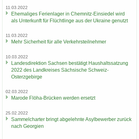
11.03.2022
Ehe­ma­li­ges Fe­ri­en­la­ger in Chemnitz-​Einsiedel wird
als Un­ter­kunft für Flücht­lin­ge aus der Ukrai­ne ge­nutzt
11.03.2022
Mehr Si­cher­heit für alle Ver­kehrs­teil­neh­mer
10.03.2022
Lan­des­di­rek­ti­on Sach­sen be­stä­tigt Haus­halts­sat­zung
2022 des Land­krei­ses Säch­si­sche Schweiz-​
Osterzgebirge
02.03.2022
Ma­ro­de Flöha-​Brücken wer­den er­setzt
25.02.2022
Sam­mel­char­ter bringt ab­ge­lehn­te Asyl­be­wer­ber zu­rück
nach Ge­or­gi­en