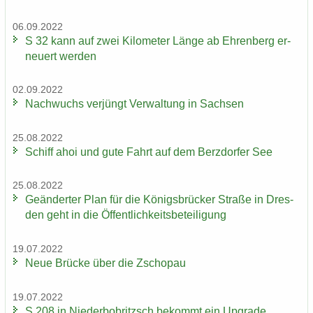
06.09.2022
S 32 kann auf zwei Ki­lo­me­ter Länge ab Eh­ren­berg er­
neu­ert wer­den
02.09.2022
Nach­wuchs ver­jüngt Ver­wal­tung in Sach­sen
25.08.2022
Schiff ahoi und gute Fahrt auf dem Berz­dor­fer See
25.08.2022
Ge­än­der­ter Plan für die Kö­nigs­brü­cker Stra­ße in Dres­
den geht in die Öf­fent­lich­keits­be­tei­li­gung
19.07.2022
Neue Brü­cke über die Zscho­pau
19.07.2022
S 208 in Nie­der­bobritzsch be­kommt ein Up­grade