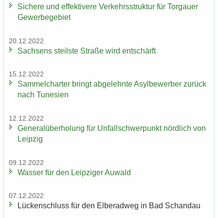
Si­che­re und ef­fek­ti­ve­re Ver­kehrs­struk­tur für Tor­gau­er
Ge­wer­be­ge­biet
20.12.2022
Sach­sens steils­te Stra­ße wird ent­schärft
15.12.2022
Sam­mel­char­ter bringt ab­ge­lehn­te Asyl­be­wer­ber zu­rück
nach Tu­ne­si­en
12.12.2022
Ge­ne­ral­über­ho­lung für Un­fall­schwer­punkt nörd­lich von
Leip­zig
09.12.2022
Was­ser für den Leip­zi­ger Au­wald
07.12.2022
Lü­cken­schluss für den El­be­rad­weg in Bad Schand­au