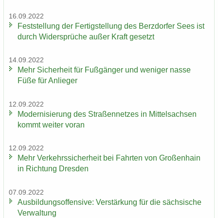
16.09.2022
Fest­stel­lung der Fer­tig­stel­lung des Berz­dor­fer Sees ist
durch Wi­der­sprü­che außer Kraft ge­setzt
14.09.2022
Mehr Si­cher­heit für Fuß­gän­ger und we­ni­ger nasse
Füße für An­lie­ger
12.09.2022
Mo­der­ni­sie­rung des Stra­ßen­net­zes in Mit­tel­sach­sen
kommt wei­ter voran
12.09.2022
Mehr Ver­kehrs­si­cher­heit bei Fahr­ten von Gro­ßen­hain
in Rich­tung Dres­den
07.09.2022
Aus­bil­dungs­of­fen­si­ve: Ver­stär­kung für die säch­si­sche
Ver­wal­tung