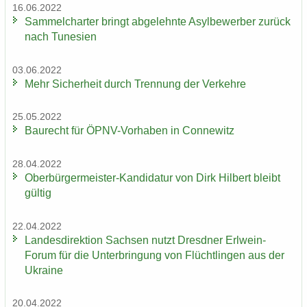
16.06.2022
Sam­mel­char­ter bringt ab­ge­lehn­te Asyl­be­wer­ber zu­rück
nach Tu­ne­si­en
03.06.2022
Mehr Si­cher­heit durch Tren­nung der Ver­keh­re
25.05.2022
Bau­recht für ÖPNV-​Vorhaben in Con­ne­witz
28.04.2022
Oberbürgermeister-​Kandidatur von Dirk Hil­bert bleibt
gül­tig
22.04.2022
Lan­des­di­rek­ti­on Sach­sen nutzt Dresd­ner Erlwein-​
Forum für die Un­ter­brin­gung von Flücht­lin­gen aus der
Ukrai­ne
20.04.2022