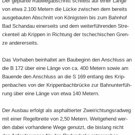
Der ge­plan­te Rad­weg­ab­schnitt schließt auf einer Länge
von etwa 2.100 Me­tern die Lücke zwi­schen dem be­reits
aus­ge­bau­ten Ab­schnitt von Kö­nig­stein bis zum Bahn­hof
Bad Schand­au ei­ner­seits und dem wei­ter­füh­ren­den Stre­
cken­teil ab Krip­pen in Rich­tung der tsche­chi­schen Gren­
ze an­de­rer­seits.
Das Vor­ha­ben be­inhal­tet am Bau­be­ginn den An­schluss an
die B 172 über eine Länge von ca. 400 Me­tern sowie am
Bau­en­de den An­schluss an die S 169 ent­lang des Krip­
pen­ba­ches von der Krip­pen­bach­brü­cke zur Bahn­un­ter­füh­
rung über eine Länge von etwa 140 Me­tern.
Der Aus­bau er­folgt als asphal­tier­ter Zwei­rich­tungs­rad­weg
mit einer Re­gel­brei­te von 2,50 Me­tern. Weit­ge­hend wer­
den dabei vor­han­de­ne Wege ge­nutzt, die bis­lang nicht