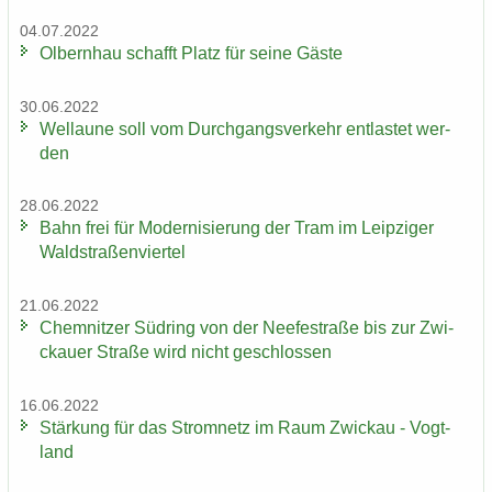
04.07.2022
Ol­bern­hau schafft Platz für seine Gäste
30.06.2022
Wel­lau­ne soll vom Durch­gangs­ver­kehr ent­las­tet wer­
den
28.06.2022
Bahn frei für Mo­der­ni­sie­rung der Tram im Leip­zi­ger
Wald­stra­ßen­vier­tel
21.06.2022
Chem­nit­zer Süd­ring von der Nee­fe­st­ra­ße bis zur Zwi­
ckau­er Stra­ße wird nicht ge­schlos­sen
16.06.2022
Stär­kung für das Strom­netz im Raum Zwi­ckau - Vogt­
land