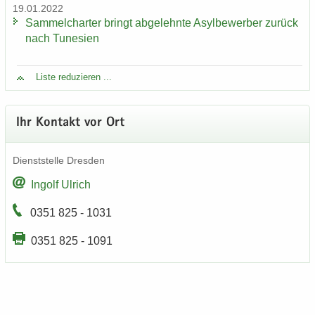
19.01.2022
Sam­mel­char­ter bringt ab­ge­lehn­te Asyl­be­wer­ber zu­rück
nach Tu­ne­si­en
Liste re­du­zie­ren ...
Ihr Kon­takt vor Ort
Dienst­stel­le Dres­den
In­golf Ul­rich
0351 825 - 1031
0351 825 - 1091