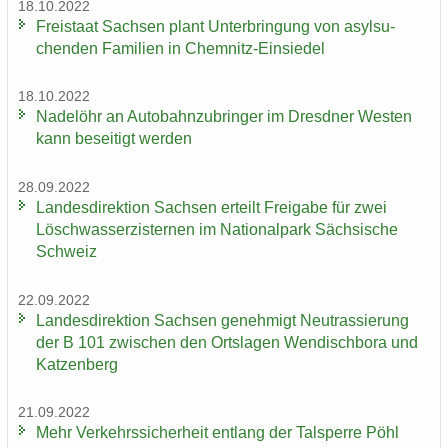
18.10.2022
Frei­staat Sach­sen plant Un­ter­brin­gung von asyl­su­
chen­den Fa­mi­li­en in Chemnitz-​Einsiedel
18.10.2022
Na­del­öhr an Au­to­bahn­zu­brin­ger im Dresd­ner Wes­ten
kann be­sei­tigt wer­den
28.09.2022
Lan­des­di­rek­ti­on Sach­sen er­teilt Frei­ga­be für zwei
Lösch­wass­er­zis­ter­nen im Na­tio­nal­park Säch­si­sche
Schweiz
22.09.2022
Lan­des­di­rek­ti­on Sach­sen ge­neh­migt Neu­tras­sie­rung
der B 101 zwi­schen den Orts­la­gen Wen­disch­bo­ra und
Kat­zen­berg
21.09.2022
Mehr Ver­kehrs­si­cher­heit ent­lang der Tal­sper­re Pöhl