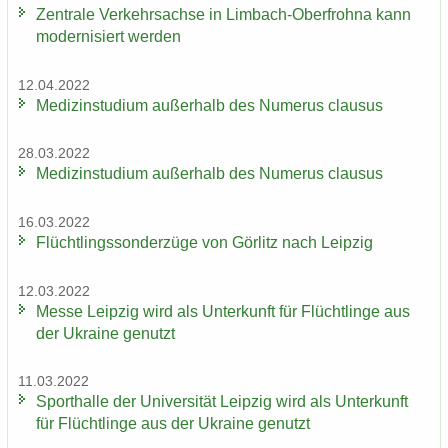
Zen­tra­le Ver­kehrs­ach­se in Limbach-​Oberfrohna kann
mo­der­ni­siert wer­den
12.04.2022
Me­di­zin­stu­di­um au­ßer­halb des Nu­me­rus clau­sus
28.03.2022
Me­di­zin­stu­di­um au­ßer­halb des Nu­me­rus clau­sus
16.03.2022
Flücht­lings­son­der­zü­ge von Gör­litz nach Leip­zig
12.03.2022
Messe Leip­zig wird als Un­ter­kunft für Flücht­lin­ge aus
der Ukrai­ne ge­nutzt
11.03.2022
Sport­hal­le der Uni­ver­si­tät Leip­zig wird als Un­ter­kunft
für Flücht­lin­ge aus der Ukrai­ne ge­nutzt