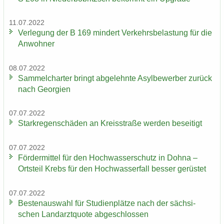
11.07.2022
Ver­le­gung der B 169 min­dert Ver­kehrs­be­las­tung für die
An­woh­ner
08.07.2022
Sam­mel­char­ter bringt ab­ge­lehn­te Asyl­be­wer­ber zu­rück
nach Ge­or­gi­en
07.07.2022
Stark­re­gen­schä­den an Kreis­stra­ße wer­den be­sei­tigt
07.07.2022
För­der­mit­tel für den Hoch­was­ser­schutz in Dohna –
Orts­teil Krebs für den Hoch­was­ser­fall bes­ser ge­rüs­tet
07.07.2022
Bes­ten­aus­wahl für Stu­di­en­plät­ze nach der säch­si­
schen Land­arzt­quo­te ab­ge­schlos­sen