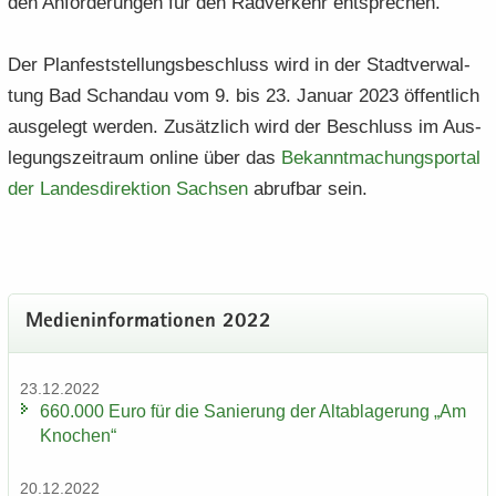
den An­for­de­run­gen für den Rad­ver­kehr ent­spre­chen.
Der Plan­fest­stel­lungs­be­schluss wird in der Stadt­ver­wal­
tung Bad Schand­au vom 9. bis 23. Ja­nu­ar 2023 öf­fent­lich
aus­ge­legt wer­den. Zu­sätz­lich wird der Be­schluss im Aus­
le­gungs­zeit­raum on­line über das
Be­kannt­ma­chungs­por­tal
der Lan­des­di­rek­ti­on Sach­sen
ab­ruf­bar sein.
Me­di­en­in­for­ma­tio­nen 2022
23.12.2022
660.000 Euro für die Sa­nie­rung der Alt­ab­la­ge­rung „Am
Kno­chen“
20.12.2022