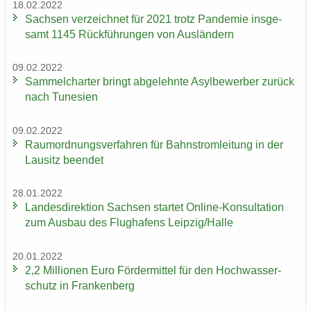
18.02.2022
Sach­sen ver­zeich­net für 2021 trotz Pan­de­mie ins­ge­
samt 1145 Rück­füh­run­gen von Aus­län­dern
09.02.2022
Sam­mel­char­ter bringt ab­ge­lehn­te Asyl­be­wer­ber zu­rück
nach Tu­ne­si­en
09.02.2022
Raum­ord­nungs­ver­fah­ren für Bahn­strom­lei­tung in der
Lau­sitz be­en­det
28.01.2022
Lan­des­di­rek­ti­on Sach­sen star­tet Online-​Konsultation
zum Aus­bau des Flug­ha­fens Leip­zig/Halle
20.01.2022
2,2 Mil­lio­nen Euro För­der­mit­tel für den Hoch­was­ser­
schutz in Fran­ken­berg