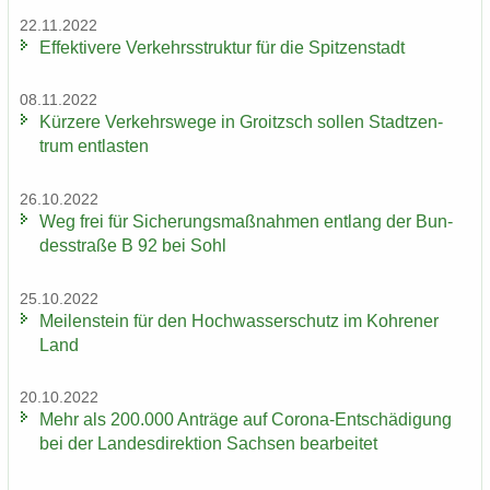
22.11.2022
Ef­fek­ti­ve­re Ver­kehrs­struk­tur für die Spit­zen­stadt
08.11.2022
Kür­ze­re Ver­kehrs­we­ge in Groitzsch sol­len Stadt­zen­
trum ent­las­ten
26.10.2022
Weg frei für Si­che­rungs­maß­nah­men ent­lang der Bun­
des­stra­ße B 92 bei Sohl
25.10.2022
Mei­len­stein für den Hoch­was­ser­schutz im Koh­re­ner
Land
20.10.2022
Mehr als 200.000 An­trä­ge auf Corona-​Entschädigung
bei der Lan­des­di­rek­ti­on Sach­sen be­ar­bei­tet