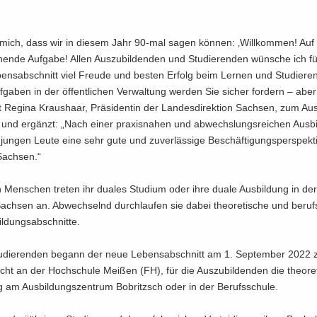
 mich, dass wir in die­sem Jahr 90-mal sagen kön­nen: ‚Will­kom­men! Auf 
en­de Auf­ga­be! Allen Aus­zu­bil­den­den und Stu­die­ren­den wün­sche ich fü
ns­ab­schnitt viel Freu­de und bes­ten Er­folg beim Ler­nen und Stu­die­ren
Auf­ga­ben in der öf­fent­li­chen Ver­wal­tung wer­den Sie si­cher for­dern – abe
t Re­gi­na Kraus­haar, Prä­si­den­tin der Lan­des­di­rek­ti­on Sach­sen, zum Aus
und er­gänzt: „Nach einer pra­xis­na­hen und ab­wechs­lungs­rei­chen Aus­b
un­gen Leute eine sehr gute und zu­ver­läs­si­ge Be­schäf­ti­gungs­per­spek­t
Sach­sen.“
 Men­schen tre­ten ihr dua­les Stu­di­um oder ihre duale Aus­bil­dung in de
n Sach­sen an. Ab­wech­selnd durch­lau­fen sie dabei theo­re­ti­sche und be­rufs­
l­dungs­ab­schnit­te.
u­die­ren­den be­gann der neue Le­bens­ab­schnitt am 1. Sep­tem­ber 2022 
richt an der Hoch­schu­le Mei­ßen (FH), für die Aus­zu­bil­den­den die theo­re­
g am Aus­bil­dungs­zen­trum Bobritzsch oder in der Be­rufs­schu­le.