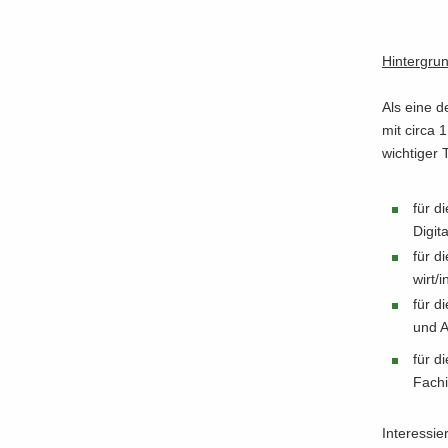
Hin­ter­gru
Als eine de
mit circa 1
wich­ti­ger
für di
Di­gi­
für di
wirt/i
für di
und Au
für di
Fach­i
In­ter­es­si