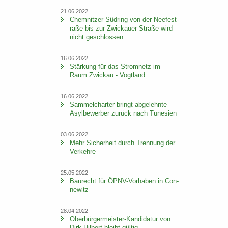
21.06.2022
Chem­nit­zer Süd­ring von der Nee­fe­st­
ra­ße bis zur Zwi­ckau­er Stra­ße wird
nicht ge­schlos­sen
16.06.2022
Stär­kung für das Strom­netz im
Raum Zwi­ckau - Vogt­land
16.06.2022
Sam­mel­char­ter bringt ab­ge­lehn­te
Asyl­be­wer­ber zu­rück nach Tu­ne­si­en
03.06.2022
Mehr Si­cher­heit durch Tren­nung der
Ver­keh­re
25.05.2022
Bau­recht für ÖPNV-​Vorhaben in Con­
ne­witz
28.04.2022
Oberbürgermeister-​Kandidatur von
Dirk Hil­bert bleibt gül­tig