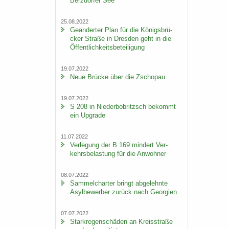
Berz­dor­fer See
25.08.2022
Ge­än­der­ter Plan für die Kö­nigs­brü­
cker Stra­ße in Dres­den geht in die
Öf­fent­lich­keits­be­tei­li­gung
19.07.2022
Neue Brü­cke über die Zscho­pau
19.07.2022
S 208 in Nie­der­bobritzsch be­kommt
ein Up­grade
11.07.2022
Ver­le­gung der B 169 min­dert Ver­
kehrs­be­las­tung für die An­woh­ner
08.07.2022
Sam­mel­char­ter bringt ab­ge­lehn­te
Asyl­be­wer­ber zu­rück nach Ge­or­gi­en
07.07.2022
Stark­re­gen­schä­den an Kreis­stra­ße