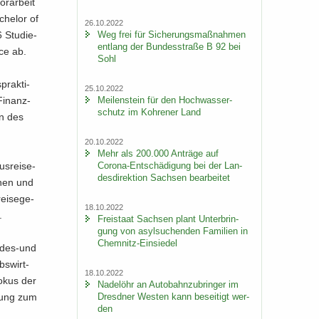
r­ar­beit
che­lor of
26.10.2022
Weg frei für Si­che­rungs­maß­nah­men
6 Stu­die­
ent­lang der Bun­des­stra­ße B 92 bei
nce ab.
Sohl
prak­ti­
25.10.2022
Mei­len­stein für den Hoch­was­ser­
Fi­nanz­
schutz im Koh­re­ner Land
en des
20.10.2022
Mehr als 200.000 An­trä­ge auf
s­rei­se­
Corona-​Entschädigung bei der Lan­
des­di­rek­ti­on Sach­sen be­ar­bei­tet
­nen und
ei­se­ge­
18.10.2022
.
Frei­staat Sach­sen plant Un­ter­brin­
gung von asyl­su­chen­den Fa­mi­li­en in
Chemnitz-​Einsiedel
ndes-​und
bs­wirt­
18.10.2022
Fokus der
Na­del­öhr an Au­to­bahn­zu­brin­ger im
l­dung zum
Dresd­ner Wes­ten kann be­sei­tigt wer­
den