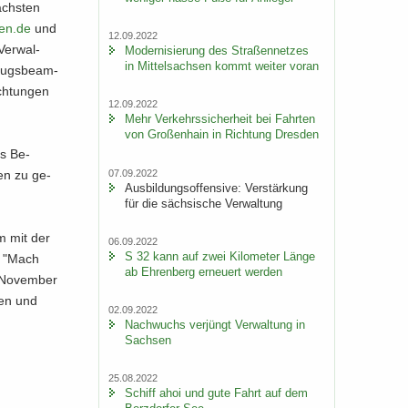
ächs­ten
en.​de
und
12.09.2022
Ver­wal­
Mo­der­ni­sie­rung des Stra­ßen­net­zes
in Mit­tel­sach­sen kommt wei­ter voran
­zugs­be­am­
ch­tun­gen
12.09.2022
Mehr Ver­kehrs­si­cher­heit bei Fahr­ten
von Gro­ßen­hain in Rich­tung Dres­den
es Be­
07.09.2022
­sen zu ge­
Aus­bil­dungs­of­fen­si­ve: Ver­stär­kung
für die säch­si­sche Ver­wal­tung
am mit der
06.09.2022
S 32 kann auf zwei Ki­lo­me­ter Länge
n "Mach
ab Eh­ren­berg er­neu­ert wer­den
 No­vem­ber
­gen und
02.09.2022
Nach­wuchs ver­jüngt Ver­wal­tung in
Sach­sen
25.08.2022
Schiff ahoi und gute Fahrt auf dem