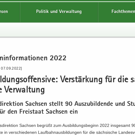
hsen
Politik und Verwaltung
Fachthemen
n­in­for­ma­tio­nen 2022
- 07.09.2022]
l­dungs­of­fen­si­ve: Ver­stär­kung für die
e Ver­wal­tung
di­rek­ti­on Sach­sen stellt 90 Aus­zu­bil­den­de und St
für den Frei­staat Sach­sen ein
­di­rek­ti­on Sach­sen be­grüßt zum Aus­bil­dungs­be­ginn 2022 ins­ge­samt 
te in ver­schie­de­nen Lauf­bahn­aus­bil­dun­gen für die säch­si­sche Lan­des­v