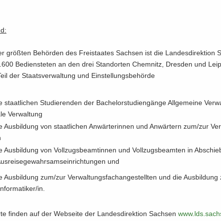
nd:
r größ­ten Be­hör­den des Frei­staa­tes Sach­sen ist die Lan­des­di­rek­ti­on
.600 Be­diens­te­ten an den drei Stand­or­ten Chem­nitz, Dres­den und Leip
 Teil der Staats­ver­wal­tung und Ein­stel­lungs­be­hör­de
e staat­li­chen Stu­die­ren­den der Ba­che­lor­stu­di­en­gän­ge All­ge­mei­ne Ver­
ta­le Ver­wal­tung
e Aus­bil­dung von staat­li­chen An­wär­te­rin­nen und An­wär­tern zum/zur Ver
n
e Aus­bil­dung von Voll­zugs­be­am­tin­nen und Voll­zugs­be­am­ten in Abschi
s­rei­se­ge­wahr­sams­ein­rich­tun­gen und
e Aus­bil­dung zum/zur Ver­wal­tungs­fach­an­ge­stell­ten und die Aus­bil­dun
n­for­ma­ti­ker/in.
er­te fin­den auf der Web­sei­te der Lan­des­di­rek­ti­on Sach­sen
www.​lds.​sachs