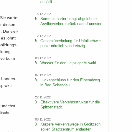
schärft
15.12.2022
Sie war­tet
Sam­mel­char­ter bringt ab­ge­lehn­te
Asyl­be­wer­ber zu­rück nach Tu­ne­si­en
r die­sen
. Die viel­
12.12.2022
r es lohnt
Ge­ne­ral­über­ho­lung für Un­fall­schwer­
­bil­dungs­
punkt nörd­lich von Leip­zig
il­dung
i­ve beim
09.12.2022
Was­ser für den Leip­zi­ger Au­wald
07.12.2022
r Lan­des­
Lü­cken­schluss für den El­be­rad­weg
in Bad Schand­au
prak­ti­
22.11.2022
Ef­fek­ti­ve­re Ver­kehrs­struk­tur für die
zu­nächst
Spit­zen­stadt
ti­sche
08.11.2022
Kür­ze­re Ver­kehrs­we­ge in Groitzsch
sol­len Stadt­zen­trum ent­las­ten