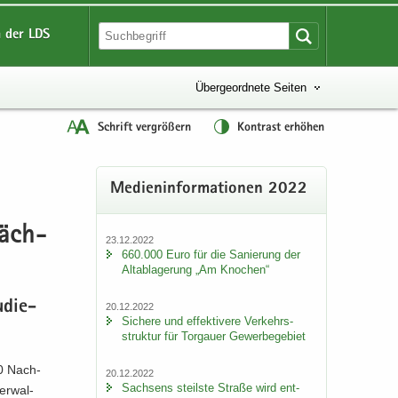
 der LDS
Übergeordnete Seiten
Schrift vergrößern
Kontrast erhöhen
Me­di­en­in­for­ma­tio­nen 2022
 säch­
23.12.2022
660.000 Euro für die Sa­nie­rung der
Alt­ab­la­ge­rung „Am Kno­chen“
u­die­
20.12.2022
Si­che­re und ef­fek­ti­ve­re Ver­kehrs­
struk­tur für Tor­gau­er Ge­wer­be­ge­biet
90 Nach­
20.12.2022
Sach­sens steils­te Stra­ße wird ent­
er­wal­