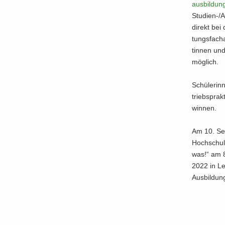
ausbildun
Studien-​/A
di­rekt bei
tungs­fach­
tin­nen und
mög­lich.
Schü­le­ri
triebs­prak­
win­nen.
Am 10. Sep­
Hoch­schu­
was!“ am 8
2022 in Leip
Aus­bil­dun