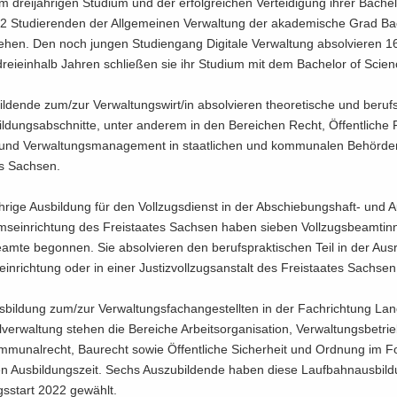
drei­jäh­ri­gen Stu­di­um und der er­folg­rei­chen Ver­tei­di­gung ihrer Ba­che­lo
 Stu­die­ren­den der All­ge­mei­nen Ver­wal­tung der aka­de­mi­sche Grad Ba­
e­hen. Den noch jun­gen Stu­di­en­gang Di­gi­ta­le Ver­wal­tung ab­sol­vie­ren 1
drei­ein­halb Jah­ren schlie­ßen sie ihr Stu­di­um mit dem Ba­che­lor of Sci­e
l­den­de zum/zur Ver­wal­tungs­wirt/in ab­sol­vie­ren theo­re­ti­sche und be­rufs­
l­dungs­ab­schnit­te, unter an­de­rem in den Be­rei­chen Recht, Öf­fent­li­che 
 und Ver­wal­tungs­ma­nage­ment in staat­li­chen und kom­mu­na­len Be­hör­d
es Sach­sen.
h­ri­ge Aus­bil­dung für den Voll­zugs­dienst in der Abschiebungshaft-​ und Au
s­ein­rich­tung des Frei­staa­tes Sach­sen haben sie­ben Voll­zugs­be­am­tin
e­am­te be­gon­nen. Sie ab­sol­vie­ren den be­rufs­prak­ti­schen Teil in der Aus­r
in­rich­tung oder in einer Jus­tiz­voll­zugs­an­stalt des Frei­staa­tes Sach­sen
­bil­dung zum/zur Ver­wal­tungs­fach­an­ge­stell­ten in der Fach­rich­tung La
er­wal­tung ste­hen die Be­rei­che Ar­beits­or­ga­ni­sa­ti­on, Ver­wal­tungs­be­trie
­mu­nal­recht, Bau­recht sowie Öf­fent­li­che Si­cher­heit und Ord­nung im 
­gen Aus­bil­dungs­zeit. Sechs Aus­zu­bil­den­de haben diese Lauf­bahn­aus­bi
gs­start 2022 ge­wählt.