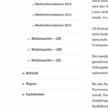
Nach einem 
Me­di­en­in­for­ma­tio­nen 2014
wird den 42
Laws ver­li
Me­di­en­in­for­ma­tio­nen 2013
ren­de. In 
Me­di­en­in­for­ma­tio­nen 2012
19 Aus­zu­bi
sche Aus­bi
Medienarchiv - LDC
wirt­schaft
Frei­staa­t
Medienarchiv - LDD
Die zwei­jä
Medienarchiv - LDL
ge­wahr­sam
Voll­zugs­b
wahr­sams­e
Behörde
Bei der Aus
Region
Kom­mu­nal­v
Fachthemen
schaft, Kom
drei­jäh­ri
Aus­bil­dun