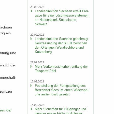
28.09.2022
Lan­des­di­rek­ti­on Sach­sen er­teilt Frei­
ga­be für zwei Lösch­wass­er­zis­ter­nen
im Na­tio­nal­park Säch­si­sche
Schweiz
 Sach­sen
­zig ein
22.09.2022
Lan­des­di­rek­ti­on Sach­sen ge­neh­migt
Neu­tras­sie­rung der B 101 zwi­schen
den Orts­la­gen Wen­disch­bo­ra und
Kat­zen­berg
wal­tung und
21.09.2022
­wal­tungs­
Mehr Ver­kehrs­si­cher­heit ent­lang der
Tal­sper­re Pöhl
ebungshaft-​
16.09.2022
Fest­stel­lung der Fer­tig­stel­lung des
Berz­dor­fer Sees ist durch Wi­der­sprü­
g zum/zur
che außer Kraft ge­setzt
14.09.2022
Mehr Si­cher­heit für Fuß­gän­ger und
en.​de/​
we­ni­ger nasse Füße für An­lie­ger