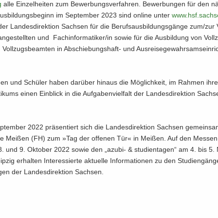
g
alle Ein­zel­hei­ten zum Be­wer­bungs­ver­fah­ren. Be­wer­bun­gen für den n
us­bil­dungs­be­ginn im Sep­tem­ber 2023 sind on­line unter
www.​hsf.​sachs
 der Lan­des­di­rek­ti­on Sach­sen für die Be­rufs­aus­bil­dungs­gän­ge zum/zur 
an­ge­stell­ten und Fach­in­for­ma­ti­ker/in sowie für die Aus­bil­dung von Voll
 Voll­zugs­be­am­ten in Abschiebungshaft-​ und Aus­rei­se­ge­wahr­sams­ein­ri
n­nen und Schü­ler haben dar­über hin­aus die Mög­lich­keit, im Rah­men ihr
ti­kums einen Ein­blick in die Auf­ga­ben­viel­falt der Lan­des­di­rek­ti­on Sach
tem­ber 2022 prä­sen­tiert sich die Lan­des­di­rek­ti­on Sach­sen ge­mein­s
le Mei­ßen (FH) zum »Tag der of­fe­nen Tür« in Mei­ßen. Auf den Mes­se
. und 9. Ok­to­ber 2022 sowie den „azubi-​ & stu­di­en­ta­gen“ am 4. bis 5.
­zig er­hal­ten In­ter­es­sier­te ak­tu­el­le In­for­ma­tio­nen zu den Stu­di­en­gän
­gen der Lan­des­di­rek­ti­on Sach­sen.