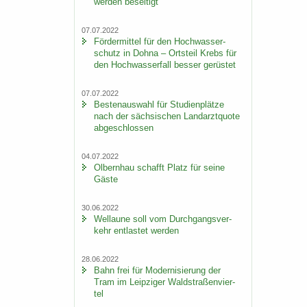
wer­den be­sei­tigt
07.07.2022
För­der­mit­tel für den Hoch­was­ser­
schutz in Dohna – Orts­teil Krebs für
den Hoch­was­ser­fall bes­ser ge­rüs­tet
07.07.2022
Bes­ten­aus­wahl für Stu­di­en­plät­ze
nach der säch­si­schen Land­arzt­quo­te
ab­ge­schlos­sen
04.07.2022
Ol­bern­hau schafft Platz für seine
Gäste
30.06.2022
Wel­lau­ne soll vom Durch­gangs­ver­
kehr ent­las­tet wer­den
28.06.2022
Bahn frei für Mo­der­ni­sie­rung der
Tram im Leip­zi­ger Wald­stra­ßen­vier­
tel