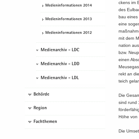
ckens im E
Me­di­en­in­for­ma­tio­nen 2014
des Eul­ba
bau eines E
Me­di­en­in­for­ma­tio­nen 2013
eine so­ge­n
maß­nah­me
Me­di­en­in­for­ma­tio­nen 2012
mit dem Meu
na­ti­on au
Medienarchiv - LDC
bzw. Neu­pr
einen Ab­sc
Medienarchiv - LDD
Meu­se­gast
rekt an die
Medienarchiv - LDL
teich ge­la
Behörde
Die Ge­sam
sind rund 1
Region
för­der­fä­
Höhe von 
Fachthemen
Die Um­set