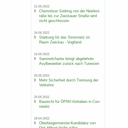
21.06.2022
Chem­nit­zer Süd­ring von der Nee­fe­st­
ra­ße bis zur Zwi­ckau­er Stra­ße wird
nicht ge­schlos­sen
16.06.2022
Stär­kung für das Strom­netz im
Raum Zwi­ckau - Vogt­land
16.06.2022
Sam­mel­char­ter bringt ab­ge­lehn­te
Asyl­be­wer­ber zu­rück nach Tu­ne­si­en
03.06.2022
Mehr Si­cher­heit durch Tren­nung der
Ver­keh­re
25.05.2022
Bau­recht für ÖPNV-​Vorhaben in Con­
ne­witz
28.04.2022
Oberbürgermeister-​Kandidatur von
Dirk Hil­bert bleibt gül­tig