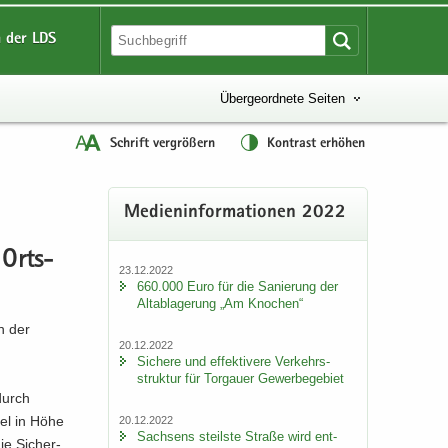
 der LDS
Übergeordnete Seiten
Schrift vergrößern
Kontrast erhöhen
Me­di­en­in­for­ma­tio­nen 2022
 Orts­
23.12.2022
660.000 Euro für die Sa­nie­rung der
Alt­ab­la­ge­rung „Am Kno­chen“
en der
20.12.2022
Si­che­re und ef­fek­ti­ve­re Ver­kehrs­
struk­tur für Tor­gau­er Ge­wer­be­ge­biet
 durch
­tel in Höhe
20.12.2022
Sach­sens steils­te Stra­ße wird ent­
ie Si­cher­