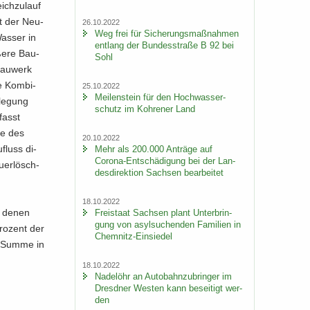
ch­zu­lauf
st der Neu­
26.10.2022
Weg frei für Si­che­rungs­maß­nah­men
as­ser in
ent­lang der Bun­des­stra­ße B 92 bei
­ße­re Bau­
Sohl
bau­werk
e Kom­bi­
25.10.2022
Mei­len­stein für den Hoch­was­ser­
­le­gung
schutz im Koh­re­ner Land
fasst
se des
20.10.2022
fluss di­
Mehr als 200.000 An­trä­ge auf
Corona-​Entschädigung bei der Lan­
­er­lösch­
des­di­rek­ti­on Sach­sen be­ar­bei­tet
18.10.2022
on denen
Frei­staat Sach­sen plant Un­ter­brin­
gung von asyl­su­chen­den Fa­mi­li­en in
ro­zent der
Chemnitz-​Einsiedel
en Summe in
18.10.2022
Na­del­öhr an Au­to­bahn­zu­brin­ger im
Dresd­ner Wes­ten kann be­sei­tigt wer­
den