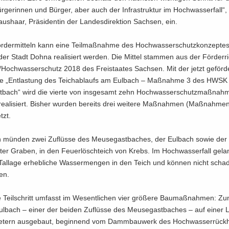
r­ge­rin­nen und Bür­ger, aber auch der In­fra­struk­tur im Hoch­was­ser­fall“,
aus­haar, Prä­si­den­tin der Lan­des­di­rek­ti­on Sach­sen, ein.
r­der­mit­teln kann eine Teil­maß­nah­me des Hoch­was­ser­schutz­kon­zep­te
der Stadt Dohna rea­li­siert wer­den. Die Mit­tel stam­men aus der För­der­rich
Hoch­was­ser­schutz 2018 des Frei­staa­tes Sach­sen. Mit der jetzt ge­för­d
 „Ent­las­tung des Teich­ab­laufs am Eul­bach – Maß­nah­me 3 des HWSK
t­bach“ wird die vier­te von ins­ge­samt zehn Hoch­was­ser­schutz­maß­nah
ea­li­siert. Bis­her wur­den be­reits drei wei­te­re Maß­nah­men (Maß­nah­me
tzt.
 mün­den zwei Zu­flüs­se des Meu­se­gast­ba­ches, der Eul­bach sowie der 
ter Gra­ben, in den Feu­er­lösch­teich von Krebs. Im Hoch­was­ser­fall ge­la
al­la­ge er­heb­li­che Was­ser­men­gen in den Teich und kön­nen nicht schad
den.
ge Teil­schritt um­fasst im We­sent­li­chen vier grö­ße­re Bau­maß­nah­men: Zu
ul­bach – einer der bei­den Zu­flüs­se des Meu­se­gast­ba­ches – auf einer
­tern aus­ge­baut, be­gin­nend vom Damm­bau­werk des Hoch­was­ser­rück­ha