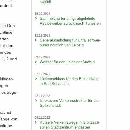
schärft
 ord­net
15.12.2022
Sam­mel­char­ter bringt ab­ge­lehn­te
Asyl­be­wer­ber zu­rück nach Tu­ne­si­en
s im Orts­
t­li­nie
12.12.2022
er­ten
Ge­ne­ral­über­ho­lung für Un­fall­schwer­
punkt nörd­lich von Leip­zig
 für den
­me des
09.12.2022
n 1, 2 und
Was­ser für den Leip­zi­ger Au­wald
07.12.2022
Nie­der­
Lü­cken­schluss für den El­be­rad­weg
in Bad Schand­au
n­gen
­los ab­ge­
22.11.2022
Ef­fek­ti­ve­re Ver­kehrs­struk­tur für die
Spit­zen­stadt
­nächst
08.11.2022
 Länge von
Kür­ze­re Ver­kehrs­we­ge in Groitzsch
l­te­be­
sol­len Stadt­zen­trum ent­las­ten