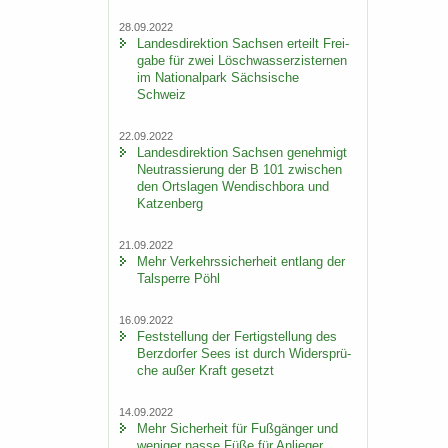
28.09.2022
Lan­des­di­rek­ti­on Sach­sen er­teilt Frei­
ga­be für zwei Lösch­wass­er­zis­ter­nen
im Na­tio­nal­park Säch­si­sche
Schweiz
22.09.2022
Lan­des­di­rek­ti­on Sach­sen ge­neh­migt
Neu­tras­sie­rung der B 101 zwi­schen
den Orts­la­gen Wen­disch­bo­ra und
Kat­zen­berg
21.09.2022
Mehr Ver­kehrs­si­cher­heit ent­lang der
Tal­sper­re Pöhl
16.09.2022
Fest­stel­lung der Fer­tig­stel­lung des
Berz­dor­fer Sees ist durch Wi­der­sprü­
che außer Kraft ge­setzt
14.09.2022
Mehr Si­cher­heit für Fuß­gän­ger und
we­ni­ger nasse Füße für An­lie­ger