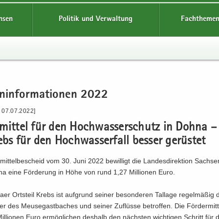
hsen
Politik und Verwaltung
Fachthemen
n­in­for­ma­tio­nen 2022
- 07.07.2022]
r­mit­tel für den Hoch­was­ser­schutz in Dohna –
ebs für den Hoch­was­ser­fall bes­ser ge­rüs­tet
­mit­tel­be­scheid vom 30. Juni 2022 be­wil­ligt die Lan­des­di­rek­ti­on Sach­s
a eine För­de­rung in Höhe von rund 1,27 Mil­lio­nen Euro.
er Orts­teil Krebs ist auf­grund sei­ner be­son­de­ren Tal­la­ge re­gel­mä­ßig
r des Meu­se­gast­ba­ches und sei­ner Zu­flüs­se be­trof­fen. Die För­der­mit
l­lio­nen Euro er­mög­li­chen des­halb den nächs­ten wich­ti­gen Schritt für d