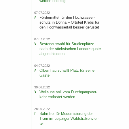
wer­den be­sei­tigt
07.07.2022
För­der­mit­tel für den Hoch­was­ser­
schutz in Dohna – Orts­teil Krebs für
den Hoch­was­ser­fall bes­ser ge­rüs­tet
07.07.2022
Bes­ten­aus­wahl für Stu­di­en­plät­ze
nach der säch­si­schen Land­arzt­quo­te
ab­ge­schlos­sen
04.07.2022
Ol­bern­hau schafft Platz für seine
Gäste
30.06.2022
Wel­lau­ne soll vom Durch­gangs­ver­
kehr ent­las­tet wer­den
28.06.2022
Bahn frei für Mo­der­ni­sie­rung der
Tram im Leip­zi­ger Wald­stra­ßen­vier­
tel