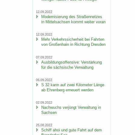
12.09.2022
Mo­der­ni­sie­rung des Stra­ßen­net­zes
in Mit­tel­sach­sen kommt wei­ter voran
12.09.2022
Mehr Ver­kehrs­si­cher­heit bei Fahr­ten
von Gro­ßen­hain in Rich­tung Dres­den
07.09.2022
Aus­bil­dungs­of­fen­si­ve: Ver­stär­kung
für die säch­si­sche Ver­wal­tung
06.09.2022
S 32 kann auf zwei Ki­lo­me­ter Länge
ab Eh­ren­berg er­neu­ert wer­den
02.09.2022
Nach­wuchs ver­jüngt Ver­wal­tung in
Sach­sen
25.08.2022
Schiff ahoi und gute Fahrt auf dem