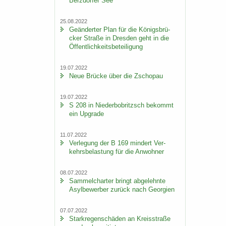
Berz­dor­fer See
25.08.2022
Ge­än­der­ter Plan für die Kö­nigs­brü­
cker Stra­ße in Dres­den geht in die
Öf­fent­lich­keits­be­tei­li­gung
19.07.2022
Neue Brü­cke über die Zscho­pau
19.07.2022
S 208 in Nie­der­bobritzsch be­kommt
ein Up­grade
11.07.2022
Ver­le­gung der B 169 min­dert Ver­
kehrs­be­las­tung für die An­woh­ner
08.07.2022
Sam­mel­char­ter bringt ab­ge­lehn­te
Asyl­be­wer­ber zu­rück nach Ge­or­gi­en
07.07.2022
Stark­re­gen­schä­den an Kreis­stra­ße