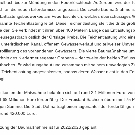
ul­bach bis zur Mün­dung in den Feu­er­lösch­teich. Au­ßer­dem wird der Tei
ch an die neuen Er­for­der­nis­se an­ge­passt. Die zwei­te Bau­maß­nah­me i
nt­las­tungs­bau­wer­kes am Feu­er­lösch­teich, wel­ches über­schüs­si­ges W
ann­te Tei­ch­ent­las­tung lei­tet. Diese Tei­ch­ent­las­tung stellt die drit­te grö
 dar. Sie ver­bin­det mit ihren über 400 Me­tern Länge das Ent­las­tungs­
­se­gast­bach öst­lich der Orts­la­ge Krebs. Die Tei­ch­ent­las­tung wird ein
s un­ter­ir­di­schem Kanal, of­fe­nem Ge­wäs­ser­ver­lauf und teil­wei­ser Um­ver
o­fi­lie­rung des vor­han­de­nen Ge­wäs­sers. Die vier­te Bau­maß­nah­me um­
hnitt des Nie­der­meu­se­gas­ter Gra­bens – der zwei­te der bei­den Zu­flüs­
­ba­ches. Er wird aus­ge­baut und zu­sam­men mit sei­nem um­ver­leg­ten Zu­
 Tei­ch­ent­las­tung an­ge­schlos­sen, so­dass deren Was­ser nicht in den Feu
ngt.
t­kos­ten der Maß­nah­me be­lau­fen sich auf rund 2,1 Mil­lio­nen Euro, v
,69 Mil­lio­nen Euro för­der­fä­hig. Der Frei­staat Sach­sen über­nimmt 75 P
hi­gen Summe. Die Stadt Dohna trägt einen Ei­gen­an­teil der för­der­fä­hi­g
rund 420.000 Euro.
­zung der Bau­maß­nah­me ist für 2022/2023 ge­plant.