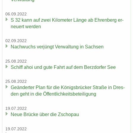
06.09.2022
S 32 kann auf zwei Ki­lo­me­ter Länge ab Eh­ren­berg er­
neu­ert wer­den
02.09.2022
Nach­wuchs ver­jüngt Ver­wal­tung in Sach­sen
25.08.2022
Schiff ahoi und gute Fahrt auf dem Berz­dor­fer See
25.08.2022
Ge­än­der­ter Plan für die Kö­nigs­brü­cker Stra­ße in Dres­
den geht in die Öf­fent­lich­keits­be­tei­li­gung
19.07.2022
Neue Brü­cke über die Zscho­pau
19.07.2022