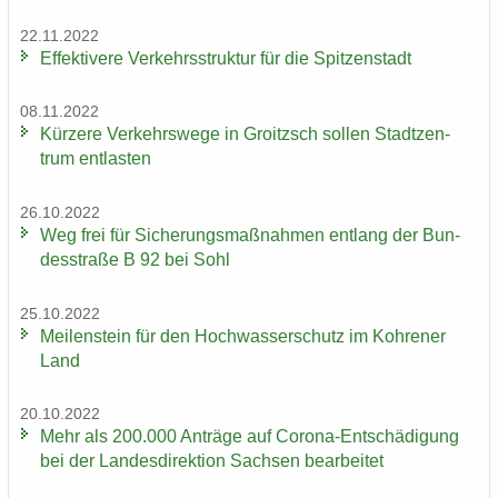
22.11.2022
Ef­fek­ti­ve­re Ver­kehrs­struk­tur für die Spit­zen­stadt
08.11.2022
Kür­ze­re Ver­kehrs­we­ge in Groitzsch sol­len Stadt­zen­
trum ent­las­ten
26.10.2022
Weg frei für Si­che­rungs­maß­nah­men ent­lang der Bun­
des­stra­ße B 92 bei Sohl
25.10.2022
Mei­len­stein für den Hoch­was­ser­schutz im Koh­re­ner
Land
20.10.2022
Mehr als 200.000 An­trä­ge auf Corona-​Entschädigung
bei der Lan­des­di­rek­ti­on Sach­sen be­ar­bei­tet