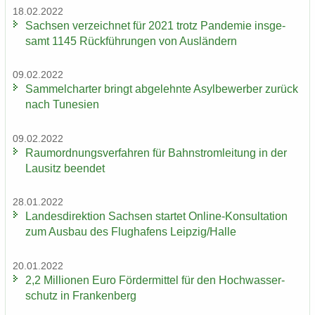
18.02.2022
Sach­sen ver­zeich­net für 2021 trotz Pan­de­mie ins­ge­
samt 1145 Rück­füh­run­gen von Aus­län­dern
09.02.2022
Sam­mel­char­ter bringt ab­ge­lehn­te Asyl­be­wer­ber zu­rück
nach Tu­ne­si­en
09.02.2022
Raum­ord­nungs­ver­fah­ren für Bahn­strom­lei­tung in der
Lau­sitz be­en­det
28.01.2022
Lan­des­di­rek­ti­on Sach­sen star­tet Online-​Konsultation
zum Aus­bau des Flug­ha­fens Leip­zig/Halle
20.01.2022
2,2 Mil­lio­nen Euro För­der­mit­tel für den Hoch­was­ser­
schutz in Fran­ken­berg