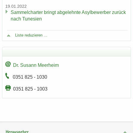
19.01.2022
Sam­mel­char­ter bringt ab­ge­lehn­te Asyl­be­wer­ber zu­rück
nach Tu­ne­si­en
Liste re­du­zie­ren ...
Dr. Su­sann Meer­heim
0351 825 - 1030
0351 825 - 1003
Herausgeber