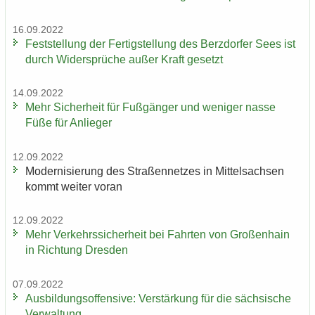
16.09.2022
Fest­stel­lung der Fer­tig­stel­lung des Berz­dor­fer Sees ist
durch Wi­der­sprü­che außer Kraft ge­setzt
14.09.2022
Mehr Si­cher­heit für Fuß­gän­ger und we­ni­ger nasse
Füße für An­lie­ger
12.09.2022
Mo­der­ni­sie­rung des Stra­ßen­net­zes in Mit­tel­sach­sen
kommt wei­ter voran
12.09.2022
Mehr Ver­kehrs­si­cher­heit bei Fahr­ten von Gro­ßen­hain
in Rich­tung Dres­den
07.09.2022
Aus­bil­dungs­of­fen­si­ve: Ver­stär­kung für die säch­si­sche
Ver­wal­tung