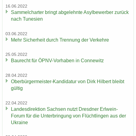
16.06.2022
Sam­mel­char­ter bringt ab­ge­lehn­te Asyl­be­wer­ber zu­rück
nach Tu­ne­si­en
03.06.2022
Mehr Si­cher­heit durch Tren­nung der Ver­keh­re
25.05.2022
Bau­recht für ÖPNV-​Vorhaben in Con­ne­witz
28.04.2022
Oberbürgermeister-​Kandidatur von Dirk Hil­bert bleibt
gül­tig
22.04.2022
Lan­des­di­rek­ti­on Sach­sen nutzt Dresd­ner Erlwein-​
Forum für die Un­ter­brin­gung von Flücht­lin­gen aus der
Ukrai­ne