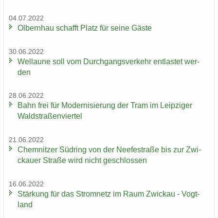
04.07.2022
Ol­bern­hau schafft Platz für seine Gäste
30.06.2022
Wel­lau­ne soll vom Durch­gangs­ver­kehr ent­las­tet wer­
den
28.06.2022
Bahn frei für Mo­der­ni­sie­rung der Tram im Leip­zi­ger
Wald­stra­ßen­vier­tel
21.06.2022
Chem­nit­zer Süd­ring von der Nee­fe­st­ra­ße bis zur Zwi­
ckau­er Stra­ße wird nicht ge­schlos­sen
16.06.2022
Stär­kung für das Strom­netz im Raum Zwi­ckau - Vogt­
land