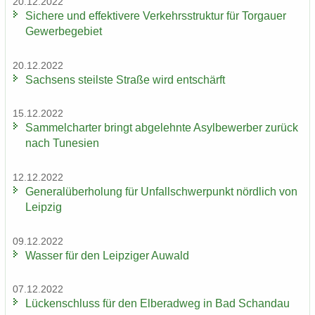
20.12.2022
Si­che­re und ef­fek­ti­ve­re Ver­kehrs­struk­tur für Tor­gau­er
Ge­wer­be­ge­biet
20.12.2022
Sach­sens steils­te Stra­ße wird ent­schärft
15.12.2022
Sam­mel­char­ter bringt ab­ge­lehn­te Asyl­be­wer­ber zu­rück
nach Tu­ne­si­en
12.12.2022
Ge­ne­ral­über­ho­lung für Un­fall­schwer­punkt nörd­lich von
Leip­zig
09.12.2022
Was­ser für den Leip­zi­ger Au­wald
07.12.2022
Lü­cken­schluss für den El­be­rad­weg in Bad Schand­au