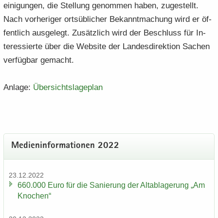
ei­ni­gun­gen, die Stel­lung ge­nom­men haben, zu­ge­stellt.
Nach vor­he­ri­ger orts­üb­li­cher Be­kannt­ma­chung wird er öf­
fent­lich aus­ge­legt. Zu­sätz­lich wird der Be­schluss für In­
ter­es­sier­te über die Web­site der Lan­des­di­rek­ti­on Sa­chen
ver­füg­bar ge­macht.
An­la­ge:
Über­sichts­la­ge­plan
Me­di­en­in­for­ma­tio­nen 2022
23.12.2022
660.000 Euro für die Sa­nie­rung der Alt­ab­la­ge­rung „Am
Kno­chen“