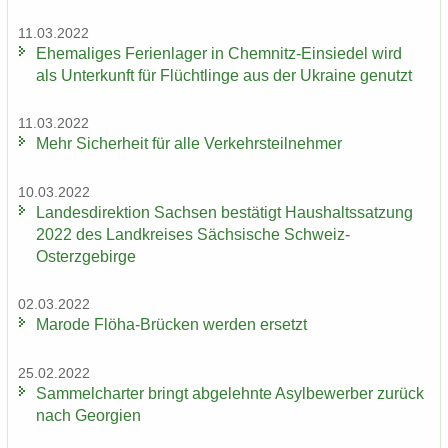
11.03.2022
Ehe­ma­li­ges Fe­ri­en­la­ger in Chemnitz-​Einsiedel wird
als Un­ter­kunft für Flücht­lin­ge aus der Ukrai­ne ge­nutzt
11.03.2022
Mehr Si­cher­heit für alle Ver­kehrs­teil­neh­mer
10.03.2022
Lan­des­di­rek­ti­on Sach­sen be­stä­tigt Haus­halts­sat­zung
2022 des Land­krei­ses Säch­si­sche Schweiz-​
Osterzgebirge
02.03.2022
Ma­ro­de Flöha-​Brücken wer­den er­setzt
25.02.2022
Sam­mel­char­ter bringt ab­ge­lehn­te Asyl­be­wer­ber zu­rück
nach Ge­or­gi­en