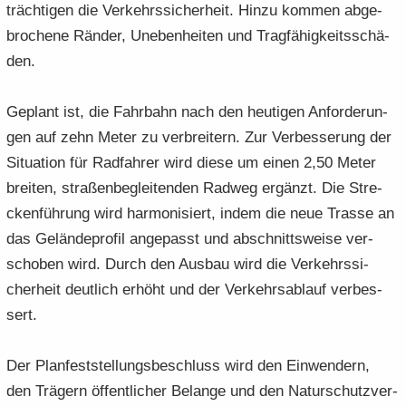
träch­ti­gen die Ver­kehrs­si­cher­heit. Hinzu kom­men ab­ge­
bro­che­ne Rän­der, Un­eben­hei­ten und Trag­fä­hig­keits­schä­
den.
Ge­plant ist, die Fahr­bahn nach den heu­ti­gen An­for­de­run­
gen auf zehn Meter zu ver­brei­tern. Zur Ver­bes­se­rung der
Si­tua­ti­on für Rad­fah­rer wird diese um einen 2,50 Meter
brei­ten, stra­ßen­be­glei­ten­den Rad­weg er­gänzt. Die Stre­
cken­füh­rung wird har­mo­ni­siert, indem die neue Tras­se an
das Ge­län­de­pro­fil an­ge­passt und ab­schnitts­wei­se ver­
scho­ben wird. Durch den Aus­bau wird die Ver­kehrs­si­
cher­heit deut­lich er­höht und der Ver­kehrs­ab­lauf ver­bes­
sert.
Der Plan­fest­stel­lungs­be­schluss wird den Ein­wen­dern,
den Trä­gern öf­fent­li­cher Be­lan­ge und den Na­tur­schutz­ver­