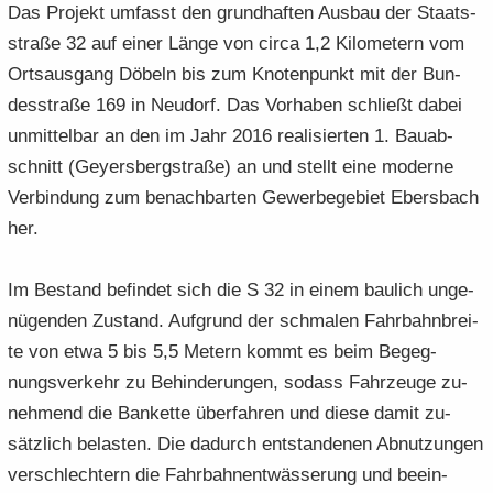
Das Pro­jekt um­fasst den grund­haf­ten Aus­bau der Staats­
stra­ße 32 auf einer Länge von circa 1,2 Ki­lo­me­tern vom
Orts­aus­gang Dö­beln bis zum Kno­ten­punkt mit der Bun­
des­stra­ße 169 in Neu­dorf. Das Vor­ha­ben schließt dabei
un­mit­tel­bar an den im Jahr 2016 rea­li­sier­ten 1. Bau­ab­
schnitt (Gey­ers­berg­stra­ße) an und stellt eine mo­der­ne
Ver­bin­dung zum be­nach­bar­ten Ge­wer­be­ge­biet Ebers­bach
her.
Im Be­stand be­fin­det sich die S 32 in einem bau­lich un­ge­
nü­gen­den Zu­stand. Auf­grund der schma­len Fahr­bahn­brei­
te von etwa 5 bis 5,5 Me­tern kommt es beim Be­geg­
nungs­ver­kehr zu Be­hin­de­run­gen, so­dass Fahr­zeu­ge zu­
neh­mend die Ban­ket­te über­fah­ren und diese damit zu­
sätz­lich be­las­ten. Die da­durch ent­stan­de­nen Ab­nut­zun­gen
ver­schlech­tern die Fahr­bahn­ent­wäs­se­rung und be­ein­