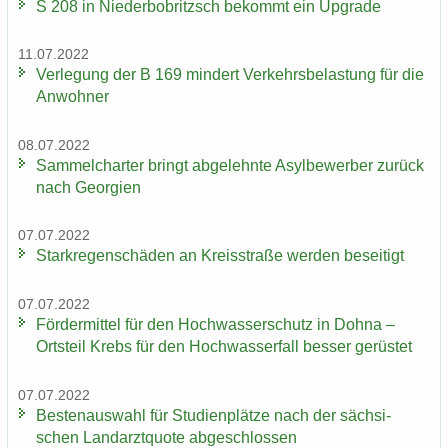
S 208 in Nie­der­bobritzsch be­kommt ein Up­grade
11.07.2022
Ver­le­gung der B 169 min­dert Ver­kehrs­be­las­tung für die
An­woh­ner
08.07.2022
Sam­mel­char­ter bringt ab­ge­lehn­te Asyl­be­wer­ber zu­rück
nach Ge­or­gi­en
07.07.2022
Stark­re­gen­schä­den an Kreis­stra­ße wer­den be­sei­tigt
07.07.2022
För­der­mit­tel für den Hoch­was­ser­schutz in Dohna –
Orts­teil Krebs für den Hoch­was­ser­fall bes­ser ge­rüs­tet
07.07.2022
Bes­ten­aus­wahl für Stu­di­en­plät­ze nach der säch­si­
schen Land­arzt­quo­te ab­ge­schlos­sen