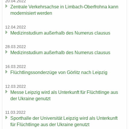
20.04.2022
Zen­tra­le Ver­kehrs­ach­se in Limbach-​Oberfrohna kann
mo­der­ni­siert wer­den
12.04.2022
Me­di­zin­stu­di­um au­ßer­halb des Nu­me­rus clau­sus
28.03.2022
Me­di­zin­stu­di­um au­ßer­halb des Nu­me­rus clau­sus
16.03.2022
Flücht­lings­son­der­zü­ge von Gör­litz nach Leip­zig
12.03.2022
Messe Leip­zig wird als Un­ter­kunft für Flücht­lin­ge aus
der Ukrai­ne ge­nutzt
11.03.2022
Sport­hal­le der Uni­ver­si­tät Leip­zig wird als Un­ter­kunft
für Flücht­lin­ge aus der Ukrai­ne ge­nutzt