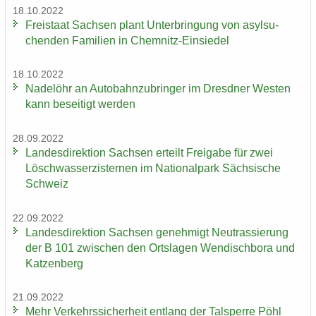
18.10.2022
Frei­staat Sach­sen plant Un­ter­brin­gung von asyl­su­
chen­den Fa­mi­li­en in Chemnitz-​Einsiedel
18.10.2022
Na­del­öhr an Au­to­bahn­zu­brin­ger im Dresd­ner Wes­ten
kann be­sei­tigt wer­den
28.09.2022
Lan­des­di­rek­ti­on Sach­sen er­teilt Frei­ga­be für zwei
Lösch­wass­er­zis­ter­nen im Na­tio­nal­park Säch­si­sche
Schweiz
22.09.2022
Lan­des­di­rek­ti­on Sach­sen ge­neh­migt Neu­tras­sie­rung
der B 101 zwi­schen den Orts­la­gen Wen­disch­bo­ra und
Kat­zen­berg
21.09.2022
Mehr Ver­kehrs­si­cher­heit ent­lang der Tal­sper­re Pöhl