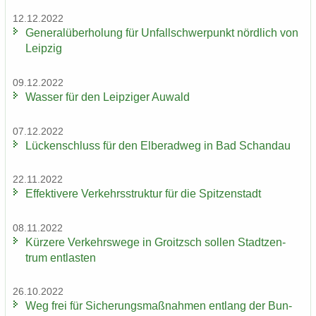
12.12.2022
Ge­ne­ral­über­ho­lung für Un­fall­schwer­punkt nörd­lich von
Leip­zig
09.12.2022
Was­ser für den Leip­zi­ger Au­wald
07.12.2022
Lü­cken­schluss für den El­be­rad­weg in Bad Schand­au
22.11.2022
Ef­fek­ti­ve­re Ver­kehrs­struk­tur für die Spit­zen­stadt
08.11.2022
Kür­ze­re Ver­kehrs­we­ge in Groitzsch sol­len Stadt­zen­
trum ent­las­ten
26.10.2022
Weg frei für Si­che­rungs­maß­nah­men ent­lang der Bun­