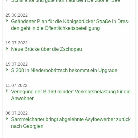
Schiff ahoi und gute Fahrt auf dem Berz­dor­fer See
25.08.2022
Ge­än­der­ter Plan für die Kö­nigs­brü­cker Stra­ße in Dres­
den geht in die Öf­fent­lich­keits­be­tei­li­gung
19.07.2022
Neue Brü­cke über die Zscho­pau
19.07.2022
S 208 in Nie­der­bobritzsch be­kommt ein Up­grade
11.07.2022
Ver­le­gung der B 169 min­dert Ver­kehrs­be­las­tung für die
An­woh­ner
08.07.2022
Sam­mel­char­ter bringt ab­ge­lehn­te Asyl­be­wer­ber zu­rück
nach Ge­or­gi­en