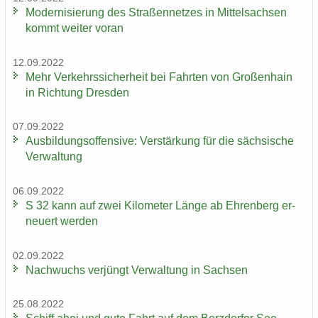
Mo­der­ni­sie­rung des Stra­ßen­net­zes in Mit­tel­sach­sen
kommt wei­ter voran
12.09.2022
Mehr Ver­kehrs­si­cher­heit bei Fahr­ten von Gro­ßen­hain
in Rich­tung Dres­den
07.09.2022
Aus­bil­dungs­of­fen­si­ve: Ver­stär­kung für die säch­si­sche
Ver­wal­tung
06.09.2022
S 32 kann auf zwei Ki­lo­me­ter Länge ab Eh­ren­berg er­
neu­ert wer­den
02.09.2022
Nach­wuchs ver­jüngt Ver­wal­tung in Sach­sen
25.08.2022