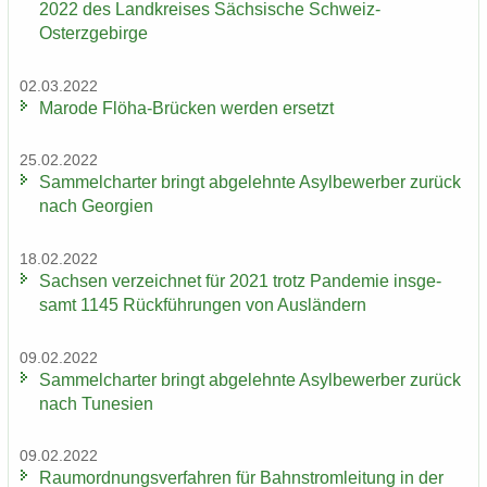
2022 des Land­krei­ses Säch­si­sche Schweiz-​
Osterzgebirge
02.03.2022
Ma­ro­de Flöha-​Brücken wer­den er­setzt
25.02.2022
Sam­mel­char­ter bringt ab­ge­lehn­te Asyl­be­wer­ber zu­rück
nach Ge­or­gi­en
18.02.2022
Sach­sen ver­zeich­net für 2021 trotz Pan­de­mie ins­ge­
samt 1145 Rück­füh­run­gen von Aus­län­dern
09.02.2022
Sam­mel­char­ter bringt ab­ge­lehn­te Asyl­be­wer­ber zu­rück
nach Tu­ne­si­en
09.02.2022
Raum­ord­nungs­ver­fah­ren für Bahn­strom­lei­tung in der