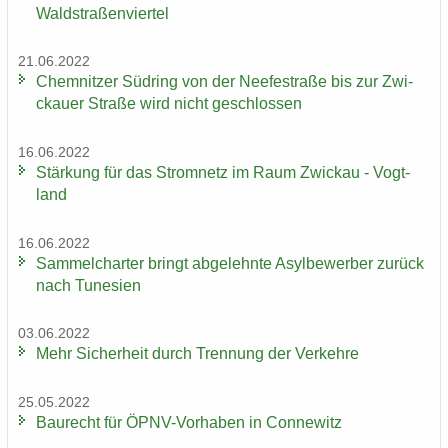
Wald­stra­ßen­vier­tel
21.06.2022
Chem­nit­zer Süd­ring von der Nee­fe­st­ra­ße bis zur Zwi­
ckau­er Stra­ße wird nicht ge­schlos­sen
16.06.2022
Stär­kung für das Strom­netz im Raum Zwi­ckau - Vogt­
land
16.06.2022
Sam­mel­char­ter bringt ab­ge­lehn­te Asyl­be­wer­ber zu­rück
nach Tu­ne­si­en
03.06.2022
Mehr Si­cher­heit durch Tren­nung der Ver­keh­re
25.05.2022
Bau­recht für ÖPNV-​Vorhaben in Con­ne­witz