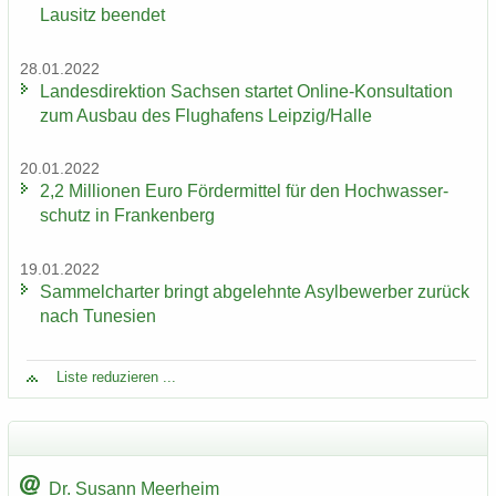
Lau­sitz be­en­det
28.01.2022
Lan­des­di­rek­ti­on Sach­sen star­tet Online-​Konsultation
zum Aus­bau des Flug­ha­fens Leip­zig/Halle
20.01.2022
2,2 Mil­lio­nen Euro För­der­mit­tel für den Hoch­was­ser­
schutz in Fran­ken­berg
19.01.2022
Sam­mel­char­ter bringt ab­ge­lehn­te Asyl­be­wer­ber zu­rück
nach Tu­ne­si­en
Liste re­du­zie­ren ...
Dr. Su­sann Meer­heim