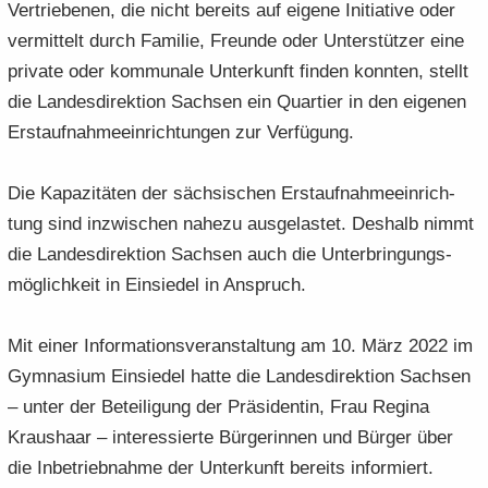
Ver­trie­be­nen, die nicht be­reits auf ei­ge­ne In­itia­ti­ve oder
ver­mit­telt durch Fa­mi­lie, Freun­de oder Un­ter­stüt­zer eine
pri­va­te oder kom­mu­na­le Un­ter­kunft fin­den konn­ten, stellt
die Lan­des­di­rek­ti­on Sach­sen ein Quar­tier in den ei­ge­nen
Erst­auf­nah­me­ein­rich­tun­gen zur Ver­fü­gung.
Die Ka­pa­zi­tä­ten der säch­si­schen Erst­auf­nah­me­ein­rich­
tung sind in­zwi­schen na­he­zu aus­ge­las­tet. Des­halb nimmt
die Lan­des­di­rek­ti­on Sach­sen auch die Un­ter­brin­gungs­
mög­lich­keit in Ein­sie­del in An­spruch.
Mit einer In­for­ma­ti­ons­ver­an­stal­tung am 10. März 2022 im
Gym­na­si­um Ein­sie­del hatte die Lan­des­di­rek­ti­on Sach­sen
– unter der Be­tei­li­gung der Prä­si­den­tin, Frau Re­gi­na
Kraus­haar – in­ter­es­sier­te Bür­ge­rin­nen und Bür­ger über
die In­be­trieb­nah­me der Un­ter­kunft be­reits in­for­miert.