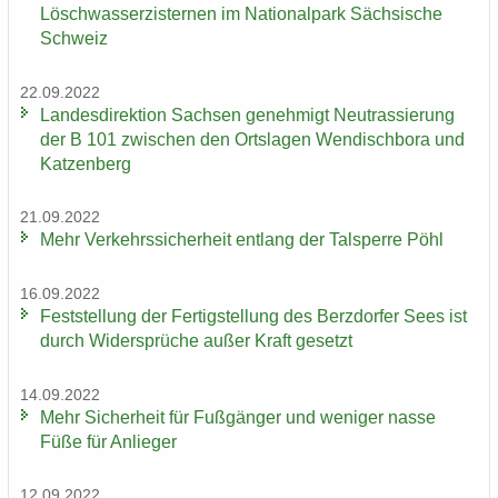
Lösch­wass­er­zis­ter­nen im Na­tio­nal­park Säch­si­sche
Schweiz
22.09.2022
Lan­des­di­rek­ti­on Sach­sen ge­neh­migt Neu­tras­sie­rung
der B 101 zwi­schen den Orts­la­gen Wen­disch­bo­ra und
Kat­zen­berg
21.09.2022
Mehr Ver­kehrs­si­cher­heit ent­lang der Tal­sper­re Pöhl
16.09.2022
Fest­stel­lung der Fer­tig­stel­lung des Berz­dor­fer Sees ist
durch Wi­der­sprü­che außer Kraft ge­setzt
14.09.2022
Mehr Si­cher­heit für Fuß­gän­ger und we­ni­ger nasse
Füße für An­lie­ger
12.09.2022