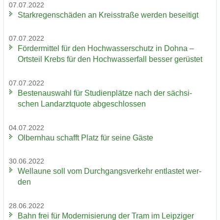
07.07.2022
Stark­re­gen­schä­den an Kreis­stra­ße wer­den be­sei­tigt
07.07.2022
För­der­mit­tel für den Hoch­was­ser­schutz in Dohna –
Orts­teil Krebs für den Hoch­was­ser­fall bes­ser ge­rüs­tet
07.07.2022
Bes­ten­aus­wahl für Stu­di­en­plät­ze nach der säch­si­
schen Land­arzt­quo­te ab­ge­schlos­sen
04.07.2022
Ol­bern­hau schafft Platz für seine Gäste
30.06.2022
Wel­lau­ne soll vom Durch­gangs­ver­kehr ent­las­tet wer­
den
28.06.2022
Bahn frei für Mo­der­ni­sie­rung der Tram im Leip­zi­ger