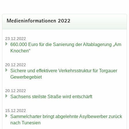
Me­di­en­in­for­ma­tio­nen 2022
23.12.2022
660.000 Euro für die Sa­nie­rung der Alt­ab­la­ge­rung „Am
Kno­chen“
20.12.2022
Si­che­re und ef­fek­ti­ve­re Ver­kehrs­struk­tur für Tor­gau­er
Ge­wer­be­ge­biet
20.12.2022
Sach­sens steils­te Stra­ße wird ent­schärft
15.12.2022
Sam­mel­char­ter bringt ab­ge­lehn­te Asyl­be­wer­ber zu­rück
nach Tu­ne­si­en