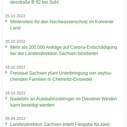
des­stra­ße B 92 bei Sohl
25.10.2022
Mei­len­stein für den Hoch­was­ser­schutz im Koh­re­ner
Land
20.10.2022
Mehr als 200.000 An­trä­ge auf Corona-​Entschädigung
bei der Lan­des­di­rek­ti­on Sach­sen be­ar­bei­tet
18.10.2022
Frei­staat Sach­sen plant Un­ter­brin­gung von asyl­su­
chen­den Fa­mi­li­en in Chemnitz-​Einsiedel
18.10.2022
Na­del­öhr an Au­to­bahn­zu­brin­ger im Dresd­ner Wes­ten
kann be­sei­tigt wer­den
28.09.2022
Lan­des­di­rek­ti­on Sach­sen er­teilt Frei­ga­be für zwei