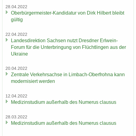
28.04.2022
Oberbürgermeister-​Kandidatur von Dirk Hil­bert bleibt
gül­tig
22.04.2022
Lan­des­di­rek­ti­on Sach­sen nutzt Dresd­ner Erlwein-​
Forum für die Un­ter­brin­gung von Flücht­lin­gen aus der
Ukrai­ne
20.04.2022
Zen­tra­le Ver­kehrs­ach­se in Limbach-​Oberfrohna kann
mo­der­ni­siert wer­den
12.04.2022
Me­di­zin­stu­di­um au­ßer­halb des Nu­me­rus clau­sus
28.03.2022
Me­di­zin­stu­di­um au­ßer­halb des Nu­me­rus clau­sus