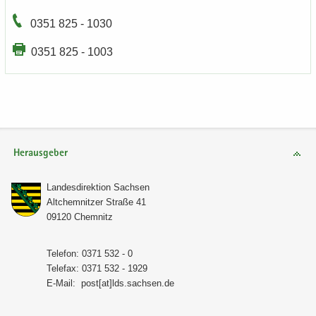
0351 825 - 1030
0351 825 - 1003
Herausgeber
Lan­des­di­rek­ti­on Sach­sen
Alt­chem­nit­zer Stra­ße 41
09120 Chem­nitz
Te­le­fon: 0371 532 - 0
Te­le­fax: 0371 532 - 1929
E-​Mail:
post[at]lds.sach­sen.de