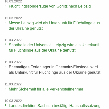
16.03.2022
Flücht­lings­son­der­zü­ge von Gör­litz nach Leip­zig
12.03.2022
Messe Leip­zig wird als Un­ter­kunft für Flücht­lin­ge aus
der Ukrai­ne ge­nutzt
11.03.2022
Sport­hal­le der Uni­ver­si­tät Leip­zig wird als Un­ter­kunft
für Flücht­lin­ge aus der Ukrai­ne ge­nutzt
11.03.2022
Ehe­ma­li­ges Fe­ri­en­la­ger in Chemnitz-​Einsiedel wird
als Un­ter­kunft für Flücht­lin­ge aus der Ukrai­ne ge­nutzt
11.03.2022
Mehr Si­cher­heit für alle Ver­kehrs­teil­neh­mer
10.03.2022
Lan­des­di­rek­ti­on Sach­sen be­stä­tigt Haus­halts­sat­zung