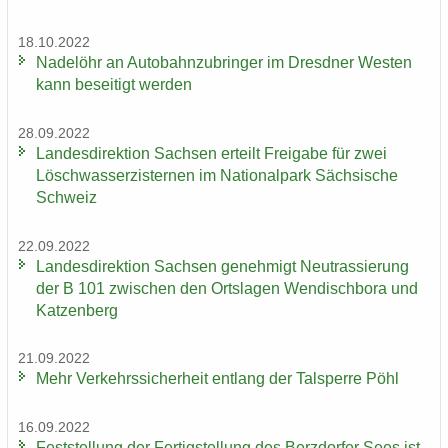
18.10.2022
Na­del­öhr an Au­to­bahn­zu­brin­ger im Dresd­ner Wes­ten
kann be­sei­tigt wer­den
28.09.2022
Lan­des­di­rek­ti­on Sach­sen er­teilt Frei­ga­be für zwei
Lösch­wass­er­zis­ter­nen im Na­tio­nal­park Säch­si­sche
Schweiz
22.09.2022
Lan­des­di­rek­ti­on Sach­sen ge­neh­migt Neu­tras­sie­rung
der B 101 zwi­schen den Orts­la­gen Wen­disch­bo­ra und
Kat­zen­berg
21.09.2022
Mehr Ver­kehrs­si­cher­heit ent­lang der Tal­sper­re Pöhl
16.09.2022
Fest­stel­lung der Fer­tig­stel­lung des Berz­dor­fer Sees ist