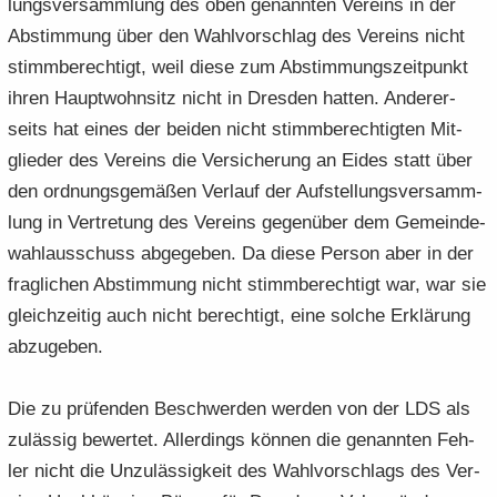
lungs­ver­samm­lung des oben ge­nann­ten Ver­eins in der
Ab­stim­mung über den Wahl­vor­schlag des Ver­eins nicht
stimm­be­rech­tigt, weil diese zum Ab­stim­mungs­zeit­punkt
ihren Haupt­wohn­sitz nicht in Dres­den hat­ten. An­de­rer­
seits hat eines der bei­den nicht stimm­be­rech­tig­ten Mit­
glie­der des Ver­eins die Ver­si­che­rung an Eides statt über
den ord­nungs­ge­mä­ßen Ver­lauf der Auf­stel­lungs­ver­samm­
lung in Ver­tre­tung des Ver­eins ge­gen­über dem Ge­mein­de­
wahl­aus­schuss ab­ge­ge­ben. Da diese Per­son aber in der
frag­li­chen Ab­stim­mung nicht stimm­be­rech­tigt war, war sie
gleich­zei­tig auch nicht be­rech­tigt, eine sol­che Er­klä­rung
ab­zu­ge­ben.
Die zu prü­fen­den Be­schwer­den wer­den von der LDS als
zu­läs­sig be­wer­tet. Al­ler­dings kön­nen die ge­nann­ten Feh­
ler nicht die Un­zu­läs­sig­keit des Wahl­vor­schlags des Ver­