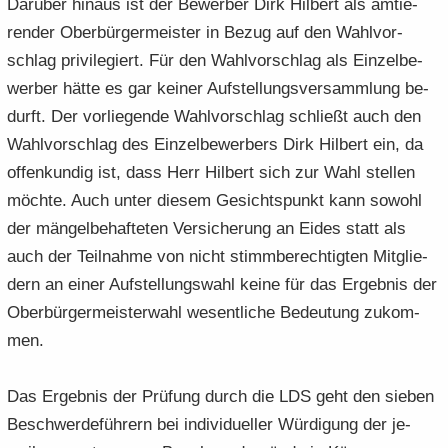
Dar­über hin­aus ist der Be­wer­ber Dirk Hil­bert als am­tie­
ren­der Ober­bür­ger­meis­ter in Bezug auf den Wahl­vor­
schlag pri­vi­le­giert. Für den Wahl­vor­schlag als Ein­zel­be­
wer­ber hätte es gar kei­ner Auf­stel­lungs­ver­samm­lung be­
durft. Der vor­lie­gen­de Wahl­vor­schlag schließt auch den
Wahl­vor­schlag des Ein­zel­be­wer­bers Dirk Hil­bert ein, da
of­fen­kun­dig ist, dass Herr Hil­bert sich zur Wahl stel­len
möch­te. Auch unter die­sem Ge­sichts­punkt kann so­wohl
der män­gel­be­haf­te­ten Ver­si­che­rung an Eides statt als
auch der Teil­nah­me von nicht stimm­be­rech­tig­ten Mit­glie­
dern an einer Auf­stel­lungs­wahl keine für das Er­geb­nis der
Ober­bür­ger­meis­ter­wahl we­sent­li­che Be­deu­tung zu­kom­
men.
Das Er­geb­nis der Prü­fung durch die LDS geht den sie­ben
Be­schwer­de­füh­rern bei in­di­vi­du­el­ler Wür­di­gung der je­