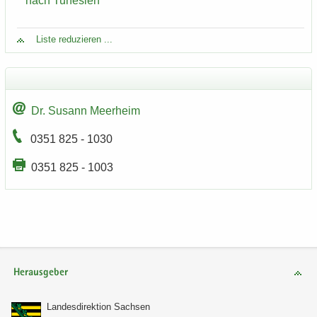
nach Tu­ne­si­en
Liste re­du­zie­ren ...
Dr. Su­sann Meer­heim
0351 825 - 1030
0351 825 - 1003
Herausgeber
Lan­des­di­rek­ti­on Sach­sen