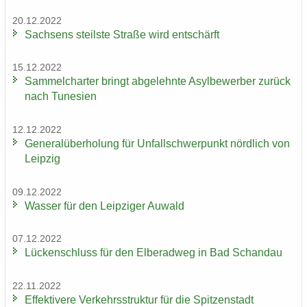
20.12.2022
Sach­sens steils­te Stra­ße wird ent­schärft
15.12.2022
Sam­mel­char­ter bringt ab­ge­lehn­te Asyl­be­wer­ber zu­rück
nach Tu­ne­si­en
12.12.2022
Ge­ne­ral­über­ho­lung für Un­fall­schwer­punkt nörd­lich von
Leip­zig
09.12.2022
Was­ser für den Leip­zi­ger Au­wald
07.12.2022
Lü­cken­schluss für den El­be­rad­weg in Bad Schand­au
22.11.2022
Ef­fek­ti­ve­re Ver­kehrs­struk­tur für die Spit­zen­stadt