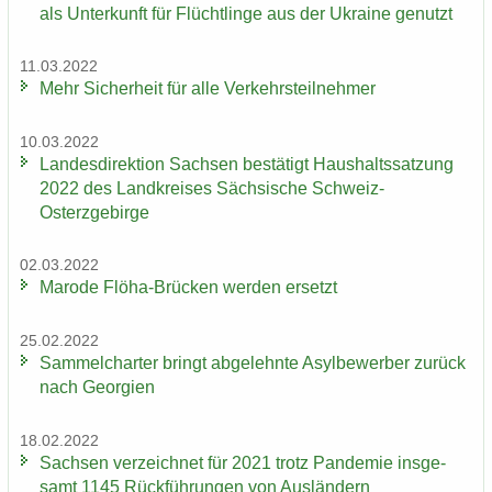
als Un­ter­kunft für Flücht­lin­ge aus der Ukrai­ne ge­nutzt
11.03.2022
Mehr Si­cher­heit für alle Ver­kehrs­teil­neh­mer
10.03.2022
Lan­des­di­rek­ti­on Sach­sen be­stä­tigt Haus­halts­sat­zung
2022 des Land­krei­ses Säch­si­sche Schweiz-​
Osterzgebirge
02.03.2022
Ma­ro­de Flöha-​Brücken wer­den er­setzt
25.02.2022
Sam­mel­char­ter bringt ab­ge­lehn­te Asyl­be­wer­ber zu­rück
nach Ge­or­gi­en
18.02.2022
Sach­sen ver­zeich­net für 2021 trotz Pan­de­mie ins­ge­
samt 1145 Rück­füh­run­gen von Aus­län­dern