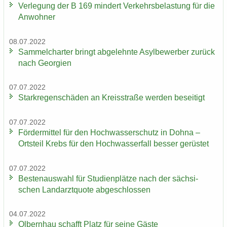
Ver­le­gung der B 169 min­dert Ver­kehrs­be­las­tung für die
An­woh­ner
08.07.2022
Sam­mel­char­ter bringt ab­ge­lehn­te Asyl­be­wer­ber zu­rück
nach Ge­or­gi­en
07.07.2022
Stark­re­gen­schä­den an Kreis­stra­ße wer­den be­sei­tigt
07.07.2022
För­der­mit­tel für den Hoch­was­ser­schutz in Dohna –
Orts­teil Krebs für den Hoch­was­ser­fall bes­ser ge­rüs­tet
07.07.2022
Bes­ten­aus­wahl für Stu­di­en­plät­ze nach der säch­si­
schen Land­arzt­quo­te ab­ge­schlos­sen
04.07.2022
Ol­bern­hau schafft Platz für seine Gäste