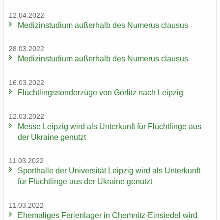
12.04.2022
Me­di­zin­stu­di­um au­ßer­halb des Nu­me­rus clau­sus
28.03.2022
Me­di­zin­stu­di­um au­ßer­halb des Nu­me­rus clau­sus
16.03.2022
Flücht­lings­son­der­zü­ge von Gör­litz nach Leip­zig
12.03.2022
Messe Leip­zig wird als Un­ter­kunft für Flücht­lin­ge aus
der Ukrai­ne ge­nutzt
11.03.2022
Sport­hal­le der Uni­ver­si­tät Leip­zig wird als Un­ter­kunft
für Flücht­lin­ge aus der Ukrai­ne ge­nutzt
11.03.2022
Ehe­ma­li­ges Fe­ri­en­la­ger in Chemnitz-​Einsiedel wird