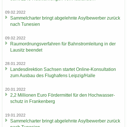
09.02.2022
Sam­mel­char­ter bringt ab­ge­lehn­te Asyl­be­wer­ber zu­rück
nach Tu­ne­si­en
09.02.2022
Raum­ord­nungs­ver­fah­ren für Bahn­strom­lei­tung in der
Lau­sitz be­en­det
28.01.2022
Lan­des­di­rek­ti­on Sach­sen star­tet Online-​Konsultation
zum Aus­bau des Flug­ha­fens Leip­zig/Halle
20.01.2022
2,2 Mil­lio­nen Euro För­der­mit­tel für den Hoch­was­ser­
schutz in Fran­ken­berg
19.01.2022
Sam­mel­char­ter bringt ab­ge­lehn­te Asyl­be­wer­ber zu­rück