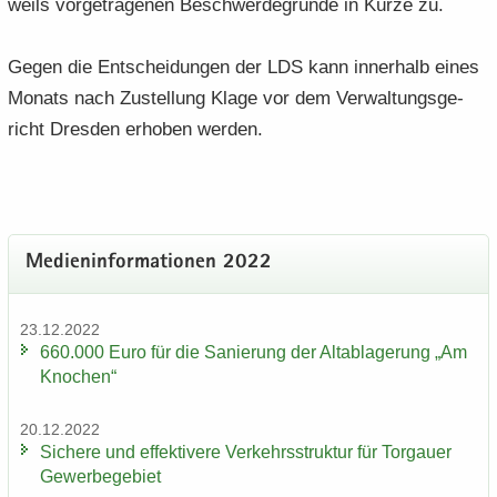
weils vor­ge­tra­ge­nen Be­schwer­de­grün­de in Kürze zu.
Gegen die Ent­schei­dun­gen der LDS kann in­ner­halb eines
Mo­nats nach Zu­stel­lung Klage vor dem Ver­wal­tungs­ge­
richt Dres­den er­ho­ben wer­den.
Me­di­en­in­for­ma­tio­nen 2022
23.12.2022
660.000 Euro für die Sa­nie­rung der Alt­ab­la­ge­rung „Am
Kno­chen“
20.12.2022
Si­che­re und ef­fek­ti­ve­re Ver­kehrs­struk­tur für Tor­gau­er
Ge­wer­be­ge­biet