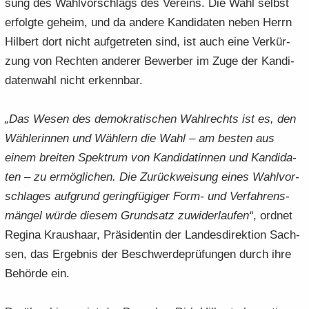
sung des Wahl­vor­schlags des Ver­eins. Die Wahl selbst
er­folg­te ge­heim, und da an­de­re Kan­di­da­ten neben Herrn
Hil­bert dort nicht auf­ge­tre­ten sind, ist auch eine Ver­kür­
zung von Rech­ten an­de­rer Be­wer­ber im Zuge der Kan­di­
da­ten­wahl nicht er­kenn­bar.
„Das Wesen des de­mo­kra­ti­schen Wahl­rechts ist es, den
Wäh­le­rin­nen und Wäh­lern die Wahl – am bes­ten aus
einem brei­ten Spek­trum von Kan­di­da­tin­nen und Kan­di­da­
ten – zu er­mög­li­chen. Die Zu­rück­wei­sung eines Wahl­vor­
schla­ges auf­grund ge­ring­fü­gi­ger Form- und Ver­fah­rens­
män­gel würde die­sem Grund­satz zu­wi­der­lau­fen“
, ord­net
Re­gi­na Kraus­haar, Prä­si­den­tin der Lan­des­di­rek­ti­on Sach­
sen, das Er­geb­nis der Be­schwer­de­prü­fun­gen durch ihre
Be­hör­de ein.