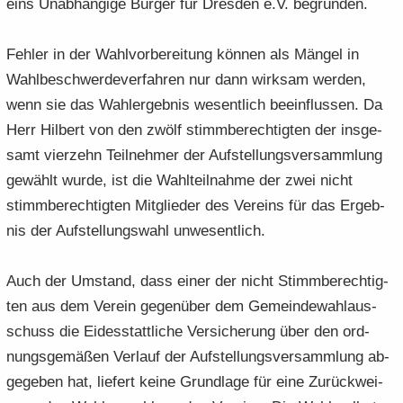
eins Un­ab­hän­gi­ge Bür­ger für Dres­den e.V. be­grün­den.
Feh­ler in der Wahl­vor­be­rei­tung kön­nen als Män­gel in
Wahl­be­schwer­de­ver­fah­ren nur dann wirk­sam wer­den,
wenn sie das Wahl­er­geb­nis we­sent­lich be­ein­flus­sen. Da
Herr Hil­bert von den zwölf stimm­be­rech­tig­ten der ins­ge­
samt vier­zehn Teil­neh­mer der Auf­stel­lungs­ver­samm­lung
ge­wählt wurde, ist die Wahl­teil­nah­me der zwei nicht
stimm­be­rech­tig­ten Mit­glie­der des Ver­eins für das Er­geb­
nis der Auf­stel­lungs­wahl un­we­sent­lich.
Auch der Um­stand, dass einer der nicht Stimm­be­rech­tig­
ten aus dem Ver­ein ge­gen­über dem Ge­mein­de­wahl­aus­
schuss die Ei­des­statt­li­che Ver­si­che­rung über den ord­
nungs­ge­mä­ßen Ver­lauf der Auf­stel­lungs­ver­samm­lung ab­
ge­ge­ben hat, lie­fert keine Grund­la­ge für eine Zu­rück­wei­