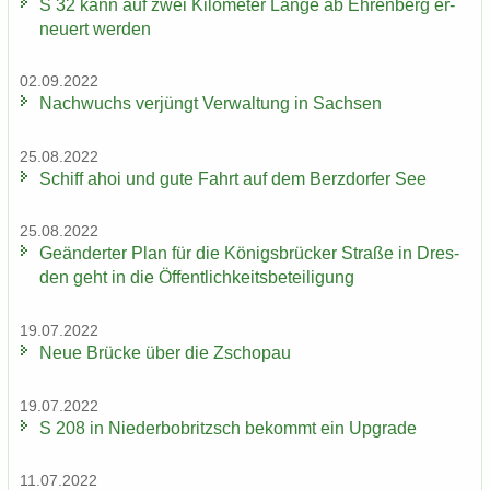
S 32 kann auf zwei Ki­lo­me­ter Länge ab Eh­ren­berg er­
neu­ert wer­den
02.09.2022
Nach­wuchs ver­jüngt Ver­wal­tung in Sach­sen
25.08.2022
Schiff ahoi und gute Fahrt auf dem Berz­dor­fer See
25.08.2022
Ge­än­der­ter Plan für die Kö­nigs­brü­cker Stra­ße in Dres­
den geht in die Öf­fent­lich­keits­be­tei­li­gung
19.07.2022
Neue Brü­cke über die Zscho­pau
19.07.2022
S 208 in Nie­der­bobritzsch be­kommt ein Up­grade
11.07.2022