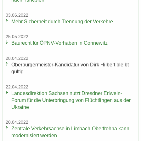
03.06.2022
Mehr Si­cher­heit durch Tren­nung der Ver­keh­re
25.05.2022
Bau­recht für ÖPNV-​Vorhaben in Con­ne­witz
28.04.2022
Oberbürgermeister-​Kandidatur von Dirk Hil­bert bleibt
gül­tig
22.04.2022
Lan­des­di­rek­ti­on Sach­sen nutzt Dresd­ner Erlwein-​
Forum für die Un­ter­brin­gung von Flücht­lin­gen aus der
Ukrai­ne
20.04.2022
Zen­tra­le Ver­kehrs­ach­se in Limbach-​Oberfrohna kann
mo­der­ni­siert wer­den