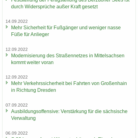
durch Wi­der­sprü­che außer Kraft ge­setzt
14.09.2022
Mehr Si­cher­heit für Fuß­gän­ger und we­ni­ger nasse
Füße für An­lie­ger
12.09.2022
Mo­der­ni­sie­rung des Stra­ßen­net­zes in Mit­tel­sach­sen
kommt wei­ter voran
12.09.2022
Mehr Ver­kehrs­si­cher­heit bei Fahr­ten von Gro­ßen­hain
in Rich­tung Dres­den
07.09.2022
Aus­bil­dungs­of­fen­si­ve: Ver­stär­kung für die säch­si­sche
Ver­wal­tung
06.09.2022