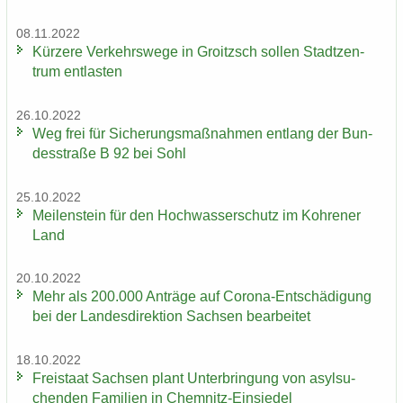
08.11.2022
Kür­ze­re Ver­kehrs­we­ge in Groitzsch sol­len Stadt­zen­
trum ent­las­ten
26.10.2022
Weg frei für Si­che­rungs­maß­nah­men ent­lang der Bun­
des­stra­ße B 92 bei Sohl
25.10.2022
Mei­len­stein für den Hoch­was­ser­schutz im Koh­re­ner
Land
20.10.2022
Mehr als 200.000 An­trä­ge auf Corona-​Entschädigung
bei der Lan­des­di­rek­ti­on Sach­sen be­ar­bei­tet
18.10.2022
Frei­staat Sach­sen plant Un­ter­brin­gung von asyl­su­
chen­den Fa­mi­li­en in Chemnitz-​Einsiedel