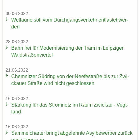
30.06.2022
Wel­lau­ne soll vom Durch­gangs­ver­kehr ent­las­tet wer­
den
28.06.2022
Bahn frei für Mo­der­ni­sie­rung der Tram im Leip­zi­ger
Wald­stra­ßen­vier­tel
21.06.2022
Chem­nit­zer Süd­ring von der Nee­fe­st­ra­ße bis zur Zwi­
ckau­er Stra­ße wird nicht ge­schlos­sen
16.06.2022
Stär­kung für das Strom­netz im Raum Zwi­ckau - Vogt­
land
16.06.2022
Sam­mel­char­ter bringt ab­ge­lehn­te Asyl­be­wer­ber zu­rück
nach Tu­ne­si­en