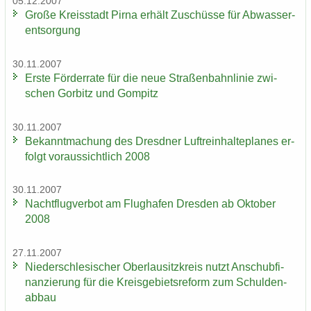
05.12.2007
Große Kreis­stadt Pirna er­hält Zu­schüs­se für Ab­was­ser­
ent­sor­gung
30.11.2007
Erste För­der­ra­te für die neue Stra­ßen­bahn­li­nie zwi­
schen Gor­bitz und Gom­pitz
30.11.2007
Be­kannt­ma­chung des Dresd­ner Luft­rein­hal­te­pla­nes er­
folgt vor­aus­sicht­lich 2008
30.11.2007
Nacht­flug­ver­bot am Flug­ha­fen Dres­den ab Ok­to­ber
2008
27.11.2007
Nie­der­schle­si­scher Ober­lau­sitz­kreis nutzt An­schub­fi­
nan­zie­rung für die Kreis­ge­biets­re­form zum Schul­den­
ab­bau