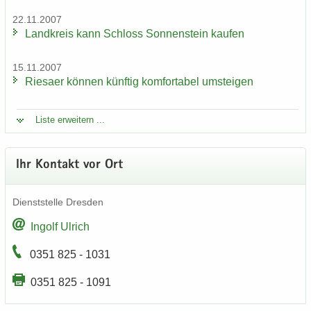
22.11.2007
Land­kreis kann Schloss Son­nen­stein kau­fen
15.11.2007
Rie­sa­er kön­nen künf­tig kom­for­ta­bel um­stei­gen
Liste er­wei­tern ...
Ihr Kon­takt vor Ort
Dienst­stel­le Dres­den
In­golf Ul­rich
0351 825 - 1031
0351 825 - 1091