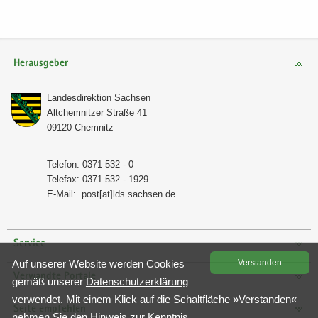
Herausgeber
Lan­des­di­rek­ti­on Sach­sen
Alt­chem­nit­zer Stra­ße 41
09120 Chem­nitz
Te­le­fon: 0371 532 - 0
Te­le­fax: 0371 532 - 1929
E-​Mail:
post[at]lds.sach­sen.de
Service
Auf un­se­rer Web­site wer­den Coo­kies
Ver­stan­den
Verwandte Portale
gemäß un­se­rer
Da­ten­schutz­er­klä­rung
ver­wen­det. Mit einem Klick auf die Schalt­flä­che »Ver­stan­den«
Seite empfehlen
neh­men Sie den Hin­weis zur Kennt­nis.