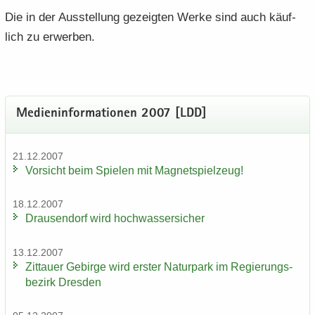
Die in der Aus­stel­lung ge­zeig­ten Werke sind auch käuf­
lich zu er­wer­ben.
Me­di­en­in­for­ma­tio­nen 2007 [LDD]
21.12.2007
Vor­sicht beim Spie­len mit Ma­gnet­spiel­zeug!
18.12.2007
Drau­sen­dorf wird hoch­was­ser­si­cher
13.12.2007
Zit­tau­er Ge­bir­ge wird ers­ter Na­tur­park im Re­gie­rungs­
be­zirk Dres­den