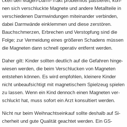
cken den Magen-​Darm-Trakt pro­blem­los pas­sie­ren, kön­
nen sich ver­schluck­te Ma­gne­te und an­de­re Me­tall­tei­le in
ver­schie­de­nen Darm­win­dun­gen mit­ein­an­der ver­bin­den,
dabei Darm­wän­de ein­klem­men und diese zer­stö­ren.
Bauch­schmer­zen, Er­bre­chen und Ver­stop­fung sind die
Folge; zur Ver­mei­dung eines grö­ße­ren Scha­dens müs­sen
die Ma­gne­ten dann schnell ope­ra­tiv ent­fernt wer­den.
Daher gilt: Kin­der soll­ten deut­lich auf die Ge­fah­ren hin­ge­
wie­sen wer­den, die beim Ver­schlu­cken von Ma­gne­ten
ent­ste­hen kön­nen. Es wird emp­foh­len, klei­ne­re Kin­der
nicht un­be­auf­sich­tigt mit ma­gne­ti­schem Spiel­zeug spie­len
zu las­sen. Wenn ein Kind den­noch einen Ma­gne­ten ver­
schluckt hat, muss so­fort ein Arzt kon­sul­tiert wer­den.
Nicht nur beim Weih­nachts­ein­kauf soll­te des­halb auf Si­
cher­heit und gute Qua­li­tät ge­ach­tet wer­den. Ein GS-​