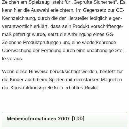
Zeichen am Spiel­zeug steht für „Ge­prüf­te Si­cher­heit“. Es
kann hier die Aus­wahl er­leich­tern. Im Ge­gen­satz zur CE-​
Kennzeichnung, durch die der Her­stel­ler le­dig­lich ei­gen­
ver­ant­wort­lich er­klärt, dass sein Pro­dukt vor­schrif­ten­ge­
mäß ge­fer­tigt wurde, setzt die An­brin­gung eines GS-​
Zeichens Pro­dukt­prü­fun­gen und eine wie­der­keh­ren­de
Über­wa­chung der Fer­ti­gung durch eine un­ab­hän­gi­ge Stel­
le vor­aus.
Wenn diese Hin­wei­se be­rück­sich­tigt wer­den, be­steht für
die Kin­der auch beim Spie­len mit den star­ken Ma­gne­ten
der Kon­struk­ti­ons­spie­le kein er­höh­tes Ri­si­ko.
Me­di­en­in­for­ma­tio­nen 2007 [LDD]