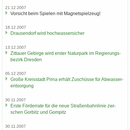
21.12.2007
Vor­sicht beim Spie­len mit Ma­gnet­spiel­zeug!
18.12.2007
Drau­sen­dorf wird hoch­was­ser­si­cher
13.12.2007
Zit­tau­er Ge­bir­ge wird ers­ter Na­tur­park im Re­gie­rungs­
be­zirk Dres­den
05.12.2007
Große Kreis­stadt Pirna er­hält Zu­schüs­se für Ab­was­ser­
ent­sor­gung
30.11.2007
Erste För­der­ra­te für die neue Stra­ßen­bahn­li­nie zwi­
schen Gor­bitz und Gom­pitz
30.11.2007