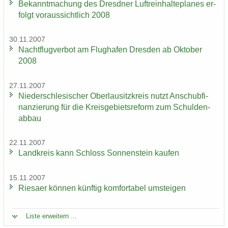
Be­kannt­ma­chung des Dresd­ner Luft­rein­hal­te­pla­nes er­
folgt vor­aus­sicht­lich 2008
30.11.2007
Nacht­flug­ver­bot am Flug­ha­fen Dres­den ab Ok­to­ber
2008
27.11.2007
Nie­der­schle­si­scher Ober­lau­sitz­kreis nutzt An­schub­fi­
nan­zie­rung für die Kreis­ge­biets­re­form zum Schul­den­
ab­bau
22.11.2007
Land­kreis kann Schloss Son­nen­stein kau­fen
15.11.2007
Rie­sa­er kön­nen künf­tig kom­for­ta­bel um­stei­gen
Liste er­wei­tern ...