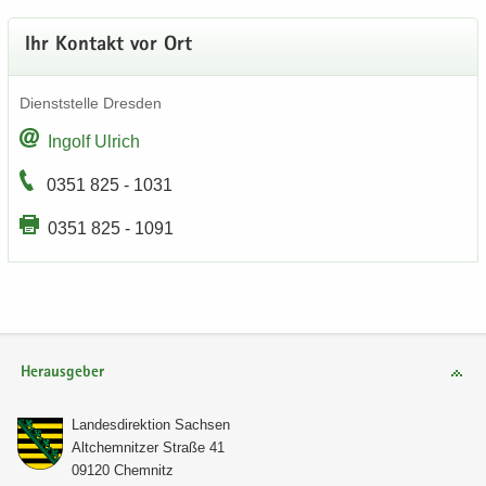
Ihr Kon­takt vor Ort
Dienst­stel­le Dres­den
In­golf Ul­rich
0351 825 - 1031
0351 825 - 1091
Herausgeber
Lan­des­di­rek­ti­on Sach­sen
Alt­chem­nit­zer Stra­ße 41
09120 Chem­nitz