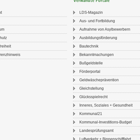
Verwandte Portale
ht
LDS-​Magazin
Aus- und Fort­bil­dung
sum
Auf­nah­me von Asyl­be­wer­bern
chutz
Aus­bil­dungs­för­de­rung
frei­heit
Bau­tech­nik
renz­hin­weis
Be­kannt­ma­chun­gen
Buß­geld­stel­le
För­der­por­tal
Geld­wä­sche­prä­ven­ti­on
Gleich­stel­lung
Glücks­spiel­recht
In­ne­res, So­zia­les + Ge­sund­heit
Kom­mu­nal21
Kommunal-​Investitions-Budget
Lan­des­prü­fungs­amt
Luft­ver­kehr + Bin­nen­schiff­fahrt