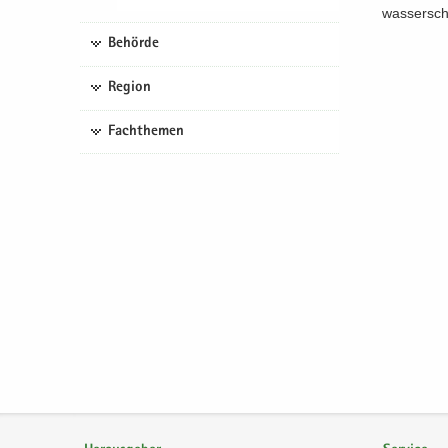
was­ser­sch
Behörde
Region
Fachthemen