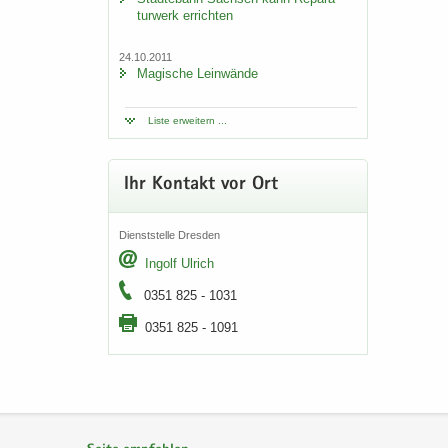
tur­werk er­rich­ten
24.10.2011
Ma­gi­sche Lein­wän­de
Liste er­wei­tern ...
Ihr Kon­takt vor Ort
Dienst­stel­le Dres­den
In­golf Ul­rich
0351 825 - 1031
0351 825 - 1091