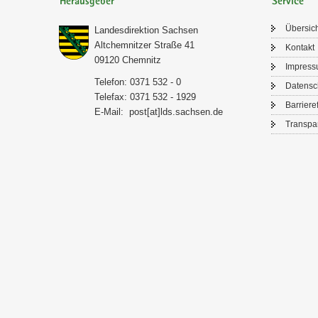
Herausgeber
Service
Über­sic
Lan­des­di­rek­ti­on Sach­sen
Alt­chem­nit­zer Stra­ße 41
Kon­takt
09120 Chem­nitz
Im­pres­
Te­le­fon: 0371 532 - 0
Da­ten­s
Te­le­fax: 0371 532 - 1929
Bar­rie­re­
E-​Mail:
post[at]lds.sach­sen.de
Trans­pa­