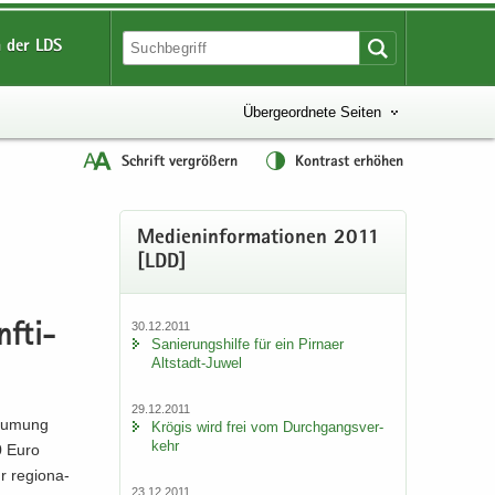
 der LDS
Übergeordnete Seiten
Schrift vergrößern
Kontrast erhöhen
Me­di­en­in­for­ma­tio­nen 2011
[LDD]
30.12.2011
f­ti­
Sa­nie­rungs­hil­fe für ein Pirna­er
Altstadt-​Juwel
29.12.2011
räu­mung
Krö­gis wird frei vom Durch­gangs­ver­
kehr
0 Euro
 re­gio­na­
23.12.2011