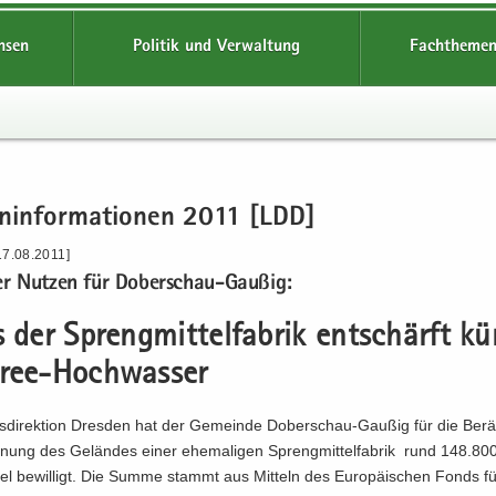
hsen
Politik und Verwaltung
Fachthemen
en­in­for­ma­tio­nen 2011 [LDD]
17.08.2011]
ter Nut­zen für Doberschau-​Gaußig:
s der Spreng­mit­tel­fa­brik ent­schärft kün
ree-​Hochwasser
s­di­rek­ti­on Dres­den hat der Ge­mein­de Doberschau-​Gaußig für die Be­
­nung des Ge­län­des einer ehe­ma­li­gen Spreng­mit­tel­fa­brik rund 148.80
­tel be­wil­ligt. Die Summe stammt aus Mit­teln des Eu­ro­päi­schen Fonds für