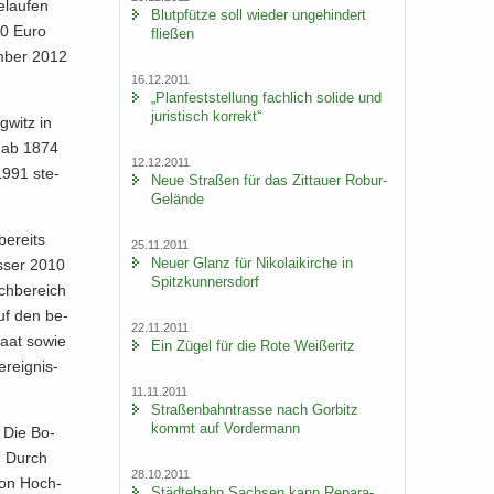
­lau­fen
Blut­pfüt­ze soll wie­der un­ge­hin­dert
00 Euro
flie­ßen
m­ber 2012
16.12.2011
„Plan­fest­stel­lung fach­lich so­li­de und
ju­ris­tisch kor­rekt“
g­witz in
n ab 1874
12.12.2011
 1991 ste­
Neue Stra­ßen für das Zit­tau­er Robur-​
Gelände
be­reits
25.11.2011
Neuer Glanz für Ni­ko­lai­kir­che in
s­ser 2010
Spitz­kun­ners­dorf
ch­be­reich
 Auf den be­
22.11.2011
­saat sowie
Ein Zügel für die Rote Wei­ße­ritz
r­eig­nis­
11.11.2011
Stra­ßen­bahn­tras­se nach Gor­bitz
kommt auf Vor­der­mann
t. Die Bo­
s. Durch
28.10.2011
 von Hoch­
Städ­te­bahn Sach­sen kann Re­pa­ra­