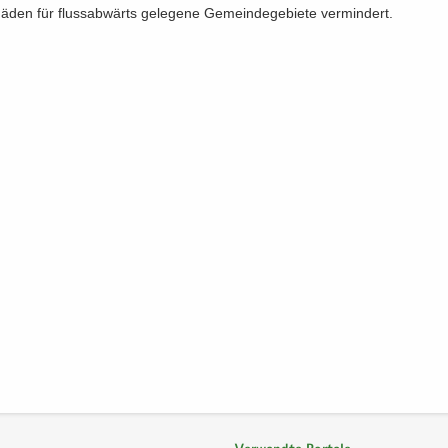
ä­den für fluss­ab­wärts ge­le­ge­ne Ge­mein­de­ge­bie­te ver­min­dert.