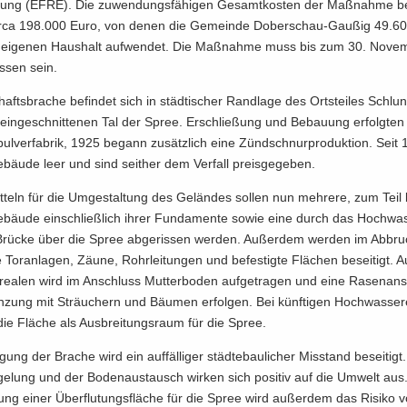
k­lung (EFRE). Die zu­wen­dungs­fä­hi­gen Ge­samt­kos­ten der Maß­nahme be
circa 198.000 Euro, von denen die Ge­mein­de Doberschau-​Gaußig 49.6
ei­ge­nen Haus­halt auf­wen­det. Die Maß­nahme muss bis zum 30. No­ve
s­sen sein.
hafts­bra­che be­fin­det sich in städ­ti­scher Rand­la­ge des Orts­tei­les Schlun
ein­ge­schnit­te­nen Tal der Spree. Er­schlie­ßung und Be­bau­ung er­folg­te
pul­ver­fa­brik, 1925 be­gann zu­sätz­lich eine Zünd­schnur­pro­duk­ti­on. Seit
bäu­de leer und sind seit­her dem Ver­fall preis­ge­ge­ben.
­teln für die Um­ge­stal­tung des Ge­län­des sol­len nun meh­re­re, zum Teil 
Ge­bäu­de ein­schließ­lich ihrer Fun­da­men­te sowie eine durch das Hoch­wa
 Brü­cke über die Spree ab­ge­ris­sen wer­den. Au­ßer­dem wer­den im Ab­bru
he Tor­an­la­gen, Zäune, Rohr­lei­tun­gen und be­fes­tig­te Flä­chen be­sei­tigt.
ea­len wird im An­schluss Mut­ter­bo­den auf­ge­tra­gen und eine Ra­sen­an
n­zung mit Sträu­chern und Bäu­men er­fol­gen. Bei künf­ti­gen Hoch­was­ser­e
ie Flä­che als Aus­brei­tungs­raum für die Spree.
i­gung der Bra­che wird ein auf­fäl­li­ger städ­te­bau­li­cher Misstand be­sei­tig
­ge­lung und der Bo­den­aus­tausch wir­ken sich po­si­tiv auf die Um­welt au
ung einer Über­flu­tungs­flä­che für die Spree wird au­ßer­dem das Ri­si­ko