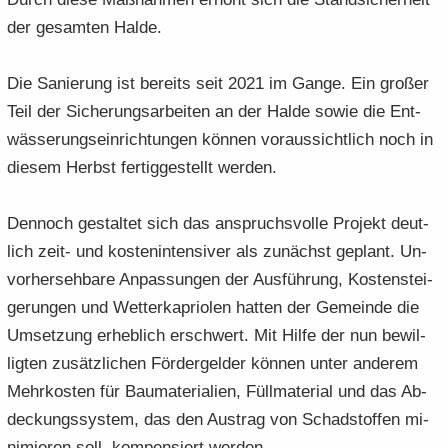
der ge­sam­ten Halde.
Die Sa­nie­rung ist be­reits seit 2021 im Gange. Ein gro­ßer
Teil der Si­che­rungs­ar­bei­ten an der Halde sowie die Ent­
wäs­se­rungs­ein­rich­tun­gen kön­nen vor­aus­sicht­lich noch in
die­sem Herbst fer­tig­ge­stellt wer­den.
Den­noch ge­stal­tet sich das an­spruchs­vol­le Pro­jekt deut­
lich zeit- und kos­ten­in­ten­si­ver als zu­nächst ge­plant. Un­
vor­her­seh­ba­re An­pas­sun­gen der Aus­füh­rung, Kos­ten­stei­
ge­run­gen und Wet­ter­ka­prio­len hat­ten der Ge­mein­de die
Um­set­zung er­heb­lich er­schwert. Mit Hilfe der nun be­wil­
lig­ten zu­sätz­li­chen För­der­gel­der kön­nen unter an­de­rem
Mehr­kos­ten für Bau­ma­te­ria­li­en, Füll­ma­te­ri­al und das Ab­
de­ckungs­sys­tem, das den Aus­trag von Schad­stof­fen mi­
ni­mie­ren soll, kom­pen­siert wer­den.