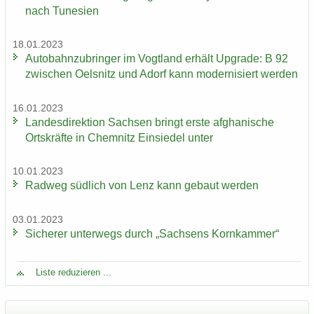
nach Tu­ne­si­en
18.01.2023
Au­to­bahn­zu­brin­ger im Vogt­land er­hält Up­grade: B 92
zwi­schen Oels­nitz und Adorf kann mo­der­ni­siert wer­den
16.01.2023
Lan­des­di­rek­ti­on Sach­sen bringt erste af­gha­ni­sche
Orts­kräf­te in Chem­nitz Ein­sie­del unter
10.01.2023
Rad­weg süd­lich von Lenz kann ge­baut wer­den
03.01.2023
Si­che­rer un­ter­wegs durch „Sach­sens Korn­kam­mer“
Liste re­du­zie­ren ...