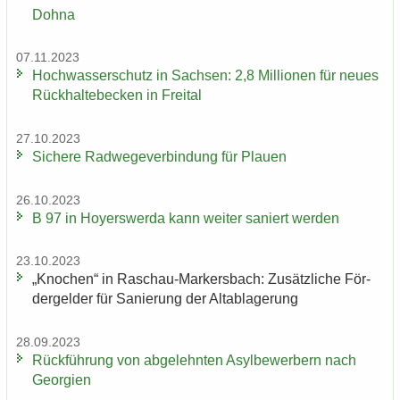
Dohna
07.11.2023
Hoch­was­ser­schutz in Sach­sen: 2,8 Mil­lio­nen für neues
Rück­hal­te­be­cken in Frei­tal
27.10.2023
Si­che­re Rad­we­ge­ver­bin­dung für Plau­en
26.10.2023
B 97 in Ho­yers­wer­da kann wei­ter sa­niert wer­den
23.10.2023
„Kno­chen“ in Raschau-​Markersbach: Zu­sätz­li­che För­
der­gel­der für Sa­nie­rung der Alt­ab­la­ge­rung
28.09.2023
Rück­füh­rung von ab­ge­lehn­ten Asyl­be­wer­bern nach
Ge­or­gi­en