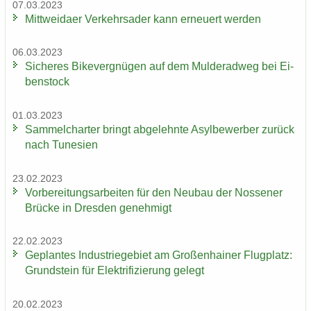
07.03.2023
Mitt­wei­da­er Ver­kehrs­ader kann er­neu­ert wer­den
06.03.2023
Si­che­res Bi­ke­ver­gnü­gen auf dem Mul­derad­weg bei Ei­
ben­stock
01.03.2023
Sam­mel­char­ter bringt ab­ge­lehn­te Asyl­be­wer­ber zu­rück
nach Tu­ne­si­en
23.02.2023
Vor­be­rei­tungs­ar­bei­ten für den Neu­bau der Nos­se­ner
Brü­cke in Dres­den ge­neh­migt
22.02.2023
Ge­plan­tes In­dus­trie­ge­biet am Gro­ßen­hai­ner Flug­platz:
Grund­stein für Elek­tri­fi­zie­rung ge­legt
20.02.2023