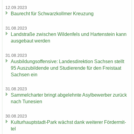
12.09.2023
Bau­recht für Schwarz­koll­mer Kreu­zung
31.08.2023
Land­stra­ße zwi­schen Wil­den­fels und Har­ten­stein kann
aus­ge­baut wer­den
31.08.2023
Aus­bil­dungs­of­fen­si­ve: Lan­des­di­rek­ti­on Sach­sen stellt
95 Aus­zu­bil­den­de und Stu­die­ren­de für den Frei­staat
Sach­sen ein
31.08.2023
Sam­mel­char­ter bringt ab­ge­lehn­te Asyl­be­wer­ber zu­rück
nach Tu­ne­si­en
30.08.2023
Kulturhauptstadt-​Park wächst dank wei­te­rer För­der­mit­
tel