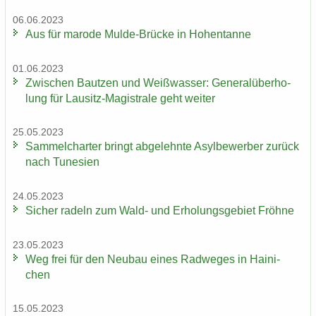
06.06.2023
Aus für ma­ro­de Mulde-​Brücke in Ho­hen­tan­ne
01.06.2023
Zwi­schen Baut­zen und Weiß­was­ser: Ge­ne­ral­über­ho­
lung für Lausitz-​Magistrale geht wei­ter
25.05.2023
Sam­mel­char­ter bringt ab­ge­lehn­te Asyl­be­wer­ber zu­rück
nach Tu­ne­si­en
24.05.2023
Si­cher ra­deln zum Wald- und Er­ho­lungs­ge­biet Fröh­ne
23.05.2023
Weg frei für den Neu­bau eines Rad­we­ges in Hai­ni­
chen
15.05.2023