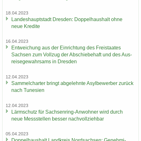
18.04.2023
Lan­des­haupt­stadt Dres­den: Dop­pel­haus­halt ohne
neue Kre­di­te
16.04.2023
Ent­wei­chung aus der Ein­rich­tung des Frei­staa­tes
Sach­sen zum Voll­zug der Ab­schie­be­haft und des Aus­
rei­se­ge­wahr­sams in Dres­den
12.04.2023
Sam­mel­char­ter bringt ab­ge­lehn­te Asyl­be­wer­ber zu­rück
nach Tu­ne­si­en
12.04.2023
Lärm­schutz für Sachsenring-​Anwohner wird durch
neue Mess­stel­len bes­ser nach­voll­zieh­bar
05.04.2023
Dop­pel­haus­halt Land­kreis Nord­sach­sen: Ge­neh­mi­