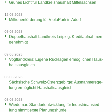
Grü­nes Licht für Land­kreis­haus­halt Mit­tel­sach­sen
12.05.2023
Mil­lio­nen­för­de­rung für Vio­la­Park in Adorf
09.05.2023
Dop­pel­haus­halt Land­kreis Leip­zig: Kre­dit­auf­nah­men
ge­neh­migt
09.05.2023
Vogt­land­kreis: Ei­ge­ne Rück­la­gen er­mög­li­chen Haus­
halts­aus­gleich
03.05.2023
Säch­si­sche Schweiz-​Osterzgebirge: Aus­nah­me­re­ge­
lung er­mög­licht Haus­halts­aus­gleich
03.05.2023
Wie­de­mar: Stand­ort­ent­wick­lung für In­dus­trie­an­sied­
lung nimmt erste Pla­nungs­hür­de