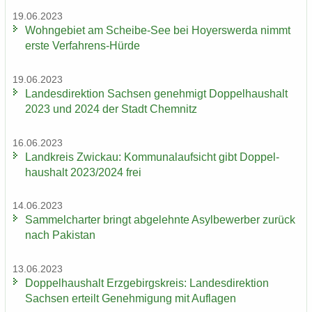
19.06.2023
Wohn­ge­biet am Scheibe-​See bei Ho­yers­wer­da nimmt
erste Verfahrens-​Hürde
19.06.2023
Lan­des­di­rek­ti­on Sach­sen ge­neh­migt Dop­pel­haus­halt
2023 und 2024 der Stadt Chem­nitz
16.06.2023
Land­kreis Zwi­ckau: Kom­mu­nal­auf­sicht gibt Dop­pel­
haus­halt 2023/2024 frei
14.06.2023
Sam­mel­char­ter bringt ab­ge­lehn­te Asyl­be­wer­ber zu­rück
nach Pa­ki­stan
13.06.2023
Dop­pel­haus­halt Erz­ge­birgs­kreis: Lan­des­di­rek­ti­on
Sach­sen er­teilt Ge­neh­mi­gung mit Auf­la­gen