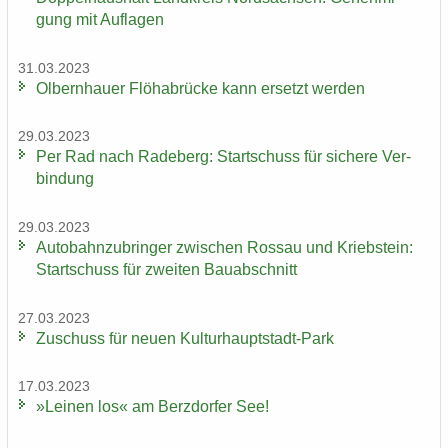
gung mit Auf­la­gen
31.03.2023
Ol­bern­hau­er Flöha­b­rü­cke kann er­setzt wer­den
29.03.2023
Per Rad nach Ra­de­berg: Start­schuss für si­che­re Ver­
bin­dung
29.03.2023
Au­to­bahn­zu­brin­ger zwi­schen Ros­sau und Krieb­stein:
Start­schuss für zwei­ten Bau­ab­schnitt
27.03.2023
Zu­schuss für neuen Kulturhauptstadt-​Park
17.03.2023
»Lei­nen los« am Berz­dor­fer See!