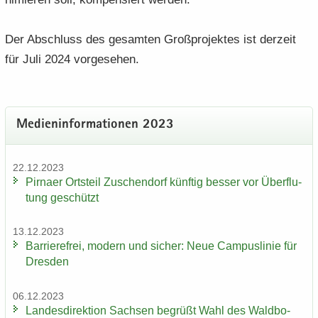
Der Ab­schluss des ge­sam­ten Groß­pro­jek­tes ist der­zeit
für Juli 2024 vor­ge­se­hen.
Me­di­en­in­for­ma­tio­nen 2023
22.12.2023
Pirna­er Orts­teil Zu­schen­dorf künf­tig bes­ser vor Über­flu­
tung ge­schützt
13.12.2023
Bar­rie­re­frei, mo­dern und si­cher: Neue Cam­pus­li­nie für
Dres­den
06.12.2023
Lan­des­di­rek­ti­on Sach­sen be­grüßt Wahl des Wald­bo­