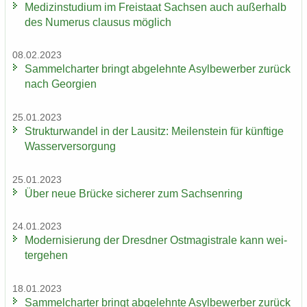
Me­di­zin­stu­di­um im Frei­staat Sach­sen auch au­ßer­halb
des Nu­me­rus clau­sus mög­lich
08.02.2023
Sam­mel­char­ter bringt ab­ge­lehn­te Asyl­be­wer­ber zu­rück
nach Ge­or­gi­en
25.01.2023
Struk­tur­wan­del in der Lau­sitz: Mei­len­stein für künf­ti­ge
Was­ser­ver­sor­gung
25.01.2023
Über neue Brü­cke si­che­rer zum Sach­sen­ring
24.01.2023
Mo­der­ni­sie­rung der Dresd­ner Ost­ma­gis­tra­le kann wei­
ter­ge­hen
18.01.2023
Sam­mel­char­ter bringt ab­ge­lehn­te Asyl­be­wer­ber zu­rück