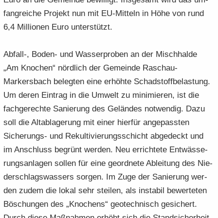
fang­rei­che Pro­jekt nun mit EU-​Mitteln in Höhe von rund
6,4 Mil­lio­nen Euro un­ter­stützt.
Abfall-​, Boden-​ und Was­ser­pro­ben an der Misch­hal­de
„Am Kno­chen“ nörd­lich der Ge­mein­de Raschau-​
Markersbach be­leg­ten eine er­höh­te Schad­stoff­be­las­tung.
Um deren Ein­trag in die Um­welt zu mi­ni­mie­ren, ist die
fach­ge­rech­te Sa­nie­rung des Ge­län­des not­wen­dig. Dazu
soll die Alt­ab­la­ge­rung mit einer hier­für an­ge­pass­ten
Sicherungs-​ und Re­kul­ti­vie­rungs­schicht ab­ge­deckt und
im An­schluss be­grünt wer­den. Neu er­rich­te­te Ent­wäs­se­
rungs­an­la­gen sol­len für eine ge­ord­ne­te Ab­lei­tung des Nie­
der­schlags­was­sers sor­gen. Im Zuge der Sa­nie­rung wer­
den zudem die lokal sehr stei­len, als in­sta­bil be­wer­te­ten
Bö­schun­gen des „Kno­chens“ geo­tech­nisch ge­si­chert.
Durch diese Maß­nah­men er­höht sich die Stand­si­cher­heit