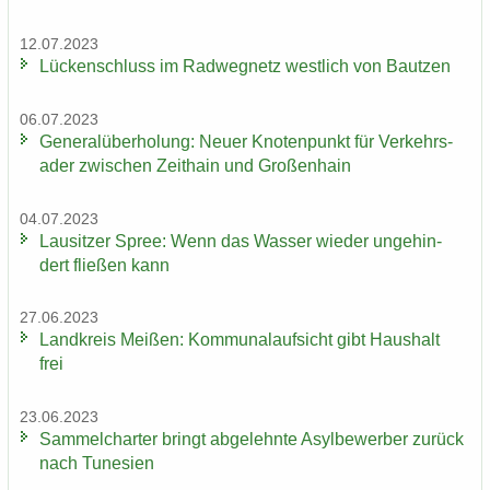
12.07.2023
Lü­cken­schluss im Rad­weg­netz west­lich von Baut­zen
06.07.2023
Ge­ne­ral­über­ho­lung: Neuer Kno­ten­punkt für Ver­kehrs­
ader zwi­schen Zeit­hain und Gro­ßen­hain
04.07.2023
Lau­sit­zer Spree: Wenn das Was­ser wie­der un­ge­hin­
dert flie­ßen kann
27.06.2023
Land­kreis Mei­ßen: Kom­mu­nal­auf­sicht gibt Haus­halt
frei
23.06.2023
Sam­mel­char­ter bringt ab­ge­lehn­te Asyl­be­wer­ber zu­rück
nach Tu­ne­si­en