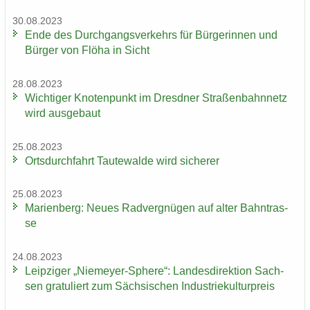
30.08.2023
Ende des Durch­gangs­ver­kehrs für Bür­ge­rin­nen und
Bür­ger von Flöha in Sicht
28.08.2023
Wich­ti­ger Kno­ten­punkt im Dresd­ner Stra­ßen­bahn­netz
wird aus­ge­baut
25.08.2023
Orts­durch­fahrt Tau­te­wal­de wird si­che­rer
25.08.2023
Ma­ri­en­berg: Neues Rad­ver­gnü­gen auf alter Bahn­tras­
se
24.08.2023
Leip­zi­ger „Niemeyer-​Sphere“: Lan­des­di­rek­ti­on Sach­
sen gra­tu­liert zum Säch­si­schen In­dus­trie­kul­tur­preis