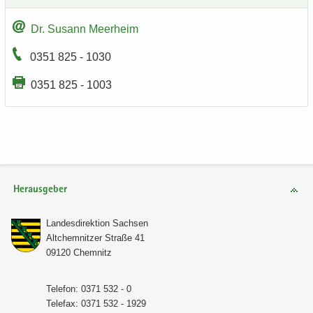
Dr. Su­sann Meer­heim
0351 825 - 1030
0351 825 - 1003
Herausgeber
Lan­des­di­rek­ti­on Sach­sen
Alt­chem­nit­zer Stra­ße 41
09120 Chem­nitz
Te­le­fon: 0371 532 - 0
Te­le­fax: 0371 532 - 1929