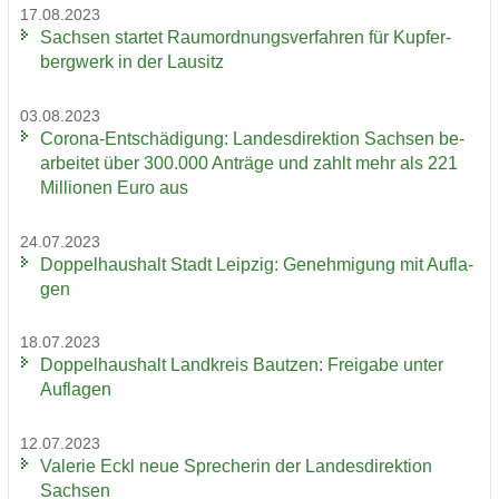
17.08.2023
Sach­sen star­tet Raum­ord­nungs­ver­fah­ren für Kup­fer­
berg­werk in der Lau­sitz
03.08.2023
Corona-​Entschädigung: Lan­des­di­rek­ti­on Sach­sen be­
ar­bei­tet über 300.000 An­trä­ge und zahlt mehr als 221
Mil­lio­nen Euro aus
24.07.2023
Dop­pel­haus­halt Stadt Leip­zig: Ge­neh­mi­gung mit Auf­la­
gen
18.07.2023
Dop­pel­haus­halt Land­kreis Baut­zen: Frei­ga­be unter
Auf­la­gen
12.07.2023
Va­le­rie Eckl neue Spre­che­rin der Lan­des­di­rek­ti­on
Sach­sen