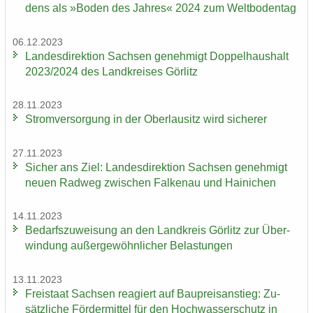
dens als »Boden des Jah­res« 2024 zum Welt­bo­den­tag
06.12.2023
Lan­des­di­rek­ti­on Sach­sen ge­neh­migt Dop­pel­haus­halt
2023/2024 des Land­krei­ses Gör­litz
28.11.2023
Strom­ver­sor­gung in der Ober­lau­sitz wird si­che­rer
27.11.2023
Si­cher ans Ziel: Lan­des­di­rek­ti­on Sach­sen ge­neh­migt
neuen Rad­weg zwi­schen Fal­ken­au und Hai­ni­chen
14.11.2023
Be­darfs­zu­wei­sung an den Land­kreis Gör­litz zur Über­
win­dung au­ßer­ge­wöhn­li­cher Be­las­tun­gen
13.11.2023
Frei­staat Sach­sen re­agiert auf Bau­preis­an­stieg: Zu­
sätz­li­che För­der­mit­tel für den Hoch­was­ser­schutz in