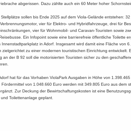
trie­bra­che ab­ge­ris­sen. Dazu zähl­te auch ein 60 Meter hoher Schorn­stei
Stell­plät­ze sol­len bis Ende 2025 auf dem Viola-​Gelände ent­ste­hen: 32
Ver­bren­nungs­mo­tor, vier für Elektro-​ und Hy­brid­fahr­zeu­ge, drei für Be­
ts­ein­schrän­kun­gen, vier für Wohnmobil-​ und Caravan-​Touristen sowie zwe
Rei­se­bus­se. Ein In­fo­point sowie eine bar­rie­re­freie öf­fent­li­che Toi­let­te e
In­nen­stadt­park­platz in Adorf. Ins­ge­samt wird damit eine Flä­che von 
 ziel­ge­rich­tet zu einer mo­der­nen tou­ris­ti­schen Ein­rich­tung ent­wi­ckelt.
ng an der B 92 soll die mo­to­ri­sier­ten Tou­ris­ten si­cher zu den ge­schaf­fe­n
h­ren.
Adorf hat für das Vor­ha­ben Vio­la­Park Aus­ga­ben in Höhe von 1.398.465
Die För­der­mit­tel von 1.048.660 Euro wer­den mit 349.805 Euro aus dem st
r­gänzt. Zur De­ckung der Be­wirt­schaf­tungs­kos­ten ist eine Be­nut­zungs­g
e und Toi­let­ten­an­la­ge ge­plant.