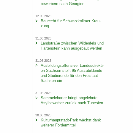
be­wer­bern nach Ge­or­gi­en
12.09.2023
Bau­recht für Schwarz­koll­mer Kreu­
zung
31.08.2023
Land­stra­ße zwi­schen Wil­den­fels und
Har­ten­stein kann aus­ge­baut wer­den
31.08.2023
Aus­bil­dungs­of­fen­si­ve: Lan­des­di­rek­ti­
on Sach­sen stellt 95 Aus­zu­bil­den­de
und Stu­die­ren­de für den Frei­staat
Sach­sen ein
31.08.2023
Sam­mel­char­ter bringt ab­ge­lehn­te
Asyl­be­wer­ber zu­rück nach Tu­ne­si­en
30.08.2023
Kulturhauptstadt-​Park wächst dank
wei­te­rer För­der­mit­tel