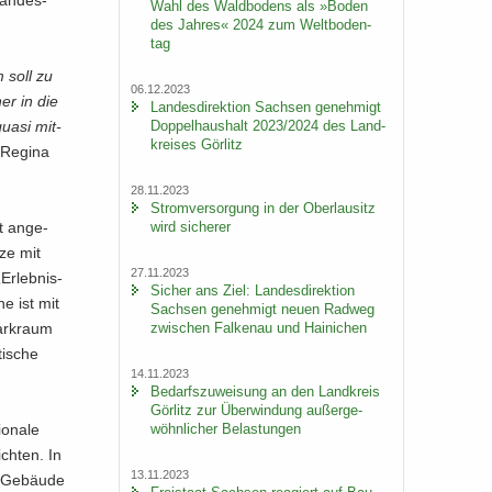
Lan­des­
Wahl des Wald­bo­dens als »Boden
des Jah­res« 2024 zum Welt­bo­den­
tag
m soll zu
06.12.2023
er in die
Lan­des­di­rek­ti­on Sach­sen ge­neh­migt
Dop­pel­haus­halt 2023/2024 des Land­
 quasi mit­
krei­ses Gör­litz
 Re­gi­na
28.11.2023
Strom­ver­sor­gung in der Ober­lau­sitz
wird si­che­rer
t an­ge­
­ze mit
27.11.2023
r­leb­nis­
Si­cher ans Ziel: Lan­des­di­rek­ti­on
he ist mit
Sach­sen ge­neh­migt neuen Rad­weg
zwi­schen Fal­ken­au und Hai­ni­chen
ark­raum
ti­sche
14.11.2023
Be­darfs­zu­wei­sung an den Land­kreis
Gör­litz zur Über­win­dung au­ßer­ge­
wöhn­li­cher Be­las­tun­gen
o­na­le
ch­ten. In
13.11.2023
 Ge­bäu­de