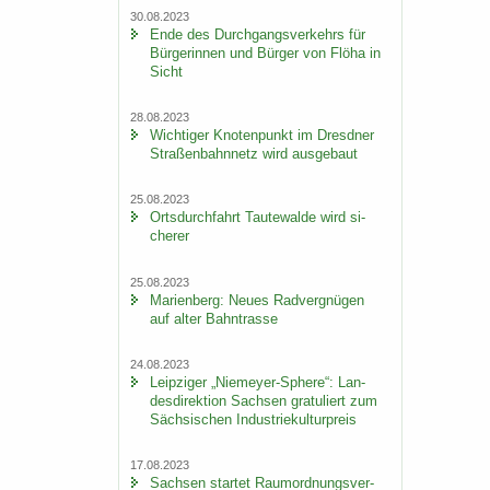
30.08.2023
Ende des Durch­gangs­ver­kehrs für
Bür­ge­rin­nen und Bür­ger von Flöha in
Sicht
28.08.2023
Wich­ti­ger Kno­ten­punkt im Dresd­ner
Stra­ßen­bahn­netz wird aus­ge­baut
25.08.2023
Orts­durch­fahrt Tau­te­wal­de wird si­
che­rer
25.08.2023
Ma­ri­en­berg: Neues Rad­ver­gnü­gen
auf alter Bahn­tras­se
24.08.2023
Leip­zi­ger „Niemeyer-​Sphere“: Lan­
des­di­rek­ti­on Sach­sen gra­tu­liert zum
Säch­si­schen In­dus­trie­kul­tur­preis
17.08.2023
Sach­sen star­tet Raum­ord­nungs­ver­