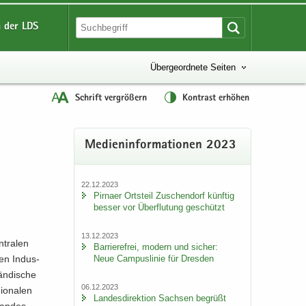
 der LDS
Übergeordnete Seiten
Schrift vergrößern
Kontrast erhöhen
Me­di­en­in­for­ma­tio­nen 2023
22.12.2023
Pirna­er Orts­teil Zu­schen­dorf künf­tig
bes­ser vor Über­flu­tung ge­schützt
13.12.2023
­tra­len
Bar­rie­re­frei, mo­dern und si­cher:
Neue Cam­pus­li­nie für Dres­den
gen In­dus­
än­di­sche
06.12.2023
o­na­len
Lan­des­di­rek­ti­on Sach­sen be­grüßt