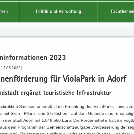
hsen
Politik und Verwaltung
Fachthemen
n­in­for­ma­tio­nen 2023
- 12.05.2023]
o­nen­för­de­rung für Vio­la­Park in Adorf
d­stadt er­gänzt tou­ris­ti­sche In­fra­struk­tur
­di­rek­ti­on Sach­sen un­ter­stützt die Er­rich­tung des Vio­la­Parks - eines zen
es mit Grün-, Pflanz-​ und Sitz­flä­chen - auf dem Ge­län­de einer ehe­ma­li­
e in der Stadt Adorf mit 1.048.660 Euro. Die För­der­mit­tel er­hält die vogt­l
 aus dem Pro­gramm der Ge­mein­schafts­auf­ga­be „Ver­bes­se­rung der re­gi