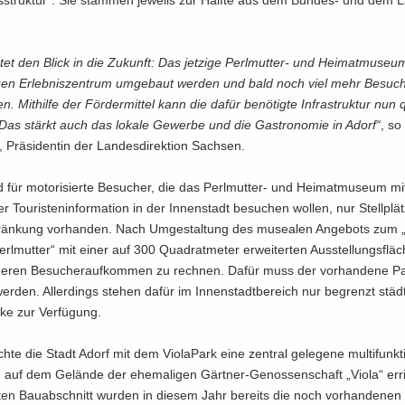
ts­struk­tur“. Sie stam­men je­weils zur Hälf­te aus dem Bundes-​ und dem 
­tet den Blick in die Zu­kunft: Das jet­zi­ge Perlmutter-​ und Hei­mat­mu­se­u
n Er­leb­nis­zen­trum um­ge­baut wer­den und bald noch viel mehr Be­su­ch
n. Mit­hil­fe der För­der­mit­tel kann die dafür be­nö­tig­te In­fra­struk­tur nun
Das stärkt auch das lo­ka­le Ge­wer­be und die Gas­tro­no­mie in Adorf“
, so
 Prä­si­den­tin der Lan­des­di­rek­ti­on Sach­sen.
d für mo­to­ri­sier­te Be­su­cher, die das Perlmutter-​ und Hei­mat­mu­se­um mi
r Tou­ris­ten­in­for­ma­ti­on in der In­nen­stadt be­su­chen wol­len, nur Stell­plät
rän­kung vor­han­den. Nach Um­ge­stal­tung des mu­sea­len An­ge­bots zum „E
rl­mut­ter“ mit einer auf 300 Qua­drat­me­ter er­wei­ter­ten Aus­stel­lungs­flä­c
e­ren Be­su­cher­auf­kom­men zu rech­nen. Dafür muss der vor­han­de­ne P
 wer­den. Al­ler­dings ste­hen dafür im In­nen­stadt­be­reich nur be­grenzt städ­
ke zur Ver­fü­gung.
te die Stadt Adorf mit dem Vio­la­Park eine zen­tral ge­le­ge­ne mul­ti­funk­ti
e auf dem Ge­län­de der ehe­ma­li­gen Gärtner-​Genossenschaft „Viola“ er­ri
ten Bau­ab­schnitt wur­den in die­sem Jahr be­reits die noch vor­han­de­nen