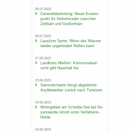
06.07.2023
Ge­ne­ral­über­ho­lung: Neuer Kno­ten­
punkt für Ver­kehrs­ader zwi­schen
Zeit­hain und Gro­ßen­hain
04.07.2023
Lau­sit­zer Spree: Wenn das Was­ser
wie­der un­ge­hin­dert flie­ßen kann
27.06.2023
Land­kreis Mei­ßen: Kom­mu­nal­auf­
sicht gibt Haus­halt frei
23.06.2023
Sam­mel­char­ter bringt ab­ge­lehn­te
Asyl­be­wer­ber zu­rück nach Tu­ne­si­en
19.06.2023
Wohn­ge­biet am Scheibe-​See bei Ho­
yers­wer­da nimmt erste Verfahrens-​
Hürde
19.06.2023