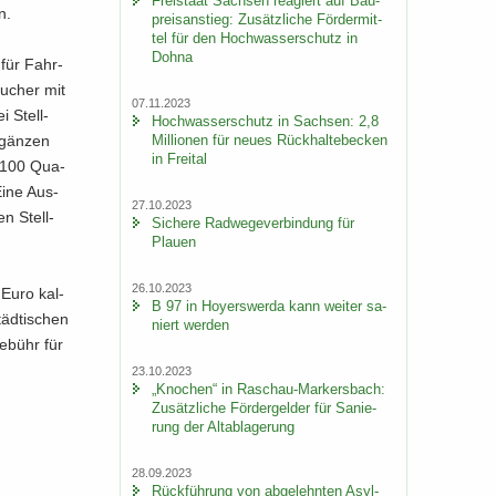
Frei­staat Sach­sen re­agiert auf Bau­
n.
preis­an­stieg: Zu­sätz­li­che För­der­mit­
tel für den Hoch­was­ser­schutz in
Dohna
 für Fahr­
su­cher mit
07.11.2023
i Stell­
Hoch­was­ser­schutz in Sach­sen: 2,8
Mil­lio­nen für neues Rück­hal­te­be­cken
r­gän­zen
in Frei­tal
6.100 Qua­
 Eine Aus­
27.10.2023
en Stell­
Si­che­re Rad­we­ge­ver­bin­dung für
Plau­en
26.10.2023
 Euro kal­
B 97 in Ho­yers­wer­da kann wei­ter sa­
äd­ti­schen
niert wer­den
e­bühr für
23.10.2023
„Kno­chen“ in Raschau-​Markersbach:
Zu­sätz­li­che För­der­gel­der für Sa­nie­
rung der Alt­ab­la­ge­rung
28.09.2023
Rück­füh­rung von ab­ge­lehn­ten Asyl­