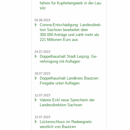
fah­ren für Kup­fer­berg­werk in der Lau­
sitz
03.08.2023
Corona-​Entschädigung: Lan­des­di­rek­
ti­on Sach­sen be­ar­bei­tet über
300.000 An­trä­ge und zahlt mehr als
221 Mil­lio­nen Euro aus
24.07.2023
Dop­pel­haus­halt Stadt Leip­zig: Ge­
neh­mi­gung mit Auf­la­gen
18.07.2023
Dop­pel­haus­halt Land­kreis Baut­zen:
Frei­ga­be unter Auf­la­gen
12.07.2023
Va­le­rie Eckl neue Spre­che­rin der
Lan­des­di­rek­ti­on Sach­sen
12.07.2023
Lü­cken­schluss im Rad­weg­netz
west­lich von Baut­zen