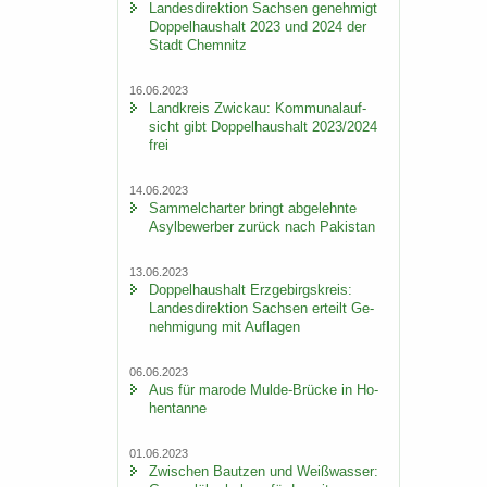
Lan­des­di­rek­ti­on Sach­sen ge­neh­migt
Dop­pel­haus­halt 2023 und 2024 der
Stadt Chem­nitz
16.06.2023
Land­kreis Zwi­ckau: Kom­mu­nal­auf­
sicht gibt Dop­pel­haus­halt 2023/2024
frei
14.06.2023
Sam­mel­char­ter bringt ab­ge­lehn­te
Asyl­be­wer­ber zu­rück nach Pa­ki­stan
13.06.2023
Dop­pel­haus­halt Erz­ge­birgs­kreis:
Lan­des­di­rek­ti­on Sach­sen er­teilt Ge­
neh­mi­gung mit Auf­la­gen
06.06.2023
Aus für ma­ro­de Mulde-​Brücke in Ho­
hen­tan­ne
01.06.2023
Zwi­schen Baut­zen und Weiß­was­ser: