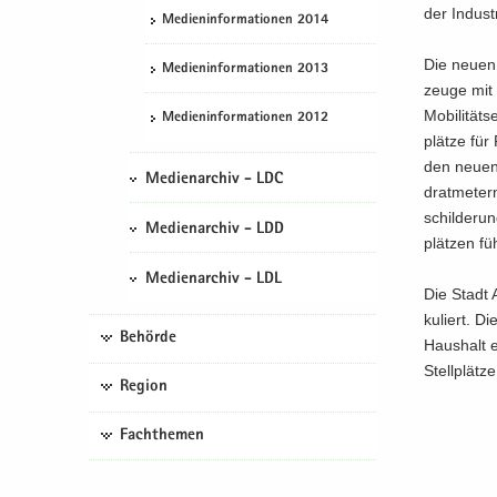
der In­dus­
Me­di­en­in­for­ma­tio­nen 2014
Die neuen 
Me­di­en­in­for­ma­tio­nen 2013
zeu­ge mit 
Mo­bi­li­tä
Me­di­en­in­for­ma­tio­nen 2012
plät­ze für 
den neuen 
Medienarchiv - LDC
drat­me­tern
schil­de­ru
Medienarchiv - LDD
plät­zen fü
Medienarchiv - LDL
Die Stadt 
ku­liert. 
Behörde
Haus­halt e
Stell­plät­z
Region
Fachthemen