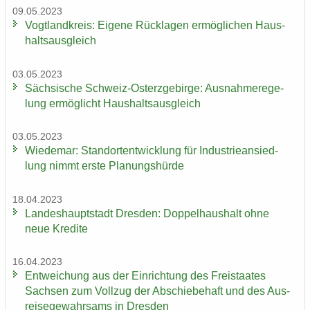
09.05.2023
Vogt­land­kreis: Ei­ge­ne Rück­la­gen er­mög­li­chen Haus­
halts­aus­gleich
03.05.2023
Säch­si­sche Schweiz-​Osterzgebirge: Aus­nah­me­re­ge­
lung er­mög­licht Haus­halts­aus­gleich
03.05.2023
Wie­de­mar: Stand­ort­ent­wick­lung für In­dus­trie­an­sied­
lung nimmt erste Pla­nungs­hür­de
18.04.2023
Lan­des­haupt­stadt Dres­den: Dop­pel­haus­halt ohne
neue Kre­di­te
16.04.2023
Ent­wei­chung aus der Ein­rich­tung des Frei­staa­tes
Sach­sen zum Voll­zug der Ab­schie­be­haft und des Aus­
rei­se­ge­wahr­sams in Dres­den