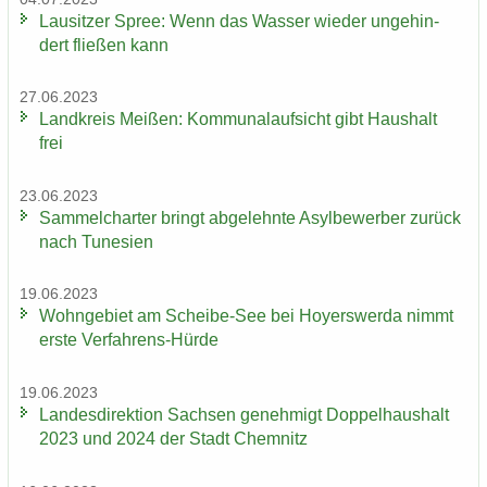
Lau­sit­zer Spree: Wenn das Was­ser wie­der un­ge­hin­
dert flie­ßen kann
27.06.2023
Land­kreis Mei­ßen: Kom­mu­nal­auf­sicht gibt Haus­halt
frei
23.06.2023
Sam­mel­char­ter bringt ab­ge­lehn­te Asyl­be­wer­ber zu­rück
nach Tu­ne­si­en
19.06.2023
Wohn­ge­biet am Scheibe-​See bei Ho­yers­wer­da nimmt
erste Verfahrens-​Hürde
19.06.2023
Lan­des­di­rek­ti­on Sach­sen ge­neh­migt Dop­pel­haus­halt
2023 und 2024 der Stadt Chem­nitz