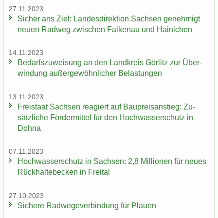
27.11.2023
Si­cher ans Ziel: Lan­des­di­rek­ti­on Sach­sen ge­neh­migt
neuen Rad­weg zwi­schen Fal­ken­au und Hai­ni­chen
14.11.2023
Be­darfs­zu­wei­sung an den Land­kreis Gör­litz zur Über­
win­dung au­ßer­ge­wöhn­li­cher Be­las­tun­gen
13.11.2023
Frei­staat Sach­sen re­agiert auf Bau­preis­an­stieg: Zu­
sätz­li­che För­der­mit­tel für den Hoch­was­ser­schutz in
Dohna
07.11.2023
Hoch­was­ser­schutz in Sach­sen: 2,8 Mil­lio­nen für neues
Rück­hal­te­be­cken in Frei­tal
27.10.2023
Si­che­re Rad­we­ge­ver­bin­dung für Plau­en