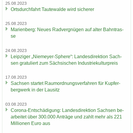
25.08.2023
Orts­durch­fahrt Tau­te­wal­de wird si­che­rer
25.08.2023
Ma­ri­en­berg: Neues Rad­ver­gnü­gen auf alter Bahn­tras­
se
24.08.2023
Leip­zi­ger „Niemeyer-​Sphere“: Lan­des­di­rek­ti­on Sach­
sen gra­tu­liert zum Säch­si­schen In­dus­trie­kul­tur­preis
17.08.2023
Sach­sen star­tet Raum­ord­nungs­ver­fah­ren für Kup­fer­
berg­werk in der Lau­sitz
03.08.2023
Corona-​Entschädigung: Lan­des­di­rek­ti­on Sach­sen be­
ar­bei­tet über 300.000 An­trä­ge und zahlt mehr als 221
Mil­lio­nen Euro aus