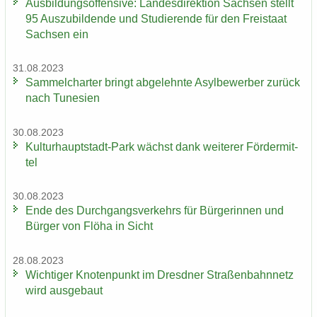
Aus­bil­dungs­of­fen­si­ve: Lan­des­di­rek­ti­on Sach­sen stellt
95 Aus­zu­bil­den­de und Stu­die­ren­de für den Frei­staat
Sach­sen ein
31.08.2023
Sam­mel­char­ter bringt ab­ge­lehn­te Asyl­be­wer­ber zu­rück
nach Tu­ne­si­en
30.08.2023
Kulturhauptstadt-​Park wächst dank wei­te­rer För­der­mit­
tel
30.08.2023
Ende des Durch­gangs­ver­kehrs für Bür­ge­rin­nen und
Bür­ger von Flöha in Sicht
28.08.2023
Wich­ti­ger Kno­ten­punkt im Dresd­ner Stra­ßen­bahn­netz
wird aus­ge­baut