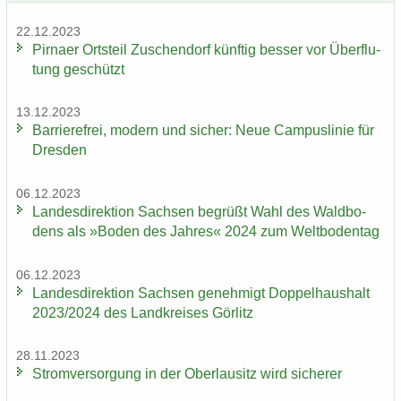
22.12.2023
Pirna­er Orts­teil Zu­schen­dorf künf­tig bes­ser vor Über­flu­
tung ge­schützt
13.12.2023
Bar­rie­re­frei, mo­dern und si­cher: Neue Cam­pus­li­nie für
Dres­den
06.12.2023
Lan­des­di­rek­ti­on Sach­sen be­grüßt Wahl des Wald­bo­
dens als »Boden des Jah­res« 2024 zum Welt­bo­den­tag
06.12.2023
Lan­des­di­rek­ti­on Sach­sen ge­neh­migt Dop­pel­haus­halt
2023/2024 des Land­krei­ses Gör­litz
28.11.2023
Strom­ver­sor­gung in der Ober­lau­sitz wird si­che­rer