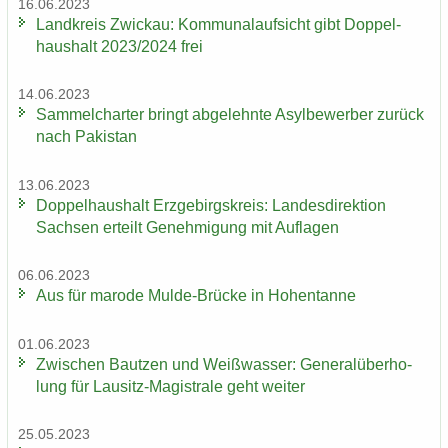
16.06.2023
Land­kreis Zwi­ckau: Kom­mu­nal­auf­sicht gibt Dop­pel­
haus­halt 2023/2024 frei
14.06.2023
Sam­mel­char­ter bringt ab­ge­lehn­te Asyl­be­wer­ber zu­rück
nach Pa­ki­stan
13.06.2023
Dop­pel­haus­halt Erz­ge­birgs­kreis: Lan­des­di­rek­ti­on
Sach­sen er­teilt Ge­neh­mi­gung mit Auf­la­gen
06.06.2023
Aus für ma­ro­de Mulde-​Brücke in Ho­hen­tan­ne
01.06.2023
Zwi­schen Baut­zen und Weiß­was­ser: Ge­ne­ral­über­ho­
lung für Lausitz-​Magistrale geht wei­ter
25.05.2023