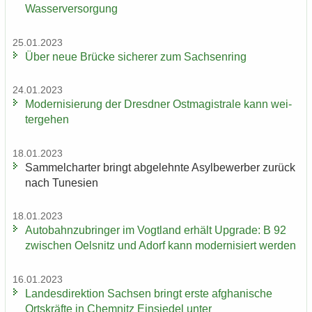
Was­ser­ver­sor­gung
25.01.2023
Über neue Brü­cke si­che­rer zum Sach­sen­ring
24.01.2023
Mo­der­ni­sie­rung der Dresd­ner Ost­ma­gis­tra­le kann wei­
ter­ge­hen
18.01.2023
Sam­mel­char­ter bringt ab­ge­lehn­te Asyl­be­wer­ber zu­rück
nach Tu­ne­si­en
18.01.2023
Au­to­bahn­zu­brin­ger im Vogt­land er­hält Up­grade: B 92
zwi­schen Oels­nitz und Adorf kann mo­der­ni­siert wer­den
16.01.2023
Lan­des­di­rek­ti­on Sach­sen bringt erste af­gha­ni­sche
Orts­kräf­te in Chem­nitz Ein­sie­del unter