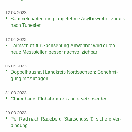
12.04.2023
Sam­mel­char­ter bringt ab­ge­lehn­te Asyl­be­wer­ber zu­rück
nach Tu­ne­si­en
12.04.2023
Lärm­schutz für Sachsenring-​Anwohner wird durch
neue Mess­stel­len bes­ser nach­voll­zieh­bar
05.04.2023
Dop­pel­haus­halt Land­kreis Nord­sach­sen: Ge­neh­mi­
gung mit Auf­la­gen
31.03.2023
Ol­bern­hau­er Flöha­b­rü­cke kann er­setzt wer­den
29.03.2023
Per Rad nach Ra­de­berg: Start­schuss für si­che­re Ver­
bin­dung