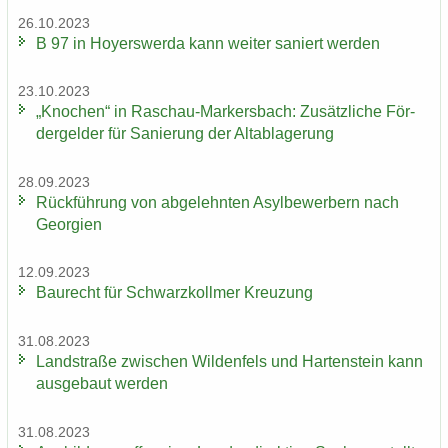
26.10.2023
B 97 in Ho­yers­wer­da kann wei­ter sa­niert wer­den
23.10.2023
„Kno­chen“ in Raschau-​Markersbach: Zu­sätz­li­che För­
der­gel­der für Sa­nie­rung der Alt­ab­la­ge­rung
28.09.2023
Rück­füh­rung von ab­ge­lehn­ten Asyl­be­wer­bern nach
Ge­or­gi­en
12.09.2023
Bau­recht für Schwarz­koll­mer Kreu­zung
31.08.2023
Land­stra­ße zwi­schen Wil­den­fels und Har­ten­stein kann
aus­ge­baut wer­den
31.08.2023