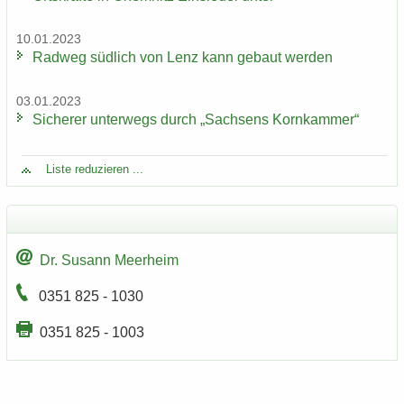
10.01.2023
Rad­weg süd­lich von Lenz kann ge­baut wer­den
03.01.2023
Si­che­rer un­ter­wegs durch „Sach­sens Korn­kam­mer“
Liste re­du­zie­ren ...
Dr. Su­sann Meer­heim
0351 825 - 1030
0351 825 - 1003