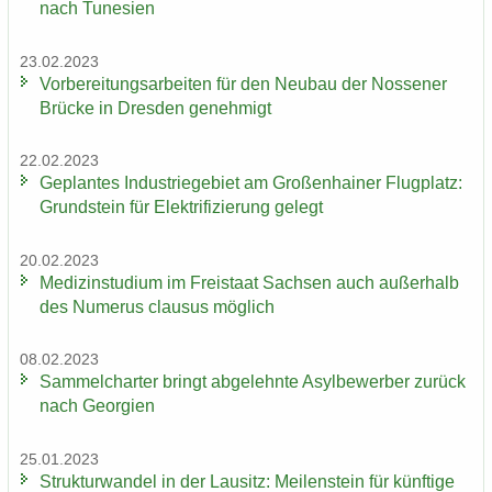
nach Tu­ne­si­en
23.02.2023
Vor­be­rei­tungs­ar­bei­ten für den Neu­bau der Nos­se­ner
Brü­cke in Dres­den ge­neh­migt
22.02.2023
Ge­plan­tes In­dus­trie­ge­biet am Gro­ßen­hai­ner Flug­platz:
Grund­stein für Elek­tri­fi­zie­rung ge­legt
20.02.2023
Me­di­zin­stu­di­um im Frei­staat Sach­sen auch au­ßer­halb
des Nu­me­rus clau­sus mög­lich
08.02.2023
Sam­mel­char­ter bringt ab­ge­lehn­te Asyl­be­wer­ber zu­rück
nach Ge­or­gi­en
25.01.2023
Struk­tur­wan­del in der Lau­sitz: Mei­len­stein für künf­ti­ge