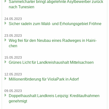
Sam­mel­char­ter bringt ab­ge­lehn­te Asyl­be­wer­ber zu­rück
nach Tu­ne­si­en
24.05.2023
Si­cher ra­deln zum Wald- und Er­ho­lungs­ge­biet Fröh­ne
23.05.2023
Weg frei für den Neu­bau eines Rad­we­ges in Hai­ni­
chen
15.05.2023
Grü­nes Licht für Land­kreis­haus­halt Mit­tel­sach­sen
12.05.2023
Mil­lio­nen­för­de­rung für Vio­la­Park in Adorf
09.05.2023
Dop­pel­haus­halt Land­kreis Leip­zig: Kre­dit­auf­nah­men
ge­neh­migt