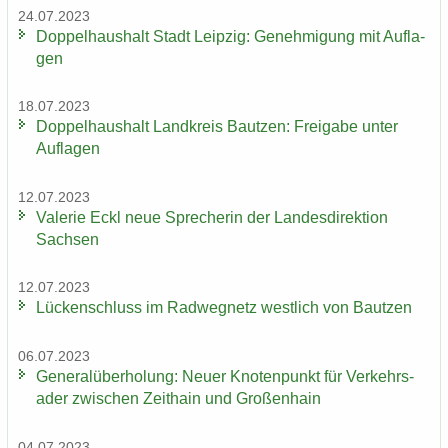
24.07.2023
Dop­pel­haus­halt Stadt Leip­zig: Ge­neh­mi­gung mit Auf­la­
gen
18.07.2023
Dop­pel­haus­halt Land­kreis Baut­zen: Frei­ga­be unter
Auf­la­gen
12.07.2023
Va­le­rie Eckl neue Spre­che­rin der Lan­des­di­rek­ti­on
Sach­sen
12.07.2023
Lü­cken­schluss im Rad­weg­netz west­lich von Baut­zen
06.07.2023
Ge­ne­ral­über­ho­lung: Neuer Kno­ten­punkt für Ver­kehrs­
ader zwi­schen Zeit­hain und Gro­ßen­hain
04.07.2023