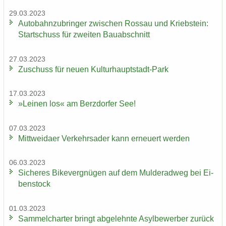
29.03.2023
Au­to­bahn­zu­brin­ger zwi­schen Ros­sau und Krieb­stein:
Start­schuss für zwei­ten Bau­ab­schnitt
27.03.2023
Zu­schuss für neuen Kulturhauptstadt-​Park
17.03.2023
»Lei­nen los« am Berz­dor­fer See!
07.03.2023
Mitt­wei­da­er Ver­kehrs­ader kann er­neu­ert wer­den
06.03.2023
Si­che­res Bi­ke­ver­gnü­gen auf dem Mul­derad­weg bei Ei­
ben­stock
01.03.2023
Sam­mel­char­ter bringt ab­ge­lehn­te Asyl­be­wer­ber zu­rück