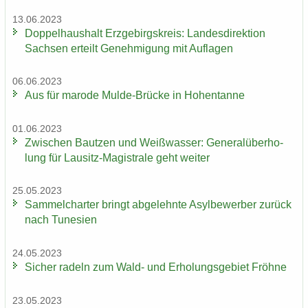
13.06.2023
Dop­pel­haus­halt Erz­ge­birgs­kreis: Lan­des­di­rek­ti­on
Sach­sen er­teilt Ge­neh­mi­gung mit Auf­la­gen
06.06.2023
Aus für ma­ro­de Mulde-​Brücke in Ho­hen­tan­ne
01.06.2023
Zwi­schen Baut­zen und Weiß­was­ser: Ge­ne­ral­über­ho­
lung für Lausitz-​Magistrale geht wei­ter
25.05.2023
Sam­mel­char­ter bringt ab­ge­lehn­te Asyl­be­wer­ber zu­rück
nach Tu­ne­si­en
24.05.2023
Si­cher ra­deln zum Wald- und Er­ho­lungs­ge­biet Fröh­ne
23.05.2023