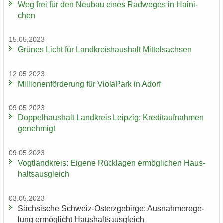
Weg frei für den Neu­bau eines Rad­we­ges in Hai­ni­
chen
15.05.2023
Grü­nes Licht für Land­kreis­haus­halt Mit­tel­sach­sen
12.05.2023
Mil­lio­nen­för­de­rung für Vio­la­Park in Adorf
09.05.2023
Dop­pel­haus­halt Land­kreis Leip­zig: Kre­dit­auf­nah­men
ge­neh­migt
09.05.2023
Vogt­land­kreis: Ei­ge­ne Rück­la­gen er­mög­li­chen Haus­
halts­aus­gleich
03.05.2023
Säch­si­sche Schweiz-​Osterzgebirge: Aus­nah­me­re­ge­
lung er­mög­licht Haus­halts­aus­gleich