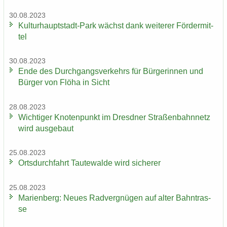
30.08.2023
Kulturhauptstadt-​Park wächst dank wei­te­rer För­der­mit­
tel
30.08.2023
Ende des Durch­gangs­ver­kehrs für Bür­ge­rin­nen und
Bür­ger von Flöha in Sicht
28.08.2023
Wich­ti­ger Kno­ten­punkt im Dresd­ner Stra­ßen­bahn­netz
wird aus­ge­baut
25.08.2023
Orts­durch­fahrt Tau­te­wal­de wird si­che­rer
25.08.2023
Ma­ri­en­berg: Neues Rad­ver­gnü­gen auf alter Bahn­tras­
se