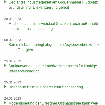
Ge­plan­tes In­dus­trie­ge­biet am Gro­ßen­hai­ner Flug­platz:
Grund­stein für Elek­tri­fi­zie­rung ge­legt
20.02.2023
Me­di­zin­stu­di­um im Frei­staat Sach­sen auch au­ßer­halb
des Nu­me­rus clau­sus mög­lich
08.02.2023
Sam­mel­char­ter bringt ab­ge­lehn­te Asyl­be­wer­ber zu­rück
nach Ge­or­gi­en
25.01.2023
Struk­tur­wan­del in der Lau­sitz: Mei­len­stein für künf­ti­ge
Was­ser­ver­sor­gung
25.01.2023
Über neue Brü­cke si­che­rer zum Sach­sen­ring
24.01.2023
Mo­der­ni­sie­rung der Dresd­ner Ost­ma­gis­tra­le kann wei­