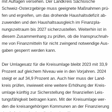
mit Auf­la­gen ver­se­hen. Der Land­kreis Säch­si­sche
Schweiz-​Osterzgebirge muss ge­eig­ne­te Maß­nah­men prü­
fen und er­grei­fen, um das dro­hen­de Haus­halts­de­fi­zit ab­
zu­wen­den und den Haus­halts­aus­gleich im Fi­nanz­pla­
nungs­zeit­raum bis 2027 si­cher­zu­stel­len. Wei­ter­hin ist in
die­sem Zu­sam­men­hang zu prü­fen, ob die In­an­spruch­nah­
me von Fi­nanz­mit­teln für nicht zwin­gend not­wen­di­ge Aus­
ga­ben ge­sperrt wer­den kann.
Der Um­la­ge­satz für die Kreis­um­la­ge bleibt 2023 mit 33,9
Pro­zent auf glei­chem Ni­veau wie in den Vor­jah­ren. 2024
steigt er auf 34,9 Pro­zent an. Auch hier muss der Land­
kreis prü­fen, in­wie­weit eine wei­te­re Er­hö­hung der Kreis­
um­la­ge künf­tig zur Si­cher­stel­lung der fi­nan­zi­el­len Leis­
tungs­fä­hig­keit bei­tra­gen kann. Mit der Kreis­um­la­ge wer­
den die kreis­an­ge­hö­ri­gen Kom­mu­nen an der Fi­nan­zie­rung