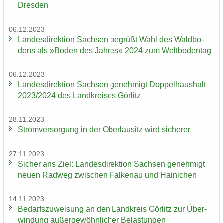
Dres­den
06.12.2023
Lan­des­di­rek­ti­on Sach­sen be­grüßt Wahl des Wald­bo­
dens als »Boden des Jah­res« 2024 zum Welt­bo­den­tag
06.12.2023
Lan­des­di­rek­ti­on Sach­sen ge­neh­migt Dop­pel­haus­halt
2023/2024 des Land­krei­ses Gör­litz
28.11.2023
Strom­ver­sor­gung in der Ober­lau­sitz wird si­che­rer
27.11.2023
Si­cher ans Ziel: Lan­des­di­rek­ti­on Sach­sen ge­neh­migt
neuen Rad­weg zwi­schen Fal­ken­au und Hai­ni­chen
14.11.2023
Be­darfs­zu­wei­sung an den Land­kreis Gör­litz zur Über­
win­dung au­ßer­ge­wöhn­li­cher Be­las­tun­gen