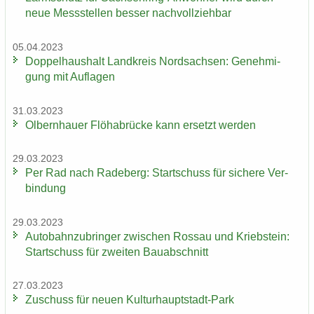
neue Mess­stel­len bes­ser nach­voll­zieh­bar
05.04.2023
Dop­pel­haus­halt Land­kreis Nord­sach­sen: Ge­neh­mi­
gung mit Auf­la­gen
31.03.2023
Ol­bern­hau­er Flöha­b­rü­cke kann er­setzt wer­den
29.03.2023
Per Rad nach Ra­de­berg: Start­schuss für si­che­re Ver­
bin­dung
29.03.2023
Au­to­bahn­zu­brin­ger zwi­schen Ros­sau und Krieb­stein:
Start­schuss für zwei­ten Bau­ab­schnitt
27.03.2023
Zu­schuss für neuen Kulturhauptstadt-​Park