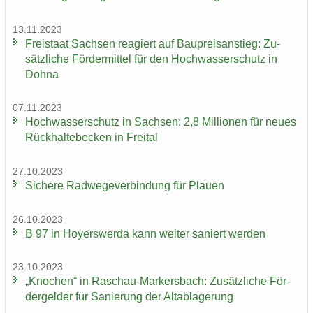
13.11.2023
Frei­staat Sach­sen re­agiert auf Bau­preis­an­stieg: Zu­
sätz­li­che För­der­mit­tel für den Hoch­was­ser­schutz in
Dohna
07.11.2023
Hoch­was­ser­schutz in Sach­sen: 2,8 Mil­lio­nen für neues
Rück­hal­te­be­cken in Frei­tal
27.10.2023
Si­che­re Rad­we­ge­ver­bin­dung für Plau­en
26.10.2023
B 97 in Ho­yers­wer­da kann wei­ter sa­niert wer­den
23.10.2023
„Kno­chen“ in Raschau-​Markersbach: Zu­sätz­li­che För­
der­gel­der für Sa­nie­rung der Alt­ab­la­ge­rung