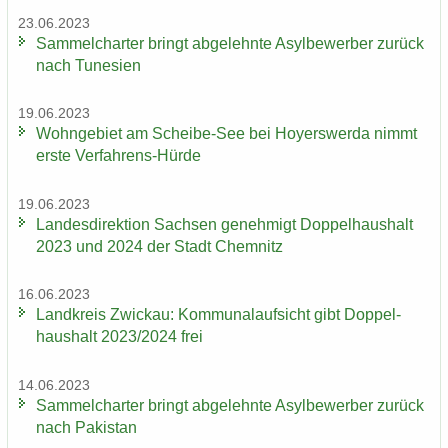
23.06.2023
Sam­mel­char­ter bringt ab­ge­lehn­te Asyl­be­wer­ber zu­rück
nach Tu­ne­si­en
19.06.2023
Wohn­ge­biet am Scheibe-​See bei Ho­yers­wer­da nimmt
erste Verfahrens-​Hürde
19.06.2023
Lan­des­di­rek­ti­on Sach­sen ge­neh­migt Dop­pel­haus­halt
2023 und 2024 der Stadt Chem­nitz
16.06.2023
Land­kreis Zwi­ckau: Kom­mu­nal­auf­sicht gibt Dop­pel­
haus­halt 2023/2024 frei
14.06.2023
Sam­mel­char­ter bringt ab­ge­lehn­te Asyl­be­wer­ber zu­rück
nach Pa­ki­stan