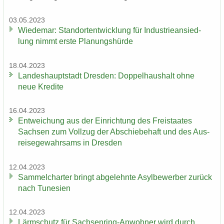
03.05.2023
Wie­de­mar: Stand­ort­ent­wick­lung für In­dus­trie­an­sied­
lung nimmt erste Pla­nungs­hür­de
18.04.2023
Lan­des­haupt­stadt Dres­den: Dop­pel­haus­halt ohne
neue Kre­di­te
16.04.2023
Ent­wei­chung aus der Ein­rich­tung des Frei­staa­tes
Sach­sen zum Voll­zug der Ab­schie­be­haft und des Aus­
rei­se­ge­wahr­sams in Dres­den
12.04.2023
Sam­mel­char­ter bringt ab­ge­lehn­te Asyl­be­wer­ber zu­rück
nach Tu­ne­si­en
12.04.2023
Lärm­schutz für Sachsenring-​Anwohner wird durch