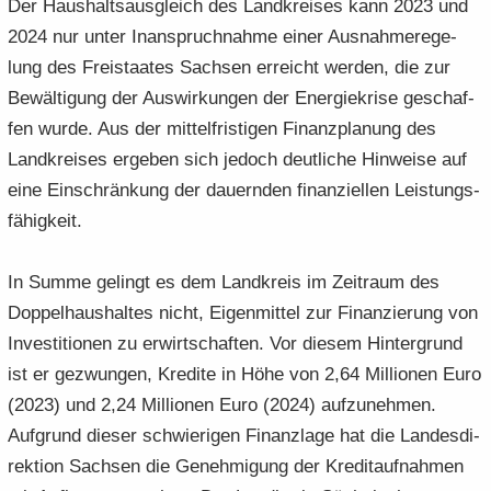
Der Haus­halts­aus­gleich des Land­krei­ses kann 2023 und
2024 nur unter In­an­spruch­nah­me einer Aus­nah­me­re­ge­
lung des Frei­staa­tes Sach­sen er­reicht wer­den, die zur
Be­wäl­ti­gung der Aus­wir­kun­gen der En­er­gie­kri­se ge­schaf­
fen wurde. Aus der mit­tel­fris­ti­gen Fi­nanz­pla­nung des
Land­krei­ses er­ge­ben sich je­doch deut­li­che Hin­wei­se auf
eine Ein­schrän­kung der dau­ern­den fi­nan­zi­el­len Leis­tungs­
fä­hig­keit.
In Summe ge­lingt es dem Land­kreis im Zeit­raum des
Dop­pel­haus­hal­tes nicht, Ei­gen­mit­tel zur Fi­nan­zie­rung von
In­ves­ti­tio­nen zu er­wirt­schaf­ten. Vor die­sem Hin­ter­grund
ist er ge­zwun­gen, Kre­di­te in Höhe von 2,64 Mil­lio­nen Euro
(2023) und 2,24 Mil­lio­nen Euro (2024) auf­zu­neh­men.
Auf­grund die­ser schwie­ri­gen Fi­nanz­la­ge hat die Lan­des­di­
rek­ti­on Sach­sen die Ge­neh­mi­gung der Kre­dit­auf­nah­men