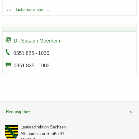
Liste re­du­zie­ren ...
Dr. Su­sann Meer­heim
0351 825 - 1030
0351 825 - 1003
Herausgeber
Lan­des­di­rek­ti­on Sach­sen
Alt­chem­nit­zer Stra­ße 41