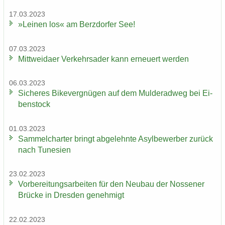
17.03.2023
»Lei­nen los« am Berz­dor­fer See!
07.03.2023
Mitt­wei­da­er Ver­kehrs­ader kann er­neu­ert wer­den
06.03.2023
Si­che­res Bi­ke­ver­gnü­gen auf dem Mul­derad­weg bei Ei­
ben­stock
01.03.2023
Sam­mel­char­ter bringt ab­ge­lehn­te Asyl­be­wer­ber zu­rück
nach Tu­ne­si­en
23.02.2023
Vor­be­rei­tungs­ar­bei­ten für den Neu­bau der Nos­se­ner
Brü­cke in Dres­den ge­neh­migt
22.02.2023