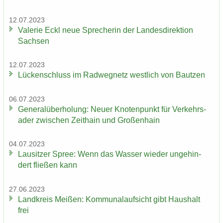
12.07.2023
Va­le­rie Eckl neue Spre­che­rin der Lan­des­di­rek­ti­on
Sach­sen
12.07.2023
Lü­cken­schluss im Rad­weg­netz west­lich von Baut­zen
06.07.2023
Ge­ne­ral­über­ho­lung: Neuer Kno­ten­punkt für Ver­kehrs­
ader zwi­schen Zeit­hain und Gro­ßen­hain
04.07.2023
Lau­sit­zer Spree: Wenn das Was­ser wie­der un­ge­hin­
dert flie­ßen kann
27.06.2023
Land­kreis Mei­ßen: Kom­mu­nal­auf­sicht gibt Haus­halt
frei