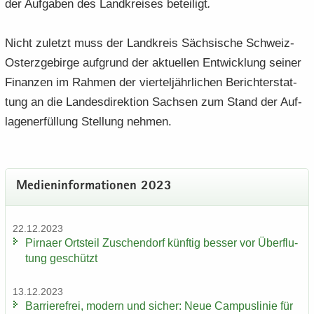
der Auf­ga­ben des Land­krei­ses be­tei­ligt
.
Nicht zu­letzt muss der Land­kreis Säch­si­sche Schweiz-​
Osterzgebirge auf­grund der ak­tu­el­len Ent­wick­lung sei­ner
Fi­nan­zen im Rah­men der vier­tel­jähr­li­chen Be­richt­erstat­
tung an die Lan­des­di­rek­ti­on Sach­sen zum Stand der Auf­
la­gen­er­fül­lung Stel­lung neh­men.
Me­di­en­in­for­ma­tio­nen 2023
22.12.2023
Pirna­er Orts­teil Zu­schen­dorf künf­tig bes­ser vor Über­flu­
tung ge­schützt
13.12.2023
Bar­rie­re­frei, mo­dern und si­cher: Neue Cam­pus­li­nie für