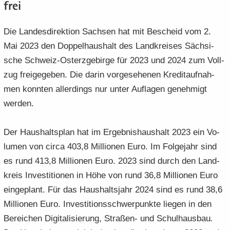
frei
e
e
­
t
a
­
n
n
o
i
­
m
Die Lan­des­di­rek­ti­on Sach­sen hat mit Be­scheid vom 2.
­
­
n
­
t
a
d
d
o
Mai 2023 den Dop­pel­haus­halt des Land­krei­ses Säch­si­
i
­
e
e
n
­
t
sche Schweiz-​Osterzgebirge für 2023 und 2024 zum Voll­
N
N
o
i
zug frei­ge­ge­ben. Die darin vor­ge­se­he­nen Kre­dit­auf­nah­
a
a
n
­
men konn­ten al­ler­dings nur unter Auf­la­gen ge­neh­migt
­
­
o
wer­den.
v
v
n
i
i
­
­
Der Haus­halts­plan hat im Er­geb­nis­haus­halt 2023 ein Vo­
g
g
lu­men von circa 403,8 Mil­lio­nen Euro. Im Fol­ge­jahr sind
a
a
es rund 413,8 Mil­lio­nen Euro. 2023 sind durch den Land­
­
­
t
t
kreis In­ves­ti­tio­nen in Höhe von rund 36,8 Mil­lio­nen Euro
i
i
ein­ge­plant. Für das Haus­halts­jahr 2024 sind es rund 38,6
­
­
Mil­lio­nen Euro. In­ves­ti­ti­ons­schwer­punk­te lie­gen in den
o
o
Be­rei­chen Di­gi­ta­li­sie­rung, Straßen-​ und Schul­haus­bau
.
n
n