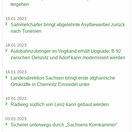
ter­ge­hen
18.01.2023
Sam­mel­char­ter bringt ab­ge­lehn­te Asyl­be­wer­ber zu­rück
nach Tu­ne­si­en
18.01.2023
Au­to­bahn­zu­brin­ger im Vogt­land er­hält Up­grade: B 92
zwi­schen Oels­nitz und Adorf kann mo­der­ni­siert wer­den
16.01.2023
Lan­des­di­rek­ti­on Sach­sen bringt erste af­gha­ni­sche
Orts­kräf­te in Chem­nitz Ein­sie­del unter
10.01.2023
Rad­weg süd­lich von Lenz kann ge­baut wer­den
03.01.2023
Si­che­rer un­ter­wegs durch „Sach­sens Korn­kam­mer“