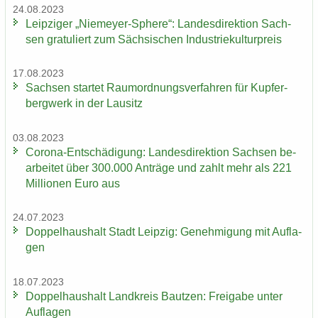
24.08.2023
Leip­zi­ger „Niemeyer-​Sphere“: Lan­des­di­rek­ti­on Sach­
sen gra­tu­liert zum Säch­si­schen In­dus­trie­kul­tur­preis
17.08.2023
Sach­sen star­tet Raum­ord­nungs­ver­fah­ren für Kup­fer­
berg­werk in der Lau­sitz
03.08.2023
Corona-​Entschädigung: Lan­des­di­rek­ti­on Sach­sen be­
ar­bei­tet über 300.000 An­trä­ge und zahlt mehr als 221
Mil­lio­nen Euro aus
24.07.2023
Dop­pel­haus­halt Stadt Leip­zig: Ge­neh­mi­gung mit Auf­la­
gen
18.07.2023
Dop­pel­haus­halt Land­kreis Baut­zen: Frei­ga­be unter
Auf­la­gen