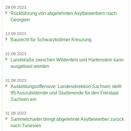
28.09.2023
Rück­füh­rung von ab­ge­lehn­ten Asyl­be­wer­bern nach
Ge­or­gi­en
12.09.2023
Bau­recht für Schwarz­koll­mer Kreu­zung
31.08.2023
Land­stra­ße zwi­schen Wil­den­fels und Har­ten­stein kann
aus­ge­baut wer­den
31.08.2023
Aus­bil­dungs­of­fen­si­ve: Lan­des­di­rek­ti­on Sach­sen stellt
95 Aus­zu­bil­den­de und Stu­die­ren­de für den Frei­staat
Sach­sen ein
31.08.2023
Sam­mel­char­ter bringt ab­ge­lehn­te Asyl­be­wer­ber zu­rück
nach Tu­ne­si­en