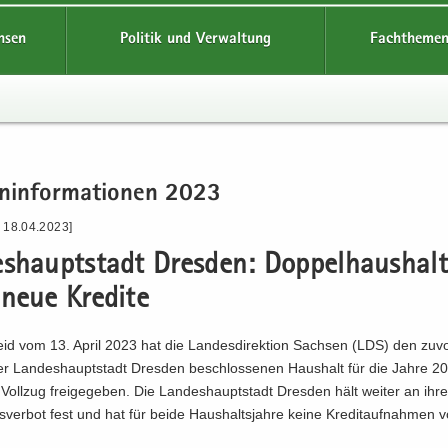
hsen
Politik und Verwaltung
Fachthemen
n­in­for­ma­tio­nen 2023
- 18.04.2023]
s­haupt­stadt Dres­den: Dop­pel­haus­halt
neue Kre­di­te
eid vom 13. April 2023 hat die Lan­des­di­rek­ti­on Sach­sen (LDS) den zu
der Lan­des­haupt­stadt Dres­den be­schlos­se­nen Haus­halt für die Jahre 
ll­zug frei­ge­ge­ben. Die Lan­des­haupt­stadt Dres­den hält wei­ter an ih
­ver­bot fest und hat für beide Haus­halts­jah­re keine Kre­dit­auf­nah­men v