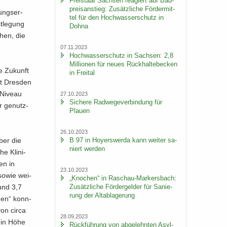
Frei­staat Sach­sen re­agiert auf Bau­
preis­an­stieg: Zu­sätz­li­che För­der­mit­
ungs­er­
tel für den Hoch­was­ser­schutz in
t­le­gung
Dohna
­hen, die
07.11.2023
Hoch­was­ser­schutz in Sach­sen: 2,8
Mil­lio­nen für neues Rück­hal­te­be­cken
ie Zu­kunft
in Frei­tal
t Dres­den
 Ni­veau
27.10.2023
Si­che­re Rad­we­ge­ver­bin­dung für
r ge­nutz­
Plau­en
26.10.2023
ber die
B 97 in Ho­yers­wer­da kann wei­ter sa­
niert wer­den
he Kli­ni­
men in
23.10.2023
sowie wei­
„Kno­chen“ in Raschau-​Markersbach:
rund 3,7
Zu­sätz­li­che För­der­gel­der für Sa­nie­
rung der Alt­ab­la­ge­rung
­den“ konn­
von circa
28.09.2023
g in Höhe
Rück­füh­rung von ab­ge­lehn­ten Asyl­