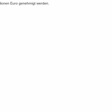
lio­nen Euro ge­neh­migt wer­den.