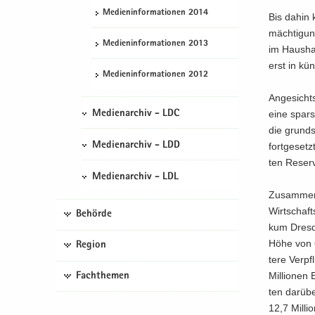
Me­di­en­in­for­ma­tio­nen 2014
Bis dahin k
mäch­ti­gun
Me­di­en­in­for­ma­tio­nen 2013
im Haus­hal
erst in kün
Me­di­en­in­for­ma­tio­nen 2012
An­ge­sichts
eine spar­
Medienarchiv - LDC
die grund­s
Medienarchiv - LDD
fort­ge­set
ten Re­ser­
Medienarchiv - LDL
Zu­sam­men
Wirt­schafts
Behörde
kum Dres­de
Höhe von 6
Region
te­re Ver­p
Mil­lio­nen
Fachthemen
ten dar­übe
12,7 Mil­li