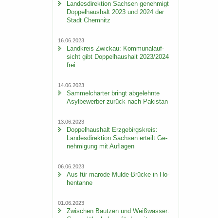
Lan­des­di­rek­ti­on Sach­sen ge­neh­migt
Dop­pel­haus­halt 2023 und 2024 der
Stadt Chem­nitz
16.06.2023
Land­kreis Zwi­ckau: Kom­mu­nal­auf­
sicht gibt Dop­pel­haus­halt 2023/2024
frei
14.06.2023
Sam­mel­char­ter bringt ab­ge­lehn­te
Asyl­be­wer­ber zu­rück nach Pa­ki­stan
13.06.2023
Dop­pel­haus­halt Erz­ge­birgs­kreis:
Lan­des­di­rek­ti­on Sach­sen er­teilt Ge­
neh­mi­gung mit Auf­la­gen
06.06.2023
Aus für ma­ro­de Mulde-​Brücke in Ho­
hen­tan­ne
01.06.2023
Zwi­schen Baut­zen und Weiß­was­ser: