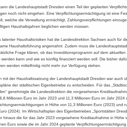
ann die Lan­des­haupt­stadt Dres­den einen Teil der ge­plan­ten Ver­pflich­t
­gen noch nicht ein­ge­hen. Eine Ver­pflich­tungs­er­mäch­ti­gung ist eine Fes
t, wel­che die Ver­wal­tung er­mäch­tigt, Zah­lungs­ver­pflich­tun­gen ein­zu­ge
f­ti­gen Haus­halts­jah­ren be­gli­chen wer­den müs­sen.
 la­ten­ter Haus­halts­ri­si­ken hat die Lan­des­di­rek­ti­on Sach­sen auch für d
sa­me Haus­halts­füh­rung an­ge­mahnt. Zudem muss die Lan­des­haupt­stad
ätz­li­che Frage klä­ren, ob das In­ves­ti­ti­ons­pro­gramm auf dem ak­tu­el­len
zt wer­den kann und wie es künf­tig fi­nan­ziert wer­den soll. Die bis­her dafü
ven wer­den mit­tel­fris­tig nicht mehr zur Ver­fü­gung ste­hen.
 mit der Haus­halts­sat­zung der Lan­des­haupt­stadt Dres­den war auch ü
­plä­ne der städ­ti­schen Ei­gen­be­trie­be zu ent­schei­den. Für das „Städ­ti­sc
n“ ge­neh­mig­te die Lan­des­di­rek­ti­on die vor­ge­se­he­nen Kre­dit­auf­nah­
,8 Mil­lio­nen Euro im Jahr 2023 und 11,3 Mil­lio­nen Euro im Jahr 2024 
flich­tungs­er­mäch­ti­gun­gen in Höhe von 11,3 Mil­lio­nen Euro (2023) und 
 Euro (2024). Im Wirt­schafts­plan des Ei­gen­be­trie­bes „Sport­stät­ten Dres
r hin­aus die für das Jahr 2023 vor­ge­se­he­ne Kre­dit­auf­nah­me in Höhe 
o­nen Euro sowie die im Jahr 2024 ge­plan­te Ver­pflich­tungs­er­mäch­ti­gun