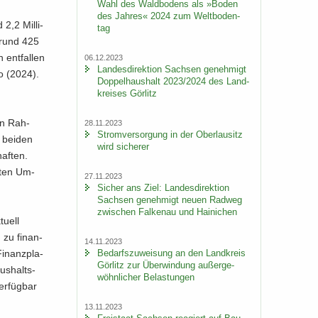
Wahl des Wald­bo­dens als »Boden
des Jah­res« 2024 zum Welt­bo­den­
2,2 Mil­li­
tag
n rund 425
 ent­fal­len
06.12.2023
Lan­des­di­rek­ti­on Sach­sen ge­neh­migt
ro (2024).
Dop­pel­haus­halt 2023/2024 des Land­
krei­ses Gör­litz
en Rah­
28.11.2023
Strom­ver­sor­gung in der Ober­lau­sitz
 bei­den
wird si­che­rer
haf­ten.
­ten Um­
27.11.2023
Si­cher ans Ziel: Lan­des­di­rek­ti­on
Sach­sen ge­neh­migt neuen Rad­weg
zwi­schen Fal­ken­au und Hai­ni­chen
u­ell
 zu fi­nan­
14.11.2023
Be­darfs­zu­wei­sung an den Land­kreis
Fi­nanz­pla­
Gör­litz zur Über­win­dung au­ßer­ge­
us­halts­
wöhn­li­cher Be­las­tun­gen
er­füg­bar
13.11.2023