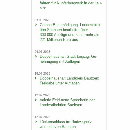
fah­ren für Kup­fer­berg­werk in der Lau­
sitz
03.08.2023
Corona-​Entschädigung: Lan­des­di­rek­
ti­on Sach­sen be­ar­bei­tet über
300.000 An­trä­ge und zahlt mehr als
221 Mil­lio­nen Euro aus
24.07.2023
Dop­pel­haus­halt Stadt Leip­zig: Ge­
neh­mi­gung mit Auf­la­gen
18.07.2023
Dop­pel­haus­halt Land­kreis Baut­zen:
Frei­ga­be unter Auf­la­gen
12.07.2023
Va­le­rie Eckl neue Spre­che­rin der
Lan­des­di­rek­ti­on Sach­sen
12.07.2023
Lü­cken­schluss im Rad­weg­netz
west­lich von Baut­zen