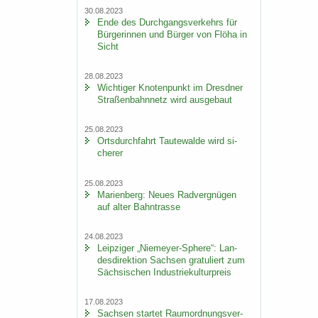
30.08.2023
Ende des Durch­gangs­ver­kehrs für
Bür­ge­rin­nen und Bür­ger von Flöha in
Sicht
28.08.2023
Wich­ti­ger Kno­ten­punkt im Dresd­ner
Stra­ßen­bahn­netz wird aus­ge­baut
25.08.2023
Orts­durch­fahrt Tau­te­wal­de wird si­
che­rer
25.08.2023
Ma­ri­en­berg: Neues Rad­ver­gnü­gen
auf alter Bahn­tras­se
24.08.2023
Leip­zi­ger „Niemeyer-​Sphere“: Lan­
des­di­rek­ti­on Sach­sen gra­tu­liert zum
Säch­si­schen In­dus­trie­kul­tur­preis
17.08.2023
Sach­sen star­tet Raum­ord­nungs­ver­