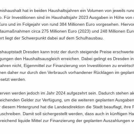
nis­haus­halt hat in bei­den Haus­halts­jah­ren ein Vo­lu­men von je­weils rund 
. Für In­ves­ti­tio­nen sind im Haus­halts­jahr 2023 Aus­ga­ben in Höhe vo
 Euro und im Fol­ge­jahr von rund 384 Mil­lio­nen Euro vor­ge­se­hen. Hier­von
f Bau­maß­nah­men circa 275 Mil­lio­nen Euro (2023) und 248 Mil­lio­nen Eu
dert liegt der Schwer­punkt dabei auf dem Schul­haus­bau.
s­haupt­stadt Dres­den kann trotz der durch stei­gen­de Prei­se er­schwer­t
gun­gen den Haus­halts­aus­gleich er­rei­chen. Dabei ge­lingt es Dres­den in
ah­ren nicht, Ei­gen­mit­tel zur Fi­nan­zie­rung von In­ves­ti­tio­nen zu er­wirt­sc
nen daher nur durch den Ver­brauch vor­han­de­ner Rück­la­gen im ge­plan
­setzt wer­den.
r­ven wer­den je­doch im Jahr 2024 auf­ge­zehrt sein. Da­durch ste­hen ak­t
ei­chen­den Gel­der zur Ver­fü­gung, um die wei­te­ren ge­plan­ten Aus­ga­ben
r die­sem Hin­ter­grund hat die Lan­des­di­rek­ti­on die Stadt be­auf­lagt, ihre 
u­schrei­ben. Damit soll si­cher­ge­stellt wer­den, dass auch in künf­ti­gen Ha
­rei­chend li­qui­de Mit­tel zur Fi­nan­zie­rung der ge­plan­ten Aus­zah­lun­gen v