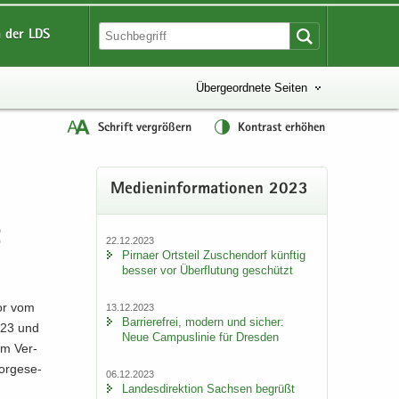
 der LDS
Übergeordnete Seiten
Schrift vergrößern
Kontrast erhöhen
Me­di­en­in­for­ma­tio­nen 2023
22.12.2023
Pirna­er Orts­teil Zu­schen­dorf künf­tig
bes­ser vor Über­flu­tung ge­schützt
vor vom
13.12.2023
Bar­rie­re­frei, mo­dern und si­cher:
2023 und
Neue Cam­pus­li­nie für Dres­den
rem Ver­
or­ge­se­
06.12.2023
Lan­des­di­rek­ti­on Sach­sen be­grüßt