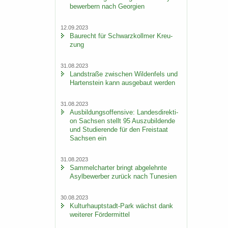
be­wer­bern nach Ge­or­gi­en
12.09.2023
Bau­recht für Schwarz­koll­mer Kreu­
zung
31.08.2023
Land­stra­ße zwi­schen Wil­den­fels und
Har­ten­stein kann aus­ge­baut wer­den
31.08.2023
Aus­bil­dungs­of­fen­si­ve: Lan­des­di­rek­ti­
on Sach­sen stellt 95 Aus­zu­bil­den­de
und Stu­die­ren­de für den Frei­staat
Sach­sen ein
31.08.2023
Sam­mel­char­ter bringt ab­ge­lehn­te
Asyl­be­wer­ber zu­rück nach Tu­ne­si­en
30.08.2023
Kulturhauptstadt-​Park wächst dank
wei­te­rer För­der­mit­tel