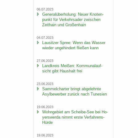
06.07.2023
Ge­ne­ral­über­ho­lung: Neuer Kno­ten­
punkt für Ver­kehrs­ader zwi­schen
Zeit­hain und Gro­ßen­hain
04.07.2023
Lau­sit­zer Spree: Wenn das Was­ser
wie­der un­ge­hin­dert flie­ßen kann
27.06.2023
Land­kreis Mei­ßen: Kom­mu­nal­auf­
sicht gibt Haus­halt frei
23.06.2023
Sam­mel­char­ter bringt ab­ge­lehn­te
Asyl­be­wer­ber zu­rück nach Tu­ne­si­en
19.06.2023
Wohn­ge­biet am Scheibe-​See bei Ho­
yers­wer­da nimmt erste Verfahrens-​
Hürde
19.06.2023