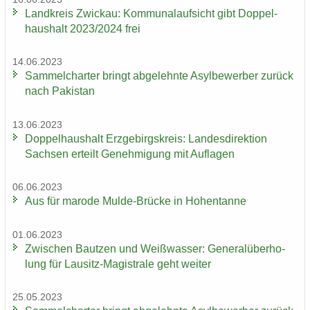
Land­kreis Zwi­ckau: Kom­mu­nal­auf­sicht gibt Dop­pel­
haus­halt 2023/2024 frei
14.06.2023
Sam­mel­char­ter bringt ab­ge­lehn­te Asyl­be­wer­ber zu­rück
nach Pa­ki­stan
13.06.2023
Dop­pel­haus­halt Erz­ge­birgs­kreis: Lan­des­di­rek­ti­on
Sach­sen er­teilt Ge­neh­mi­gung mit Auf­la­gen
06.06.2023
Aus für ma­ro­de Mulde-​Brücke in Ho­hen­tan­ne
01.06.2023
Zwi­schen Baut­zen und Weiß­was­ser: Ge­ne­ral­über­ho­
lung für Lausitz-​Magistrale geht wei­ter
25.05.2023