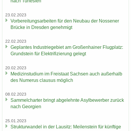
nach Tu­ne­si­en
23.02.2023
Vor­be­rei­tungs­ar­bei­ten für den Neu­bau der Nos­se­ner
Brü­cke in Dres­den ge­neh­migt
22.02.2023
Ge­plan­tes In­dus­trie­ge­biet am Gro­ßen­hai­ner Flug­platz:
Grund­stein für Elek­tri­fi­zie­rung ge­legt
20.02.2023
Me­di­zin­stu­di­um im Frei­staat Sach­sen auch au­ßer­halb
des Nu­me­rus clau­sus mög­lich
08.02.2023
Sam­mel­char­ter bringt ab­ge­lehn­te Asyl­be­wer­ber zu­rück
nach Ge­or­gi­en
25.01.2023
Struk­tur­wan­del in der Lau­sitz: Mei­len­stein für künf­ti­ge