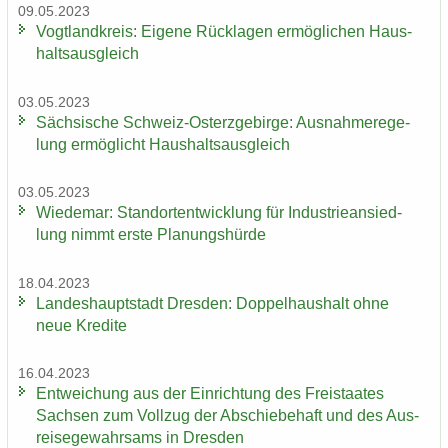
09.05.2023
Vogt­land­kreis: Ei­ge­ne Rück­la­gen er­mög­li­chen Haus­
halts­aus­gleich
03.05.2023
Säch­si­sche Schweiz-​Osterzgebirge: Aus­nah­me­re­ge­
lung er­mög­licht Haus­halts­aus­gleich
03.05.2023
Wie­de­mar: Stand­ort­ent­wick­lung für In­dus­trie­an­sied­
lung nimmt erste Pla­nungs­hür­de
18.04.2023
Lan­des­haupt­stadt Dres­den: Dop­pel­haus­halt ohne
neue Kre­di­te
16.04.2023
Ent­wei­chung aus der Ein­rich­tung des Frei­staa­tes
Sach­sen zum Voll­zug der Ab­schie­be­haft und des Aus­
rei­se­ge­wahr­sams in Dres­den