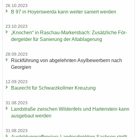
26.10.2023
B 97 in Ho­yers­wer­da kann wei­ter sa­niert wer­den
23.10.2023
„Kno­chen“ in Raschau-​Markersbach: Zu­sätz­li­che För­
der­gel­der für Sa­nie­rung der Alt­ab­la­ge­rung
28.09.2023
Rück­füh­rung von ab­ge­lehn­ten Asyl­be­wer­bern nach
Ge­or­gi­en
12.09.2023
Bau­recht für Schwarz­koll­mer Kreu­zung
31.08.2023
Land­stra­ße zwi­schen Wil­den­fels und Har­ten­stein kann
aus­ge­baut wer­den
31.08.2023
Aus­bil­dungs­of­fen­si­ve: Lan­des­di­rek­ti­on Sach­sen stellt