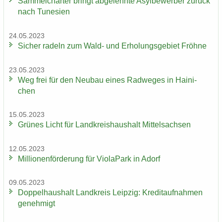
Sam­mel­char­ter bringt ab­ge­lehn­te Asyl­be­wer­ber zu­rück
nach Tu­ne­si­en
24.05.2023
Si­cher ra­deln zum Wald- und Er­ho­lungs­ge­biet Fröh­ne
23.05.2023
Weg frei für den Neu­bau eines Rad­we­ges in Hai­ni­
chen
15.05.2023
Grü­nes Licht für Land­kreis­haus­halt Mit­tel­sach­sen
12.05.2023
Mil­lio­nen­för­de­rung für Vio­la­Park in Adorf
09.05.2023
Dop­pel­haus­halt Land­kreis Leip­zig: Kre­dit­auf­nah­men
ge­neh­migt