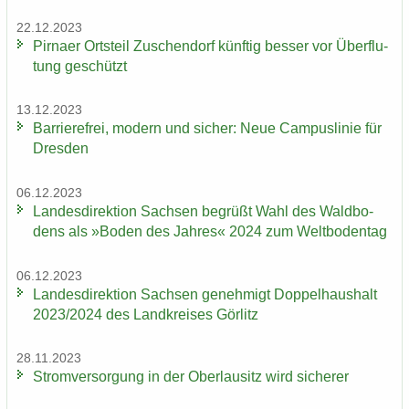
22.12.2023
Pirna­er Orts­teil Zu­schen­dorf künf­tig bes­ser vor Über­flu­
tung ge­schützt
13.12.2023
Bar­rie­re­frei, mo­dern und si­cher: Neue Cam­pus­li­nie für
Dres­den
06.12.2023
Lan­des­di­rek­ti­on Sach­sen be­grüßt Wahl des Wald­bo­
dens als »Boden des Jah­res« 2024 zum Welt­bo­den­tag
06.12.2023
Lan­des­di­rek­ti­on Sach­sen ge­neh­migt Dop­pel­haus­halt
2023/2024 des Land­krei­ses Gör­litz
28.11.2023
Strom­ver­sor­gung in der Ober­lau­sitz wird si­che­rer