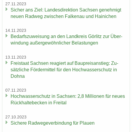
27.11.2023
Si­cher ans Ziel: Lan­des­di­rek­ti­on Sach­sen ge­neh­migt
neuen Rad­weg zwi­schen Fal­ken­au und Hai­ni­chen
14.11.2023
Be­darfs­zu­wei­sung an den Land­kreis Gör­litz zur Über­
win­dung au­ßer­ge­wöhn­li­cher Be­las­tun­gen
13.11.2023
Frei­staat Sach­sen re­agiert auf Bau­preis­an­stieg: Zu­
sätz­li­che För­der­mit­tel für den Hoch­was­ser­schutz in
Dohna
07.11.2023
Hoch­was­ser­schutz in Sach­sen: 2,8 Mil­lio­nen für neues
Rück­hal­te­be­cken in Frei­tal
27.10.2023
Si­che­re Rad­we­ge­ver­bin­dung für Plau­en