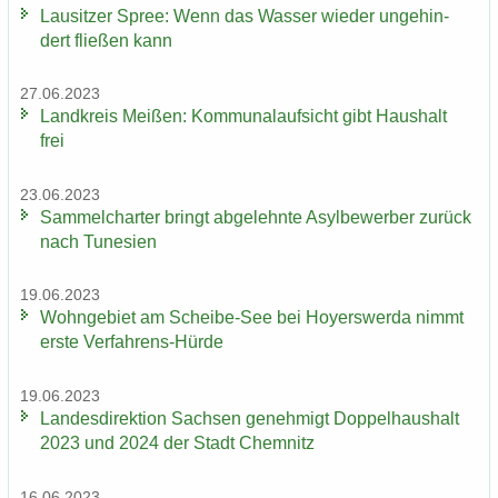
Lau­sit­zer Spree: Wenn das Was­ser wie­der un­ge­hin­
dert flie­ßen kann
27.06.2023
Land­kreis Mei­ßen: Kom­mu­nal­auf­sicht gibt Haus­halt
frei
23.06.2023
Sam­mel­char­ter bringt ab­ge­lehn­te Asyl­be­wer­ber zu­rück
nach Tu­ne­si­en
19.06.2023
Wohn­ge­biet am Scheibe-​See bei Ho­yers­wer­da nimmt
erste Verfahrens-​Hürde
19.06.2023
Lan­des­di­rek­ti­on Sach­sen ge­neh­migt Dop­pel­haus­halt
2023 und 2024 der Stadt Chem­nitz
16.06.2023