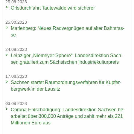
25.08.2023
Orts­durch­fahrt Tau­te­wal­de wird si­che­rer
25.08.2023
Ma­ri­en­berg: Neues Rad­ver­gnü­gen auf alter Bahn­tras­
se
24.08.2023
Leip­zi­ger „Niemeyer-​Sphere“: Lan­des­di­rek­ti­on Sach­
sen gra­tu­liert zum Säch­si­schen In­dus­trie­kul­tur­preis
17.08.2023
Sach­sen star­tet Raum­ord­nungs­ver­fah­ren für Kup­fer­
berg­werk in der Lau­sitz
03.08.2023
Corona-​Entschädigung: Lan­des­di­rek­ti­on Sach­sen be­
ar­bei­tet über 300.000 An­trä­ge und zahlt mehr als 221
Mil­lio­nen Euro aus