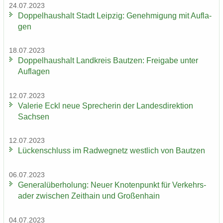
24.07.2023
Dop­pel­haus­halt Stadt Leip­zig: Ge­neh­mi­gung mit Auf­la­
gen
18.07.2023
Dop­pel­haus­halt Land­kreis Baut­zen: Frei­ga­be unter
Auf­la­gen
12.07.2023
Va­le­rie Eckl neue Spre­che­rin der Lan­des­di­rek­ti­on
Sach­sen
12.07.2023
Lü­cken­schluss im Rad­weg­netz west­lich von Baut­zen
06.07.2023
Ge­ne­ral­über­ho­lung: Neuer Kno­ten­punkt für Ver­kehrs­
ader zwi­schen Zeit­hain und Gro­ßen­hain
04.07.2023