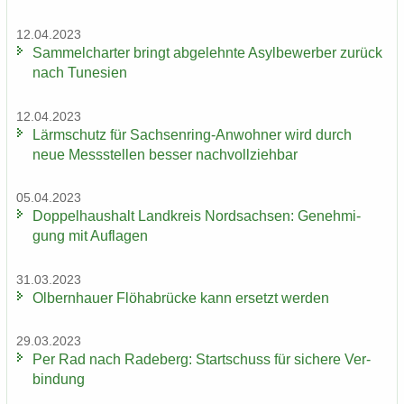
12.04.2023
Sam­mel­char­ter bringt ab­ge­lehn­te Asyl­be­wer­ber zu­rück
nach Tu­ne­si­en
12.04.2023
Lärm­schutz für Sachsenring-​Anwohner wird durch
neue Mess­stel­len bes­ser nach­voll­zieh­bar
05.04.2023
Dop­pel­haus­halt Land­kreis Nord­sach­sen: Ge­neh­mi­
gung mit Auf­la­gen
31.03.2023
Ol­bern­hau­er Flöha­b­rü­cke kann er­setzt wer­den
29.03.2023
Per Rad nach Ra­de­berg: Start­schuss für si­che­re Ver­
bin­dung