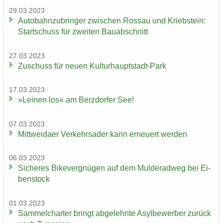
29.03.2023
Au­to­bahn­zu­brin­ger zwi­schen Ros­sau und Krieb­stein:
Start­schuss für zwei­ten Bau­ab­schnitt
27.03.2023
Zu­schuss für neuen Kulturhauptstadt-​Park
17.03.2023
»Lei­nen los« am Berz­dor­fer See!
07.03.2023
Mitt­wei­da­er Ver­kehrs­ader kann er­neu­ert wer­den
06.03.2023
Si­che­res Bi­ke­ver­gnü­gen auf dem Mul­derad­weg bei Ei­
ben­stock
01.03.2023
Sam­mel­char­ter bringt ab­ge­lehn­te Asyl­be­wer­ber zu­rück