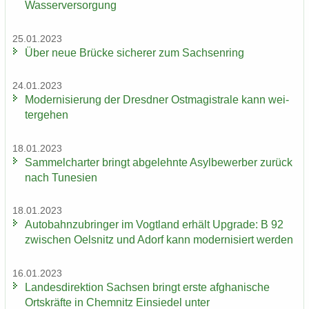
Was­ser­ver­sor­gung
25.01.2023
Über neue Brü­cke si­che­rer zum Sach­sen­ring
24.01.2023
Mo­der­ni­sie­rung der Dresd­ner Ost­ma­gis­tra­le kann wei­
ter­ge­hen
18.01.2023
Sam­mel­char­ter bringt ab­ge­lehn­te Asyl­be­wer­ber zu­rück
nach Tu­ne­si­en
18.01.2023
Au­to­bahn­zu­brin­ger im Vogt­land er­hält Up­grade: B 92
zwi­schen Oels­nitz und Adorf kann mo­der­ni­siert wer­den
16.01.2023
Lan­des­di­rek­ti­on Sach­sen bringt erste af­gha­ni­sche
Orts­kräf­te in Chem­nitz Ein­sie­del unter