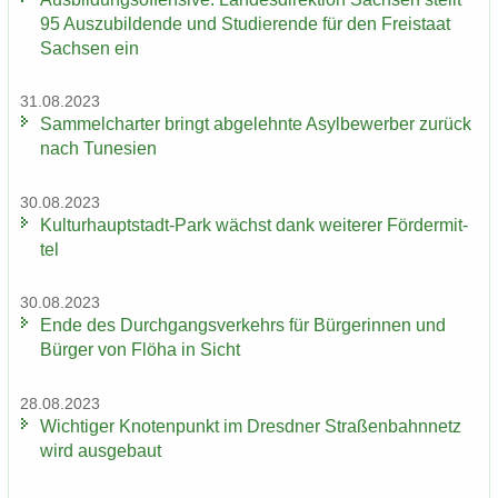
95 Aus­zu­bil­den­de und Stu­die­ren­de für den Frei­staat
Sach­sen ein
31.08.2023
Sam­mel­char­ter bringt ab­ge­lehn­te Asyl­be­wer­ber zu­rück
nach Tu­ne­si­en
30.08.2023
Kulturhauptstadt-​Park wächst dank wei­te­rer För­der­mit­
tel
30.08.2023
Ende des Durch­gangs­ver­kehrs für Bür­ge­rin­nen und
Bür­ger von Flöha in Sicht
28.08.2023
Wich­ti­ger Kno­ten­punkt im Dresd­ner Stra­ßen­bahn­netz
wird aus­ge­baut