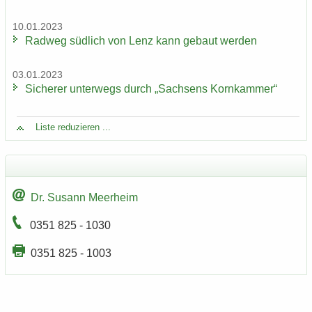
10.01.2023
Rad­weg süd­lich von Lenz kann ge­baut wer­den
03.01.2023
Si­che­rer un­ter­wegs durch „Sach­sens Korn­kam­mer“
Liste re­du­zie­ren ...
Dr. Su­sann Meer­heim
0351 825 - 1030
0351 825 - 1003