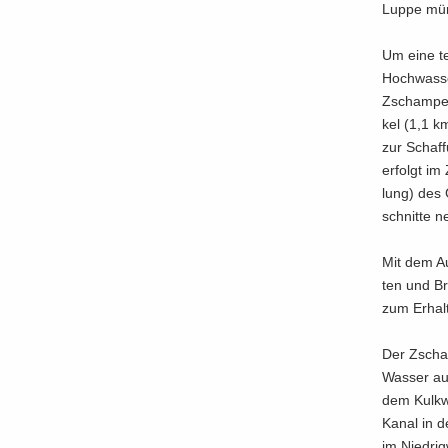
Luppe mün
Um eine tei
Hoch­was­s
Zscham­per
kel (1,1 k
zur Schaf­f
er­folgt im
lung) des G
schnit­te n
Mit dem Au
ten und Br
zum Er­hal
Der Zscham
Was­ser au
dem Kulk­w
Kanal in de
im Nied­rig