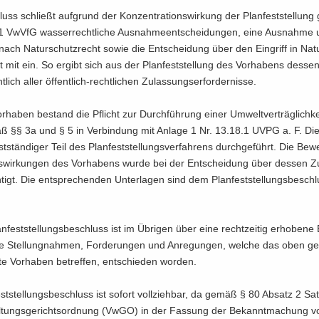
uss schließt auf­grund der Kon­zen­tra­ti­ons­wir­kung der Plan­fest­stel­lu
1 VwVfG was­ser­recht­li­che Aus­nah­me­ent­schei­dun­gen, eine Aus­nah­me
 nach Na­tur­schutz­recht sowie die Ent­schei­dung über den Ein­griff in Na
 mit ein. So er­gibt sich aus der Plan­fest­stel­lung des Vor­ha­bens des­sen 
ht­lich aller öffentlich-​rechtlichen Zu­las­sungs­er­for­der­nis­se.
­ha­ben be­stand die Pflicht zur Durch­füh­rung einer Um­welt­ver­träg­lich­ke
 §§ 3a und § 5 in Ver­bin­dung mit An­la­ge 1 Nr. 13.18.1 UVPG a. F. D
st­stän­di­ger Teil des Plan­fest­stel­lungs­ver­fah­rens durch­ge­führt. Die Be­
­wir­kun­gen des Vor­ha­bens wurde bei der Ent­schei­dung über des­sen Zu­l
h­tigt. Die ent­spre­chen­den Un­ter­la­gen sind dem Plan­fest­stel­lungs­be­sch
­fest­stel­lungs­be­schluss ist im Üb­ri­gen über eine recht­zei­tig er­ho­be­ne
 Stel­lung­nah­men, For­de­run­gen und An­re­gun­gen, wel­che das oben ge
l­te Vor­ha­ben be­tref­fen, ent­schie­den wor­den.
st­stel­lungs­be­schluss ist so­fort voll­zieh­bar, da gemäß § 80 Ab­satz 2 Sa
l­tungs­ge­richts­ord­nung (VwGO) in der Fas­sung der Be­kannt­ma­chung 