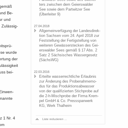
ters zwi­schen dem Gei­ers­wal­der
ng gemäß
See sowie dem Part­wit­zer See
 und Be­
(Über­lei­ter 9)
tur und
Zu­läs­sig­
27.04.2018
All­ge­mein­ver­fü­gung der Lan­des­di­rek­
ti­on Sach­sen vom 24. April 2018 zur
Fest­stel­lung der Fer­tig­stel­lung von
wei­te­ren Ge­wäs­ser­ste­cken des Gei­
its­prü­
ers­wal­der Sees gemäß § 17 Abs. 2
iese wurde
Satz 2 Säch­si­sches Was­ser­ge­setz
wer­tung der
(SächsWG)
äs­sig­keit
luss bei­
22.03.2016
Er­teil­te was­ser­recht­li­che Er­laub­nis
zur Än­de­rung des Pro­be­nah­me­mo­
dus für das Pro­duk­ti­ons­ab­was­ser
von der qua­li­fi­zier­ten Stich­pro­be auf
 Ein­wen­
die 2-​h-Mischprobe der Firma Krem­
­nann­te
pel GmbH & Co. Press­span­werk
KG, Werk Thal­heim
tz 1 Nr. 4
Liste re­du­zie­ren ...
vom