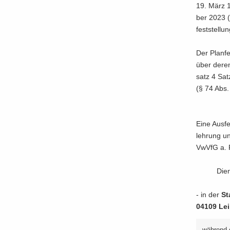
19. März 1
ber 2023 (B
fest­stel­l
Der Plan­fe
über deren
satz 4 Sat
(§ 74 Abs.
Eine Aus­fe
leh­rung un
VwVfG a. F
Die
- in der
Sta
04109 Lei