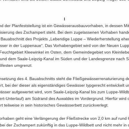
I
d der Plan­fest­stel­lung ist ein Ge­wäs­ser­aus­bau­vor­ha­ben, in des­sen Mit
a­li­sie­rung des Zscham­pert steht. Bei dem zu­ge­las­se­nen Vor­ha­ben han­d
au­ab­schnitt des Pro­jekts „Le­ben­di­ge Luppe – Wie­der­her­stel­lung ehe­m
äs­ser in der Lup­penaue“. Das Vor­ha­ben­ge­biet wird von der Neuen Lup
eucht­ge­biet Klee­win­kel im Osten, dem Ge­mein­de­ge­biet von Klein­lie­
 und dem Saale-​Leipzig-Kanal im Süden und der Lan­des­gren­ze nach S
Wes­ten um­grenzt.
set­zung des 4. Bau­ab­schnitts steht die Fließ­ge­wäs­ser­re­na­tu­rie­rung d
, bei der die­ser als ei­gen­stän­di­ges Ge­wäs­ser typ­ge­recht ent­wi­ckelt 
wäs­ser auf­ge­wer­tet wird, vom Saale-​Leipzig-Kanal bis zum Luppe-​Wildb
t-​Unterlauf) am Süd­rand des Au­wal­des im Vor­der­grund. Hier­für wird 
teil­wei­se in sein his­to­ri­sches Ge­wäs­ser­bett zu­rück­ver­legt.
r­ha­ben geht eine Ver­län­ge­rung der Fließ­stre­cke von 2,0 km auf rund
obei der Zscham­pert zu­künf­tig in das Luppe-​Wildbett und nicht mehr in d