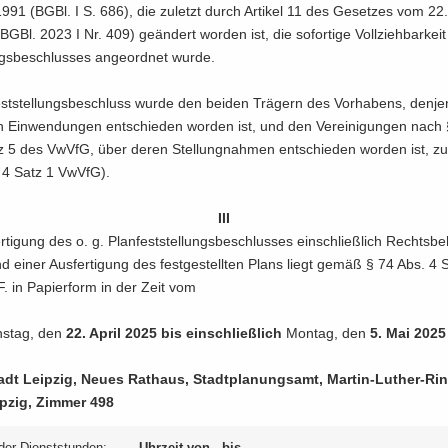
991 (BGBl. I S. 686), die zu­letzt durch Ar­ti­kel 11 des Ge­set­zes vom 22
GBl. 2023 I Nr. 409) ge­än­dert wor­den ist, die so­for­ti­ge Voll­zieh­bar­kei
ungs­be­schlus­ses an­ge­ord­net wurde.
st­stel­lungs­be­schluss wurde den bei­den Trä­gern des Vor­ha­bens, den­je­
 Ein­wen­dun­gen ent­schie­den wor­den ist, und den Ver­ei­ni­gun­gen nach
z 5 des VwVfG, über deren Stel­lung­nah­men ent­schie­den wor­den ist, zu­g
 4 Satz 1 VwVfG).
III
r­ti­gung des o. g. Plan­fest­stel­lungs­be­schlus­ses ein­schließ­lich Rechts­be­
d einer Aus­fer­ti­gung des fest­ge­stell­ten Plans liegt gemäß § 74 Abs. 4 
. in Pa­pier­form in der Zeit vom
ns­tag, den
22. April 2025 bis ein­schließ­lich
Mon­tag, den
5. Mai 2025
dt Leip­zig, Neues Rat­haus, Stadt­pla­nungs­amt, Martin-​Luther-Rin
p­zig, Zim­mer 498