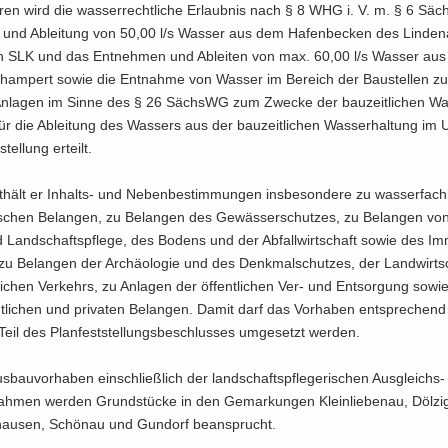
­ren wird die was­ser­recht­li­che Er­laub­nis nach § 8 WHG i. V. m. § 6 S
 und Ab­lei­tung von 50,00 l/s Was­ser aus dem Ha­fen­be­cken des Lin­de­n
n SLK und das Ent­neh­men und Ab­lei­ten von max. 60,00 l/s Was­ser a
ham­pert sowie die Ent­nah­me von Was­ser im Be­reich der Bau­stel­len zur
n­la­gen im Sinne des § 26 SächsWG zum Zwe­cke der bau­zeit­li­chen Was
r die Ab­lei­tung des Was­sers aus der bau­zeit­li­chen Was­ser­hal­tung im
stel­lung er­teilt.
ält er Inhalts-​ und Ne­ben­be­stim­mun­gen ins­be­son­de­re zu was­ser­fach­
­schen Be­lan­gen, zu Be­lan­gen des Ge­wäs­ser­schut­zes, zu Be­lan­gen von
Land­schafts­pfle­ge, des Bo­dens und der Ab­fall­wirt­schaft sowie des Im­m
zu Be­lan­gen der Ar­chäo­lo­gie und des Denk­mal­schut­zes, der Land­wirt­
­li­chen Ver­kehrs, zu An­la­gen der öf­fent­li­chen Ver- und Ent­sor­gung sow
ent­li­chen und pri­va­ten Be­lan­gen. Damit darf das Vor­ha­ben ent­spre­che
Teil des Plan­fest­stel­lungs­be­schlus­ses um­ge­setzt wer­den.
­bau­vor­ha­ben ein­schließ­lich der land­schafts­pfle­ge­ri­schen Ausgleichs-
ah­men wer­den Grund­stü­cke in den Ge­mar­kun­gen Klein­lie­be­nau, Döl­z
­hau­sen, Schön­au und Gun­dorf be­an­sprucht.