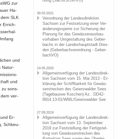
nung (Sächs­Schiff­VO)
ächsWG zur
au­er Ha­
30.03.2021
us dem SLK
Ver­ord­nung der Lan­des­di­rek­ti­on
Sach­sen zur Fest­set­zung einer Ver­
 Er­rich­
än­de­rungs­sper­re zur Si­che­rung der
­ser­hal­
Pla­nung für das Ge­wäs­ser­aus­bau­
 Um­fang
vor­ha­ben Um­ge­stal­tung des Ge­ber­
bachs in der Lan­des­haupt­stadt Dres­
den (Ge­ber­bach­ver­ord­nung - Ge­ber­
bach­VO)
li­chen und
 Na­tur­
14.05.2020
All­ge­mein­ver­fü­gung der Lan­des­di­rek­
is­si­ons­
ti­on Sach­sen vom 15. Mai 2013 - Er­
schaft und
klä­rung der Schiff­bar­keit für Ge­wäs­
ie zu sons­
ser­stre­cken des Gei­ers­wal­der Sees
(Ta­ge­bau­see Ko­schen) Az.: DD42-
nd dem ver­
8914.13-01/WML/Gei­ers­wal­der See
27.09.2019
​ und Er­
All­ge­mein­ver­fü­gung der Lan­des­di­rek­
ti­on Sach­sen vom 13. Sep­tem­ber
ig, Schkeu­
2019 zur Fest­stel­lung der Fer­tig­stel­
lung von Ge­wäs­ser­stre­cken des
Part­wit­zer Sees sowie des Über­lei­