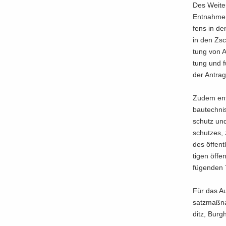
Des Wei­te
Ent­nah­me
fens in de
in den Zsc
tung von A
tung und fü
der An­trag­
Zudem ent­h
bau­tech­ni
schutz und 
schut­zes, 
des öf­fent
ti­gen öf­f
fü­gen­den 
Für das Aus
satz­maß­n
ditz, Burg