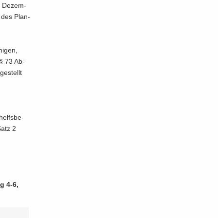
. De­zem­
t des Plan­
ni­gen,
 § 73 Ab­
e­stellt
helfs­be­
Satz 2
g 4-6,