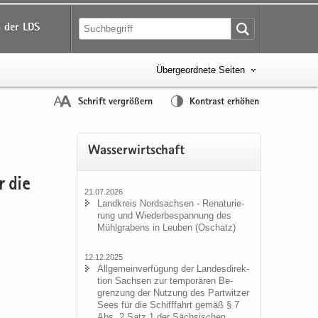
 der LDS
Übergeordnete Seiten
Schrift vergrößern
Kontrast erhöhen
Was­ser­wirt­schaft
r die
21.07.2026
Land­kreis Nord­sach­sen - Re­na­tu­rie­
rung und Wie­der­be­span­nung des
Mühl­gra­bens in Leu­ben (Oschatz)
12.12.2025
All­ge­mein­ver­fü­gung der Lan­des­di­rek­
ti­on Sach­sen zur tem­po­rä­ren Be­
gren­zung der Nut­zung des Part­wit­zer
Sees für die Schiff­fahrt gemäß § 7
Abs. 2 Satz 1 der Säch­si­schen