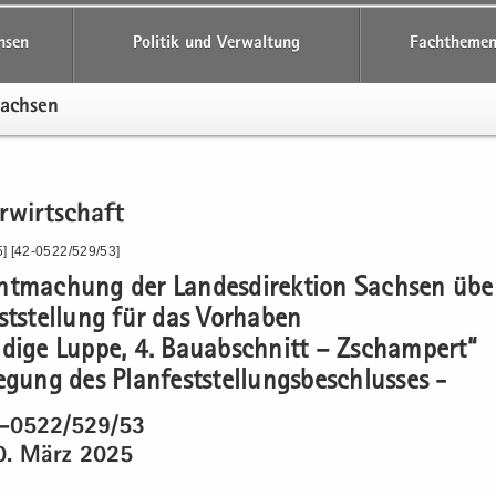
hsen
Politik und Verwaltung
Fachthemen
Sach­sen
­wirt­schaft
5] [42-0522/529/53]
t­ma­chung der Lan­des­di­rek­ti­on Sach­sen übe
st­stel­lung für das Vor­ha­ben
­di­ge Luppe, 4. Bau­ab­schnitt – Zscham­pert“
e­gung des Plan­fest­stel­lungs­be­schlus­ses -
2-0522/529/53
. März 2025