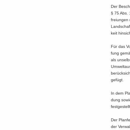
Der Be­schl
§ 75 Abs. 
frei­un­gen
Land­schaft
keit hin­sic
Für das Vor
fung gemäß
als un­selb
Um­welt­aus
be­rück­sic
gefügt.
In dem Plan
dung sowie
fest­ge­stel
Der Plan­fe
der Ver­wa