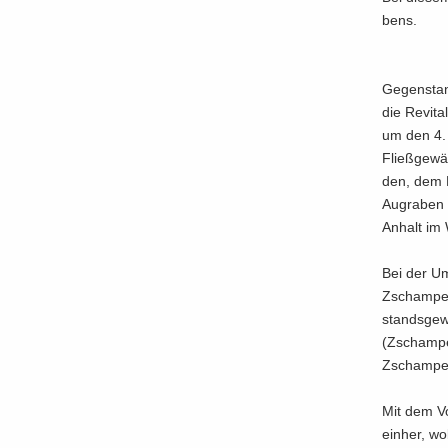
bens.
Ge­gen­stan
die Re­vi­t
um den 4. B
Fließ­ge­w
den, dem F
Au­gra­ben
Anhalt im 
Bei der Um­
Zscham­pert
stands­ge­
(Zschamper
Zscham­pert 
Mit dem Vo
ein­her, w