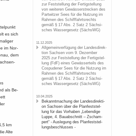
zur Fest­stel­lung der Fer­tig­stel­lung
von wei­te­ren Ge­wäs­ser­stre­cken des
Part­wit­zer Sees für die Nut­zung im
Rah­men des Schiff­fahrts­rechts
gemäß § 17 Abs. 2 Satz 2 Säch­si­
­tel­punkt
sches Was­ser­ge­setz (SächsWG)
elt es sich
a­li­ger
11.12.2025
All­ge­mein­ver­fü­gung der Lan­des­di­rek­
pe im Nor­
ti­on Sach­sen vom 9. De­zem­ber
be­nau, dem
2025 zur Fest­stel­lung der Fer­tig­stel­
achsen-​
lung (FdF) eines Ge­wäs­ser­teils des
Cos­pu­de­ner Sees für die Nut­zung im
Rah­men des Schiff­fahrts­rechts
gemäß § 17 Abs. 2 Satz 2 Säch­si­
es
sches Was­ser­ge­setz (SächsWG)
und als Be­
ett
10.04.2025
Be­kannt­ma­chung der Lan­des­di­rek­ti­
der
on Sach­sen über die Plan­fest­stel­
lung für das Vor­ha­ben „Le­ben­di­ge
Luppe, 4. Bau­ab­schnitt – Zscham­
pert“ - Aus­le­gung des Plan­fest­stel­
 6,5 km
lungs­be­schlus­ses -
ie Alte