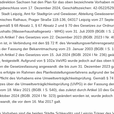
­di­rek­ti­on Sach­sen hat den Plan für das oben be­zeich­ne­te Vor­ha­ben m
lungs­be­schluss vom 17. De­zem­ber 2024, Ge­schäfts­zei­chen: 42-0522/529
 Stadt Leip­zig, Amt für Stadt­grün und Ge­wäs­ser, Ab­tei­lung Ge­wäs­ser­en
­ni­sches Rat­haus, Pra­ger Stra­ße 118-136, 04317 Leip­zig vom 27.Sep­t
emäß § 68 Ab­satz 1, § 67 Ab­satz 2 und § 70 des Ge­set­zes zur Ord­nu
us­halts (Was­ser­haus­halts­ge­setz - WHG) vom 31. Juli 2009 (BGBl. I S.
urch Ar­ti­kel 7 des Ge­set­zes vom 22. De­zem­ber 2023 (BGBl. 2023 I Nr. 4
n ist, in Ver­bin­dung mit den §§ 72 ff. des Ver­wal­tungs­ver­fah­rens­ge­set­
 der Fas­sung der Be­kannt­ma­chung vom 23. Ja­nu­ar 2003 (BGBl. I S. 
rch Ar­ti­kel 2 des Ge­set­zes vom 15. Juli 2024 (BGBl. 2024 I Nr. 236) ge­ä
t, fest­ge­stellt. Auf­grund von § 102a VwVfG wurde je­doch auf das oben b
ren die Ge­set­zes­fas­sung an­ge­wandt. die bis zum 31. De­zem­ber 2023 g
s er­folg­te im Rah­men des Plan­fest­stel­lungs­ver­fah­rens auf­grund der b
licht des Vor­ha­bens eine Um­welt­ver­träg­lich­keits­prü­fung. Gemäß § 7
zes über die Um­welt­ver­träg­lich­keits­prü­fung (UVPG) in der Fas­sung de
om 18. März 2021 (BGBl. I S. 540), das zu­letzt durch Ar­ti­kel 10 des Ge
­to­ber 2024 (BGBl. 2024 I Nr. 323) ge­än­dert wor­den ist, wurde je­doch
­wandt, die vor dem 16. Mai 2017 galt.
 Vor­ha­ben sind die bei­den Städ­te Schkeu­ditz und Leip­zig Trä­ger des V