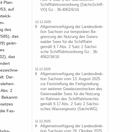
it Plan­
Schiff­fahrts­ver­ord­nung (Sächs­Schiff­
/53, auf
VO) Gz.: 36-4062/6/16
t­wick­
12.12.2025
em­
All­ge­mein­ver­fü­gung der Lan­des­di­rek­
ng des
ti­on Sach­sen zur tem­po­rä­ren Be­
 2585), das
gren­zung der Nut­zung des Gei­ers­
wal­der Sees für die Schiff­fahrt
09) ge­än­
gemäß § 7 Abs. 2 Satz 1 Säch­si­
zes
sche Schiff­fahrts­ord­nung Gz.: 36-
102), das
4062/34/16
n­dert
11.12.2025
e­zeich­ne­
All­ge­mein­ver­fü­gung der Lan­des­di­rek­
alt. Dar­
ti­on Sach­sen vom 13. Au­gust 2025
e­stehen­
zur Fest­stel­lung der Fer­tig­stel­lung
von wei­te­ren Ge­wäs­ser­stre­cken des
4 Abs. 2
Gei­ers­wal­der Sees für die Nut­zung
r Be­kannt­
im Rah­men des Schiff­fahrts­rechts
­set­zes
gemäß § 17 Abs. 2 Satz 2 Säch­si­
sches Was­ser­ge­setz (SächsWG)
 die Fas­
11.12.2025
All­ge­mein­ver­fü­gung der Lan­des­di­rek­
or­ha­
ti­on Sach­sen vom 29. Ok­to­ber 2025