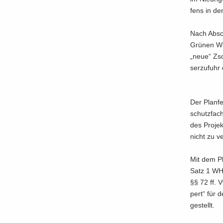
fens in de
Nach Ab­sc
Grü­nen Win
„neue“ Zsch
ser­zu­fuhr
Der Plan­fe
schutz­fach
des Pro­je
nicht zu ve
Mit dem Pl
Satz 1 WH
§§ 72 ff. 
pert“ für 
ge­stellt.