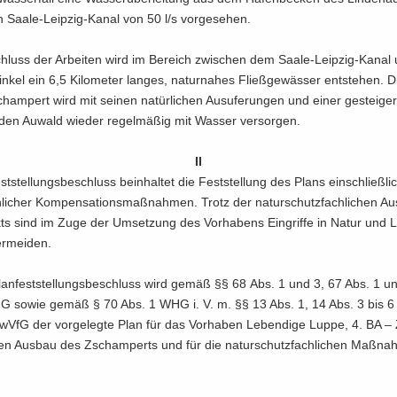
n Saale-​Leipzig-Kanal von 50 l/s vor­ge­se­hen.
hluss der Ar­bei­ten wird im Be­reich zwi­schen dem Saale-​Leipzig-Kana
­kel ein 6,5 Ki­lo­me­ter lan­ges, na­tur­na­hes Fließ­ge­wäs­ser ent­ste­hen. D
am­pert wird mit sei­nen na­tür­li­chen Aus­ufe­run­gen und einer ge­stei­ge
 den Au­wald wie­der re­gel­mä­ßig mit Was­ser ver­sor­gen.
II
st­stel­lungs­be­schluss be­inhal­tet die Fest­stel­lung des Plans ein­schließ­li
­li­cher Kom­pen­sa­ti­ons­maß­nah­men. Trotz der na­tur­schutz­fach­li­chen Aus
kts sind im Zuge der Um­set­zung des Vor­ha­bens Ein­grif­fe in Natur und 
r­mei­den.
an­fest­stel­lungs­be­schluss wird gemäß §§ 68 Abs. 1 und 3, 67 Abs. 1 u
G sowie gemäß § 70 Abs. 1 WHG i. V. m. §§ 13 Abs. 1, 14 Abs. 3 bis
VwVfG der vor­ge­leg­te Plan für das Vor­ha­ben Le­ben­di­ge Luppe, 4. BA 
den Aus­bau des Zscham­perts und für die na­tur­schutz­fach­li­chen Maß­na