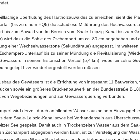
­det.
l­flä­chi­ge Über­flu­tung des Hart­holz­au­wal­des zu er­rei­chen, sieht die P
er­fall (bis zu einem HQ5) die schad­lo­se Mit­füh­rung des Hoch­was­sers
t bis zum Au­wald vor. Im Be­reich vom Saale-​Leipzig-Kanal bis zum Gr
m) wird dazu die Sohle des Zscham­pert um ca. 80 cm an­ge­ho­ben und da
ung einer Wech­sel­was­ser­zo­ne (Se­kun­däraue) an­ge­passt. Im wei­te­ren 
 Zschampert-​Unterlauf bis zu sei­ner Mün­dung die Re­vi­ta­li­sie­rung (Wie­de
e­wäs­sers in sei­nem his­to­ri­schen Ver­lauf (5,4 km), wobei ein­zel­ne Ge­
eu an­ge­legt bzw. wie­der­her­ge­stellt wer­den müs­sen.
s­bau des Ge­wäs­sers ist die Er­rich­tung von ins­ge­samt 11 Bau­wer­ken,
ü­cken sowie ein grö­ße­res Brü­cken­bau­werk an der Bun­des­stra­ße B 18
t von We­ge­be­zie­hun­gen und zur Ge­wäs­ser­que­rung ver­bun­den.
­pert wird der­zeit durch an­fal­len­des Was­ser aus sei­nem Ein­zugs­ge­bi
s dem Saale-​Leipzig-Kanal sowie bei Vor­han­den­sein aus Über­schuss­w
it­zer See ge­speist. Damit auch in Tro­cken­zei­ten Was­ser aus dem Saale
n Zscham­pert ab­ge­ge­ben wer­den kann, ist zur Ver­ste­ti­gung der Was­s
­was­ser­fall eine Was­ser­über­lei­tung aus dem Ha­fen­be­cken des Lin­de­na