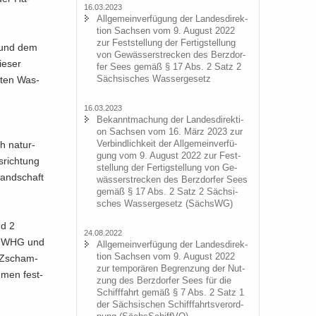
16.03.2023
All­ge­mein­ver­fü­gung der Lan­des­di­rek­
ti­on Sach­sen vom 9. Au­gust 2022
zur Fest­stel­lung der Fer­tig­stel­lung
l und dem
von Ge­wäs­ser­stre­cken des Berz­dor­
ie­ser
fer Sees gemäß § 17 Abs. 2 Satz 2
Säch­si­sches Was­ser­ge­setz
r­ten Was­
16.03.2023
Be­kannt­ma­chung der Lan­des­di­rek­ti­
on Sach­sen vom 16. März 2023 zur
Ver­bind­lich­keit der All­ge­mein­ver­fü­
ch na­tur­
gung vom 9. Au­gust 2022 zur Fest­
­rich­tung
stel­lung der Fer­tig­stel­lung von Ge­
Land­schaft
wäs­ser­stre­cken des Berz­dor­fer Sees
gemäß § 17 Abs. 2 Satz 2 Säch­si­
sches Was­ser­ge­setz (SächsWG)
nd 2
24.08.2022
 6 WHG und
All­ge­mein­ver­fü­gung der Lan­des­di­rek­
ti­on Sach­sen vom 9. Au­gust 2022
– Zscham­
zur tem­po­rä­ren Be­gren­zung der Nut­
h­men fest­
zung des Berz­dor­fer Sees für die
Schiff­fahrt gemäß § 7 Abs. 2 Satz 1
der Säch­si­schen Schiff­fahrts­ver­ord­