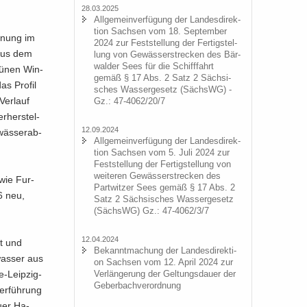
28.03.2025
All­ge­mein­ver­fü­gung der Lan­des­di­rek­
ti­on Sach­sen vom 18. Sep­tem­ber
la­nung im
2024 zur Fest­stel­lung der Fer­tig­stel­
 aus dem
lung von Ge­wäs­ser­stre­cken des Bär­
wal­der Sees für die Schiff­fahrt
ü­nen Win­
gemäß § 17 Abs. 2 Satz 2 Säch­si­
s Pro­fil
sches Was­ser­ge­setz (SächsWG) -
Ver­lauf
Gz.: 47-4062/20/7
r­her­stel­
12.09.2024
wäs­ser­ab­
All­ge­mein­ver­fü­gung der Lan­des­di­rek­
ti­on Sach­sen vom 5. Juli 2024 zur
Fest­stel­lung der Fer­tig­stel­lung von
wei­te­ren Ge­wäs­ser­stre­cken des
 wie Fur­
Part­wit­zer Sees gemäß § 17 Abs. 2
6 neu,
Satz 2 Säch­si­sches Was­ser­ge­setz
(SächsWG) Gz.: 47-4062/3/7
12.04.2024
et und
Be­kannt­ma­chung der Lan­des­di­rek­ti­
as­ser aus
on Sach­sen vom 12. April 2024 zur
-​Leipzig-
Ver­län­ge­rung der Gel­tungs­dau­er der
Ge­ber­bach­ver­ord­nung
er­füh­rung
u­er Ha­